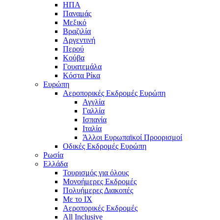
ΗΠΑ
Παναμάς
Μεξικό
Βραζιλία
Αργεντινή
Περού
Κούβα
Γουατεμάλα
Κόστα Ρίκα
Ευρώπη
Αεροπορικές Εκδρομές Ευρώπη
Αγγλία
Γαλλία
Ισπανία
Ιταλία
Άλλοι Ευρωπαϊκοί Προορισμοί
Οδικές Εκδρομές Ευρώπη
Ρωσία
Ελλάδα
Τουρισμός για όλους
Mονοήμερες Εκδρομές
Πολυήμερες Διακοπές
Με το ΙΧ
Αεροπορικές Εκδρομές
All Inclusive