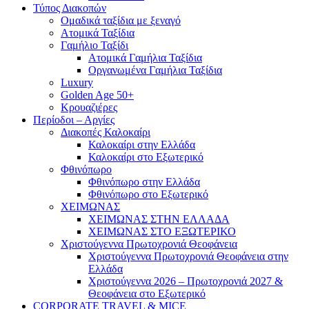
Τύπος Διακοπών
Ομαδικά ταξίδια με ξεναγό
Ατομικά Ταξίδια
Γαμήλιο Ταξίδι
Ατομικά Γαμήλια Ταξίδια
Οργανωμένα Γαμήλια Ταξίδια
Luxury
Golden Age 50+
Κρουαζιέρες
Περίοδοι – Αργίες
Διακοπές Καλοκαίρι
Καλοκαίρι στην Ελλάδα
Καλοκαίρι στο Εξωτερικό
Φθινόπωρο
Φθινόπωρο στην Ελλάδα
Φθινόπωρο στο Εξωτερικό
ΧΕΙΜΩΝΑΣ
ΧΕΙΜΩΝΑΣ ΣΤΗΝ ΕΛΛΑΔΑ
ΧΕΙΜΩΝΑΣ ΣΤΟ ΕΞΩΤΕΡΙΚΟ
Χριστούγεννα Πρωτοχρονιά Θεοφάνεια
Χριστούγεννα Πρωτοχρονιά Θεοφάνεια στην
Ελλάδα
Χριστούγεννα 2026 – Πρωτοχρονιά 2027 &
Θεοφάνεια στο Εξωτερικό
CORPORATE TRAVEL & MICE