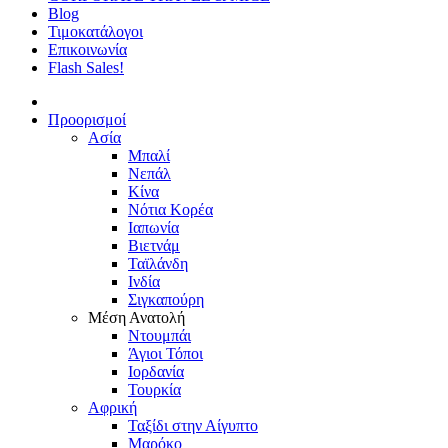
Blog
Τιμοκατάλογοι
Επικοινωνία
Flash Sales!
Προορισμοί
Ασία
Μπαλί
Νεπάλ
Κίνα
Νότια Κορέα
Ιαπωνία
Βιετνάμ
Ταϊλάνδη
Ινδία
Σιγκαπούρη
Μέση Ανατολή
Ντουμπάι
Άγιοι Τόποι
Ιορδανία
Τουρκία
Αφρική
Ταξίδι στην Αίγυπτο
Μαρόκο