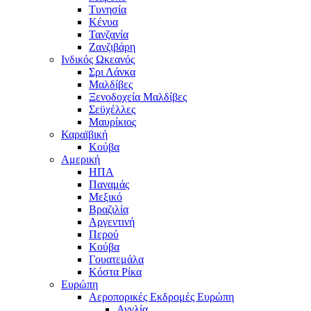
Τυνησία
Κένυα
Τανζανία
Ζανζιβάρη
Ινδικός Ωκεανός
Σρι Λάνκα
Μαλδίβες
Ξενοδοχεία Μαλδίβες
Σεϋχέλλες
Μαυρίκιος
Καραϊβική
Κούβα
Αμερική
ΗΠΑ
Παναμάς
Μεξικό
Βραζιλία
Αργεντινή
Περού
Κούβα
Γουατεμάλα
Κόστα Ρίκα
Ευρώπη
Αεροπορικές Εκδρομές Ευρώπη
Αγγλία