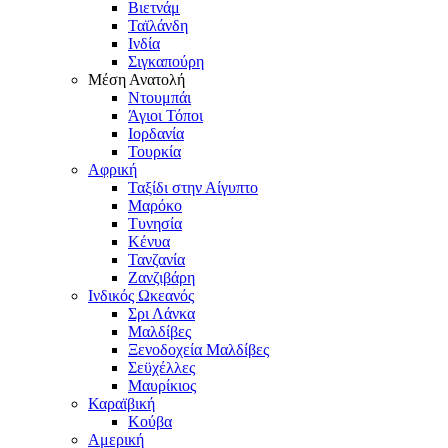
Βιετνάμ
Ταϊλάνδη
Ινδία
Σιγκαπούρη
Μέση Ανατολή
Ντουμπάι
Άγιοι Τόποι
Ιορδανία
Τουρκία
Αφρική
Ταξίδι στην Αίγυπτο
Μαρόκο
Τυνησία
Κένυα
Τανζανία
Ζανζιβάρη
Ινδικός Ωκεανός
Σρι Λάνκα
Μαλδίβες
Ξενοδοχεία Μαλδίβες
Σεϋχέλλες
Μαυρίκιος
Καραϊβική
Κούβα
Αμερική