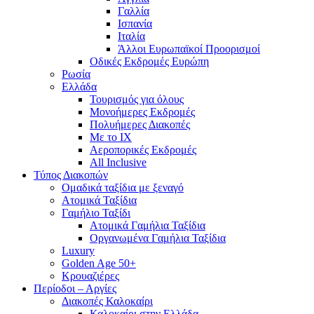
Γαλλία
Ισπανία
Ιταλία
Άλλοι Ευρωπαϊκοί Προορισμοί
Οδικές Εκδρομές Ευρώπη
Ρωσία
Ελλάδα
Τουρισμός για όλους
Mονοήμερες Εκδρομές
Πολυήμερες Διακοπές
Με το ΙΧ
Αεροπορικές Εκδρομές
All Inclusive
Τύπος Διακοπών
Ομαδικά ταξίδια με ξεναγό
Ατομικά Ταξίδια
Γαμήλιο Ταξίδι
Ατομικά Γαμήλια Ταξίδια
Οργανωμένα Γαμήλια Ταξίδια
Luxury
Golden Age 50+
Κρουαζιέρες
Περίοδοι – Αργίες
Διακοπές Καλοκαίρι
Καλοκαίρι στην Ελλάδα