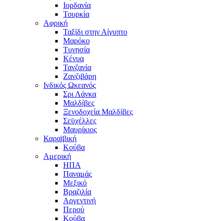
Ιορδανία
Τουρκία
Αφρική
Ταξίδι στην Αίγυπτο
Μαρόκο
Τυνησία
Κένυα
Τανζανία
Ζανζιβάρη
Ινδικός Ωκεανός
Σρι Λάνκα
Μαλδίβες
Ξενοδοχεία Μαλδίβες
Σεϋχέλλες
Μαυρίκιος
Καραϊβική
Κούβα
Αμερική
ΗΠΑ
Παναμάς
Μεξικό
Βραζιλία
Αργεντινή
Περού
Κούβα