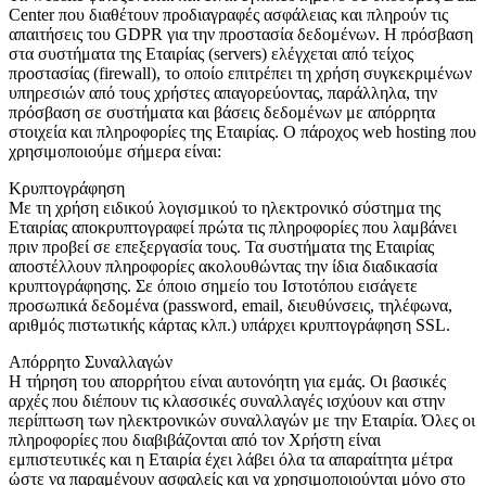
Center που διαθέτουν προδιαγραφές ασφάλειας και πληρούν τις
απαιτήσεις του GDPR για την προστασία δεδομένων. Η πρόσβαση
στα συστήματα της Εταιρίας (servers) ελέγχεται από τείχος
προστασίας (firewall), το οποίο επιτρέπει τη χρήση συγκεκριμένων
υπηρεσιών από τους χρήστες απαγορεύοντας, παράλληλα, την
πρόσβαση σε συστήματα και βάσεις δεδομένων με απόρρητα
στοιχεία και πληροφορίες της Εταιρίας. Ο πάροχος web hosting που
χρησιμοποιούμε σήμερα είναι:
Κρυπτογράφηση
Με τη χρήση ειδικού λογισμικού το ηλεκτρονικό σύστημα της
Εταιρίας αποκρυπτογραφεί πρώτα τις πληροφορίες που λαμβάνει
πριν προβεί σε επεξεργασία τους. Τα συστήματα της Εταιρίας
αποστέλλουν πληροφορίες ακολουθώντας την ίδια διαδικασία
κρυπτογράφησης. Σε όποιο σημείο του Ιστοτόπου εισάγετε
προσωπικά δεδομένα (password, email, διευθύνσεις, τηλέφωνα,
αριθμός πιστωτικής κάρτας κλπ.) υπάρχει κρυπτογράφηση SSL.
Απόρρητο Συναλλαγών
Η τήρηση του απορρήτου είναι αυτονόητη για εμάς. Οι βασικές
αρχές που διέπουν τις κλασσικές συναλλαγές ισχύουν και στην
περίπτωση των ηλεκτρονικών συναλλαγών με την Εταιρία. Όλες οι
πληροφορίες που διαβιβάζονται από τον Χρήστη είναι
εμπιστευτικές και η Εταιρία έχει λάβει όλα τα απαραίτητα μέτρα
ώστε να παραμένουν ασφαλείς και να χρησιμοποιούνται μόνο στο