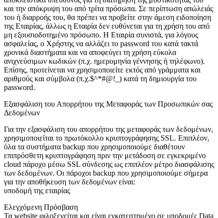
και την απόκρυψη του από τρίτα πρόσωπα. Σε περίπτωση απώλειάς
του ή διαρροής του, θα πρέπει να προβείτε στην άμεση ειδοποίηση
της Εταιρίας, άλλως η Εταιρία δεν ευθύνεται για τη χρήση του από
μη εξουσιοδοτημένο πρόσωπο. Η Εταιρία συνιστά, για λόγους
ασφαλείας, ο Χρήστης να αλλάζει το password του κατά τακτά
χρονικά διαστήματα και να αποφεύγει τη χρήση εύκολα
ανιχνεύσιμων κωδικών (π.χ. ημερομηνία γέννησης ή τηλέφωνο).
Επίσης, προτείνεται να χρησιμοποιείτε εκτός από γράμματα και
αριθμούς και σύμβολα (π.χ.$^*#@!_) κατά τη δημιουργία του
password.
Εξασφάλιση του Απορρήτου της Μεταφοράς των Προσωπικών σας
Δεδομένων
Για την εξασφάλιση του απορρήτου της μεταφοράς των δεδομένων,
χρησιμοποιείται το πρωτόκολλο κρυπτογράφησης SSL. Επιπλέον,
όλα τα συστήματα backup που χρησιμοποιούμε διαθέτουν
επιπρόσθετη κρυπτογράφηση πριν την μετάδοση σε εγκεκριμένο
cloud πάροχο μέσω SSL σύνδεσης ως επιπλέον μέτρο διασφάλισης
των δεδομένων. Οι πάροχοι backup που χρησιμοποιούμε σήμερα
για την αποθήκευση των δεδομένων είναι:
υποδομή της εταιρίας
Ελεγχόμενη Πρόσβαση
Τα website φιλοξενείται και είναι εγκατεστημένο σε υποδομές Data