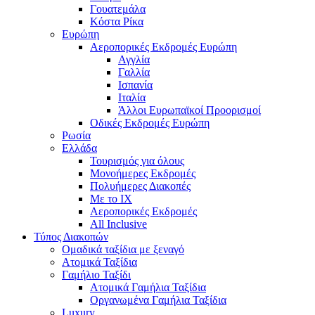
Γουατεμάλα
Κόστα Ρίκα
Ευρώπη
Αεροπορικές Εκδρομές Ευρώπη
Αγγλία
Γαλλία
Ισπανία
Ιταλία
Άλλοι Ευρωπαϊκοί Προορισμοί
Οδικές Εκδρομές Ευρώπη
Ρωσία
Ελλάδα
Τουρισμός για όλους
Mονοήμερες Εκδρομές
Πολυήμερες Διακοπές
Με το ΙΧ
Αεροπορικές Εκδρομές
All Inclusive
Τύπος Διακοπών
Ομαδικά ταξίδια με ξεναγό
Ατομικά Ταξίδια
Γαμήλιο Ταξίδι
Ατομικά Γαμήλια Ταξίδια
Οργανωμένα Γαμήλια Ταξίδια
Luxury