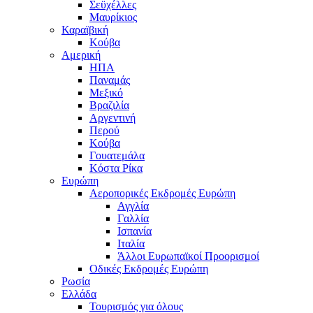
Σεϋχέλλες
Μαυρίκιος
Καραϊβική
Κούβα
Αμερική
ΗΠΑ
Παναμάς
Μεξικό
Βραζιλία
Αργεντινή
Περού
Κούβα
Γουατεμάλα
Κόστα Ρίκα
Ευρώπη
Αεροπορικές Εκδρομές Ευρώπη
Αγγλία
Γαλλία
Ισπανία
Ιταλία
Άλλοι Ευρωπαϊκοί Προορισμοί
Οδικές Εκδρομές Ευρώπη
Ρωσία
Ελλάδα
Τουρισμός για όλους