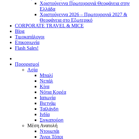
Χριστούγεννα Πρωτοχρονιά Θεοφάνεια στην
Ελλάδα
Χριστούγεννα 2026 – Πρωτοχρονιά 2027 &
Θεοφάνεια στο Εξωτερικό
CORPORATE TRAVEL & MICE
Blog
Τιμοκατάλογοι
Επικοινωνία
Flash Sales!
Προορισμοί
Ασία
Μπαλί
Νεπάλ
Κίνα
Νότια Κορέα
Ιαπωνία
Βιετνάμ
Ταϊλάνδη
Ινδία
Σιγκαπούρη
Μέση Ανατολή
Ντουμπάι
Άγιοι Τόποι