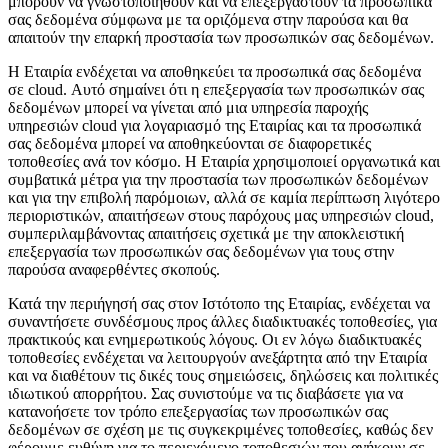
μπορούν να γνωστοποιηθούν και να επεξεργαστούν τα προσωπικά
σας δεδομένα σύμφωνα με τα οριζόμενα στην παρούσα και θα
απαιτούν την επαρκή προστασία των προσωπικών σας δεδομένων.
Η Εταιρία ενδέχεται να αποθηκεύει τα προσωπικά σας δεδομένα
σε cloud. Αυτό σημαίνει ότι η επεξεργασία των προσωπικών σας
δεδομένων μπορεί να γίνεται από μια υπηρεσία παροχής
υπηρεσιών cloud για λογαριασμό της Εταιρίας και τα προσωπικά
σας δεδομένα μπορεί να αποθηκεύονται σε διαφορετικές
τοποθεσίες ανά τον κόσμο. Η Εταιρία χρησιμοποιεί οργανωτικά και
συμβατικά μέτρα για την προστασία των προσωπικών δεδομένων
και για την επιβολή παρόμοιων, αλλά σε καμία περίπτωση λιγότερο
περιοριστικών, απαιτήσεων στους παρόχους μας υπηρεσιών cloud,
συμπεριλαμβάνοντας απαιτήσεις σχετικά με την αποκλειστική
επεξεργασία των προσωπικών σας δεδομένων για τους στην
παρούσα αναφερθέντες σκοπούς.
Κατά την περιήγησή σας στον Ιστότοπο της Εταιρίας, ενδέχεται να
συναντήσετε συνδέσμους προς άλλες διαδικτυακές τοποθεσίες, για
πρακτικούς και ενημερωτικούς λόγους. Οι εν λόγω διαδικτυακές
τοποθεσίες ενδέχεται να λειτουργούν ανεξάρτητα από την Εταιρία
και να διαθέτουν τις δικές τους σημειώσεις, δηλώσεις και πολιτικές
ιδιωτικού απορρήτου. Σας συνιστούμε να τις διαβάσετε για να
κατανοήσετε τον τρόπο επεξεργασίας των προσωπικών σας
δεδομένων σε σχέση με τις συγκεκριμένες τοποθεσίες, καθώς δεν
φέρουμε ευθύνη για το περιεχόμενο τοποθεσιών που ανήκουν σε