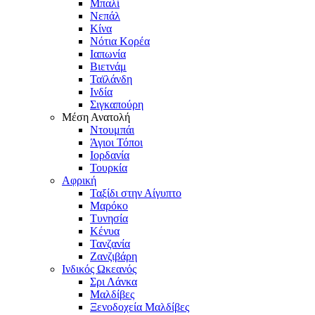
Μπαλί
Νεπάλ
Κίνα
Νότια Κορέα
Ιαπωνία
Βιετνάμ
Ταϊλάνδη
Ινδία
Σιγκαπούρη
Μέση Ανατολή
Ντουμπάι
Άγιοι Τόποι
Ιορδανία
Τουρκία
Αφρική
Ταξίδι στην Αίγυπτο
Μαρόκο
Τυνησία
Κένυα
Τανζανία
Ζανζιβάρη
Ινδικός Ωκεανός
Σρι Λάνκα
Μαλδίβες
Ξενοδοχεία Μαλδίβες