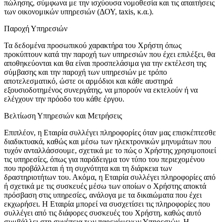
πώλησης, σύμφωνα με την ισχύουσα νομοθεσία και τις απαιτήσεις
των οικονομικών υπηρεσιών (ΔΟΥ, taxis, κ.α.).
Παροχή Υπηρεσιών
Τα δεδομένα προσωπικού χαρακτήρα του Χρήστη όπως
προκύπτουν κατά την παροχή των υπηρεσιών που έχει επιλέξει, θα
αποθηκεύονται και θα είναι προσπελάσιμα για την εκτέλεση της
σύμβασης και την παροχή των υπηρεσιών με τρόπο
αποτελεσματικό, ώστε οι αρμόδιοι και κάθε αυστηρά
εξουσιοδοτημένος συνεργάτης, να μπορούν να εκτελούν ή να
ελέγχουν την πρόοδο του κάθε έργου.
Βελτίωση Υπηρεσιών και Μετρήσεις
Επιπλέον, η Εταιρία συλλέγει πληροφορίες όταν μας επισκέπτεσθε
διαδικτυακά, καθώς και μέσω των ηλεκτρονικών μηνυμάτων που
τυχόν ανταλλάσσουμε, σχετικά με το πώς ο Χρήστης χρησιμοποιεί
τις υπηρεσίες, όπως για παράδειγμα τον τύπο του περιεχομένου
που προβάλλεται ή τη συχνότητα και τη διάρκεια των
δραστηριοτήτων του. Ακόμα, η Εταιρία συλλέγει πληροφορίες από
ή σχετικά με τις συσκευές μέσω των οποίων ο Χρήστης αποκτά
πρόσβαση στις υπηρεσίες, ανάλογα με τα δικαιώματα που έχει
εκχωρήσει. Η Εταιρία μπορεί να συσχετίσει τις πληροφορίες που
συλλέγει από τις διάφορες συσκευές του Χρήστη, καθώς αυτό
συμβάλλει στη συνέπεια των παρεχόμενων Υπηρεσιών. Η