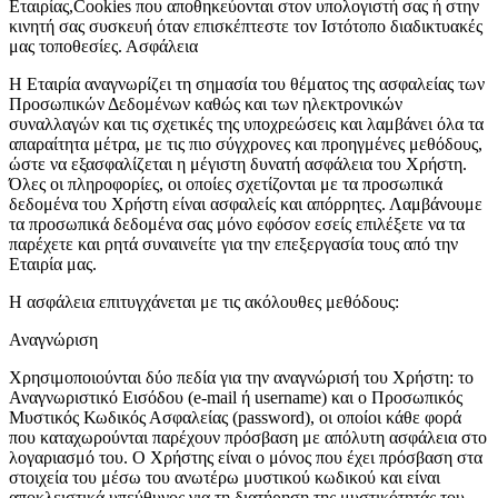
Εταιρίας,Cookies που αποθηκεύονται στον υπολογιστή σας ή στην
κινητή σας συσκευή όταν επισκέπτεστε τον Ιστότοπο διαδικτυακές
μας τοποθεσίες. Ασφάλεια
Η Εταιρία αναγνωρίζει τη σημασία του θέματος της ασφαλείας των
Προσωπικών Δεδομένων καθώς και των ηλεκτρονικών
συναλλαγών και τις σχετικές της υποχρεώσεις και λαμβάνει όλα τα
απαραίτητα μέτρα, με τις πιο σύγχρονες και προηγμένες μεθόδους,
ώστε να εξασφαλίζεται η μέγιστη δυνατή ασφάλεια του Χρήστη.
Όλες οι πληροφορίες, οι οποίες σχετίζονται με τα προσωπικά
δεδομένα του Χρήστη είναι ασφαλείς και απόρρητες. Λαμβάνουμε
τα προσωπικά δεδομένα σας μόνο εφόσον εσείς επιλέξετε να τα
παρέχετε και ρητά συναινείτε για την επεξεργασία τους από την
Εταιρία μας.
Η ασφάλεια επιτυγχάνεται με τις ακόλουθες μεθόδους:
Αναγνώριση
Χρησιμοποιούνται δύο πεδία για την αναγνώρισή του Χρήστη: το
Αναγνωριστικό Εισόδου (e-mail ή username) και ο Προσωπικός
Μυστικός Κωδικός Ασφαλείας (password), οι οποίοι κάθε φορά
που καταχωρούνται παρέχουν πρόσβαση με απόλυτη ασφάλεια στο
λογαριασμό του. Ο Χρήστης είναι ο μόνος που έχει πρόσβαση στα
στοιχεία του μέσω του ανωτέρω μυστικού κωδικού και είναι
αποκλειστικά υπεύθυνος για τη διατήρηση της μυστικότητάς του