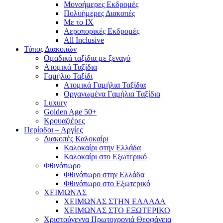
Mονοήμερες Εκδρομές
Πολυήμερες Διακοπές
Με το ΙΧ
Αεροπορικές Εκδρομές
All Inclusive
Τύπος Διακοπών
Ομαδικά ταξίδια με ξεναγό
Ατομικά Ταξίδια
Γαμήλιο Ταξίδι
Ατομικά Γαμήλια Ταξίδια
Οργανωμένα Γαμήλια Ταξίδια
Luxury
Golden Age 50+
Κρουαζιέρες
Περίοδοι – Αργίες
Διακοπές Καλοκαίρι
Καλοκαίρι στην Ελλάδα
Καλοκαίρι στο Εξωτερικό
Φθινόπωρο
Φθινόπωρο στην Ελλάδα
Φθινόπωρο στο Εξωτερικό
ΧΕΙΜΩΝΑΣ
ΧΕΙΜΩΝΑΣ ΣΤΗΝ ΕΛΛΑΔΑ
ΧΕΙΜΩΝΑΣ ΣΤΟ ΕΞΩΤΕΡΙΚΟ
Χριστούγεννα Πρωτοχρονιά Θεοφάνεια