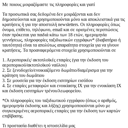
Με ποιους μοιραζόμαστε τις πληροφορίες και γιατί
Τα προσωπικά σας δεδομένα δεν μοιράζονται και δεν
δημοσιεύονται και χρησιμοποιούνται μόνο και αποκλειστικά για τις
κρατήσεις ή για την αποστολή newsletters. Οι πληροφορίες όπως
όνομα, επίθετο, τηλέφωνο, email και σε ορισμένες περιπτώσεις
όταν πρόκειται για παιδιά κάτω των 18 ετών, ημερομηνία
γεννήσεως, πληροφορίες ταξιδιωτικών εγγράφων* (διαβατήριο ή
ταυτότητα) είναι τα απολύτως απαραίτητα στοιχεία για να γίνουν
κρατήσεις. Τα προαναφερόμενα στοιχεία χρησιμοποιούνται σε
1. Αεροπορικές/ ακτοπλοϊκές εταιρίες (για την έκδοση του
αεροπορικού/ακτοπλοϊκού ναύλου)
2. Σε ξενοδοχείο/ενοικιαζόμενο δωμάτιο/διαμέρισμα για την
κράτηση του δωμάτιου
3. Σε μουσεία για την έκδοση εισιτηρίων εισόδου
4. Σε εταιρίες μεταφορών και ενοικίασης ΙΧ για την ενοικίαση ΙΧ
και έκδοση εισιτηρίων τρένου/λεωφορείου.
*Οι πληροφορίες του ταξιδιωτικού εγγράφου (όπως ο αριθμός,
ημερομηνία έκδοσης και λήξης) χρησιμοποιούνται μόνο με
συγκεκριμένες αεροπορικές εταιρίες για την έκδοση των καρτών
επιβίβασης.
Τι προστασία διαθέτει η ιστοσελίδα μας