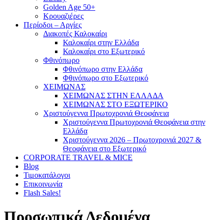
Golden Age 50+
Κρουαζιέρες
Περίοδοι – Αργίες
Διακοπές Καλοκαίρι
Καλοκαίρι στην Ελλάδα
Καλοκαίρι στο Εξωτερικό
Φθινόπωρο
Φθινόπωρο στην Ελλάδα
Φθινόπωρο στο Εξωτερικό
ΧΕΙΜΩΝΑΣ
ΧΕΙΜΩΝΑΣ ΣΤΗΝ ΕΛΛΑΔΑ
ΧΕΙΜΩΝΑΣ ΣΤΟ ΕΞΩΤΕΡΙΚΟ
Χριστούγεννα Πρωτοχρονιά Θεοφάνεια
Χριστούγεννα Πρωτοχρονιά Θεοφάνεια στην
Ελλάδα
Χριστούγεννα 2026 – Πρωτοχρονιά 2027 &
Θεοφάνεια στο Εξωτερικό
CORPORATE TRAVEL & MICE
Blog
Τιμοκατάλογοι
Επικοινωνία
Flash Sales!
Προσωπικά Δεδομένα