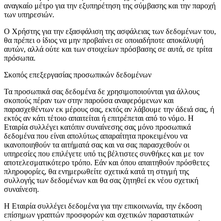
αναγκαίο μέτρο για την εξυπηρέτηση της σύμβασης και την παροχή
των υπηρεσιών.
Ο Χρήστης για την εξασφάλιση της ασφάλειας των δεδομένων του,
θα πρέπει ο ίδιος να μην προβαίνει σε οποιαδήποτε αποκάλυψή
αυτών, αλλά ούτε και των στοιχείων πρόσβασης σε αυτά, σε τρίτα
πρόσωπα.
Σκοπός επεξεργασίας προσωπικών δεδομένων
Τα προσωπικά σας δεδομένα δε χρησιμοποιούνται για άλλους
σκοπούς πέραν των στην παρούσα αναφερόμενων και
παρασχεθέντων εκ μέρους σας, εκτός αν λάβουμε την άδειά σας, ή
εκτός αν κάτι τέτοιο απαιτείται ή επιτρέπεται από το νόμο. Η
Εταιρία συλλέγει κατόπιν συναίνεσης σας μόνο προσωπικά
δεδομένα που είναι απολύτως απαραίτητα προκειμένου να
ικανοποιηθούν τα αιτήματά σας και να σας παρασχεθούν οι
υπηρεσίες που επιλέγετε υπό τις βέλτιστες συνθήκες και με τον
αποτελεσματικότερο τρόπο. Εάν και όπου απαιτηθούν πρόσθετες
πληροφορίες, θα ενημερωθείτε σχετικά κατά τη στιγμή της
συλλογής των δεδομένων και θα σας ζητηθεί εκ νέου σχετική
συναίνεση.
Η Εταιρία συλλέγει δεδομένα για την επικοινωνία, την έκδοση
επίσημων γραπτών προσφορών και σχετικών παραστατικών