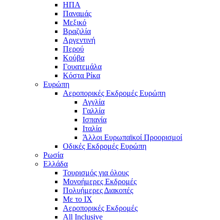
ΗΠΑ
Παναμάς
Μεξικό
Βραζιλία
Αργεντινή
Περού
Κούβα
Γουατεμάλα
Κόστα Ρίκα
Ευρώπη
Αεροπορικές Εκδρομές Ευρώπη
Αγγλία
Γαλλία
Ισπανία
Ιταλία
Άλλοι Ευρωπαϊκοί Προορισμοί
Οδικές Εκδρομές Ευρώπη
Ρωσία
Ελλάδα
Τουρισμός για όλους
Mονοήμερες Εκδρομές
Πολυήμερες Διακοπές
Με το ΙΧ
Αεροπορικές Εκδρομές
All Inclusive