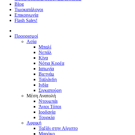
Blog
Τιμοκατάλογοι
Επικοινωνία
Flash Sales!
Προορισμοί
Ασία
Μπαλί
Νεπάλ
Κίνα
Νότια Κορέα
Ιαπωνία
Βιετνάμ
Ταϊλάνδη
Ινδία
Σιγκαπούρη
Μέση Ανατολή
Ντουμπάι
Άγιοι Τόποι
Ιορδανία
Τουρκία
Αφρική
Ταξίδι στην Αίγυπτο
Μαρόκο