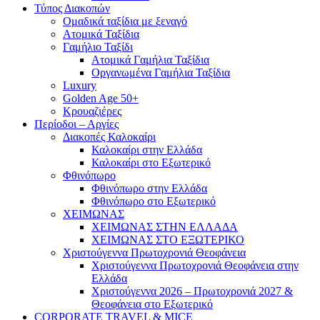
Τύπος Διακοπών
Ομαδικά ταξίδια με ξεναγό
Ατομικά Ταξίδια
Γαμήλιο Ταξίδι
Ατομικά Γαμήλια Ταξίδια
Οργανωμένα Γαμήλια Ταξίδια
Luxury
Golden Age 50+
Κρουαζιέρες
Περίοδοι – Αργίες
Διακοπές Καλοκαίρι
Καλοκαίρι στην Ελλάδα
Καλοκαίρι στο Εξωτερικό
Φθινόπωρο
Φθινόπωρο στην Ελλάδα
Φθινόπωρο στο Εξωτερικό
ΧΕΙΜΩΝΑΣ
ΧΕΙΜΩΝΑΣ ΣΤΗΝ ΕΛΛΑΔΑ
ΧΕΙΜΩΝΑΣ ΣΤΟ ΕΞΩΤΕΡΙΚΟ
Χριστούγεννα Πρωτοχρονιά Θεοφάνεια
Χριστούγεννα Πρωτοχρονιά Θεοφάνεια στην
Ελλάδα
Χριστούγεννα 2026 – Πρωτοχρονιά 2027 &
Θεοφάνεια στο Εξωτερικό
CORPORATE TRAVEL & MICE