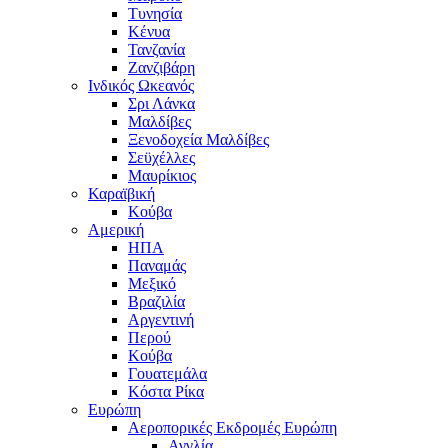
Τυνησία
Κένυα
Τανζανία
Ζανζιβάρη
Ινδικός Ωκεανός
Σρι Λάνκα
Μαλδίβες
Ξενοδοχεία Μαλδίβες
Σεϋχέλλες
Μαυρίκιος
Καραϊβική
Κούβα
Αμερική
ΗΠΑ
Παναμάς
Μεξικό
Βραζιλία
Αργεντινή
Περού
Κούβα
Γουατεμάλα
Κόστα Ρίκα
Ευρώπη
Αεροπορικές Εκδρομές Ευρώπη
Αγγλία