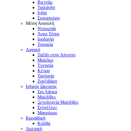
Βιετνάμ
Ταϊλάνδη
Ινδία
Σιγκαπούρη
Μέση Ανατολή
Ντουμπάι
Άγιοι Τόποι
Ιορδανία
Τουρκία
Αφρική
Ταξίδι στην Αίγυπτο
Μαρόκο
Τυνησία
Κένυα
Τανζανία
Ζανζιβάρη
Ινδικός Ωκεανός
Σρι Λάνκα
Μαλδίβες
Ξενοδοχεία Μαλδίβες
Σεϋχέλλες
Μαυρίκιος
Καραϊβική
Κούβα
Αμερική