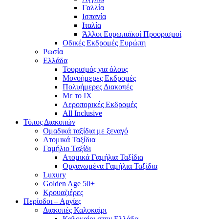
Γαλλία
Ισπανία
Ιταλία
Άλλοι Ευρωπαϊκοί Προορισμοί
Οδικές Εκδρομές Ευρώπη
Ρωσία
Ελλάδα
Τουρισμός για όλους
Mονοήμερες Εκδρομές
Πολυήμερες Διακοπές
Με το ΙΧ
Αεροπορικές Εκδρομές
All Inclusive
Τύπος Διακοπών
Ομαδικά ταξίδια με ξεναγό
Ατομικά Ταξίδια
Γαμήλιο Ταξίδι
Ατομικά Γαμήλια Ταξίδια
Οργανωμένα Γαμήλια Ταξίδια
Luxury
Golden Age 50+
Κρουαζιέρες
Περίοδοι – Αργίες
Διακοπές Καλοκαίρι
Καλοκαίρι στην Ελλάδα