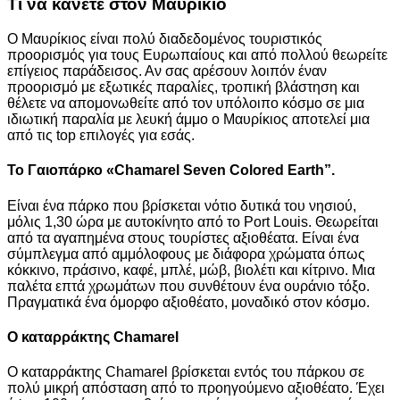
Τι να κάνετε στον Μαυρίκιο
Ο Μαυρίκιος είναι πολύ διαδεδομένος τουριστικός
προορισμός για τους Ευρωπαίους και από πολλού θεωρείτε
επίγειος παράδεισος. Αν σας αρέσουν λοιπόν έναν
προορισμό με εξωτικές παραλίες, τροπική βλάστηση και
θέλετε να απομονωθείτε από τον υπόλοιπο κόσμο σε μια
ιδιωτική παραλία με λευκή άμμο ο Μαυρίκιος αποτελεί μια
από τις top επιλογές για εσάς.
Το Γαιοπάρκο «Chamarel Seven Colored Earth”.
Είναι ένα πάρκο που βρίσκεται νότιο δυτικά του νησιού,
μόλις 1,30 ώρα με αυτοκίνητο από το Port Louis. Θεωρείται
από τα αγαπημένα στους τουρίστες αξιοθέατα. Είναι ένα
σύμπλεγμα από αμμόλοφους με διάφορα χρώματα όπως
κόκκινο, πράσινο, καφέ, μπλέ, μώβ, βιολέτι και κίτρινο. Μια
παλέτα επτά χρωμάτων που συνθέτουν ένα ουράνιο τόξο.
Πραγματικά ένα όμορφο αξιοθέατο, μοναδικό στον κόσμο.
Ο καταρράκτης Chamarel
Ο καταρράκτης Chamarel βρίσκεται εντός του πάρκου σε
πολύ μικρή απόσταση από το προηγούμενο αξιοθέατο. Έχει