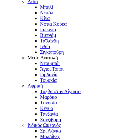
Ασία
Μπαλί
Νεπάλ
Κίνα
Νότια Κορέα
Ιαπωνία
Βιετνάμ
Ταϊλάνδη
Ινδία
Σιγκαπούρη
Μέση Ανατολή
Ντουμπάι
Άγιοι Τόποι
Ιορδανία
Τουρκία
Αφρική
Ταξίδι στην Αίγυπτο
Μαρόκο
Τυνησία
Κένυα
Τανζανία
Ζανζιβάρη
Ινδικός Ωκεανός
Σρι Λάνκα
Μαλδίβες