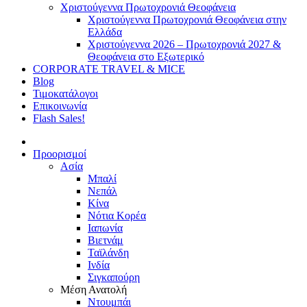
Χριστούγεννα Πρωτοχρονιά Θεοφάνεια
Χριστούγεννα Πρωτοχρονιά Θεοφάνεια στην
Ελλάδα
Χριστούγεννα 2026 – Πρωτοχρονιά 2027 &
Θεοφάνεια στο Εξωτερικό
CORPORATE TRAVEL & MICE
Blog
Τιμοκατάλογοι
Επικοινωνία
Flash Sales!
Προορισμοί
Ασία
Μπαλί
Νεπάλ
Κίνα
Νότια Κορέα
Ιαπωνία
Βιετνάμ
Ταϊλάνδη
Ινδία
Σιγκαπούρη
Μέση Ανατολή
Ντουμπάι