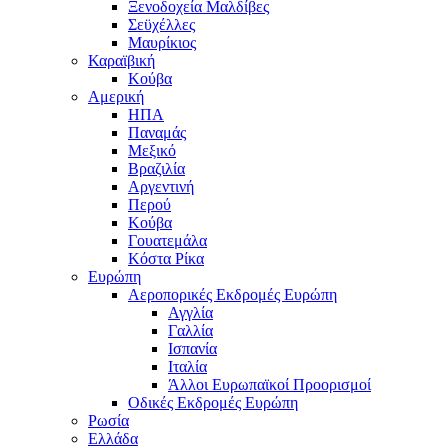
Ξενοδοχεία Μαλδίβες
Σεϋχέλλες
Μαυρίκιος
Καραϊβική
Κούβα
Αμερική
ΗΠΑ
Παναμάς
Μεξικό
Βραζιλία
Αργεντινή
Περού
Κούβα
Γουατεμάλα
Κόστα Ρίκα
Ευρώπη
Αεροπορικές Εκδρομές Ευρώπη
Αγγλία
Γαλλία
Ισπανία
Ιταλία
Άλλοι Ευρωπαϊκοί Προορισμοί
Οδικές Εκδρομές Ευρώπη
Ρωσία
Ελλάδα