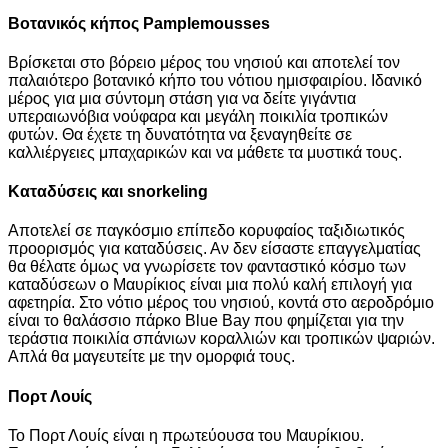
Βοτανικός κήπος Pamplemousses
Βρίσκεται στο βόρειο μέρος του νησιού και αποτελεί τον
παλαιότερο βοτανικό κήπο του νότιου ημισφαιρίου. Ιδανικό
μέρος για μια σύντομη στάση για να δείτε γιγάντια
υπεραιωνόβια νούφαρα και μεγάλη ποικιλία τροπικών
φυτών. Θα έχετε τη δυνατότητα να ξεναγηθείτε σε
καλλιέργειες μπαχαρικών και να μάθετε τα μυστικά τους.
Καταδύσεις και snorkeling
Αποτελεί σε παγκόσμιο επίπεδο κορυφαίος ταξιδιωτικός
προορισμός για καταδύσεις. Αν δεν είσαστε επαγγελματίας
θα θέλατε όμως να γνωρίσετε τον φανταστικό κόσμο των
καταδύσεων ο Μαυρίκιος είναι μια πολύ καλή επιλογή για
αφετηρία. Στο νότιο μέρος του νησιού, κοντά στο αεροδρόμιο
είναι το θαλάσσιο πάρκο Blue Bay που φημίζεται για την
τεράστια ποικιλία σπάνιων κοραλλιών και τροπικών ψαριών.
Απλά θα μαγευτείτε με την ομορφιά τους.
Πορτ Λουίς
Το Πορτ Λουίς είναι η πρωτεύουσα του Μαυρίκιου.