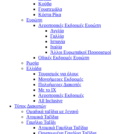
Κούβα
Γουατεμάλα
Κόστα Ρίκα
Ευρώπη
Αεροπορικές Εκδρομές Ευρώπη
Αγγλία
Γαλλία
Ισπανία
Ιταλία
Άλλοι Ευρωπαϊκοί Προορισμοί
Οδικές Εκδρομές Ευρώπη
Ρωσία
Ελλάδα
Τουρισμός για όλους
Mονοήμερες Εκδρομές
Πολυήμερες Διακοπές
Με το ΙΧ
Αεροπορικές Εκδρομές
All Inclusive
Τύπος Διακοπών
Ομαδικά ταξίδια με ξεναγό
Ατομικά Ταξίδια
Γαμήλιο Ταξίδι
Ατομικά Γαμήλια Ταξίδια
Οργανωμένα Γαμήλια Ταξίδια