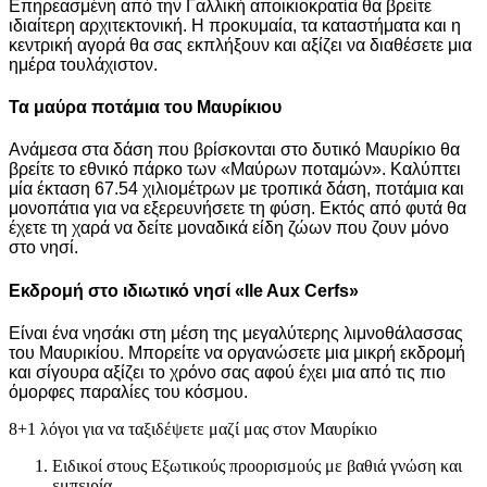
Επηρεασμένη από την Γαλλική αποικιοκρατία θα βρείτε
ιδιαίτερη αρχιτεκτονική. Η προκυμαία, τα καταστήματα και η
κεντρική αγορά θα σας εκπλήξουν και αξίζει να διαθέσετε μια
ημέρα τουλάχιστον.
Τα μαύρα ποτάμια του Μαυρίκιου
Ανάμεσα στα δάση που βρίσκονται στο δυτικό Μαυρίκιο θα
βρείτε το εθνικό πάρκο των «Μαύρων ποταμών». Καλύπτει
μία έκταση 67.54 χιλιομέτρων με τροπικά δάση, ποτάμια και
μονοπάτια για να εξερευνήσετε τη φύση. Εκτός από φυτά θα
έχετε τη χαρά να δείτε μοναδικά είδη ζώων που ζουν μόνο
στο νησί.
Εκδρομή στο ιδιωτικό νησί «Ile Aux Cerfs»
Είναι ένα νησάκι στη μέση της μεγαλύτερης λιμνοθάλασσας
του Μαυρικίου. Μπορείτε να οργανώσετε μια μικρή εκδρομή
και σίγουρα αξίζει το χρόνο σας αφού έχει μια από τις πιο
όμορφες παραλίες του κόσμου.
8+1 λόγοι για να ταξιδέψετε μαζί μας στον Μαυρίκιο
Ειδικοί στους Εξωτικούς προορισμούς με βαθιά γνώση και
εμπειρία