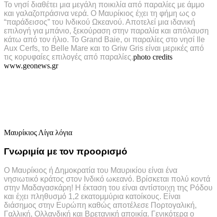
Το νησί διαθέτει μια μεγάλη ποικιλία από παραλίες με άμμο
και γαλαζοπράσινα νερά. Ο Μαυρίκιος έχει τη φήμη ως ο
“παράδεισος” του Ινδικού Ωκεανού. Αποτελεί μια ιδανική
επιλογή για μπάνιο, ξεκούραση στην παραλία και απόλαυση
κάτω από τον ήλιο. Το Grand Baie, οι παραλίες στο νησί Ile
Aux Cerfs, το Belle Mare και το Griw Gris είναι μερικές από
τις κορυφαίες επιλογές από παραλίες.
photo credits
www.geonews.gr
Μαυρίκιος Λίγα λόγια
Γνωριμία με τον προορισμό
Ο Μαυρίκιος ή Δημοκρατία του Μαυρικίου είναι ένα
νησιωτικό κράτος στον Ινδικό ωκεανό. Βρίσκεται πολύ κοντά
στην Μαδαγασκάρη! Η έκταση του είναι αντίστοιχη της Ρόδου
και έχει πληθυσμό 1,2 εκατομμύρια κατοίκους. Είναι
διάσημος στην Ευρώπη καθώς αποτέλεσε Πορτογαλική,
Γαλλική, Ολλανδική και Βρετανική αποικία. Γενικότερα ο