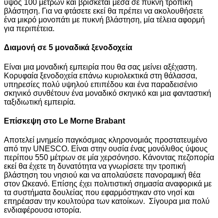
ύψος 100 μέτρων και βρίσκεται μέσα σε πυκνή τροπική
βλάστηση. Για να φτάσετε εκεί θα πρέπει να ακολουθήσετε
ένα μικρό μονοπάτι με πυκνή βλάστηση, μία τέλεια αφορμή
για περιπέτεια.
Διαμονή σε 5 μοναδικά ξενοδοχεία
Είναι μια μοναδική εμπειρία που θα σας μείνει αξέχαστη.
Κορυφαία ξενοδοχεία επάνω κυριολεκτικά στη θάλασσα,
υπηρεσίες πολύ υψηλού επιπέδου και ένα παραδεισένιο
σκηνικό συνθέτουν ένα μοναδικό σκηνικό και μια φανταστική
ταξιδιωτική εμπειρία.
Επίσκεψη στο Le Morne Brabant
Αποτελεί μνημείο παγκόσμιας κληρονομιάς προστατευμένο
από την UNESCO. Είναι στην ουσία ένας μονόλιθος ύψους
περίπου 550 μέτρων σε μία χερσόνησο. Κάνοντας πεζοπορία
εκεί θα έχετε τη δυνατότητα να γνωρίσετε την τροπική
βλάστηση του νησιού και να απολαύσετε πανοραμική θέα
στον Ωκεανό. Επίσης έχει πολιτιστική σημασία αναφορικά με
τα συστήματα δουλείας που εφαρμόστηκαν στο νησί και
επηρέασαν την κουλτούρα των κατοίκων. Σίγουρα μια πολύ
ενδιαφέρουσα ιστορία.