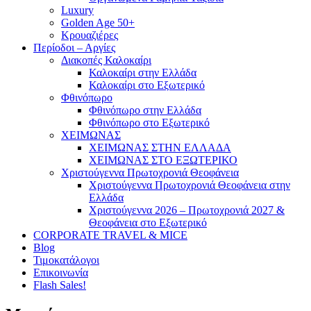
Luxury
Golden Age 50+
Κρουαζιέρες
Περίοδοι – Αργίες
Διακοπές Καλοκαίρι
Καλοκαίρι στην Ελλάδα
Καλοκαίρι στο Εξωτερικό
Φθινόπωρο
Φθινόπωρο στην Ελλάδα
Φθινόπωρο στο Εξωτερικό
ΧΕΙΜΩΝΑΣ
ΧΕΙΜΩΝΑΣ ΣΤΗΝ ΕΛΛΑΔΑ
ΧΕΙΜΩΝΑΣ ΣΤΟ ΕΞΩΤΕΡΙΚΟ
Χριστούγεννα Πρωτοχρονιά Θεοφάνεια
Χριστούγεννα Πρωτοχρονιά Θεοφάνεια στην
Ελλάδα
Χριστούγεννα 2026 – Πρωτοχρονιά 2027 &
Θεοφάνεια στο Εξωτερικό
CORPORATE TRAVEL & MICE
Blog
Τιμοκατάλογοι
Επικοινωνία
Flash Sales!