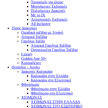
Τουρισμός για όλους
Mονοήμερες Εκδρομές
Πολυήμερες Διακοπές
Με το ΙΧ
Αεροπορικές Εκδρομές
All Inclusive
Τύπος Διακοπών
Ομαδικά ταξίδια με ξεναγό
Ατομικά Ταξίδια
Γαμήλιο Ταξίδι
Ατομικά Γαμήλια Ταξίδια
Οργανωμένα Γαμήλια Ταξίδια
Luxury
Golden Age 50+
Κρουαζιέρες
Περίοδοι – Αργίες
Διακοπές Καλοκαίρι
Καλοκαίρι στην Ελλάδα
Καλοκαίρι στο Εξωτερικό
Φθινόπωρο
Φθινόπωρο στην Ελλάδα
Φθινόπωρο στο Εξωτερικό
ΧΕΙΜΩΝΑΣ
ΧΕΙΜΩΝΑΣ ΣΤΗΝ ΕΛΛΑΔΑ
ΧΕΙΜΩΝΑΣ ΣΤΟ ΕΞΩΤΕΡΙΚΟ