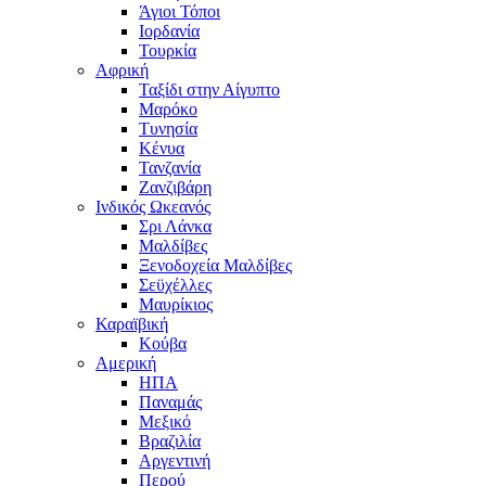
Άγιοι Τόποι
Ιορδανία
Τουρκία
Αφρική
Ταξίδι στην Αίγυπτο
Μαρόκο
Τυνησία
Κένυα
Τανζανία
Ζανζιβάρη
Ινδικός Ωκεανός
Σρι Λάνκα
Μαλδίβες
Ξενοδοχεία Μαλδίβες
Σεϋχέλλες
Μαυρίκιος
Καραϊβική
Κούβα
Αμερική
ΗΠΑ
Παναμάς
Μεξικό
Βραζιλία
Αργεντινή
Περού