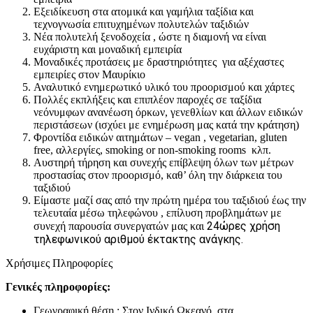
Εξειδίκευση στα ατομικά και γαμήλια ταξίδια και
τεχνογνωσία επιτυχημένων πολυτελών ταξιδιών
Νέα πολυτελή ξενοδοχεία , ώστε η διαμονή να είναι
ευχάριστη και μοναδική εμπειρία
Μοναδικές προτάσεις με δραστηριότητες για αξέχαστες
εμπειρίες στον Μαυρίκιο
Αναλυτικό ενημερωτικό υλικό του προορισμού και χάρτες
Πολλές εκπλήξεις και επιπλέον παροχές σε ταξίδια
νεόνυμφων ανανέωση όρκων, γενεθλίων και άλλων ειδικών
περιστάσεων (ισχύει με ενημέρωση μας κατά την κράτηση)
Φροντίδα ειδικών αιτημάτων – vegan , vegetarian, gluten
free, αλλεργίες, smoking or non-smoking rooms κλπ.
Αυστηρή τήρηση και συνεχής επίβλεψη όλων των μέτρων
προστασίας στον προορισμό, καθ’ όλη την διάρκεια του
ταξιδιού
Είμαστε μαζί σας από την πρώτη ημέρα του ταξιδιού έως την
τελευταία μέσω τηλεφώνου , επίλυση προβλημάτων με
24ώρες χρήση
συνεχή παρουσία συνεργατών μας και
τηλεφωνικού αριθμού έκτακτης ανάγκης.
Χρήσιμες Πληροφορίες
Γενικές πληροφορίες:
Γεωγραφική θέση : Στον Ινδικό Ωκεανό, στα