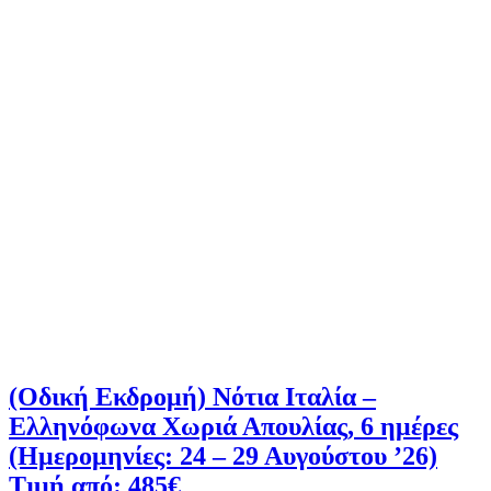
(Οδική Εκδρομή) Νότια Ιταλία –
Ελληνόφωνα Χωριά Απουλίας, 6 ημέρες
(Ημερομηνίες: 24 – 29 Αυγούστου ’26)
Τιμή από: 485€