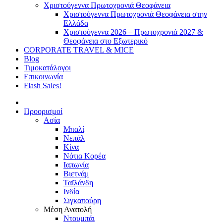
Χριστούγεννα Πρωτοχρονιά Θεοφάνεια
Χριστούγεννα Πρωτοχρονιά Θεοφάνεια στην
Ελλάδα
Χριστούγεννα 2026 – Πρωτοχρονιά 2027 &
Θεοφάνεια στο Εξωτερικό
CORPORATE TRAVEL & MICE
Blog
Τιμοκατάλογοι
Επικοινωνία
Flash Sales!
Προορισμοί
Ασία
Μπαλί
Νεπάλ
Κίνα
Νότια Κορέα
Ιαπωνία
Βιετνάμ
Ταϊλάνδη
Ινδία
Σιγκαπούρη
Μέση Ανατολή
Ντουμπάι