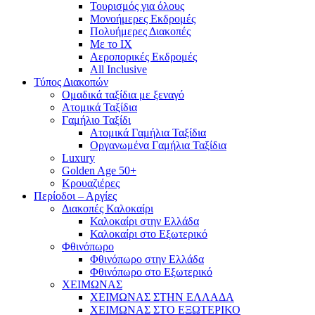
Τουρισμός για όλους
Mονοήμερες Εκδρομές
Πολυήμερες Διακοπές
Με το ΙΧ
Αεροπορικές Εκδρομές
All Inclusive
Τύπος Διακοπών
Ομαδικά ταξίδια με ξεναγό
Ατομικά Ταξίδια
Γαμήλιο Ταξίδι
Ατομικά Γαμήλια Ταξίδια
Οργανωμένα Γαμήλια Ταξίδια
Luxury
Golden Age 50+
Κρουαζιέρες
Περίοδοι – Αργίες
Διακοπές Καλοκαίρι
Καλοκαίρι στην Ελλάδα
Καλοκαίρι στο Εξωτερικό
Φθινόπωρο
Φθινόπωρο στην Ελλάδα
Φθινόπωρο στο Εξωτερικό
ΧΕΙΜΩΝΑΣ
ΧΕΙΜΩΝΑΣ ΣΤΗΝ ΕΛΛΑΔΑ
ΧΕΙΜΩΝΑΣ ΣΤΟ ΕΞΩΤΕΡΙΚΟ