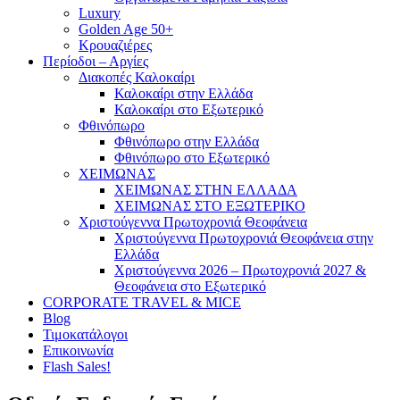
Luxury
Golden Age 50+
Κρουαζιέρες
Περίοδοι – Αργίες
Διακοπές Καλοκαίρι
Καλοκαίρι στην Ελλάδα
Καλοκαίρι στο Εξωτερικό
Φθινόπωρο
Φθινόπωρο στην Ελλάδα
Φθινόπωρο στο Εξωτερικό
ΧΕΙΜΩΝΑΣ
ΧΕΙΜΩΝΑΣ ΣΤΗΝ ΕΛΛΑΔΑ
ΧΕΙΜΩΝΑΣ ΣΤΟ ΕΞΩΤΕΡΙΚΟ
Χριστούγεννα Πρωτοχρονιά Θεοφάνεια
Χριστούγεννα Πρωτοχρονιά Θεοφάνεια στην
Ελλάδα
Χριστούγεννα 2026 – Πρωτοχρονιά 2027 &
Θεοφάνεια στο Εξωτερικό
CORPORATE TRAVEL & MICE
Blog
Τιμοκατάλογοι
Επικοινωνία
Flash Sales!