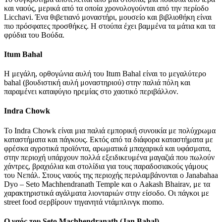
και ναούς, μερικά από τα οποία χρονολογούνται από την περίοδο
Licchavi. Ένα θιβετιανό μοναστήρι, μουσείο και βιβλιοθήκη είναι
πιο πρόσφατες προσθήκες. Η στούπα έχει βαμμένα τα μάτια και τα
φρύδια του Βούδα.
Itum Bahal
Η μεγάλη, ορθογώνια αυλή του Itum Bahal είναι το μεγαλύτερο
bahal (βουδιστική αυλή μοναστηριού) στην παλιά πόλη και
παραμένει καταφύγιο ηρεμίας στο χαοτικό περιβάλλον.
Indra Chowk
Το Indra Chowk είναι μια παλιά εμπορική συνοικία με πολύχρωμα
καταστήματα και πάγκους. Εκτός από τα διάφορα καταστήματα με
φρέσκα αγροτικά προϊόντα, αρωματικά μπαχαρικά και υφάσματα,
στην περιοχή υπάρχουν πολλά εξειδικευμένα μαγαζιά που πωλούν
χάντρες, βραχιόλια και στολίδια για τους παραδοσιακούς γάμους
του Νεπάλ. Στους ναούς της περιοχής περιλαμβάνονται ο Janabahaa
Dyo – Seto Machhendranath Temple και ο Aakash Bhairav, με τα
χαρακτηριστικά αγάλματα λιονταριών στην είσοδο. Οι πάγκοι με
street food σερβίρουν τηγανητά ντάμπλινγκ momo.
Ο ναός του Seto Machhendranath (Jan Bahal)