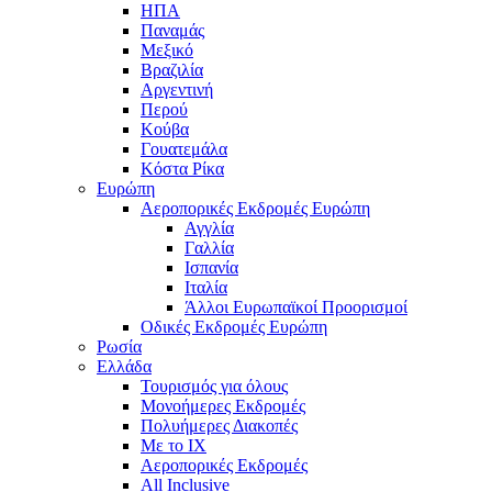
ΗΠΑ
Παναμάς
Μεξικό
Βραζιλία
Αργεντινή
Περού
Κούβα
Γουατεμάλα
Κόστα Ρίκα
Ευρώπη
Αεροπορικές Εκδρομές Ευρώπη
Αγγλία
Γαλλία
Ισπανία
Ιταλία
Άλλοι Ευρωπαϊκοί Προορισμοί
Οδικές Εκδρομές Ευρώπη
Ρωσία
Ελλάδα
Τουρισμός για όλους
Mονοήμερες Εκδρομές
Πολυήμερες Διακοπές
Με το ΙΧ
Αεροπορικές Εκδρομές
All Inclusive