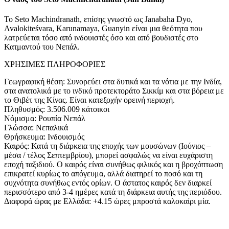
Το Seto Machindranath, επίσης γνωστό ως Janabaha Dyo,
Avalokiteśvara, Karunamaya, Guanyin είναι μια θεότητα που
λατρεύεται τόσο από ινδουιστές όσο και από βουδιστές στο
Κατμαντού του Νεπάλ.
ΧΡΗΣΙΜΕΣ ΠΛΗΡΟΦΟΡΙΕΣ
Γεωγραφική θέση: Συνορεύει στα δυτικά και τα νότια με την Ινδία,
στα ανατολικά με το ινδικό προτεκτοράτο Σικκίμ και στα βόρεια με
το Θιβέτ της Κίνας. Είναι κατεξοχήν ορεινή περιοχή.
Πληθυσμός: 3.506.009 κάτοικοι
Νόμισμα: Ρουπία Νεπάλ
Γλώσσα: Νεπαλικά
Θρήσκευμα: Ινδουισμός
Καιρός: Κατά τη διάρκεια της εποχής των μουσώνων (Ιούνιος –
μέσα / τέλος Σεπτεμβρίου), μπορεί ασφαλώς να είναι ευχάριστη
εποχή ταξιδιού. Ο καιρός είναι συνήθως φιλικός και η βροχόπτωση
επικρατεί κυρίως το απόγευμα, αλλά διατηρεί το ποσό και τη
συχνότητα συνήθως εντός ορίων. Ο άστατος καιρός δεν διαρκεί
περισσότερο από 3-4 ημέρες κατά τη διάρκεια αυτής της περιόδου.
Διαφορά ώρας με Ελλάδα: +4.15 ώρες μπροστά καλοκαίρι μία.