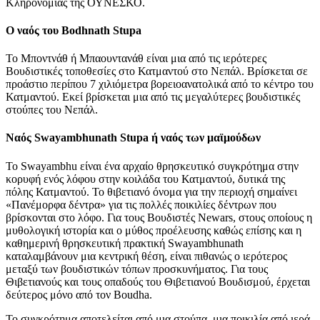
Κληρονομιάς της ΟΥΝΕΣΚΟ.
Ο ναός του Bodhnath Stupa
Το Μποντνάθ ή Μπαουντανάθ είναι μια από τις ιερότερες
Βουδιστικές τοποθεσίες στο Κατμαντού στο Νεπάλ. Βρίσκεται σε
προάστιο περίπου 7 χιλιόμετρα βορειοανατολικά από το κέντρο του
Κατμαντού. Εκεί βρίσκεται μια από τις μεγαλύτερες βουδιστικές
στούπες του Νεπάλ.
Ναός Swayambhunath Stupa ή ναός των μαϊμούδων
Το Swayambhu είναι ένα αρχαίο θρησκευτικό συγκρότημα στην
κορυφή ενός λόφου στην κοιλάδα του Κατμαντού, δυτικά της
πόλης Κατμαντού. Το θιβετιανό όνομα για την περιοχή σημαίνει
«Πανέμορφα δέντρα» για τις πολλές ποικιλίες δέντρων που
βρίσκονται στο λόφο. Για τους Βουδιστές Newars, στους οποίους η
μυθολογική ιστορία και ο μύθος προέλευσης καθώς επίσης και η
καθημερινή θρησκευτική πρακτική Swayambhunath
καταλαμβάνουν μια κεντρική θέση, είναι πιθανώς ο ιερότερος
μεταξύ των βουδιστικών τόπων προσκυνήματος. Για τους
Θιβετιανούς και τους οπαδούς του Θιβετιανού Βουδισμού, έρχεται
δεύτερος μόνο από τον Boudha.
Το συγκρότημα αποτελείται από μια στούπα, μια ποικιλία από ιερά