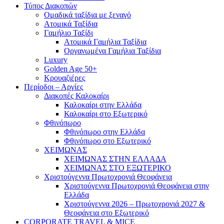
Τύπος Διακοπών
Ομαδικά ταξίδια με ξεναγό
Ατομικά Ταξίδια
Γαμήλιο Ταξίδι
Ατομικά Γαμήλια Ταξίδια
Οργανωμένα Γαμήλια Ταξίδια
Luxury
Golden Age 50+
Κρουαζιέρες
Περίοδοι – Αργίες
Διακοπές Καλοκαίρι
Καλοκαίρι στην Ελλάδα
Καλοκαίρι στο Εξωτερικό
Φθινόπωρο
Φθινόπωρο στην Ελλάδα
Φθινόπωρο στο Εξωτερικό
ΧΕΙΜΩΝΑΣ
ΧΕΙΜΩΝΑΣ ΣΤΗΝ ΕΛΛΑΔΑ
ΧΕΙΜΩΝΑΣ ΣΤΟ ΕΞΩΤΕΡΙΚΟ
Χριστούγεννα Πρωτοχρονιά Θεοφάνεια
Χριστούγεννα Πρωτοχρονιά Θεοφάνεια στην
Ελλάδα
Χριστούγεννα 2026 – Πρωτοχρονιά 2027 &
Θεοφάνεια στο Εξωτερικό
CORPORATE TRAVEL & MICE