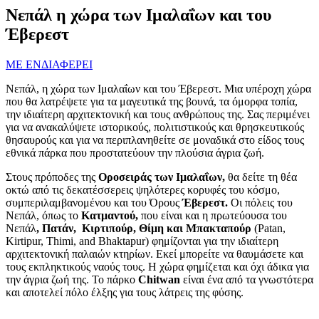
Νεπάλ η χώρα των Ιμαλαΐων και του
Έβερεστ
ΜΕ ΕΝΔΙΑΦΕΡΕΙ
Νεπάλ, η χώρα των Ιμαλαΐων και του Έβερεστ. Μια υπέροχη χώρα
που θα λατρέψετε για τα μαγευτικά της βουνά, τα όμορφα τοπία,
την ιδιαίτερη αρχιτεκτονική και τους ανθρώπους της. Σας περιμένει
για να ανακαλύψετε ιστορικούς, πολιτιστικούς και θρησκευτικούς
θησαυρούς και για να περιπλανηθείτε σε μοναδικά στο είδος τους
εθνικά πάρκα που προστατεύουν την πλούσια άγρια ζωή.
Στους πρόποδες της
Οροσειράς των Ιμαλαΐων,
θα δείτε τη θέα
οκτώ από τις δεκατέσσερεις ψηλότερες κορυφές του κόσμο,
συμπεριλαμβανομένου και του Όρους
Έβερεστ.
Οι πόλεις του
Νεπάλ, όπως το
Κατμαντού,
που είναι και η πρωτεύουσα του
Νεπάλ
,
Πατάν, Κιρτιπούρ, Θίμη και Μπακταπούρ
(Patan,
Kirtipur, Thimi, and Bhaktapur) φημίζονται για την ιδιαίτερη
αρχιτεκτονική παλαιών κτηρίων. Εκεί μπορείτε να θαυμάσετε και
τους εκπληκτικούς ναούς τους. Η χώρα φημίζεται και όχι άδικα για
την άγρια ζωή της. Το πάρκο
Chitwan
είναι ένα από τα γνωστότερα
και αποτελεί πόλο έλξης για τους λάτρεις της φύσης.