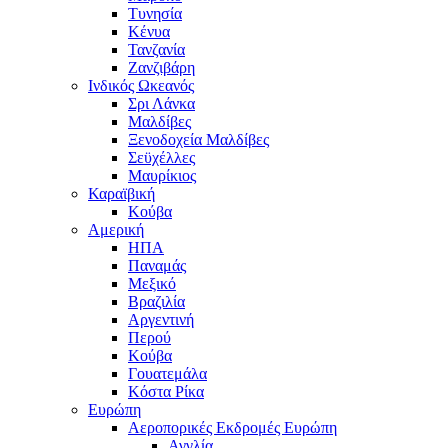
Τυνησία
Κένυα
Τανζανία
Ζανζιβάρη
Ινδικός Ωκεανός
Σρι Λάνκα
Μαλδίβες
Ξενοδοχεία Μαλδίβες
Σεϋχέλλες
Μαυρίκιος
Καραϊβική
Κούβα
Αμερική
ΗΠΑ
Παναμάς
Μεξικό
Βραζιλία
Αργεντινή
Περού
Κούβα
Γουατεμάλα
Κόστα Ρίκα
Ευρώπη
Αεροπορικές Εκδρομές Ευρώπη
Αγγλία