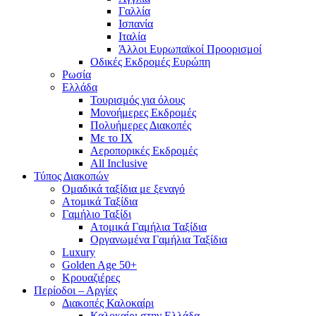
Γαλλία
Ισπανία
Ιταλία
Άλλοι Ευρωπαϊκοί Προορισμοί
Οδικές Εκδρομές Ευρώπη
Ρωσία
Ελλάδα
Τουρισμός για όλους
Mονοήμερες Εκδρομές
Πολυήμερες Διακοπές
Με το ΙΧ
Αεροπορικές Εκδρομές
All Inclusive
Τύπος Διακοπών
Ομαδικά ταξίδια με ξεναγό
Ατομικά Ταξίδια
Γαμήλιο Ταξίδι
Ατομικά Γαμήλια Ταξίδια
Οργανωμένα Γαμήλια Ταξίδια
Luxury
Golden Age 50+
Κρουαζιέρες
Περίοδοι – Αργίες
Διακοπές Καλοκαίρι
Καλοκαίρι στην Ελλάδα