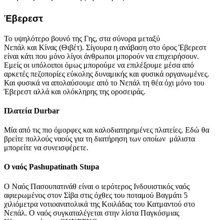
Έβερεστ
Το υψηλότερο βουνό της Γης, στα σύνορα μεταξύ
Νεπάλ και Κίνας (Θιβέτ). Σίγουρα η ανάβαση στο όρος Έβερεστ
είναι κάτι που μόνο λίγοι άνθρωποι μπορούν να επιχειρήσουν.
Εμείς οι υπόλοιποι όμως μπορούμε να επιλέξουμε μέσα από
αρκετές πεζοπορίες εύκολης δυναμικής και φυσικά οργανωμένες.
Και φυσικά να απολαύσουμε από το Νεπάλ τη θέα όχι μόνο του
Έβερεστ αλλά και ολόκληρης της οροσειράς.
Πλατεία Durbar
Μία από τις πιο όμορφες και καλοδιατηρημένες πλατείες. Εδώ θα
βρείτε πολλούς ναούς για τη διατήρηση των οποίων μάλιστα
μπορείτε να συνεισφέρετε.
Ο ναός Pashupatinath Stupa
Ο Ναός Πασουπατινάθ είναι ο ιερότερος Ινδουιστικός ναός
αφιερωμένος στον Σίβα στις όχθες του ποταμού Βαγμάτι 5
χιλιόμετρα νοτιοανατολικά της Κοιλάδας του Κατμαντού στο
Νεπάλ. Ο ναός συγκαταλέγεται στην λίστα Παγκόσμιας