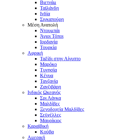
Βιετνάμ
Ταϊλάνδη
Ινδία
Σιγκαπούρη
Μέση Ανατολή
Ντουμπάι
Άγιοι Τόποι
Ιορδανία
Τουρκία
Αφρική
Ταξίδι στην Αίγυπτο
Μαρόκο
Τυνησία
Κένυα
Τανζανία
Ζανζιβάρη
Ινδικός Ωκεανός
Σρι Λάνκα
Μαλδίβες
Ξενοδοχεία Μαλδίβες
Σεϋχέλλες
Μαυρίκιος
Καραϊβική
Κούβα
Αμερική