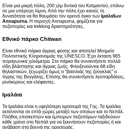
Είναι μια μικρή πόλη, 200 χλμ δυτικά του Κατμαντού, επάνω
σε μια υπέροχη λίμνη. Από την πόλη έχει κανείς τη
δυνατότητα να θα θαυμάσει τον ορεινό όγκο των
Ιμαλαΐων
Annapurna.
Η περιοχή Annapurna, φημίζεται για
πεζοπορίες και trekking δραστηριότητες.
Εθνικό πάρκο Chitwan
Είναι εθνικό πάρκο άγριας φύσης και αποτελεί Μνημείο
Πολιτιστικής Κληρονομιάς της UNESCO. Έχει έκταση 965
τετραγωνικά χιλιόμετρα. Στο πάρκο θα συναντήσετε πολλά
είδη βλάστησης και άγριας ζωής. Φιλοξενούνται 68 είδη
θηλαστικών, ξεχωρίζει όμως ο “βασιλιάς της ζούγκλας” ο
τίγρης της Βεγγάλης. Επίσης θα συναντήσετε λεοπαρδάλεις,
ρινόκερους και ελέφαντες.
Ιμαλάια
Τα Ιμαλάια είναι η υψηλότερη οροσειρά της Γης. Τα Ιμαλάια
εκτείνονται σε επτά χώρες μεταξύ των οποίων και το Νεπάλ.
Πλήθος επισκεπτών και έμπειρων πεζοπόρων ταξιδεύουν
κάθε χρόνο στο Νεπάλ για να ξεκινήσουν πεζοπορίες ή και
ανάβαση στα βουνά της οροσειράς.