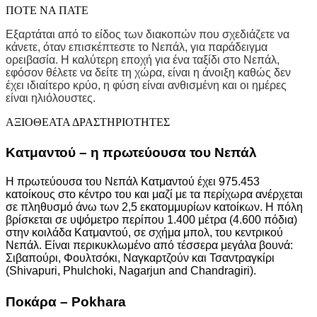
ΠΟΤΕ ΝΑ ΠΑΤΕ
Εξαρτάται από το είδος των διακοπών που σχεδιάζετε να
κάνετε, όταν επισκέπτεστε το Νεπάλ, για παράδειγμα
ορειβασία. Η καλύτερη εποχή για ένα ταξίδι στο Νεπάλ,
εφόσον θέλετε να δείτε τη χώρα, είναι η άνοιξη καθώς δεν
έχει ιδιαίτερο κρύο, η φύση είναι ανθισμένη και οι ημέρες
είναι ηλιόλουστες.
ΑΞΙΟΘΕΑΤΑ ΔΡΑΣΤΗΡΙΟΤΗΤΕΣ
Κατμαντού – η πρωτεύουσα του Νεπάλ
Η πρωτεύουσα του Νεπάλ Κατμαντού έχει 975.453
κατοίκους στο κέντρο του και μαζί με τα περίχωρα ανέρχεται
σε πληθυσμό άνω των 2,5 εκατομμυρίων κατοίκων. Η πόλη
βρίσκεται σε υψόμετρο περίπου 1.400 μέτρα (4.600 πόδια)
στην κοιλάδα Κατμαντού, σε σχήμα μπολ, του κεντρικού
Νεπάλ. Είναι περικυκλωμένο από τέσσερα μεγάλα βουνά:
Σιβαπούρι, Φουλτσόκι, Ναγκαρτζούν και Τσαντραγκίρι
(Shivapuri, Phulchoki, Nagarjun and Chandragiri).
Ποκάρα – Pokhara