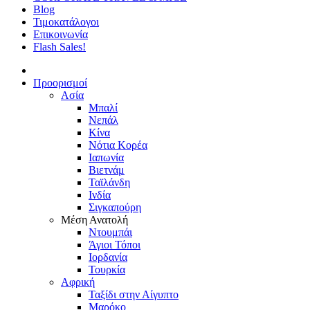
Blog
Τιμοκατάλογοι
Επικοινωνία
Flash Sales!
Προορισμοί
Ασία
Μπαλί
Νεπάλ
Κίνα
Νότια Κορέα
Ιαπωνία
Βιετνάμ
Ταϊλάνδη
Ινδία
Σιγκαπούρη
Μέση Ανατολή
Ντουμπάι
Άγιοι Τόποι
Ιορδανία
Τουρκία
Αφρική
Ταξίδι στην Αίγυπτο
Μαρόκο