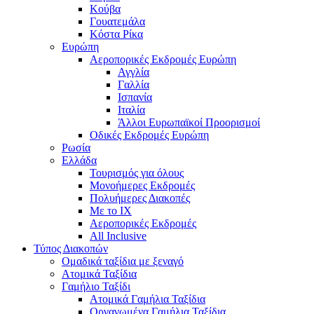
Κούβα
Γουατεμάλα
Κόστα Ρίκα
Ευρώπη
Αεροπορικές Εκδρομές Ευρώπη
Αγγλία
Γαλλία
Ισπανία
Ιταλία
Άλλοι Ευρωπαϊκοί Προορισμοί
Οδικές Εκδρομές Ευρώπη
Ρωσία
Ελλάδα
Τουρισμός για όλους
Mονοήμερες Εκδρομές
Πολυήμερες Διακοπές
Με το ΙΧ
Αεροπορικές Εκδρομές
All Inclusive
Τύπος Διακοπών
Ομαδικά ταξίδια με ξεναγό
Ατομικά Ταξίδια
Γαμήλιο Ταξίδι
Ατομικά Γαμήλια Ταξίδια
Οργανωμένα Γαμήλια Ταξίδια