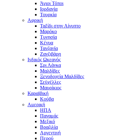
Άγιοι Τόποι
Ιορδανία
Τουρκία
Αφρική
Ταξίδι στην Αίγυπτο
Μαρόκο
Τυνησία
Κένυα
Τανζανία
Ζανζιβάρη
Ινδικός Ωκεανός
Σρι Λάνκα
Μαλδίβες
Ξενοδοχεία Μαλδίβες
Σεϋχέλλες
Μαυρίκιος
Καραϊβική
Κούβα
Αμερική
ΗΠΑ
Παναμάς
Μεξικό
Βραζιλία
Αργεντινή
Περού