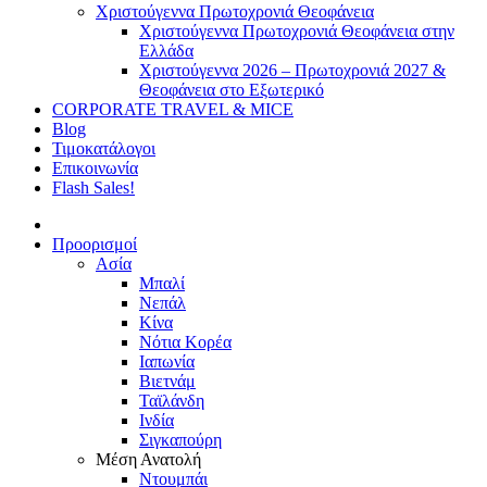
Χριστούγεννα Πρωτοχρονιά Θεοφάνεια
Χριστούγεννα Πρωτοχρονιά Θεοφάνεια στην
Ελλάδα
Χριστούγεννα 2026 – Πρωτοχρονιά 2027 &
Θεοφάνεια στο Εξωτερικό
CORPORATE TRAVEL & MICE
Blog
Τιμοκατάλογοι
Επικοινωνία
Flash Sales!
Προορισμοί
Ασία
Μπαλί
Νεπάλ
Κίνα
Νότια Κορέα
Ιαπωνία
Βιετνάμ
Ταϊλάνδη
Ινδία
Σιγκαπούρη
Μέση Ανατολή
Ντουμπάι