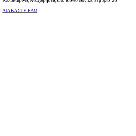
Καλοκαιρινές Αναχωρήσεις από Ιούνιο έως Σεπτέμβριο '26
ΔΙΑΒΑΣΤΕ ΕΔΩ