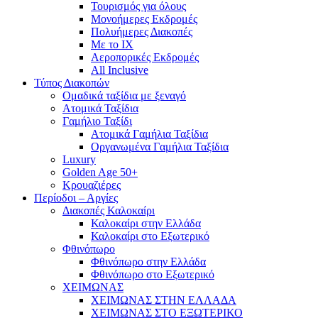
Τουρισμός για όλους
Mονοήμερες Εκδρομές
Πολυήμερες Διακοπές
Με το ΙΧ
Αεροπορικές Εκδρομές
All Inclusive
Τύπος Διακοπών
Ομαδικά ταξίδια με ξεναγό
Ατομικά Ταξίδια
Γαμήλιο Ταξίδι
Ατομικά Γαμήλια Ταξίδια
Οργανωμένα Γαμήλια Ταξίδια
Luxury
Golden Age 50+
Κρουαζιέρες
Περίοδοι – Αργίες
Διακοπές Καλοκαίρι
Καλοκαίρι στην Ελλάδα
Καλοκαίρι στο Εξωτερικό
Φθινόπωρο
Φθινόπωρο στην Ελλάδα
Φθινόπωρο στο Εξωτερικό
ΧΕΙΜΩΝΑΣ
ΧΕΙΜΩΝΑΣ ΣΤΗΝ ΕΛΛΑΔΑ
ΧΕΙΜΩΝΑΣ ΣΤΟ ΕΞΩΤΕΡΙΚΟ