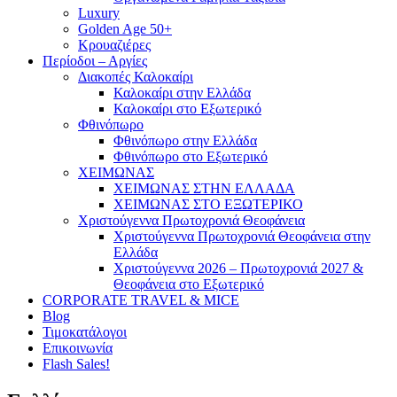
Luxury
Golden Age 50+
Κρουαζιέρες
Περίοδοι – Αργίες
Διακοπές Καλοκαίρι
Καλοκαίρι στην Ελλάδα
Καλοκαίρι στο Εξωτερικό
Φθινόπωρο
Φθινόπωρο στην Ελλάδα
Φθινόπωρο στο Εξωτερικό
ΧΕΙΜΩΝΑΣ
ΧΕΙΜΩΝΑΣ ΣΤΗΝ ΕΛΛΑΔΑ
ΧΕΙΜΩΝΑΣ ΣΤΟ ΕΞΩΤΕΡΙΚΟ
Χριστούγεννα Πρωτοχρονιά Θεοφάνεια
Χριστούγεννα Πρωτοχρονιά Θεοφάνεια στην
Ελλάδα
Χριστούγεννα 2026 – Πρωτοχρονιά 2027 &
Θεοφάνεια στο Εξωτερικό
CORPORATE TRAVEL & MICE
Blog
Τιμοκατάλογοι
Επικοινωνία
Flash Sales!