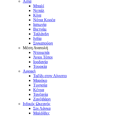
Ασία
Μπαλί
Νεπάλ
Κίνα
Νότια Κορέα
Ιαπωνία
Βιετνάμ
Ταϊλάνδη
Ινδία
Σιγκαπούρη
Μέση Ανατολή
Ντουμπάι
Άγιοι Τόποι
Ιορδανία
Τουρκία
Αφρική
Ταξίδι στην Αίγυπτο
Μαρόκο
Τυνησία
Κένυα
Τανζανία
Ζανζιβάρη
Ινδικός Ωκεανός
Σρι Λάνκα
Μαλδίβες