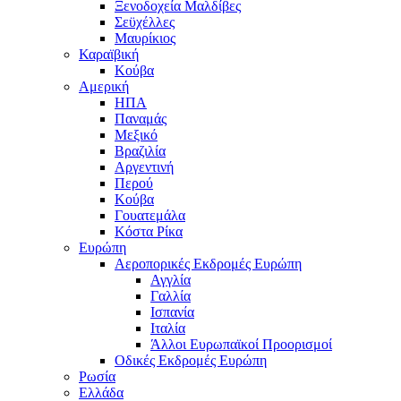
Ξενοδοχεία Μαλδίβες
Σεϋχέλλες
Μαυρίκιος
Καραϊβική
Κούβα
Αμερική
ΗΠΑ
Παναμάς
Μεξικό
Βραζιλία
Αργεντινή
Περού
Κούβα
Γουατεμάλα
Κόστα Ρίκα
Ευρώπη
Αεροπορικές Εκδρομές Ευρώπη
Αγγλία
Γαλλία
Ισπανία
Ιταλία
Άλλοι Ευρωπαϊκοί Προορισμοί
Οδικές Εκδρομές Ευρώπη
Ρωσία
Ελλάδα