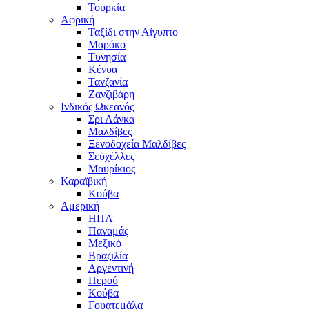
Τουρκία
Αφρική
Ταξίδι στην Αίγυπτο
Μαρόκο
Τυνησία
Κένυα
Τανζανία
Ζανζιβάρη
Ινδικός Ωκεανός
Σρι Λάνκα
Μαλδίβες
Ξενοδοχεία Μαλδίβες
Σεϋχέλλες
Μαυρίκιος
Καραϊβική
Κούβα
Αμερική
ΗΠΑ
Παναμάς
Μεξικό
Βραζιλία
Αργεντινή
Περού
Κούβα
Γουατεμάλα