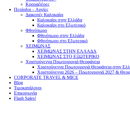
Κρουαζιέρες
Περίοδοι – Αργίες
Διακοπές Καλοκαίρι
Καλοκαίρι στην Ελλάδα
Καλοκαίρι στο Εξωτερικό
Φθινόπωρο
Φθινόπωρο στην Ελλάδα
Φθινόπωρο στο Εξωτερικό
ΧΕΙΜΩΝΑΣ
ΧΕΙΜΩΝΑΣ ΣΤΗΝ ΕΛΛΑΔΑ
ΧΕΙΜΩΝΑΣ ΣΤΟ ΕΞΩΤΕΡΙΚΟ
Χριστούγεννα Πρωτοχρονιά Θεοφάνεια
Χριστούγεννα Πρωτοχρονιά Θεοφάνεια στην Ελ
Χριστούγεννα 2026 – Πρωτοχρονιά 2027 & Θεοφ
CORPORATE TRAVEL & MICE
Blog
Τιμοκατάλογοι
Επικοινωνία
Flash Sales!