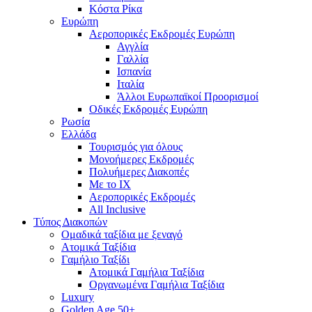
Κόστα Ρίκα
Ευρώπη
Αεροπορικές Εκδρομές Ευρώπη
Αγγλία
Γαλλία
Ισπανία
Ιταλία
Άλλοι Ευρωπαϊκοί Προορισμοί
Οδικές Εκδρομές Ευρώπη
Ρωσία
Ελλάδα
Τουρισμός για όλους
Mονοήμερες Εκδρομές
Πολυήμερες Διακοπές
Με το ΙΧ
Αεροπορικές Εκδρομές
All Inclusive
Τύπος Διακοπών
Ομαδικά ταξίδια με ξεναγό
Ατομικά Ταξίδια
Γαμήλιο Ταξίδι
Ατομικά Γαμήλια Ταξίδια
Οργανωμένα Γαμήλια Ταξίδια
Luxury
Golden Age 50+