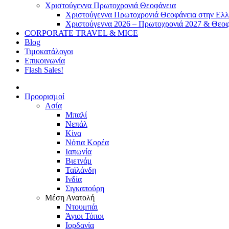
Χριστούγεννα Πρωτοχρονιά Θεοφάνεια
Χριστούγεννα Πρωτοχρονιά Θεοφάνεια στην Ελ
Χριστούγεννα 2026 – Πρωτοχρονιά 2027 & Θεοφ
CORPORATE TRAVEL & MICE
Blog
Τιμοκατάλογοι
Επικοινωνία
Flash Sales!
Προορισμοί
Ασία
Μπαλί
Νεπάλ
Κίνα
Νότια Κορέα
Ιαπωνία
Βιετνάμ
Ταϊλάνδη
Ινδία
Σιγκαπούρη
Μέση Ανατολή
Ντουμπάι
Άγιοι Τόποι
Ιορδανία