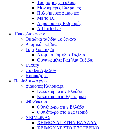
Τουρισμός για όλους
Mονοήμερες Εκδρομές
Πολυήμερες Διακοπές
Με το ΙΧ
Αεροπορικές Εκδρομές
All Inclusive
Τύπος Διακοπών
Ομαδικά ταξίδια με ξεναγό
Ατομικά Ταξίδια
Γαμήλιο Ταξίδι
Ατομικά Γαμήλια Ταξίδια
Οργανωμένα Γαμήλια Ταξίδια
Luxury
Golden Age 50+
Κρουαζιέρες
Περίοδοι – Αργίες
Διακοπές Καλοκαίρι
Καλοκαίρι στην Ελλάδα
Καλοκαίρι στο Εξωτερικό
Φθινόπωρο
Φθινόπωρο στην Ελλάδα
Φθινόπωρο στο Εξωτερικό
ΧΕΙΜΩΝΑΣ
ΧΕΙΜΩΝΑΣ ΣΤΗΝ ΕΛΛΑΔΑ
ΧΕΙΜΩΝΑΣ ΣΤΟ ΕΞΩΤΕΡΙΚΟ