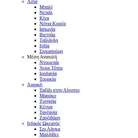
Ασία
Μπαλί
Νεπάλ
Κίνα
Νότια Κορέα
Ιαπωνία
Βιετνάμ
Ταϊλάνδη
Ινδία
Σιγκαπούρη
Μέση Ανατολή
Ντουμπάι
Άγιοι Τόποι
Ιορδανία
Τουρκία
Αφρική
Ταξίδι στην Αίγυπτο
Μαρόκο
Τυνησία
Κένυα
Τανζανία
Ζανζιβάρη
Ινδικός Ωκεανός
Σρι Λάνκα
Μαλδίβες