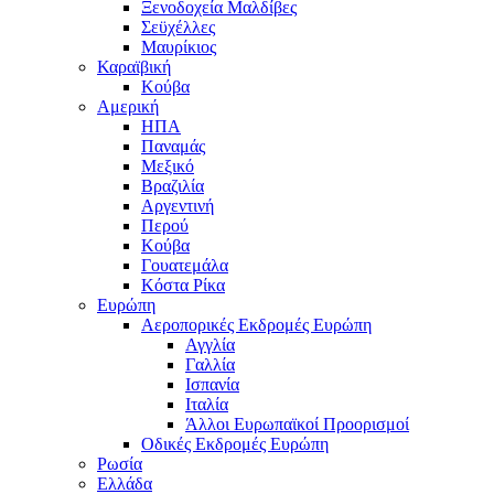
Ξενοδοχεία Μαλδίβες
Σεϋχέλλες
Μαυρίκιος
Καραϊβική
Κούβα
Αμερική
ΗΠΑ
Παναμάς
Μεξικό
Βραζιλία
Αργεντινή
Περού
Κούβα
Γουατεμάλα
Κόστα Ρίκα
Ευρώπη
Αεροπορικές Εκδρομές Ευρώπη
Αγγλία
Γαλλία
Ισπανία
Ιταλία
Άλλοι Ευρωπαϊκοί Προορισμοί
Οδικές Εκδρομές Ευρώπη
Ρωσία
Ελλάδα