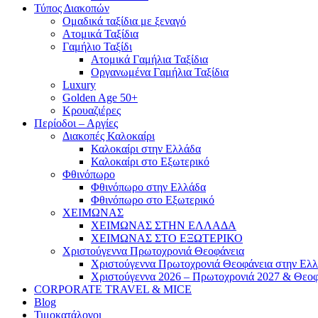
Τύπος Διακοπών
Ομαδικά ταξίδια με ξεναγό
Ατομικά Ταξίδια
Γαμήλιο Ταξίδι
Ατομικά Γαμήλια Ταξίδια
Οργανωμένα Γαμήλια Ταξίδια
Luxury
Golden Age 50+
Κρουαζιέρες
Περίοδοι – Αργίες
Διακοπές Καλοκαίρι
Καλοκαίρι στην Ελλάδα
Καλοκαίρι στο Εξωτερικό
Φθινόπωρο
Φθινόπωρο στην Ελλάδα
Φθινόπωρο στο Εξωτερικό
ΧΕΙΜΩΝΑΣ
ΧΕΙΜΩΝΑΣ ΣΤΗΝ ΕΛΛΑΔΑ
ΧΕΙΜΩΝΑΣ ΣΤΟ ΕΞΩΤΕΡΙΚΟ
Χριστούγεννα Πρωτοχρονιά Θεοφάνεια
Χριστούγεννα Πρωτοχρονιά Θεοφάνεια στην Ελ
Χριστούγεννα 2026 – Πρωτοχρονιά 2027 & Θεοφ
CORPORATE TRAVEL & MICE
Blog
Τιμοκατάλογοι