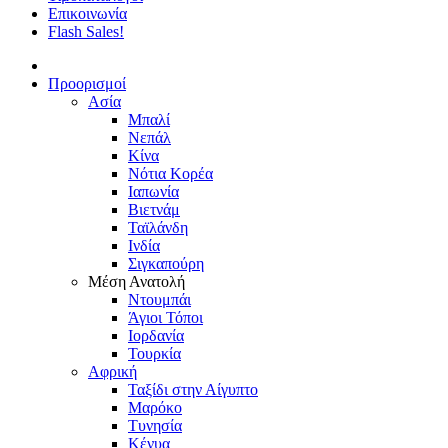
Επικοινωνία
Flash Sales!
Προορισμοί
Ασία
Μπαλί
Νεπάλ
Κίνα
Νότια Κορέα
Ιαπωνία
Βιετνάμ
Ταϊλάνδη
Ινδία
Σιγκαπούρη
Μέση Ανατολή
Ντουμπάι
Άγιοι Τόποι
Ιορδανία
Τουρκία
Αφρική
Ταξίδι στην Αίγυπτο
Μαρόκο
Τυνησία
Κένυα