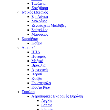
Τανζανία
Ζανζιβάρη
Ινδικός Ωκεανός
Σρι Λάνκα
Μαλδίβες
Ξενοδοχεία Μαλδίβες
Σεϋχέλλες
Μαυρίκιος
Καραϊβική
Κούβα
Αμερική
ΗΠΑ
Παναμάς
Μεξικό
Βραζιλία
Αργεντινή
Περού
Κούβα
Γουατεμάλα
Κόστα Ρίκα
Ευρώπη
Αεροπορικές Εκδρομές Ευρώπη
Αγγλία
Γαλλία
Ισπανία