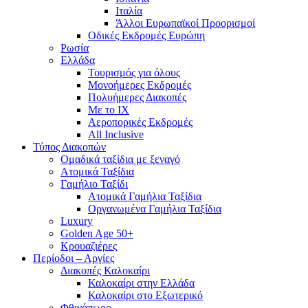
Ιταλία
Άλλοι Ευρωπαϊκοί Προορισμοί
Οδικές Εκδρομές Ευρώπη
Ρωσία
Ελλάδα
Τουρισμός για όλους
Mονοήμερες Εκδρομές
Πολυήμερες Διακοπές
Με το ΙΧ
Αεροπορικές Εκδρομές
All Inclusive
Τύπος Διακοπών
Ομαδικά ταξίδια με ξεναγό
Ατομικά Ταξίδια
Γαμήλιο Ταξίδι
Ατομικά Γαμήλια Ταξίδια
Οργανωμένα Γαμήλια Ταξίδια
Luxury
Golden Age 50+
Κρουαζιέρες
Περίοδοι – Αργίες
Διακοπές Καλοκαίρι
Καλοκαίρι στην Ελλάδα
Καλοκαίρι στο Εξωτερικό
Φθινόπωρο