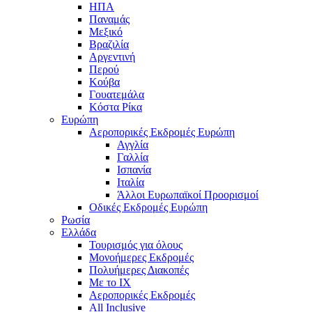
ΗΠΑ
Παναμάς
Μεξικό
Βραζιλία
Αργεντινή
Περού
Κούβα
Γουατεμάλα
Κόστα Ρίκα
Ευρώπη
Αεροπορικές Εκδρομές Ευρώπη
Αγγλία
Γαλλία
Ισπανία
Ιταλία
Άλλοι Ευρωπαϊκοί Προορισμοί
Οδικές Εκδρομές Ευρώπη
Ρωσία
Ελλάδα
Τουρισμός για όλους
Mονοήμερες Εκδρομές
Πολυήμερες Διακοπές
Με το ΙΧ
Αεροπορικές Εκδρομές
All Inclusive