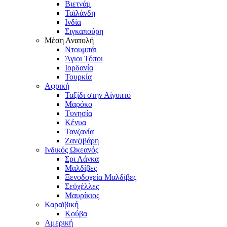
Βιετνάμ
Ταϊλάνδη
Ινδία
Σιγκαπούρη
Μέση Ανατολή
Ντουμπάι
Άγιοι Τόποι
Ιορδανία
Τουρκία
Αφρική
Ταξίδι στην Αίγυπτο
Μαρόκο
Τυνησία
Κένυα
Τανζανία
Ζανζιβάρη
Ινδικός Ωκεανός
Σρι Λάνκα
Μαλδίβες
Ξενοδοχεία Μαλδίβες
Σεϋχέλλες
Μαυρίκιος
Καραϊβική
Κούβα
Αμερική