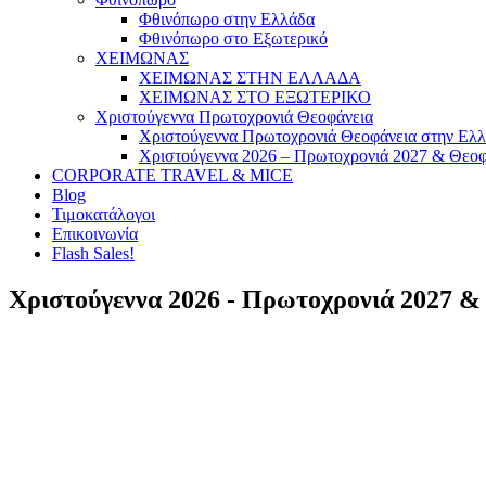
Φθινόπωρο στην Ελλάδα
Φθινόπωρο στο Εξωτερικό
ΧΕΙΜΩΝΑΣ
ΧΕΙΜΩΝΑΣ ΣΤΗΝ ΕΛΛΑΔΑ
ΧΕΙΜΩΝΑΣ ΣΤΟ ΕΞΩΤΕΡΙΚΟ
Χριστούγεννα Πρωτοχρονιά Θεοφάνεια
Χριστούγεννα Πρωτοχρονιά Θεοφάνεια στην Ελ
Χριστούγεννα 2026 – Πρωτοχρονιά 2027 & Θεοφ
CORPORATE TRAVEL & MICE
Blog
Τιμοκατάλογοι
Επικοινωνία
Flash Sales!
Χριστούγεννα 2026 - Πρωτοχρονιά 2027 &