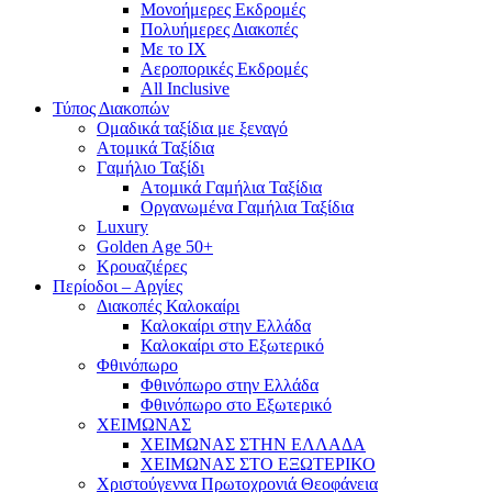
Mονοήμερες Εκδρομές
Πολυήμερες Διακοπές
Με το ΙΧ
Αεροπορικές Εκδρομές
All Inclusive
Τύπος Διακοπών
Ομαδικά ταξίδια με ξεναγό
Ατομικά Ταξίδια
Γαμήλιο Ταξίδι
Ατομικά Γαμήλια Ταξίδια
Οργανωμένα Γαμήλια Ταξίδια
Luxury
Golden Age 50+
Κρουαζιέρες
Περίοδοι – Αργίες
Διακοπές Καλοκαίρι
Καλοκαίρι στην Ελλάδα
Καλοκαίρι στο Εξωτερικό
Φθινόπωρο
Φθινόπωρο στην Ελλάδα
Φθινόπωρο στο Εξωτερικό
ΧΕΙΜΩΝΑΣ
ΧΕΙΜΩΝΑΣ ΣΤΗΝ ΕΛΛΑΔΑ
ΧΕΙΜΩΝΑΣ ΣΤΟ ΕΞΩΤΕΡΙΚΟ
Χριστούγεννα Πρωτοχρονιά Θεοφάνεια