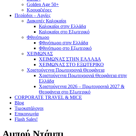
Golden Age 50+
Κρουαζιέρες
Περίοδοι – Αργίες
Διακοπές Καλοκαίρι
Καλοκαίρι στην Ελλάδα
Καλοκαίρι στο Εξωτερικό
Φθινόπωρο
Φθινόπωρο στην Ελλάδα
Φθινόπωρο στο Εξωτερικό
ΧΕΙΜΩΝΑΣ
ΧΕΙΜΩΝΑΣ ΣΤΗΝ ΕΛΛΑΔΑ
ΧΕΙΜΩΝΑΣ ΣΤΟ ΕΞΩΤΕΡΙΚΟ
Χριστούγεννα Πρωτοχρονιά Θεοφάνεια
Χριστούγεννα Πρωτοχρονιά Θεοφάνεια στην
Ελλάδα
Χριστούγεννα 2026 – Πρωτοχρονιά 2027 &
Θεοφάνεια στο Εξωτερικό
CORPORATE TRAVEL & MICE
Blog
Τιμοκατάλογοι
Επικοινωνία
Flash Sales!
Αμπού Ντάμπι