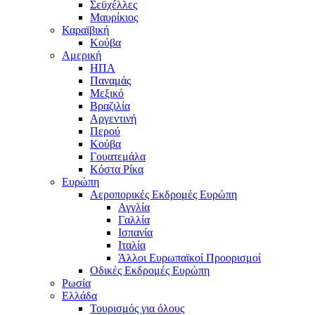
Σεϋχέλλες
Μαυρίκιος
Καραϊβική
Κούβα
Αμερική
ΗΠΑ
Παναμάς
Μεξικό
Βραζιλία
Αργεντινή
Περού
Κούβα
Γουατεμάλα
Κόστα Ρίκα
Ευρώπη
Αεροπορικές Εκδρομές Ευρώπη
Αγγλία
Γαλλία
Ισπανία
Ιταλία
Άλλοι Ευρωπαϊκοί Προορισμοί
Οδικές Εκδρομές Ευρώπη
Ρωσία
Ελλάδα
Τουρισμός για όλους