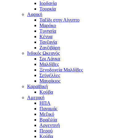
Ιορδανία
Τουρκία
Αφρική
Ταξίδι στην Αίγυπτο
Μαρόκο
Τυνησία
Κένυα
Τανζανία
Ζανζιβάρη
Ινδικός Ωκεανός
Σρι Λάνκα
Μαλδίβες
Ξενοδοχεία Μαλδίβες
Σεϋχέλλες
Μαυρίκιος
Καραϊβική
Κούβα
Αμερική
ΗΠΑ
Παναμάς
Μεξικό
Βραζιλία
Αργεντινή
Περού
Κούβα