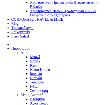
Χριστούγεννα Πρωτοχρονιά Θεοφάνεια στην
Ελλάδα
Χριστούγεννα 2026 – Πρωτοχρονιά 2027 &
Θεοφάνεια στο Εξωτερικό
CORPORATE TRAVEL & MICE
Blog
Τιμοκατάλογοι
Επικοινωνία
Flash Sales!
Προορισμοί
Ασία
Μπαλί
Νεπάλ
Κίνα
Νότια Κορέα
Ιαπωνία
Βιετνάμ
Ταϊλάνδη
Ινδία
Σιγκαπούρη
Μέση Ανατολή
Ντουμπάι
Άγιοι Τόποι