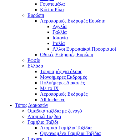
Γουατεμάλα
Κόστα Ρίκα
Ευρώπη
Αεροπορικές Εκδρομές Ευρώπη
Αγγλία
Γαλλία
Ισπανία
Ιταλία
Άλλοι Ευρωπαϊκοί Προορισμοί
Οδικές Εκδρομές Ευρώπη
Ρωσία
Ελλάδα
Τουρισμός για όλους
Mονοήμερες Εκδρομές
Πολυήμερες Διακοπές
Με το ΙΧ
Αεροπορικές Εκδρομές
All Inclusive
Τύπος Διακοπών
Ομαδικά ταξίδια με ξεναγό
Ατομικά Ταξίδια
Γαμήλιο Ταξίδι
Ατομικά Γαμήλια Ταξίδια
Οργανωμένα Γαμήλια Ταξίδια
Luxury