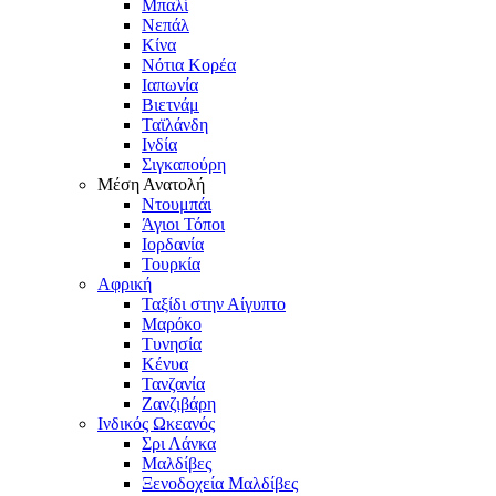
Μπαλί
Νεπάλ
Κίνα
Νότια Κορέα
Ιαπωνία
Βιετνάμ
Ταϊλάνδη
Ινδία
Σιγκαπούρη
Μέση Ανατολή
Ντουμπάι
Άγιοι Τόποι
Ιορδανία
Τουρκία
Αφρική
Ταξίδι στην Αίγυπτο
Μαρόκο
Τυνησία
Κένυα
Τανζανία
Ζανζιβάρη
Ινδικός Ωκεανός
Σρι Λάνκα
Μαλδίβες
Ξενοδοχεία Μαλδίβες