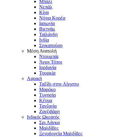
Μπαλί
Νεπάλ
Κίνα
Νότια Κορέα
Ιαπωνία
Βιετνάμ
Ταϊλάνδη
Ινδία
Σιγκαπούρη
Μέση Ανατολή
Ντουμπάι
Άγιοι Τόποι
Ιορδανία
Τουρκία
Αφρική
Ταξίδι στην Αίγυπτο
Μαρόκο
Τυνησία
Κένυα
Τανζανία
Ζανζιβάρη
Ινδικός Ωκεανός
Σρι Λάνκα
Μαλδίβες
Ξενοδοχεία Μαλδίβες