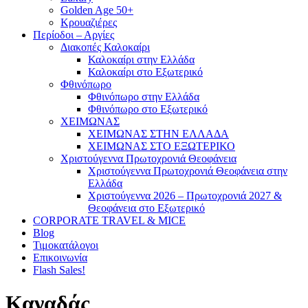
Golden Age 50+
Κρουαζιέρες
Περίοδοι – Αργίες
Διακοπές Καλοκαίρι
Καλοκαίρι στην Ελλάδα
Καλοκαίρι στο Εξωτερικό
Φθινόπωρο
Φθινόπωρο στην Ελλάδα
Φθινόπωρο στο Εξωτερικό
ΧΕΙΜΩΝΑΣ
ΧΕΙΜΩΝΑΣ ΣΤΗΝ ΕΛΛΑΔΑ
ΧΕΙΜΩΝΑΣ ΣΤΟ ΕΞΩΤΕΡΙΚΟ
Χριστούγεννα Πρωτοχρονιά Θεοφάνεια
Χριστούγεννα Πρωτοχρονιά Θεοφάνεια στην
Ελλάδα
Χριστούγεννα 2026 – Πρωτοχρονιά 2027 &
Θεοφάνεια στο Εξωτερικό
CORPORATE TRAVEL & MICE
Blog
Τιμοκατάλογοι
Επικοινωνία
Flash Sales!
Καναδάς