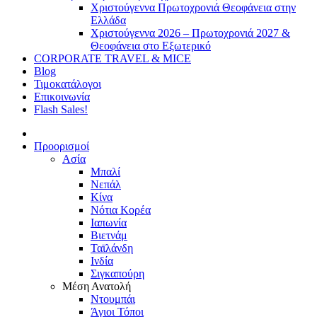
Χριστούγεννα Πρωτοχρονιά Θεοφάνεια στην
Ελλάδα
Χριστούγεννα 2026 – Πρωτοχρονιά 2027 &
Θεοφάνεια στο Εξωτερικό
CORPORATE TRAVEL & MICE
Blog
Τιμοκατάλογοι
Επικοινωνία
Flash Sales!
Προορισμοί
Ασία
Μπαλί
Νεπάλ
Κίνα
Νότια Κορέα
Ιαπωνία
Βιετνάμ
Ταϊλάνδη
Ινδία
Σιγκαπούρη
Μέση Ανατολή
Ντουμπάι
Άγιοι Τόποι