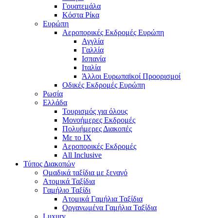
Γουατεμάλα
Κόστα Ρίκα
Ευρώπη
Αεροπορικές Εκδρομές Ευρώπη
Αγγλία
Γαλλία
Ισπανία
Ιταλία
Άλλοι Ευρωπαϊκοί Προορισμοί
Οδικές Εκδρομές Ευρώπη
Ρωσία
Ελλάδα
Τουρισμός για όλους
Mονοήμερες Εκδρομές
Πολυήμερες Διακοπές
Με το ΙΧ
Αεροπορικές Εκδρομές
All Inclusive
Τύπος Διακοπών
Ομαδικά ταξίδια με ξεναγό
Ατομικά Ταξίδια
Γαμήλιο Ταξίδι
Ατομικά Γαμήλια Ταξίδια
Οργανωμένα Γαμήλια Ταξίδια
Luxury