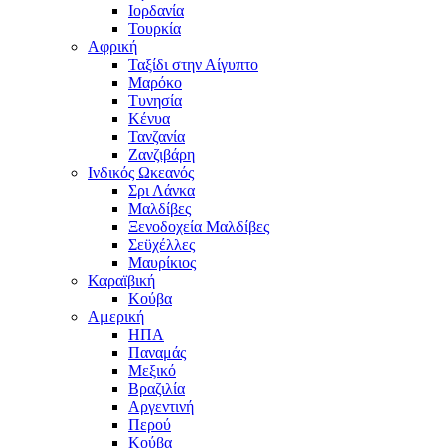
Ιορδανία
Τουρκία
Αφρική
Ταξίδι στην Αίγυπτο
Μαρόκο
Τυνησία
Κένυα
Τανζανία
Ζανζιβάρη
Ινδικός Ωκεανός
Σρι Λάνκα
Μαλδίβες
Ξενοδοχεία Μαλδίβες
Σεϋχέλλες
Μαυρίκιος
Καραϊβική
Κούβα
Αμερική
ΗΠΑ
Παναμάς
Μεξικό
Βραζιλία
Αργεντινή
Περού
Κούβα