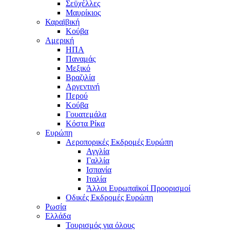
Σεϋχέλλες
Μαυρίκιος
Καραϊβική
Κούβα
Αμερική
ΗΠΑ
Παναμάς
Μεξικό
Βραζιλία
Αργεντινή
Περού
Κούβα
Γουατεμάλα
Κόστα Ρίκα
Ευρώπη
Αεροπορικές Εκδρομές Ευρώπη
Αγγλία
Γαλλία
Ισπανία
Ιταλία
Άλλοι Ευρωπαϊκοί Προορισμοί
Οδικές Εκδρομές Ευρώπη
Ρωσία
Ελλάδα
Τουρισμός για όλους