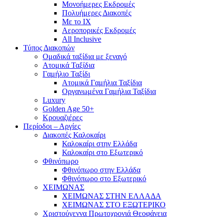
Mονοήμερες Εκδρομές
Πολυήμερες Διακοπές
Με το ΙΧ
Αεροπορικές Εκδρομές
All Inclusive
Τύπος Διακοπών
Ομαδικά ταξίδια με ξεναγό
Ατομικά Ταξίδια
Γαμήλιο Ταξίδι
Ατομικά Γαμήλια Ταξίδια
Οργανωμένα Γαμήλια Ταξίδια
Luxury
Golden Age 50+
Κρουαζιέρες
Περίοδοι – Αργίες
Διακοπές Καλοκαίρι
Καλοκαίρι στην Ελλάδα
Καλοκαίρι στο Εξωτερικό
Φθινόπωρο
Φθινόπωρο στην Ελλάδα
Φθινόπωρο στο Εξωτερικό
ΧΕΙΜΩΝΑΣ
ΧΕΙΜΩΝΑΣ ΣΤΗΝ ΕΛΛΑΔΑ
ΧΕΙΜΩΝΑΣ ΣΤΟ ΕΞΩΤΕΡΙΚΟ
Χριστούγεννα Πρωτοχρονιά Θεοφάνεια