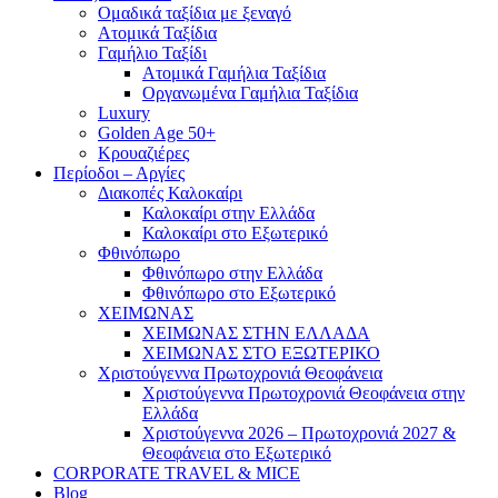
Ομαδικά ταξίδια με ξεναγό
Ατομικά Ταξίδια
Γαμήλιο Ταξίδι
Ατομικά Γαμήλια Ταξίδια
Οργανωμένα Γαμήλια Ταξίδια
Luxury
Golden Age 50+
Κρουαζιέρες
Περίοδοι – Αργίες
Διακοπές Καλοκαίρι
Καλοκαίρι στην Ελλάδα
Καλοκαίρι στο Εξωτερικό
Φθινόπωρο
Φθινόπωρο στην Ελλάδα
Φθινόπωρο στο Εξωτερικό
ΧΕΙΜΩΝΑΣ
ΧΕΙΜΩΝΑΣ ΣΤΗΝ ΕΛΛΑΔΑ
ΧΕΙΜΩΝΑΣ ΣΤΟ ΕΞΩΤΕΡΙΚΟ
Χριστούγεννα Πρωτοχρονιά Θεοφάνεια
Χριστούγεννα Πρωτοχρονιά Θεοφάνεια στην
Ελλάδα
Χριστούγεννα 2026 – Πρωτοχρονιά 2027 &
Θεοφάνεια στο Εξωτερικό
CORPORATE TRAVEL & MICE
Blog