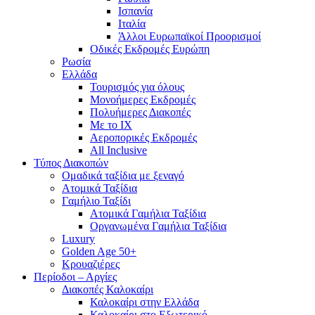
Ισπανία
Ιταλία
Άλλοι Ευρωπαϊκοί Προορισμοί
Οδικές Εκδρομές Ευρώπη
Ρωσία
Ελλάδα
Τουρισμός για όλους
Mονοήμερες Εκδρομές
Πολυήμερες Διακοπές
Με το ΙΧ
Αεροπορικές Εκδρομές
All Inclusive
Τύπος Διακοπών
Ομαδικά ταξίδια με ξεναγό
Ατομικά Ταξίδια
Γαμήλιο Ταξίδι
Ατομικά Γαμήλια Ταξίδια
Οργανωμένα Γαμήλια Ταξίδια
Luxury
Golden Age 50+
Κρουαζιέρες
Περίοδοι – Αργίες
Διακοπές Καλοκαίρι
Καλοκαίρι στην Ελλάδα
Καλοκαίρι στο Εξωτερικό