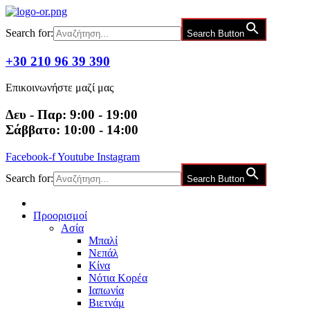
Μετάβαση
στο
Search for:
Search Button
περιεχόμενο
+30 210 96 39 390
Επικοινωνήστε μαζί μας
Δευ - Παρ: 9:00 - 19:00
Σάββατο: 10:00 - 14:00
Facebook-f
Youtube
Instagram
Search for:
Search Button
Προορισμοί
Ασία
Μπαλί
Νεπάλ
Κίνα
Νότια Κορέα
Ιαπωνία
Βιετνάμ