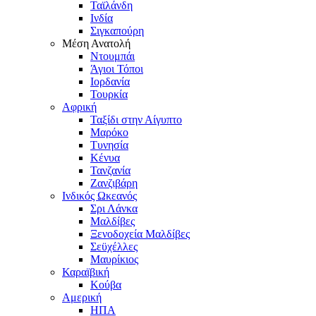
Ταϊλάνδη
Ινδία
Σιγκαπούρη
Μέση Ανατολή
Ντουμπάι
Άγιοι Τόποι
Ιορδανία
Τουρκία
Αφρική
Ταξίδι στην Αίγυπτο
Μαρόκο
Τυνησία
Κένυα
Τανζανία
Ζανζιβάρη
Ινδικός Ωκεανός
Σρι Λάνκα
Μαλδίβες
Ξενοδοχεία Μαλδίβες
Σεϋχέλλες
Μαυρίκιος
Καραϊβική
Κούβα
Αμερική
ΗΠΑ