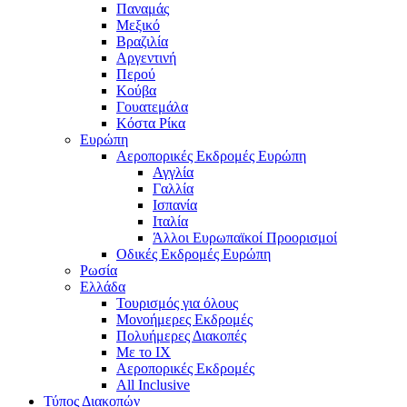
Παναμάς
Μεξικό
Βραζιλία
Αργεντινή
Περού
Κούβα
Γουατεμάλα
Κόστα Ρίκα
Ευρώπη
Αεροπορικές Εκδρομές Ευρώπη
Αγγλία
Γαλλία
Ισπανία
Ιταλία
Άλλοι Ευρωπαϊκοί Προορισμοί
Οδικές Εκδρομές Ευρώπη
Ρωσία
Ελλάδα
Τουρισμός για όλους
Mονοήμερες Εκδρομές
Πολυήμερες Διακοπές
Με το ΙΧ
Αεροπορικές Εκδρομές
All Inclusive
Τύπος Διακοπών