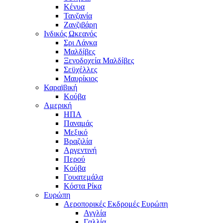
Κένυα
Τανζανία
Ζανζιβάρη
Ινδικός Ωκεανός
Σρι Λάνκα
Μαλδίβες
Ξενοδοχεία Μαλδίβες
Σεϋχέλλες
Μαυρίκιος
Καραϊβική
Κούβα
Αμερική
ΗΠΑ
Παναμάς
Μεξικό
Βραζιλία
Αργεντινή
Περού
Κούβα
Γουατεμάλα
Κόστα Ρίκα
Ευρώπη
Αεροπορικές Εκδρομές Ευρώπη
Αγγλία
Γαλλία