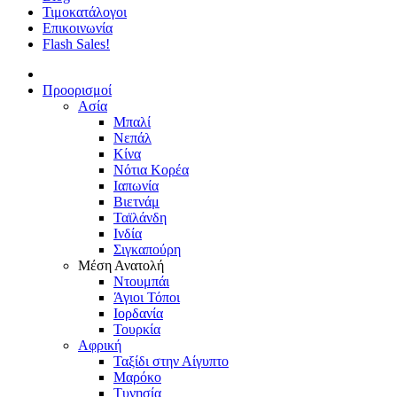
Τιμοκατάλογοι
Επικοινωνία
Flash Sales!
Προορισμοί
Ασία
Μπαλί
Νεπάλ
Κίνα
Νότια Κορέα
Ιαπωνία
Βιετνάμ
Ταϊλάνδη
Ινδία
Σιγκαπούρη
Μέση Ανατολή
Ντουμπάι
Άγιοι Τόποι
Ιορδανία
Τουρκία
Αφρική
Ταξίδι στην Αίγυπτο
Μαρόκο
Τυνησία