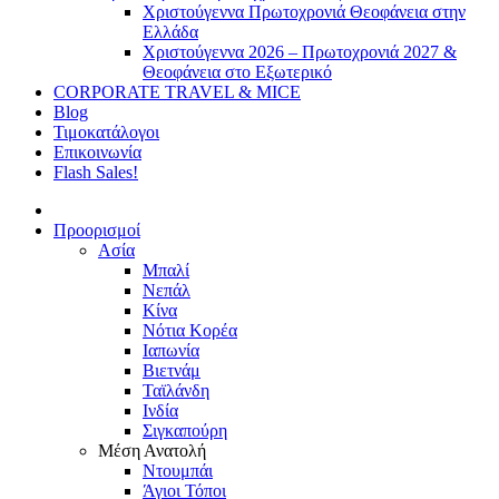
Χριστούγεννα Πρωτοχρονιά Θεοφάνεια στην
Ελλάδα
Χριστούγεννα 2026 – Πρωτοχρονιά 2027 &
Θεοφάνεια στο Εξωτερικό
CORPORATE TRAVEL & MICE
Blog
Τιμοκατάλογοι
Επικοινωνία
Flash Sales!
Προορισμοί
Ασία
Μπαλί
Νεπάλ
Κίνα
Νότια Κορέα
Ιαπωνία
Βιετνάμ
Ταϊλάνδη
Ινδία
Σιγκαπούρη
Μέση Ανατολή
Ντουμπάι
Άγιοι Τόποι