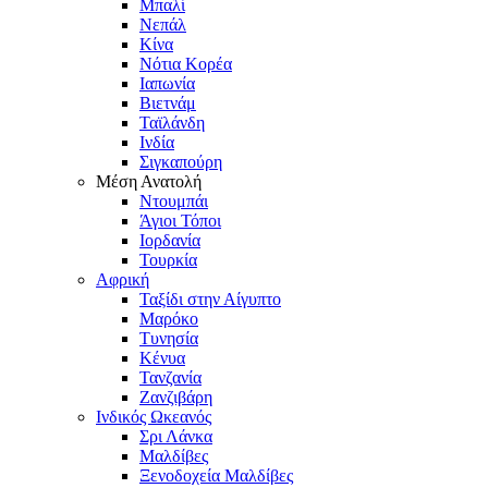
Μπαλί
Νεπάλ
Κίνα
Νότια Κορέα
Ιαπωνία
Βιετνάμ
Ταϊλάνδη
Ινδία
Σιγκαπούρη
Μέση Ανατολή
Ντουμπάι
Άγιοι Τόποι
Ιορδανία
Τουρκία
Αφρική
Ταξίδι στην Αίγυπτο
Μαρόκο
Τυνησία
Κένυα
Τανζανία
Ζανζιβάρη
Ινδικός Ωκεανός
Σρι Λάνκα
Μαλδίβες
Ξενοδοχεία Μαλδίβες