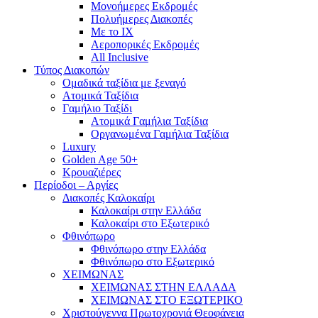
Mονοήμερες Εκδρομές
Πολυήμερες Διακοπές
Με το ΙΧ
Αεροπορικές Εκδρομές
All Inclusive
Τύπος Διακοπών
Ομαδικά ταξίδια με ξεναγό
Ατομικά Ταξίδια
Γαμήλιο Ταξίδι
Ατομικά Γαμήλια Ταξίδια
Οργανωμένα Γαμήλια Ταξίδια
Luxury
Golden Age 50+
Κρουαζιέρες
Περίοδοι – Αργίες
Διακοπές Καλοκαίρι
Καλοκαίρι στην Ελλάδα
Καλοκαίρι στο Εξωτερικό
Φθινόπωρο
Φθινόπωρο στην Ελλάδα
Φθινόπωρο στο Εξωτερικό
ΧΕΙΜΩΝΑΣ
ΧΕΙΜΩΝΑΣ ΣΤΗΝ ΕΛΛΑΔΑ
ΧΕΙΜΩΝΑΣ ΣΤΟ ΕΞΩΤΕΡΙΚΟ
Χριστούγεννα Πρωτοχρονιά Θεοφάνεια