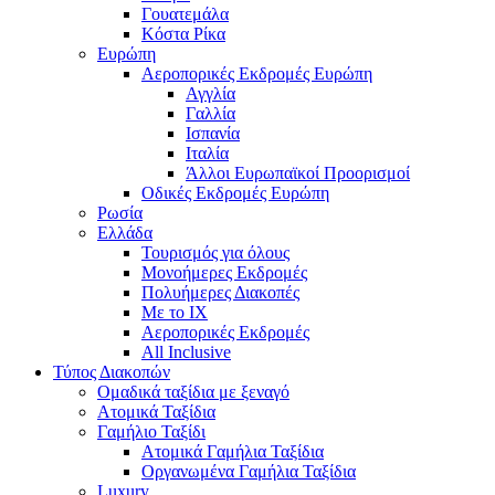
Γουατεμάλα
Κόστα Ρίκα
Ευρώπη
Αεροπορικές Εκδρομές Ευρώπη
Αγγλία
Γαλλία
Ισπανία
Ιταλία
Άλλοι Ευρωπαϊκοί Προορισμοί
Οδικές Εκδρομές Ευρώπη
Ρωσία
Ελλάδα
Τουρισμός για όλους
Mονοήμερες Εκδρομές
Πολυήμερες Διακοπές
Με το ΙΧ
Αεροπορικές Εκδρομές
All Inclusive
Τύπος Διακοπών
Ομαδικά ταξίδια με ξεναγό
Ατομικά Ταξίδια
Γαμήλιο Ταξίδι
Ατομικά Γαμήλια Ταξίδια
Οργανωμένα Γαμήλια Ταξίδια
Luxury