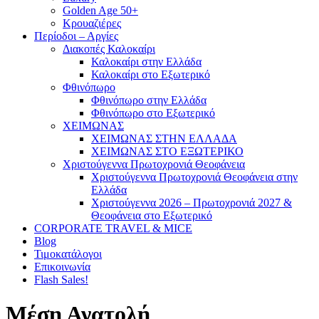
Golden Age 50+
Κρουαζιέρες
Περίοδοι – Αργίες
Διακοπές Καλοκαίρι
Καλοκαίρι στην Ελλάδα
Καλοκαίρι στο Εξωτερικό
Φθινόπωρο
Φθινόπωρο στην Ελλάδα
Φθινόπωρο στο Εξωτερικό
ΧΕΙΜΩΝΑΣ
ΧΕΙΜΩΝΑΣ ΣΤΗΝ ΕΛΛΑΔΑ
ΧΕΙΜΩΝΑΣ ΣΤΟ ΕΞΩΤΕΡΙΚΟ
Χριστούγεννα Πρωτοχρονιά Θεοφάνεια
Χριστούγεννα Πρωτοχρονιά Θεοφάνεια στην
Ελλάδα
Χριστούγεννα 2026 – Πρωτοχρονιά 2027 &
Θεοφάνεια στο Εξωτερικό
CORPORATE TRAVEL & MICE
Blog
Τιμοκατάλογοι
Επικοινωνία
Flash Sales!
Μέση Ανατολή