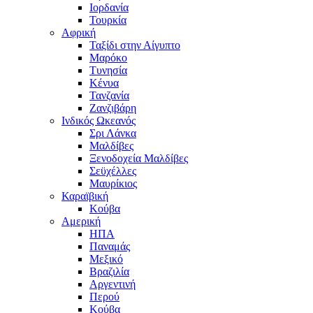
Ιορδανία
Τουρκία
Αφρική
Ταξίδι στην Αίγυπτο
Μαρόκο
Τυνησία
Κένυα
Τανζανία
Ζανζιβάρη
Ινδικός Ωκεανός
Σρι Λάνκα
Μαλδίβες
Ξενοδοχεία Μαλδίβες
Σεϋχέλλες
Μαυρίκιος
Καραϊβική
Κούβα
Αμερική
ΗΠΑ
Παναμάς
Μεξικό
Βραζιλία
Αργεντινή
Περού
Κούβα