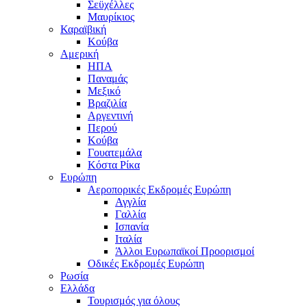
Σεϋχέλλες
Μαυρίκιος
Καραϊβική
Κούβα
Αμερική
ΗΠΑ
Παναμάς
Μεξικό
Βραζιλία
Αργεντινή
Περού
Κούβα
Γουατεμάλα
Κόστα Ρίκα
Ευρώπη
Αεροπορικές Εκδρομές Ευρώπη
Αγγλία
Γαλλία
Ισπανία
Ιταλία
Άλλοι Ευρωπαϊκοί Προορισμοί
Οδικές Εκδρομές Ευρώπη
Ρωσία
Ελλάδα
Τουρισμός για όλους