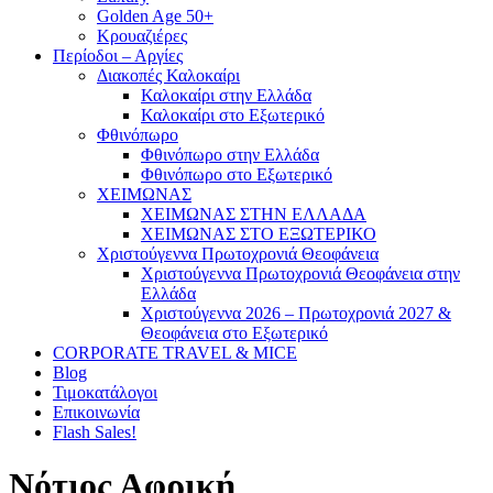
Golden Age 50+
Κρουαζιέρες
Περίοδοι – Αργίες
Διακοπές Καλοκαίρι
Καλοκαίρι στην Ελλάδα
Καλοκαίρι στο Εξωτερικό
Φθινόπωρο
Φθινόπωρο στην Ελλάδα
Φθινόπωρο στο Εξωτερικό
ΧΕΙΜΩΝΑΣ
ΧΕΙΜΩΝΑΣ ΣΤΗΝ ΕΛΛΑΔΑ
ΧΕΙΜΩΝΑΣ ΣΤΟ ΕΞΩΤΕΡΙΚΟ
Χριστούγεννα Πρωτοχρονιά Θεοφάνεια
Χριστούγεννα Πρωτοχρονιά Θεοφάνεια στην
Ελλάδα
Χριστούγεννα 2026 – Πρωτοχρονιά 2027 &
Θεοφάνεια στο Εξωτερικό
CORPORATE TRAVEL & MICE
Blog
Τιμοκατάλογοι
Επικοινωνία
Flash Sales!
Νότιος Αφρική