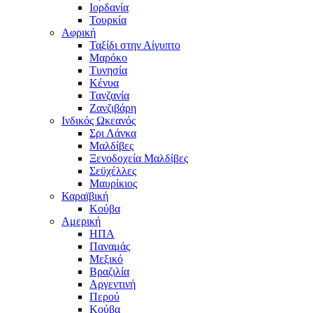
Ιορδανία
Τουρκία
Αφρική
Ταξίδι στην Αίγυπτο
Μαρόκο
Τυνησία
Κένυα
Τανζανία
Ζανζιβάρη
Ινδικός Ωκεανός
Σρι Λάνκα
Μαλδίβες
Ξενοδοχεία Μαλδίβες
Σεϋχέλλες
Μαυρίκιος
Καραϊβική
Κούβα
Αμερική
ΗΠΑ
Παναμάς
Μεξικό
Βραζιλία
Αργεντινή
Περού
Κούβα