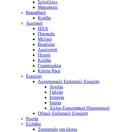
Σεϋχέλλες
Μαυρίκιος
Καραϊβική
Κούβα
Αμερική
ΗΠΑ
Παναμάς
Μεξικό
Βραζιλία
Αργεντινή
Περού
Κούβα
Γουατεμάλα
Κόστα Ρίκα
Ευρώπη
Αεροπορικές Εκδρομές Ευρώπη
Αγγλία
Γαλλία
Ισπανία
Ιταλία
Άλλοι Ευρωπαϊκοί Προορισμοί
Οδικές Εκδρομές Ευρώπη
Ρωσία
Ελλάδα
Τουρισμός για όλους