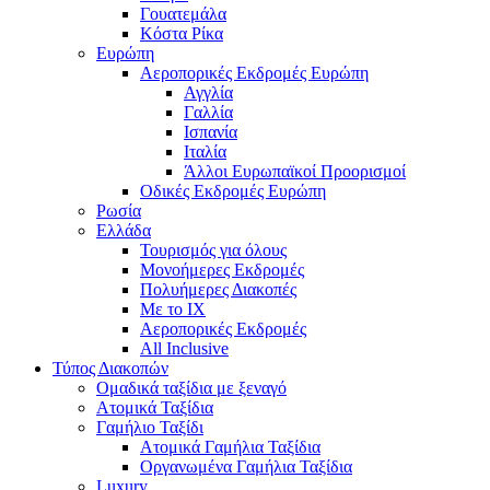
Γουατεμάλα
Κόστα Ρίκα
Ευρώπη
Αεροπορικές Εκδρομές Ευρώπη
Αγγλία
Γαλλία
Ισπανία
Ιταλία
Άλλοι Ευρωπαϊκοί Προορισμοί
Οδικές Εκδρομές Ευρώπη
Ρωσία
Ελλάδα
Τουρισμός για όλους
Mονοήμερες Εκδρομές
Πολυήμερες Διακοπές
Με το ΙΧ
Αεροπορικές Εκδρομές
All Inclusive
Τύπος Διακοπών
Ομαδικά ταξίδια με ξεναγό
Ατομικά Ταξίδια
Γαμήλιο Ταξίδι
Ατομικά Γαμήλια Ταξίδια
Οργανωμένα Γαμήλια Ταξίδια
Luxury