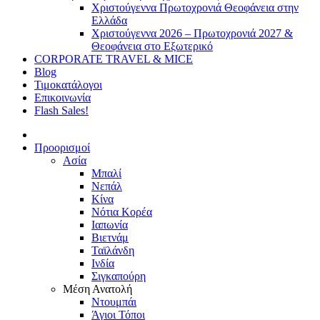
Χριστούγεννα Πρωτοχρονιά Θεοφάνεια στην
Ελλάδα
Χριστούγεννα 2026 – Πρωτοχρονιά 2027 &
Θεοφάνεια στο Εξωτερικό
CORPORATE TRAVEL & MICE
Blog
Τιμοκατάλογοι
Επικοινωνία
Flash Sales!
Προορισμοί
Ασία
Μπαλί
Νεπάλ
Κίνα
Νότια Κορέα
Ιαπωνία
Βιετνάμ
Ταϊλάνδη
Ινδία
Σιγκαπούρη
Μέση Ανατολή
Ντουμπάι
Άγιοι Τόποι