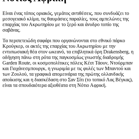
Είναι ένας τόπος οριακός, γεμάτος αντιθέσεις, που συνδυάζει το
μεσογειακό κλίμα, τις θαυμάσιες παραλίες, τους αμπελώνες της
επαρχίας του Ακρωτηρίου με το ξερό και άνυδρο τοπίο της
σαβάνας.
Τα περιπετειώδη σαφάρι που οργανώνονται στο εθνικό πάρκο
Κρούγκερ, οι ακτές της επαρχίας του Ακρωτηρίου με την
εντυπωσιακή θέα στον ωκεανό, τα επιβλητικά όρη Drakensberg, η
οδήγηση πάνω στη ρότα της παγκοσμίως γνωστής διαδρομής
Garden Route, οι κοσμοπολίτικες πόλεις Κέιπ Τάουν, Ντούρμπαν
και Γιοχάνεσμπουργκ, η γνωριμία με τις φυλές των Μπαντού και
των Ζουλού, τα γραφικά απομεινάρια της πρώτης ολλανδικής
αποίκισης και η διασκέδαση στο Σαν Σίτι (το τοπικό Λας Βέγκας),
είναι τα σπουδαιότερα αξιοθέατα στη Νότιο Αφρική.