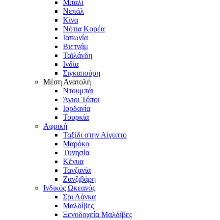
Μπαλί
Νεπάλ
Κίνα
Νότια Κορέα
Ιαπωνία
Βιετνάμ
Ταϊλάνδη
Ινδία
Σιγκαπούρη
Μέση Ανατολή
Ντουμπάι
Άγιοι Τόποι
Ιορδανία
Τουρκία
Αφρική
Ταξίδι στην Αίγυπτο
Μαρόκο
Τυνησία
Κένυα
Τανζανία
Ζανζιβάρη
Ινδικός Ωκεανός
Σρι Λάνκα
Μαλδίβες
Ξενοδοχεία Μαλδίβες