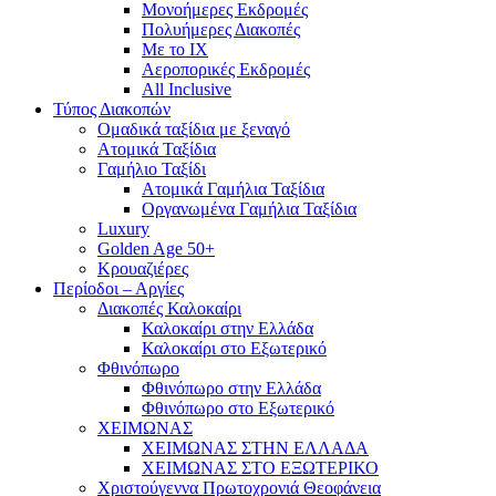
Mονοήμερες Εκδρομές
Πολυήμερες Διακοπές
Με το ΙΧ
Αεροπορικές Εκδρομές
All Inclusive
Τύπος Διακοπών
Ομαδικά ταξίδια με ξεναγό
Ατομικά Ταξίδια
Γαμήλιο Ταξίδι
Ατομικά Γαμήλια Ταξίδια
Οργανωμένα Γαμήλια Ταξίδια
Luxury
Golden Age 50+
Κρουαζιέρες
Περίοδοι – Αργίες
Διακοπές Καλοκαίρι
Καλοκαίρι στην Ελλάδα
Καλοκαίρι στο Εξωτερικό
Φθινόπωρο
Φθινόπωρο στην Ελλάδα
Φθινόπωρο στο Εξωτερικό
ΧΕΙΜΩΝΑΣ
ΧΕΙΜΩΝΑΣ ΣΤΗΝ ΕΛΛΑΔΑ
ΧΕΙΜΩΝΑΣ ΣΤΟ ΕΞΩΤΕΡΙΚΟ
Χριστούγεννα Πρωτοχρονιά Θεοφάνεια