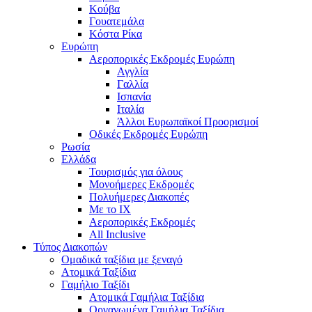
Κούβα
Γουατεμάλα
Κόστα Ρίκα
Ευρώπη
Αεροπορικές Εκδρομές Ευρώπη
Αγγλία
Γαλλία
Ισπανία
Ιταλία
Άλλοι Ευρωπαϊκοί Προορισμοί
Οδικές Εκδρομές Ευρώπη
Ρωσία
Ελλάδα
Τουρισμός για όλους
Mονοήμερες Εκδρομές
Πολυήμερες Διακοπές
Με το ΙΧ
Αεροπορικές Εκδρομές
All Inclusive
Τύπος Διακοπών
Ομαδικά ταξίδια με ξεναγό
Ατομικά Ταξίδια
Γαμήλιο Ταξίδι
Ατομικά Γαμήλια Ταξίδια
Οργανωμένα Γαμήλια Ταξίδια