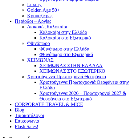
Luxury
Golden Age 50+
Κρουαζιέρες
Περίοδοι – Αργίες
Διακοπές Καλοκαίρι
Καλοκαίρι στην Ελλάδα
Καλοκαίρι στο Εξωτερικό
Φθινόπωρο
Φθινόπωρο στην Ελλάδα
Φθινόπωρο στο Εξωτερικό
ΧΕΙΜΩΝΑΣ
ΧΕΙΜΩΝΑΣ ΣΤΗΝ ΕΛΛΑΔΑ
ΧΕΙΜΩΝΑΣ ΣΤΟ ΕΞΩΤΕΡΙΚΟ
Χριστούγεννα Πρωτοχρονιά Θεοφάνεια
Χριστούγεννα Πρωτοχρονιά Θεοφάνεια στην
Ελλάδα
Χριστούγεννα 2026 – Πρωτοχρονιά 2027 &
Θεοφάνεια στο Εξωτερικό
CORPORATE TRAVEL & MICE
Blog
Τιμοκατάλογοι
Επικοινωνία
Flash Sales!