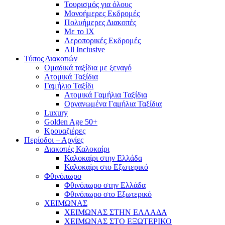
Τουρισμός για όλους
Mονοήμερες Εκδρομές
Πολυήμερες Διακοπές
Με το ΙΧ
Αεροπορικές Εκδρομές
All Inclusive
Τύπος Διακοπών
Ομαδικά ταξίδια με ξεναγό
Ατομικά Ταξίδια
Γαμήλιο Ταξίδι
Ατομικά Γαμήλια Ταξίδια
Οργανωμένα Γαμήλια Ταξίδια
Luxury
Golden Age 50+
Κρουαζιέρες
Περίοδοι – Αργίες
Διακοπές Καλοκαίρι
Καλοκαίρι στην Ελλάδα
Καλοκαίρι στο Εξωτερικό
Φθινόπωρο
Φθινόπωρο στην Ελλάδα
Φθινόπωρο στο Εξωτερικό
ΧΕΙΜΩΝΑΣ
ΧΕΙΜΩΝΑΣ ΣΤΗΝ ΕΛΛΑΔΑ
ΧΕΙΜΩΝΑΣ ΣΤΟ ΕΞΩΤΕΡΙΚΟ