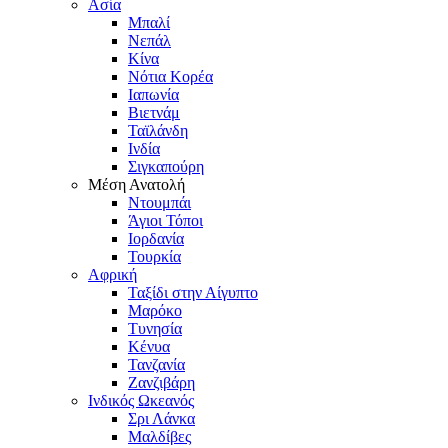
Ασία
Μπαλί
Νεπάλ
Κίνα
Νότια Κορέα
Ιαπωνία
Βιετνάμ
Ταϊλάνδη
Ινδία
Σιγκαπούρη
Μέση Ανατολή
Ντουμπάι
Άγιοι Τόποι
Ιορδανία
Τουρκία
Αφρική
Ταξίδι στην Αίγυπτο
Μαρόκο
Τυνησία
Κένυα
Τανζανία
Ζανζιβάρη
Ινδικός Ωκεανός
Σρι Λάνκα
Μαλδίβες