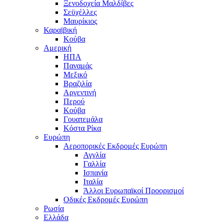
Ξενοδοχεία Μαλδίβες
Σεϋχέλλες
Μαυρίκιος
Καραϊβική
Κούβα
Αμερική
ΗΠΑ
Παναμάς
Μεξικό
Βραζιλία
Αργεντινή
Περού
Κούβα
Γουατεμάλα
Κόστα Ρίκα
Ευρώπη
Αεροπορικές Εκδρομές Ευρώπη
Αγγλία
Γαλλία
Ισπανία
Ιταλία
Άλλοι Ευρωπαϊκοί Προορισμοί
Οδικές Εκδρομές Ευρώπη
Ρωσία
Ελλάδα