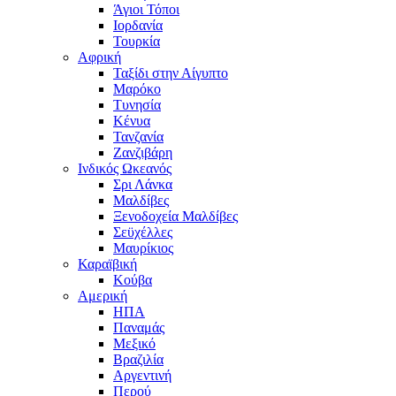
Άγιοι Τόποι
Ιορδανία
Τουρκία
Αφρική
Ταξίδι στην Αίγυπτο
Μαρόκο
Τυνησία
Κένυα
Τανζανία
Ζανζιβάρη
Ινδικός Ωκεανός
Σρι Λάνκα
Μαλδίβες
Ξενοδοχεία Μαλδίβες
Σεϋχέλλες
Μαυρίκιος
Καραϊβική
Κούβα
Αμερική
ΗΠΑ
Παναμάς
Μεξικό
Βραζιλία
Αργεντινή
Περού