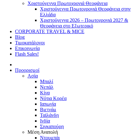
Χριστούγεννα Πρωτοχρονιά Θεοφάνεια
Χριστούγεννα Πρωτοχρονιά Θεοφάνεια στην
Ελλάδα
Χριστούγεννα 2026 – Πρωτοχρονιά 2027 &
Θεοφάνεια στο Εξωτερικό
CORPORATE TRAVEL & MICE
Blog
Τιμοκατάλογοι
Επικοινωνία
Flash Sales!
Προορισμοί
Ασία
Μπαλί
Νεπάλ
Κίνα
Νότια Κορέα
Ιαπωνία
Βιετνάμ
Ταϊλάνδη
Ινδία
Σιγκαπούρη
Μέση Ανατολή
Ντουμπάι