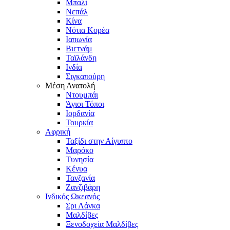
Μπαλί
Νεπάλ
Κίνα
Νότια Κορέα
Ιαπωνία
Βιετνάμ
Ταϊλάνδη
Ινδία
Σιγκαπούρη
Μέση Ανατολή
Ντουμπάι
Άγιοι Τόποι
Ιορδανία
Τουρκία
Αφρική
Ταξίδι στην Αίγυπτο
Μαρόκο
Τυνησία
Κένυα
Τανζανία
Ζανζιβάρη
Ινδικός Ωκεανός
Σρι Λάνκα
Μαλδίβες
Ξενοδοχεία Μαλδίβες