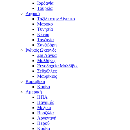
Ιορδανία
Τουρκία
Αφρική
Ταξίδι στην Αίγυπτο
Μαρόκο
Τυνησία
Κένυα
Τανζανία
Ζανζιβάρη
Ινδικός Ωκεανός
Σρι Λάνκα
Μαλδίβες
Ξενοδοχεία Μαλδίβες
Σεϋχέλλες
Μαυρίκιος
Καραϊβική
Κούβα
Αμερική
ΗΠΑ
Παναμάς
Μεξικό
Βραζιλία
Αργεντινή
Περού
Κούβα