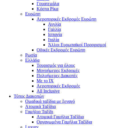
Γουατεμάλα
Κόστα Ρίκα
Ευρώπη
Αεροπορικές Εκδρομές Ευρώπη
Αγγλία
Γαλλία
Ισπανία
Ιταλία
Άλλοι Ευρωπαϊκοί Προορισμοί
Οδικές Εκδρομές Ευρώπη
Ρωσία
Ελλάδα
Τουρισμός για όλους
Mονοήμερες Εκδρομές
Πολυήμερες Διακοπές
Με το ΙΧ
Αεροπορικές Εκδρομές
All Inclusive
Τύπος Διακοπών
Ομαδικά ταξίδια με ξεναγό
Ατομικά Ταξίδια
Γαμήλιο Ταξίδι
Ατομικά Γαμήλια Ταξίδια
Οργανωμένα Γαμήλια Ταξίδια
Luxury