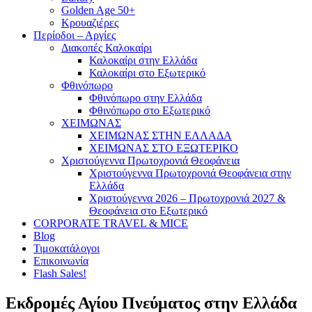
Golden Age 50+
Κρουαζιέρες
Περίοδοι – Αργίες
Διακοπές Καλοκαίρι
Καλοκαίρι στην Ελλάδα
Καλοκαίρι στο Εξωτερικό
Φθινόπωρο
Φθινόπωρο στην Ελλάδα
Φθινόπωρο στο Εξωτερικό
ΧΕΙΜΩΝΑΣ
ΧΕΙΜΩΝΑΣ ΣΤΗΝ ΕΛΛΑΔΑ
ΧΕΙΜΩΝΑΣ ΣΤΟ ΕΞΩΤΕΡΙΚΟ
Χριστούγεννα Πρωτοχρονιά Θεοφάνεια
Χριστούγεννα Πρωτοχρονιά Θεοφάνεια στην
Ελλάδα
Χριστούγεννα 2026 – Πρωτοχρονιά 2027 &
Θεοφάνεια στο Εξωτερικό
CORPORATE TRAVEL & MICE
Blog
Τιμοκατάλογοι
Επικοινωνία
Flash Sales!
Εκδρομές Αγίου Πνεύματος στην Ελλάδα