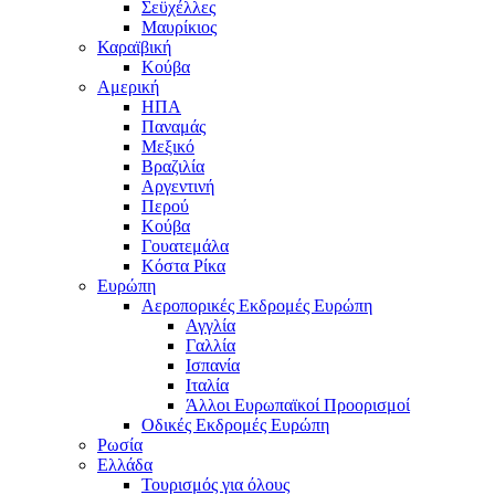
Σεϋχέλλες
Μαυρίκιος
Καραϊβική
Κούβα
Αμερική
ΗΠΑ
Παναμάς
Μεξικό
Βραζιλία
Αργεντινή
Περού
Κούβα
Γουατεμάλα
Κόστα Ρίκα
Ευρώπη
Αεροπορικές Εκδρομές Ευρώπη
Αγγλία
Γαλλία
Ισπανία
Ιταλία
Άλλοι Ευρωπαϊκοί Προορισμοί
Οδικές Εκδρομές Ευρώπη
Ρωσία
Ελλάδα
Τουρισμός για όλους