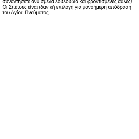
συναντήσετε ανθισμένα λουλούδια και φροντισμένες αυλές!
Οι Σπέτσες είναι ιδανική επιλογή για μονοήμερη απόδραση
του Αγίου Πνεύματος.