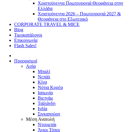
Χριστούγεννα Πρωτοχρονιά Θεοφάνεια στην
Ελλάδα
Χριστούγεννα 2026 – Πρωτοχρονιά 2027 &
Θεοφάνεια στο Εξωτερικό
CORPORATE TRAVEL & MICE
Blog
Τιμοκατάλογοι
Επικοινωνία
Flash Sales!
Προορισμοί
Ασία
Μπαλί
Νεπάλ
Κίνα
Νότια Κορέα
Ιαπωνία
Βιετνάμ
Ταϊλάνδη
Ινδία
Σιγκαπούρη
Μέση Ανατολή
Ντουμπάι
Άγιοι Τόποι