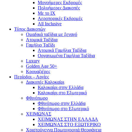
Mονοήμερες Εκδρομές
Πολυήμερες Διακοπές
Με το ΙΧ
Αεροπορικές Εκδρομές
All Inclusive
Τύπος Διακοπών
Ομαδικά ταξίδια με ξεναγό
Ατομικά Ταξίδια
Γαμήλιο Ταξίδι
Ατομικά Γαμήλια Ταξίδια
Οργανωμένα Γαμήλια Ταξίδια
Luxury
Golden Age 50+
Κρουαζιέρες
Περίοδοι – Αργίες
Διακοπές Καλοκαίρι
Καλοκαίρι στην Ελλάδα
Καλοκαίρι στο Εξωτερικό
Φθινόπωρο
Φθινόπωρο στην Ελλάδα
Φθινόπωρο στο Εξωτερικό
ΧΕΙΜΩΝΑΣ
ΧΕΙΜΩΝΑΣ ΣΤΗΝ ΕΛΛΑΔΑ
ΧΕΙΜΩΝΑΣ ΣΤΟ ΕΞΩΤΕΡΙΚΟ
Χριστούγεννα Πρωτοχρονιά Θεοφάνεια