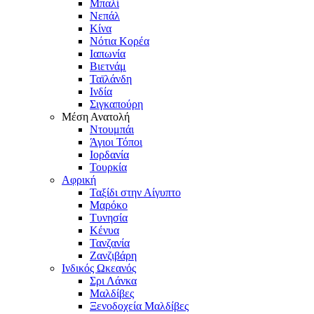
Μπαλί
Νεπάλ
Κίνα
Νότια Κορέα
Ιαπωνία
Βιετνάμ
Ταϊλάνδη
Ινδία
Σιγκαπούρη
Μέση Ανατολή
Ντουμπάι
Άγιοι Τόποι
Ιορδανία
Τουρκία
Αφρική
Ταξίδι στην Αίγυπτο
Μαρόκο
Τυνησία
Κένυα
Τανζανία
Ζανζιβάρη
Ινδικός Ωκεανός
Σρι Λάνκα
Μαλδίβες
Ξενοδοχεία Μαλδίβες