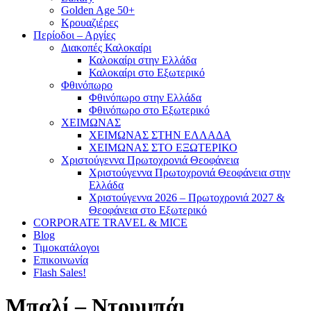
Golden Age 50+
Κρουαζιέρες
Περίοδοι – Αργίες
Διακοπές Καλοκαίρι
Καλοκαίρι στην Ελλάδα
Καλοκαίρι στο Εξωτερικό
Φθινόπωρο
Φθινόπωρο στην Ελλάδα
Φθινόπωρο στο Εξωτερικό
ΧΕΙΜΩΝΑΣ
ΧΕΙΜΩΝΑΣ ΣΤΗΝ ΕΛΛΑΔΑ
ΧΕΙΜΩΝΑΣ ΣΤΟ ΕΞΩΤΕΡΙΚΟ
Χριστούγεννα Πρωτοχρονιά Θεοφάνεια
Χριστούγεννα Πρωτοχρονιά Θεοφάνεια στην
Ελλάδα
Χριστούγεννα 2026 – Πρωτοχρονιά 2027 &
Θεοφάνεια στο Εξωτερικό
CORPORATE TRAVEL & MICE
Blog
Τιμοκατάλογοι
Επικοινωνία
Flash Sales!
Μπαλί – Ντουμπάι