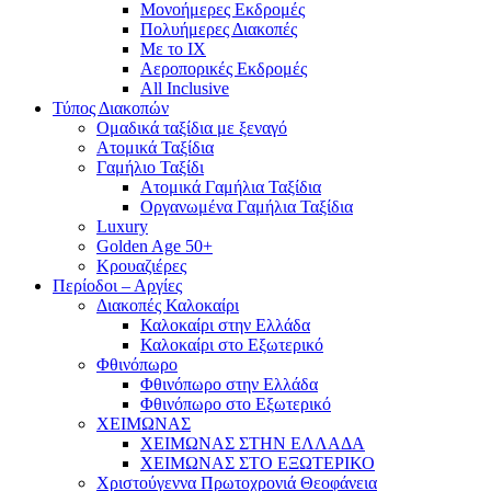
Mονοήμερες Εκδρομές
Πολυήμερες Διακοπές
Με το ΙΧ
Αεροπορικές Εκδρομές
All Inclusive
Τύπος Διακοπών
Ομαδικά ταξίδια με ξεναγό
Ατομικά Ταξίδια
Γαμήλιο Ταξίδι
Ατομικά Γαμήλια Ταξίδια
Οργανωμένα Γαμήλια Ταξίδια
Luxury
Golden Age 50+
Κρουαζιέρες
Περίοδοι – Αργίες
Διακοπές Καλοκαίρι
Καλοκαίρι στην Ελλάδα
Καλοκαίρι στο Εξωτερικό
Φθινόπωρο
Φθινόπωρο στην Ελλάδα
Φθινόπωρο στο Εξωτερικό
ΧΕΙΜΩΝΑΣ
ΧΕΙΜΩΝΑΣ ΣΤΗΝ ΕΛΛΑΔΑ
ΧΕΙΜΩΝΑΣ ΣΤΟ ΕΞΩΤΕΡΙΚΟ
Χριστούγεννα Πρωτοχρονιά Θεοφάνεια