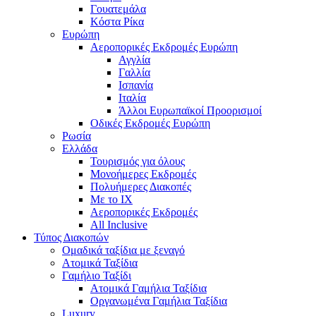
Γουατεμάλα
Κόστα Ρίκα
Ευρώπη
Αεροπορικές Εκδρομές Ευρώπη
Αγγλία
Γαλλία
Ισπανία
Ιταλία
Άλλοι Ευρωπαϊκοί Προορισμοί
Οδικές Εκδρομές Ευρώπη
Ρωσία
Ελλάδα
Τουρισμός για όλους
Mονοήμερες Εκδρομές
Πολυήμερες Διακοπές
Με το ΙΧ
Αεροπορικές Εκδρομές
All Inclusive
Τύπος Διακοπών
Ομαδικά ταξίδια με ξεναγό
Ατομικά Ταξίδια
Γαμήλιο Ταξίδι
Ατομικά Γαμήλια Ταξίδια
Οργανωμένα Γαμήλια Ταξίδια
Luxury