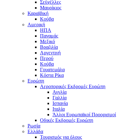
Σεϋχέλλες
Μαυρίκιος
Καραϊβική
Κούβα
Αμερική
ΗΠΑ
Παναμάς
Μεξικό
Βραζιλία
Αργεντινή
Περού
Κούβα
Γουατεμάλα
Κόστα Ρίκα
Ευρώπη
Αεροπορικές Εκδρομές Ευρώπη
Αγγλία
Γαλλία
Ισπανία
Ιταλία
Άλλοι Ευρωπαϊκοί Προορισμοί
Οδικές Εκδρομές Ευρώπη
Ρωσία
Ελλάδα
Τουρισμός για όλους