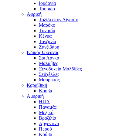
Ιορδανία
Τουρκία
Αφρική
Ταξίδι στην Αίγυπτο
Μαρόκο
Τυνησία
Κένυα
Τανζανία
Ζανζιβάρη
Ινδικός Ωκεανός
Σρι Λάνκα
Μαλδίβες
Ξενοδοχεία Μαλδίβες
Σεϋχέλλες
Μαυρίκιος
Καραϊβική
Κούβα
Αμερική
ΗΠΑ
Παναμάς
Μεξικό
Βραζιλία
Αργεντινή
Περού
Κούβα