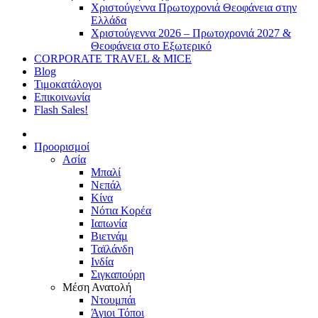
Χριστούγεννα Πρωτοχρονιά Θεοφάνεια στην
Ελλάδα
Χριστούγεννα 2026 – Πρωτοχρονιά 2027 &
Θεοφάνεια στο Εξωτερικό
CORPORATE TRAVEL & MICE
Blog
Τιμοκατάλογοι
Επικοινωνία
Flash Sales!
Προορισμοί
Ασία
Μπαλί
Νεπάλ
Κίνα
Νότια Κορέα
Ιαπωνία
Βιετνάμ
Ταϊλάνδη
Ινδία
Σιγκαπούρη
Μέση Ανατολή
Ντουμπάι
Άγιοι Τόποι