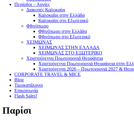
Περίοδοι – Αργίες
Διακοπές Καλοκαίρι
Καλοκαίρι στην Ελλάδα
Καλοκαίρι στο Εξωτερικό
Φθινόπωρο
Φθινόπωρο στην Ελλάδα
Φθινόπωρο στο Εξωτερικό
ΧΕΙΜΩΝΑΣ
ΧΕΙΜΩΝΑΣ ΣΤΗΝ ΕΛΛΑΔΑ
ΧΕΙΜΩΝΑΣ ΣΤΟ ΕΞΩΤΕΡΙΚΟ
Χριστούγεννα Πρωτοχρονιά Θεοφάνεια
Χριστούγεννα Πρωτοχρονιά Θεοφάνεια στην Ελ
Χριστούγεννα 2026 – Πρωτοχρονιά 2027 & Θεοφ
CORPORATE TRAVEL & MICE
Blog
Τιμοκατάλογοι
Επικοινωνία
Flash Sales!
Παρίσι