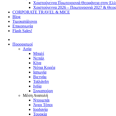
Χριστούγεννα Πρωτοχρονιά Θεοφάνεια στην Ελ
Χριστούγεννα 2026 – Πρωτοχρονιά 2027 & Θεοφ
CORPORATE TRAVEL & MICE
Blog
Τιμοκατάλογοι
Επικοινωνία
Flash Sales!
Προορισμοί
Ασία
Μπαλί
Νεπάλ
Κίνα
Νότια Κορέα
Ιαπωνία
Βιετνάμ
Ταϊλάνδη
Ινδία
Σιγκαπούρη
Μέση Ανατολή
Ντουμπάι
Άγιοι Τόποι
Ιορδανία
Τουρκία