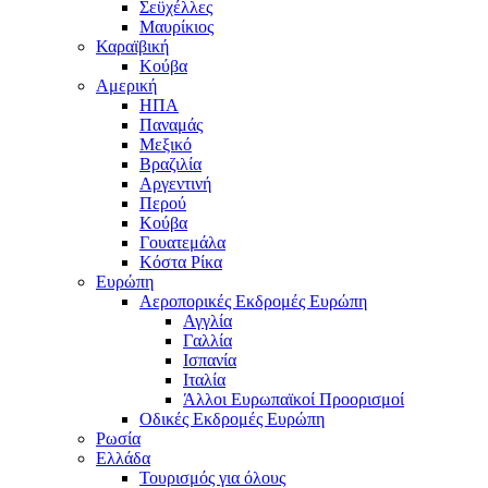
Σεϋχέλλες
Μαυρίκιος
Καραϊβική
Κούβα
Αμερική
ΗΠΑ
Παναμάς
Μεξικό
Βραζιλία
Αργεντινή
Περού
Κούβα
Γουατεμάλα
Κόστα Ρίκα
Ευρώπη
Αεροπορικές Εκδρομές Ευρώπη
Αγγλία
Γαλλία
Ισπανία
Ιταλία
Άλλοι Ευρωπαϊκοί Προορισμοί
Οδικές Εκδρομές Ευρώπη
Ρωσία
Ελλάδα
Τουρισμός για όλους