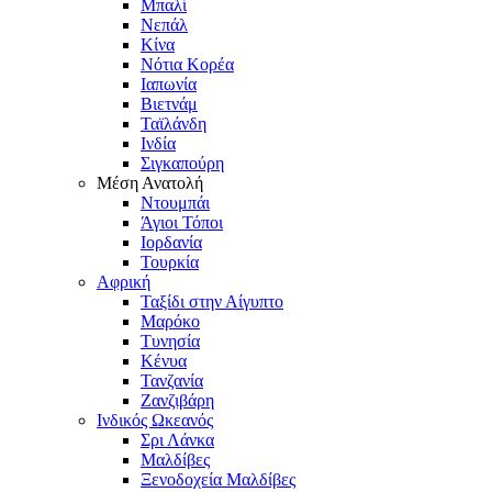
Μπαλί
Νεπάλ
Κίνα
Νότια Κορέα
Ιαπωνία
Βιετνάμ
Ταϊλάνδη
Ινδία
Σιγκαπούρη
Μέση Ανατολή
Ντουμπάι
Άγιοι Τόποι
Ιορδανία
Τουρκία
Αφρική
Ταξίδι στην Αίγυπτο
Μαρόκο
Τυνησία
Κένυα
Τανζανία
Ζανζιβάρη
Ινδικός Ωκεανός
Σρι Λάνκα
Μαλδίβες
Ξενοδοχεία Μαλδίβες