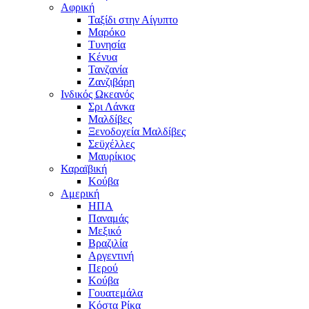
Αφρική
Ταξίδι στην Αίγυπτο
Μαρόκο
Τυνησία
Κένυα
Τανζανία
Ζανζιβάρη
Ινδικός Ωκεανός
Σρι Λάνκα
Μαλδίβες
Ξενοδοχεία Μαλδίβες
Σεϋχέλλες
Μαυρίκιος
Καραϊβική
Κούβα
Αμερική
ΗΠΑ
Παναμάς
Μεξικό
Βραζιλία
Αργεντινή
Περού
Κούβα
Γουατεμάλα
Κόστα Ρίκα