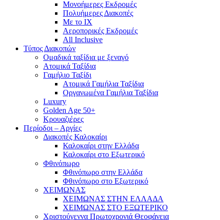
Mονοήμερες Εκδρομές
Πολυήμερες Διακοπές
Με το ΙΧ
Αεροπορικές Εκδρομές
All Inclusive
Τύπος Διακοπών
Ομαδικά ταξίδια με ξεναγό
Ατομικά Ταξίδια
Γαμήλιο Ταξίδι
Ατομικά Γαμήλια Ταξίδια
Οργανωμένα Γαμήλια Ταξίδια
Luxury
Golden Age 50+
Κρουαζιέρες
Περίοδοι – Αργίες
Διακοπές Καλοκαίρι
Καλοκαίρι στην Ελλάδα
Καλοκαίρι στο Εξωτερικό
Φθινόπωρο
Φθινόπωρο στην Ελλάδα
Φθινόπωρο στο Εξωτερικό
ΧΕΙΜΩΝΑΣ
ΧΕΙΜΩΝΑΣ ΣΤΗΝ ΕΛΛΑΔΑ
ΧΕΙΜΩΝΑΣ ΣΤΟ ΕΞΩΤΕΡΙΚΟ
Χριστούγεννα Πρωτοχρονιά Θεοφάνεια