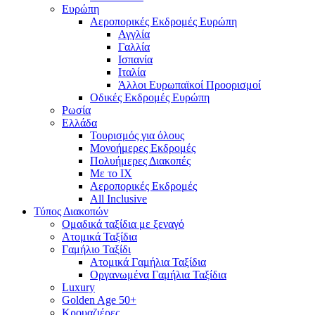
Ευρώπη
Αεροπορικές Εκδρομές Ευρώπη
Αγγλία
Γαλλία
Ισπανία
Ιταλία
Άλλοι Ευρωπαϊκοί Προορισμοί
Οδικές Εκδρομές Ευρώπη
Ρωσία
Ελλάδα
Τουρισμός για όλους
Mονοήμερες Εκδρομές
Πολυήμερες Διακοπές
Με το ΙΧ
Αεροπορικές Εκδρομές
All Inclusive
Τύπος Διακοπών
Ομαδικά ταξίδια με ξεναγό
Ατομικά Ταξίδια
Γαμήλιο Ταξίδι
Ατομικά Γαμήλια Ταξίδια
Οργανωμένα Γαμήλια Ταξίδια
Luxury
Golden Age 50+
Κρουαζιέρες