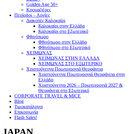
Golden Age 50+
Κρουαζιέρες
Περίοδοι – Αργίες
Διακοπές Καλοκαίρι
Καλοκαίρι στην Ελλάδα
Καλοκαίρι στο Εξωτερικό
Φθινόπωρο
Φθινόπωρο στην Ελλάδα
Φθινόπωρο στο Εξωτερικό
ΧΕΙΜΩΝΑΣ
ΧΕΙΜΩΝΑΣ ΣΤΗΝ ΕΛΛΑΔΑ
ΧΕΙΜΩΝΑΣ ΣΤΟ ΕΞΩΤΕΡΙΚΟ
Χριστούγεννα Πρωτοχρονιά Θεοφάνεια
Χριστούγεννα Πρωτοχρονιά Θεοφάνεια στην
Ελλάδα
Χριστούγεννα 2026 – Πρωτοχρονιά 2027 &
Θεοφάνεια στο Εξωτερικό
CORPORATE TRAVEL & MICE
Blog
Τιμοκατάλογοι
Επικοινωνία
Flash Sales!
JAPAN