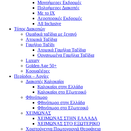
Mονοήμερες Εκδρομές
Πολυήμερες Διακοπές
Με το ΙΧ
Αεροπορικές Εκδρομές
All Inclusive
Τύπος Διακοπών
Ομαδικά ταξίδια με ξεναγό
Ατομικά Ταξίδια
Γαμήλιο Ταξίδι
Ατομικά Γαμήλια Ταξίδια
Οργανωμένα Γαμήλια Ταξίδια
Luxury
Golden Age 50+
Κρουαζιέρες
Περίοδοι – Αργίες
Διακοπές Καλοκαίρι
Καλοκαίρι στην Ελλάδα
Καλοκαίρι στο Εξωτερικό
Φθινόπωρο
Φθινόπωρο στην Ελλάδα
Φθινόπωρο στο Εξωτερικό
ΧΕΙΜΩΝΑΣ
ΧΕΙΜΩΝΑΣ ΣΤΗΝ ΕΛΛΑΔΑ
ΧΕΙΜΩΝΑΣ ΣΤΟ ΕΞΩΤΕΡΙΚΟ
Χριστούγεννα Πρωτοχρονιά Θεοφάνεια