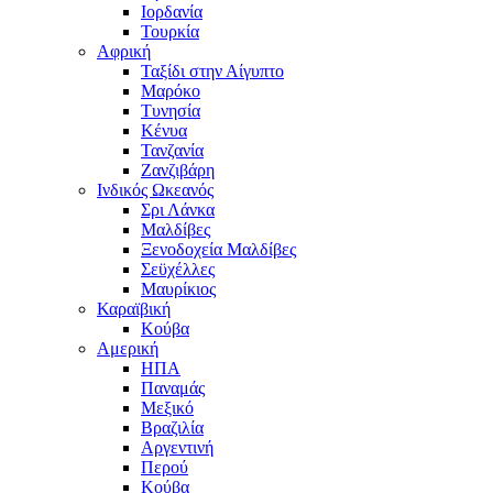
Ιορδανία
Τουρκία
Αφρική
Ταξίδι στην Αίγυπτο
Μαρόκο
Τυνησία
Κένυα
Τανζανία
Ζανζιβάρη
Ινδικός Ωκεανός
Σρι Λάνκα
Μαλδίβες
Ξενοδοχεία Μαλδίβες
Σεϋχέλλες
Μαυρίκιος
Καραϊβική
Κούβα
Αμερική
ΗΠΑ
Παναμάς
Μεξικό
Βραζιλία
Αργεντινή
Περού
Κούβα