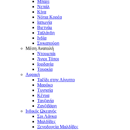
Μπαλί
Νεπάλ
Κίνα
Νότια Κορέα
Ιαπωνία
Βιετνάμ
Ταϊλάνδη
Ινδία
Σιγκαπούρη
Μέση Ανατολή
Ντουμπάι
Άγιοι Τόποι
Ιορδανία
Τουρκία
Αφρική
Ταξίδι στην Αίγυπτο
Μαρόκο
Τυνησία
Κένυα
Τανζανία
Ζανζιβάρη
Ινδικός Ωκεανός
Σρι Λάνκα
Μαλδίβες
Ξενοδοχεία Μαλδίβες