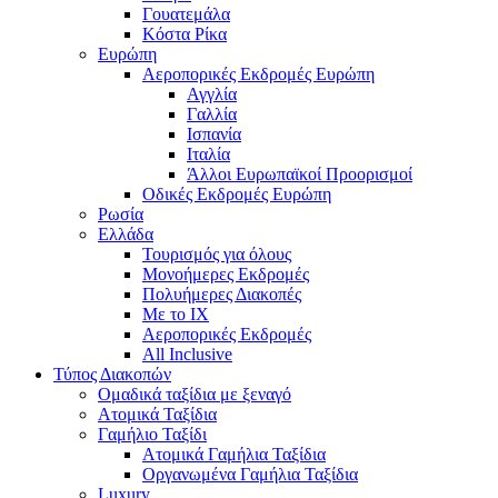
Γουατεμάλα
Κόστα Ρίκα
Ευρώπη
Αεροπορικές Εκδρομές Ευρώπη
Αγγλία
Γαλλία
Ισπανία
Ιταλία
Άλλοι Ευρωπαϊκοί Προορισμοί
Οδικές Εκδρομές Ευρώπη
Ρωσία
Ελλάδα
Τουρισμός για όλους
Mονοήμερες Εκδρομές
Πολυήμερες Διακοπές
Με το ΙΧ
Αεροπορικές Εκδρομές
All Inclusive
Τύπος Διακοπών
Ομαδικά ταξίδια με ξεναγό
Ατομικά Ταξίδια
Γαμήλιο Ταξίδι
Ατομικά Γαμήλια Ταξίδια
Οργανωμένα Γαμήλια Ταξίδια
Luxury