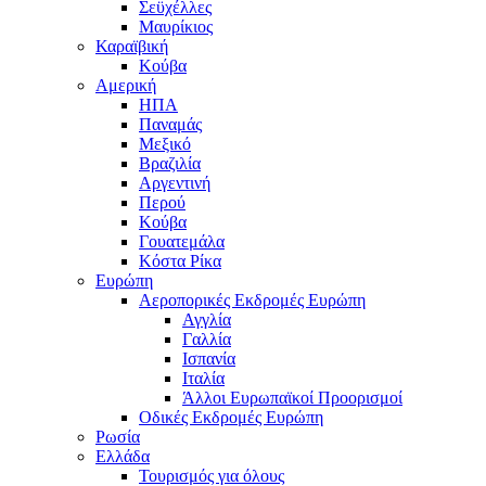
Σεϋχέλλες
Μαυρίκιος
Καραϊβική
Κούβα
Αμερική
ΗΠΑ
Παναμάς
Μεξικό
Βραζιλία
Αργεντινή
Περού
Κούβα
Γουατεμάλα
Κόστα Ρίκα
Ευρώπη
Αεροπορικές Εκδρομές Ευρώπη
Αγγλία
Γαλλία
Ισπανία
Ιταλία
Άλλοι Ευρωπαϊκοί Προορισμοί
Οδικές Εκδρομές Ευρώπη
Ρωσία
Ελλάδα
Τουρισμός για όλους