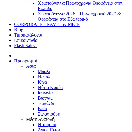
Χριστούγεννα Πρωτοχρονιά Θεοφάνεια στην
Ελλάδα
Χριστούγεννα 2026 – Πρωτοχρονιά 2027 &
Θεοφάνεια στο Εξωτερικό
CORPORATE TRAVEL & MICE
Blog
Τιμοκατάλογοι
Επικοινωνία
Flash Sales!
Προορισμοί
Ασία
Μπαλί
Νεπάλ
Κίνα
Νότια Κορέα
Ιαπωνία
Βιετνάμ
Ταϊλάνδη
Ινδία
Σιγκαπούρη
Μέση Ανατολή
Ντουμπάι
Άγιοι Τόποι