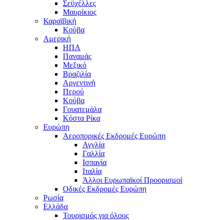
Σεϋχέλλες
Μαυρίκιος
Καραϊβική
Κούβα
Αμερική
ΗΠΑ
Παναμάς
Μεξικό
Βραζιλία
Αργεντινή
Περού
Κούβα
Γουατεμάλα
Κόστα Ρίκα
Ευρώπη
Αεροπορικές Εκδρομές Ευρώπη
Αγγλία
Γαλλία
Ισπανία
Ιταλία
Άλλοι Ευρωπαϊκοί Προορισμοί
Οδικές Εκδρομές Ευρώπη
Ρωσία
Ελλάδα
Τουρισμός για όλους