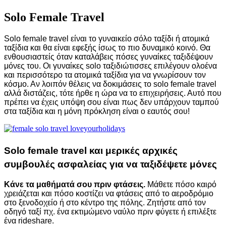
Solo Female Travel
Solo female travel είναι το γυναικείο σόλο ταξίδι ή ατομικά
ταξίδια και θα είναι εφεξής ίσως το πιο δυναμικό κοινό. Θα
ενθουσιαστείς όταν καταλάβεις πόσες γυναίκες ταξιδέψουν
μόνες του.
Οι
γυναίκες solo ταξιδιώτισσες
επιλέγουν ολοένα
και περισσότερο τα ατομικά ταξίδια για να γνωρίσουν τον
κόσμο. Αν λοιπόν θέλεις να δοκιμάσεις το solo female travel
αλλά διστάζεις, τότε ήρθε η ώρα να το επιχειρήσεις. Αυτό που
πρέπει να έχεις υπόψη σου είναι πως δεν υπάρχουν ταμπού
στα ταξίδια και η μόνη πρόκληση είναι ο εαυτός σου!
Solo female travel
και μερικές αρχικές
συμβουλές ασφαλείας για να ταξιδέψετε μόνες
Κάνε τα μαθήματά σου πριν φτάσεις.
Μάθετε πόσο καιρό
χρειάζεται και πόσο κοστίζει να φτάσεις από το αεροδρόμιο
στο ξενοδοχείο ή στο κέντρο της πόλης. Ζητήστε από τον
οδηγό ταξί πχ. ένα εκτιμώμενο ναύλο πριν φύγετε ή επιλέξτε
ένα rideshare.