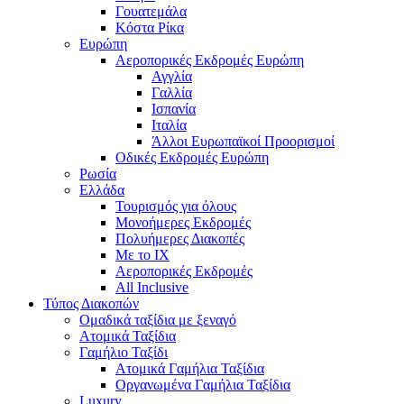
Γουατεμάλα
Κόστα Ρίκα
Ευρώπη
Αεροπορικές Εκδρομές Ευρώπη
Αγγλία
Γαλλία
Ισπανία
Ιταλία
Άλλοι Ευρωπαϊκοί Προορισμοί
Οδικές Εκδρομές Ευρώπη
Ρωσία
Ελλάδα
Τουρισμός για όλους
Mονοήμερες Εκδρομές
Πολυήμερες Διακοπές
Με το ΙΧ
Αεροπορικές Εκδρομές
All Inclusive
Τύπος Διακοπών
Ομαδικά ταξίδια με ξεναγό
Ατομικά Ταξίδια
Γαμήλιο Ταξίδι
Ατομικά Γαμήλια Ταξίδια
Οργανωμένα Γαμήλια Ταξίδια
Luxury