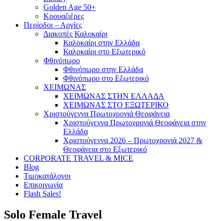
Golden Age 50+
Κρουαζιέρες
Περίοδοι – Αργίες
Διακοπές Καλοκαίρι
Καλοκαίρι στην Ελλάδα
Καλοκαίρι στο Εξωτερικό
Φθινόπωρο
Φθινόπωρο στην Ελλάδα
Φθινόπωρο στο Εξωτερικό
ΧΕΙΜΩΝΑΣ
ΧΕΙΜΩΝΑΣ ΣΤΗΝ ΕΛΛΑΔΑ
ΧΕΙΜΩΝΑΣ ΣΤΟ ΕΞΩΤΕΡΙΚΟ
Χριστούγεννα Πρωτοχρονιά Θεοφάνεια
Χριστούγεννα Πρωτοχρονιά Θεοφάνεια στην
Ελλάδα
Χριστούγεννα 2026 – Πρωτοχρονιά 2027 &
Θεοφάνεια στο Εξωτερικό
CORPORATE TRAVEL & MICE
Blog
Τιμοκατάλογοι
Επικοινωνία
Flash Sales!
Solo Female Travel