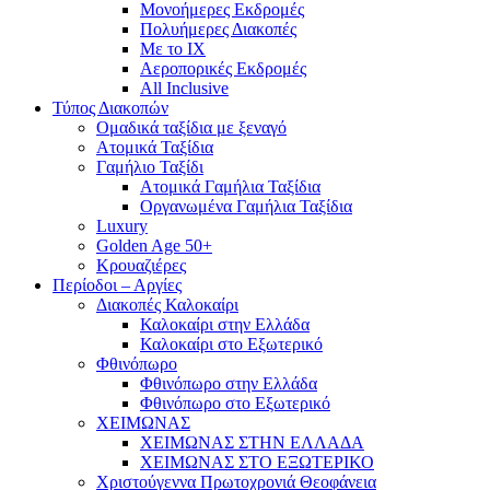
Mονοήμερες Εκδρομές
Πολυήμερες Διακοπές
Με το ΙΧ
Αεροπορικές Εκδρομές
All Inclusive
Τύπος Διακοπών
Ομαδικά ταξίδια με ξεναγό
Ατομικά Ταξίδια
Γαμήλιο Ταξίδι
Ατομικά Γαμήλια Ταξίδια
Οργανωμένα Γαμήλια Ταξίδια
Luxury
Golden Age 50+
Κρουαζιέρες
Περίοδοι – Αργίες
Διακοπές Καλοκαίρι
Καλοκαίρι στην Ελλάδα
Καλοκαίρι στο Εξωτερικό
Φθινόπωρο
Φθινόπωρο στην Ελλάδα
Φθινόπωρο στο Εξωτερικό
ΧΕΙΜΩΝΑΣ
ΧΕΙΜΩΝΑΣ ΣΤΗΝ ΕΛΛΑΔΑ
ΧΕΙΜΩΝΑΣ ΣΤΟ ΕΞΩΤΕΡΙΚΟ
Χριστούγεννα Πρωτοχρονιά Θεοφάνεια