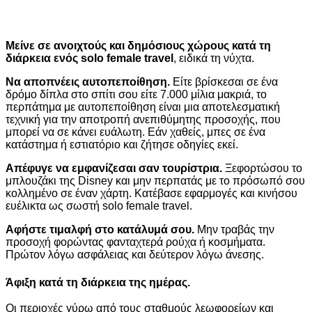
Μείνε σε ανοιχτούς και δημόσιους χώρους κατά τη
διάρκεια ενός
solo female travel
, ειδικά τη νύχτα.
Να αποπνέεις αυτοπεποίθηση.
Είτε βρίσκεσαι σε ένα
δρόμο δίπλα στο σπίτι σου είτε 7.000 μίλια μακριά, το
περπάτημα με αυτοπεποίθηση είναι μια αποτελεσματική
τεχνική για την αποτροπή ανεπιθύμητης προσοχής, που
μπορεί να σε κάνει ευάλωτη. Εάν χαθείς, μπες σε ένα
κατάστημα ή εστιατόριο και ζήτησε οδηγίες εκεί.
Απέφυγε να εμφανίζεσαι σαν τουρίστρια.
Ξεφορτώσου το
μπλουζάκι της Disney και μην περπατάς με το πρόσωπό σου
κολλημένο σε έναν χάρτη. Κατέβασε εφαρμογές και κινήσου
ευέλικτα ως σωστή
solo female travel.
Αφήστε τιμαλφή στο κατάλυμά σου.
Μην τραβάς την
προσοχή φορώντας φανταχτερά ρούχα ή κοσμήματα.
Πρώτον λόγω ασφάλειας και δεύτερον λόγω άνεσης.
Άφιξη κατά τη διάρκεια της ημέρας.
Οι περιοχές γύρω από τους σταθμούς λεωφορείων και