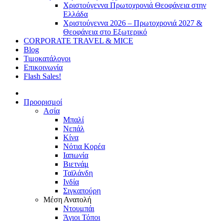
Χριστούγεννα Πρωτοχρονιά Θεοφάνεια στην
Ελλάδα
Χριστούγεννα 2026 – Πρωτοχρονιά 2027 &
Θεοφάνεια στο Εξωτερικό
CORPORATE TRAVEL & MICE
Blog
Τιμοκατάλογοι
Επικοινωνία
Flash Sales!
Προορισμοί
Ασία
Μπαλί
Νεπάλ
Κίνα
Νότια Κορέα
Ιαπωνία
Βιετνάμ
Ταϊλάνδη
Ινδία
Σιγκαπούρη
Μέση Ανατολή
Ντουμπάι
Άγιοι Τόποι