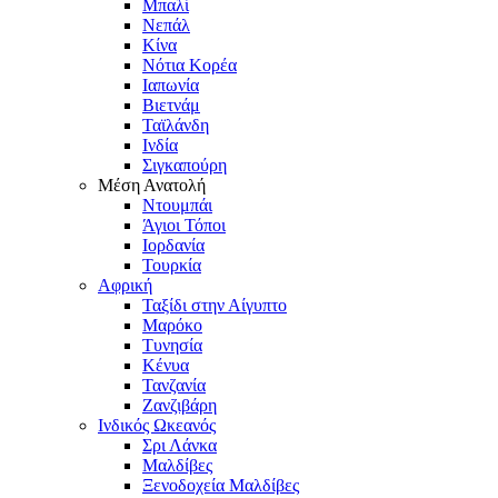
Μπαλί
Νεπάλ
Κίνα
Νότια Κορέα
Ιαπωνία
Βιετνάμ
Ταϊλάνδη
Ινδία
Σιγκαπούρη
Μέση Ανατολή
Ντουμπάι
Άγιοι Τόποι
Ιορδανία
Τουρκία
Αφρική
Ταξίδι στην Αίγυπτο
Μαρόκο
Τυνησία
Κένυα
Τανζανία
Ζανζιβάρη
Ινδικός Ωκεανός
Σρι Λάνκα
Μαλδίβες
Ξενοδοχεία Μαλδίβες