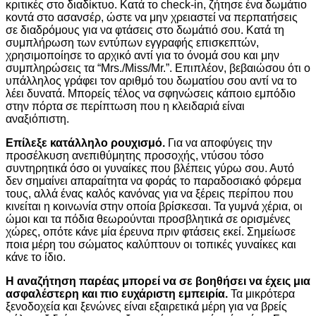
κριτικές στο διαδίκτυο. Κατά το check-in, ζήτησε ένα δωμάτιο
κοντά στο ασανσέρ, ώστε να μην χρειαστεί να περπατήσεις
σε διαδρόμους για να φτάσεις στο δωμάτιό σου. Κατά τη
συμπλήρωση των εντύπων εγγραφής επισκεπτών,
χρησιμοποίησε το αρχικό αντί για το όνομά σου και μην
συμπληρώσεις τα “Mrs./Miss/Mr.”. Επιπλέον, βεβαιώσου ότι ο
υπάλληλος γράφει τον αριθμό του δωματίου σου αντί να το
λέει δυνατά. Μπορείς τέλος να σφηνώσεις κάποιο εμπόδιο
στην πόρτα σε περίπτωση που η κλειδαριά είναι
αναξιόπιστη.
Επίλεξε κατάλληλο ρουχισμό.
Για να αποφύγεις την
προσέλκυση ανεπιθύμητης προσοχής, ντύσου τόσο
συντηρητικά όσο οι γυναίκες που βλέπεις γύρω σου. Αυτό
δεν σημαίνει απαραίτητα να φοράς το παραδοσιακό φόρεμα
τους, αλλά ένας καλός κανόνας για να ξέρεις περίπου που
κινείται η κοινωνία στην οποία βρίσκεσαι. Τα γυμνά χέρια, οι
ώμοι και τα πόδια θεωρούνται προσβλητικά σε ορισμένες
χώρες, οπότε κάνε μία έρευνα πριν φτάσεις εκεί. Σημείωσε
ποια μέρη του σώματος καλύπτουν οι τοπικές γυναίκες και
κάνε το ίδιο.
Η αναζήτηση παρέας μπορεί να σε βοηθήσει να έχεις μια
ασφαλέστερη και πιο ευχάριστη εμπειρία.
Τα μικρότερα
ξενοδοχεία και ξενώνες είναι εξαιρετικά μέρη για να βρείς