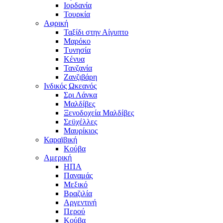
Ιορδανία
Τουρκία
Αφρική
Ταξίδι στην Αίγυπτο
Μαρόκο
Τυνησία
Κένυα
Τανζανία
Ζανζιβάρη
Ινδικός Ωκεανός
Σρι Λάνκα
Μαλδίβες
Ξενοδοχεία Μαλδίβες
Σεϋχέλλες
Μαυρίκιος
Καραϊβική
Κούβα
Αμερική
ΗΠΑ
Παναμάς
Μεξικό
Βραζιλία
Αργεντινή
Περού
Κούβα