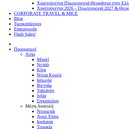
Χριστούγεννα Πρωτοχρονιά Θεοφάνεια στην Ελ
Χριστούγεννα 2026 – Πρωτοχρονιά 2027 & Θεοφ
CORPORATE TRAVEL & MICE
Blog
Τιμοκατάλογοι
Επικοινωνία
Flash Sales!
Προορισμοί
Ασία
Μπαλί
Νεπάλ
Κίνα
Νότια Κορέα
Ιαπωνία
Βιετνάμ
Ταϊλάνδη
Ινδία
Σιγκαπούρη
Μέση Ανατολή
Ντουμπάι
Άγιοι Τόποι
Ιορδανία
Τουρκία