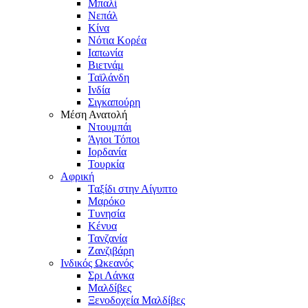
Μπαλί
Νεπάλ
Κίνα
Νότια Κορέα
Ιαπωνία
Βιετνάμ
Ταϊλάνδη
Ινδία
Σιγκαπούρη
Μέση Ανατολή
Ντουμπάι
Άγιοι Τόποι
Ιορδανία
Τουρκία
Αφρική
Ταξίδι στην Αίγυπτο
Μαρόκο
Τυνησία
Κένυα
Τανζανία
Ζανζιβάρη
Ινδικός Ωκεανός
Σρι Λάνκα
Μαλδίβες
Ξενοδοχεία Μαλδίβες