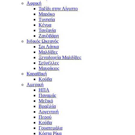
Αφρική
Ταξίδι στην Αίγυπτο
Μαρόκο
Τυνησία
Κένυα
Τανζανία
Ζανζιβάρη
Ινδικός Ωκεανός
Σρι Λάνκα
Μαλδίβες
Ξενοδοχεία Μαλδίβες
Σεϋχέλλες
Μαυρίκιος
Καραϊβική
Κούβα
Αμερική
ΗΠΑ
Παναμάς
Μεξικό
Βραζιλία
Αργεντινή
Περού
Κούβα
Γουατεμάλα
Κόστα Ρίκα