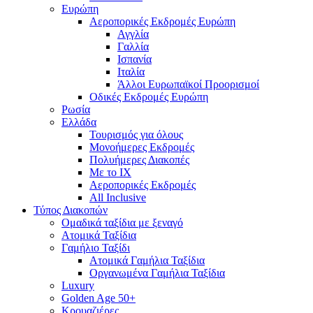
Ευρώπη
Αεροπορικές Εκδρομές Ευρώπη
Αγγλία
Γαλλία
Ισπανία
Ιταλία
Άλλοι Ευρωπαϊκοί Προορισμοί
Οδικές Εκδρομές Ευρώπη
Ρωσία
Ελλάδα
Τουρισμός για όλους
Mονοήμερες Εκδρομές
Πολυήμερες Διακοπές
Με το ΙΧ
Αεροπορικές Εκδρομές
All Inclusive
Τύπος Διακοπών
Ομαδικά ταξίδια με ξεναγό
Ατομικά Ταξίδια
Γαμήλιο Ταξίδι
Ατομικά Γαμήλια Ταξίδια
Οργανωμένα Γαμήλια Ταξίδια
Luxury
Golden Age 50+
Κρουαζιέρες