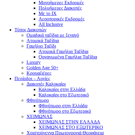
Mονοήμερες Εκδρομές
Πολυήμερες Διακοπές
Με το ΙΧ
Αεροπορικές Εκδρομές
All Inclusive
Τύπος Διακοπών
Ομαδικά ταξίδια με ξεναγό
Ατομικά Ταξίδια
Γαμήλιο Ταξίδι
Ατομικά Γαμήλια Ταξίδια
Οργανωμένα Γαμήλια Ταξίδια
Luxury
Golden Age 50+
Κρουαζιέρες
Περίοδοι – Αργίες
Διακοπές Καλοκαίρι
Καλοκαίρι στην Ελλάδα
Καλοκαίρι στο Εξωτερικό
Φθινόπωρο
Φθινόπωρο στην Ελλάδα
Φθινόπωρο στο Εξωτερικό
ΧΕΙΜΩΝΑΣ
ΧΕΙΜΩΝΑΣ ΣΤΗΝ ΕΛΛΑΔΑ
ΧΕΙΜΩΝΑΣ ΣΤΟ ΕΞΩΤΕΡΙΚΟ
Χριστούγεννα Πρωτοχρονιά Θεοφάνεια