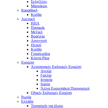
Σεϋχέλλες
Μαυρίκιος
Καραϊβική
Κούβα
Αμερική
ΗΠΑ
Παναμάς
Μεξικό
Βραζιλία
Αργεντινή
Περού
Κούβα
Γουατεμάλα
Κόστα Ρίκα
Ευρώπη
Αεροπορικές Εκδρομές Ευρώπη
Αγγλία
Γαλλία
Ισπανία
Ιταλία
Άλλοι Ευρωπαϊκοί Προορισμοί
Οδικές Εκδρομές Ευρώπη
Ρωσία
Ελλάδα
Τουρισμός για όλους