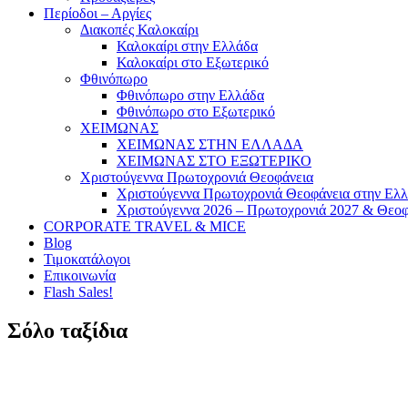
Περίοδοι – Αργίες
Διακοπές Καλοκαίρι
Καλοκαίρι στην Ελλάδα
Καλοκαίρι στο Εξωτερικό
Φθινόπωρο
Φθινόπωρο στην Ελλάδα
Φθινόπωρο στο Εξωτερικό
ΧΕΙΜΩΝΑΣ
ΧΕΙΜΩΝΑΣ ΣΤΗΝ ΕΛΛΑΔΑ
ΧΕΙΜΩΝΑΣ ΣΤΟ ΕΞΩΤΕΡΙΚΟ
Χριστούγεννα Πρωτοχρονιά Θεοφάνεια
Χριστούγεννα Πρωτοχρονιά Θεοφάνεια στην Ελ
Χριστούγεννα 2026 – Πρωτοχρονιά 2027 & Θεοφ
CORPORATE TRAVEL & MICE
Blog
Τιμοκατάλογοι
Επικοινωνία
Flash Sales!
Σόλο ταξίδια