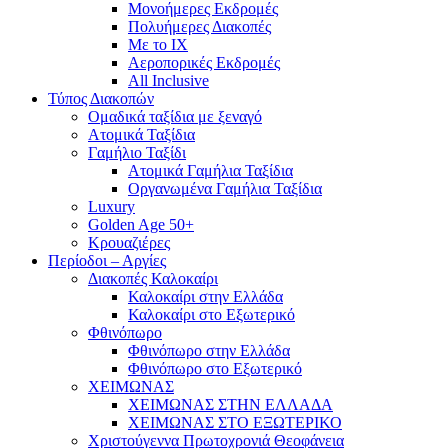
Mονοήμερες Εκδρομές
Πολυήμερες Διακοπές
Με το ΙΧ
Αεροπορικές Εκδρομές
All Inclusive
Τύπος Διακοπών
Ομαδικά ταξίδια με ξεναγό
Ατομικά Ταξίδια
Γαμήλιο Ταξίδι
Ατομικά Γαμήλια Ταξίδια
Οργανωμένα Γαμήλια Ταξίδια
Luxury
Golden Age 50+
Κρουαζιέρες
Περίοδοι – Αργίες
Διακοπές Καλοκαίρι
Καλοκαίρι στην Ελλάδα
Καλοκαίρι στο Εξωτερικό
Φθινόπωρο
Φθινόπωρο στην Ελλάδα
Φθινόπωρο στο Εξωτερικό
ΧΕΙΜΩΝΑΣ
ΧΕΙΜΩΝΑΣ ΣΤΗΝ ΕΛΛΑΔΑ
ΧΕΙΜΩΝΑΣ ΣΤΟ ΕΞΩΤΕΡΙΚΟ
Χριστούγεννα Πρωτοχρονιά Θεοφάνεια