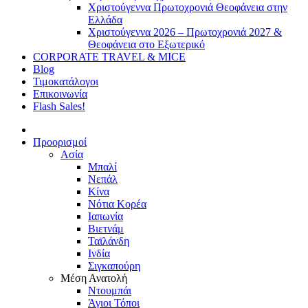
Χριστούγεννα Πρωτοχρονιά Θεοφάνεια στην
Ελλάδα
Χριστούγεννα 2026 – Πρωτοχρονιά 2027 &
Θεοφάνεια στο Εξωτερικό
CORPORATE TRAVEL & MICE
Blog
Τιμοκατάλογοι
Επικοινωνία
Flash Sales!
Προορισμοί
Ασία
Μπαλί
Νεπάλ
Κίνα
Νότια Κορέα
Ιαπωνία
Βιετνάμ
Ταϊλάνδη
Ινδία
Σιγκαπούρη
Μέση Ανατολή
Ντουμπάι
Άγιοι Τόποι