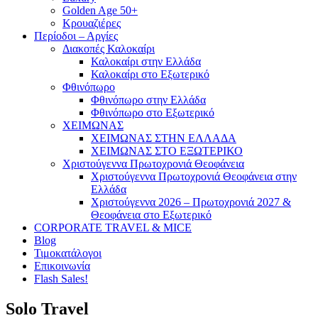
Golden Age 50+
Κρουαζιέρες
Περίοδοι – Αργίες
Διακοπές Καλοκαίρι
Καλοκαίρι στην Ελλάδα
Καλοκαίρι στο Εξωτερικό
Φθινόπωρο
Φθινόπωρο στην Ελλάδα
Φθινόπωρο στο Εξωτερικό
ΧΕΙΜΩΝΑΣ
ΧΕΙΜΩΝΑΣ ΣΤΗΝ ΕΛΛΑΔΑ
ΧΕΙΜΩΝΑΣ ΣΤΟ ΕΞΩΤΕΡΙΚΟ
Χριστούγεννα Πρωτοχρονιά Θεοφάνεια
Χριστούγεννα Πρωτοχρονιά Θεοφάνεια στην
Ελλάδα
Χριστούγεννα 2026 – Πρωτοχρονιά 2027 &
Θεοφάνεια στο Εξωτερικό
CORPORATE TRAVEL & MICE
Blog
Τιμοκατάλογοι
Επικοινωνία
Flash Sales!
Solo Travel