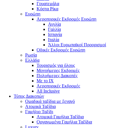
Γουατεμάλα
Κόστα Ρίκα
Ευρώπη
Αεροπορικές Εκδρομές Ευρώπη
Αγγλία
Γαλλία
Ισπανία
Ιταλία
Άλλοι Ευρωπαϊκοί Προορισμοί
Οδικές Εκδρομές Ευρώπη
Ρωσία
Ελλάδα
Τουρισμός για όλους
Mονοήμερες Εκδρομές
Πολυήμερες Διακοπές
Με το ΙΧ
Αεροπορικές Εκδρομές
All Inclusive
Τύπος Διακοπών
Ομαδικά ταξίδια με ξεναγό
Ατομικά Ταξίδια
Γαμήλιο Ταξίδι
Ατομικά Γαμήλια Ταξίδια
Οργανωμένα Γαμήλια Ταξίδια
Luxury