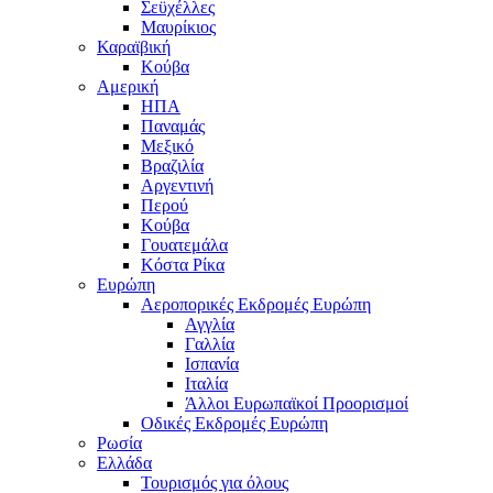
Σεϋχέλλες
Μαυρίκιος
Καραϊβική
Κούβα
Αμερική
ΗΠΑ
Παναμάς
Μεξικό
Βραζιλία
Αργεντινή
Περού
Κούβα
Γουατεμάλα
Κόστα Ρίκα
Ευρώπη
Αεροπορικές Εκδρομές Ευρώπη
Αγγλία
Γαλλία
Ισπανία
Ιταλία
Άλλοι Ευρωπαϊκοί Προορισμοί
Οδικές Εκδρομές Ευρώπη
Ρωσία
Ελλάδα
Τουρισμός για όλους