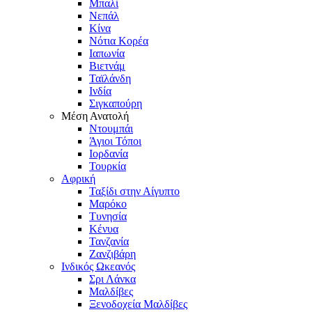
Μπαλί
Νεπάλ
Κίνα
Νότια Κορέα
Ιαπωνία
Βιετνάμ
Ταϊλάνδη
Ινδία
Σιγκαπούρη
Μέση Ανατολή
Ντουμπάι
Άγιοι Τόποι
Ιορδανία
Τουρκία
Αφρική
Ταξίδι στην Αίγυπτο
Μαρόκο
Τυνησία
Κένυα
Τανζανία
Ζανζιβάρη
Ινδικός Ωκεανός
Σρι Λάνκα
Μαλδίβες
Ξενοδοχεία Μαλδίβες