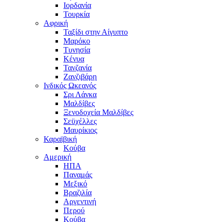
Ιορδανία
Τουρκία
Αφρική
Ταξίδι στην Αίγυπτο
Μαρόκο
Τυνησία
Κένυα
Τανζανία
Ζανζιβάρη
Ινδικός Ωκεανός
Σρι Λάνκα
Μαλδίβες
Ξενοδοχεία Μαλδίβες
Σεϋχέλλες
Μαυρίκιος
Καραϊβική
Κούβα
Αμερική
ΗΠΑ
Παναμάς
Μεξικό
Βραζιλία
Αργεντινή
Περού
Κούβα