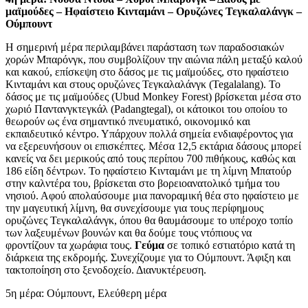
μαϊμούδες – Ηφαίστειο Κινταμάνι – Ορυζώνες Τεγκαλαλάνγκ –
Ούμπουντ
Η σημερινή μέρα περιλαμβάνει παράσταση των παραδοσιακών
χορών Μπαρόνγκ, που συμβολίζουν την αιώνια πάλη μεταξύ καλού
και κακού, επίσκεψη στο δάσος με τις μαϊμούδες, στο ηφαίστειο
Κινταμάνι και στους ορυζώνες Τεγκαλαλάνγκ (Tegalalang). Το
δάσος με τις μαϊμούδες (Ubud Monkey Forest) βρίσκεται μέσα στο
χωριό Παντανγκτεγκάλ (Padangtegal), οι κάτοικοι του οποίου το
θεωρούν ως ένα σημαντικό πνευματικό, οικονομικό και
εκπαιδευτικό κέντρο. Υπάρχουν πολλά σημεία ενδιαφέροντος για
να εξερευνήσουν οι επισκέπτες. Μέσα 12,5 εκτάρια δάσους μπορεί
κανείς να δει μερικούς από τους περίπου 700 πιθήκους, καθώς και
186 είδη δέντρων. Το ηφαίστειο Κινταμάνι με τη λίμνη Μπατούρ
στην καλντέρα του, βρίσκεται στο βορειοανατολικό τμήμα του
νησιού. Αφού απολαύσουμε μια πανοραμική θέα στο ηφαίστειο με
την μαγευτική λίμνη, θα συνεχίσουμε για τους περίφημους
ορυζώνες Τεγκαλαλάνγκ, όπου θα θαυμάσουμε το υπέροχο τοπίο
των λαξευμένων βουνών και θα δούμε τους ντόπιους να
φροντίζουν τα χωράφια τους.
Γεύμα
σε τοπικό εστιατόριο κατά τη
διάρκεια της εκδρομής. Συνεχίζουμε για το Ούμπουντ. Άφιξη και
τακτοποίηση στο ξενοδοχείο. Διανυκτέρευση.
5η μέρα: Ούμπουντ, Ελεύθερη μέρα