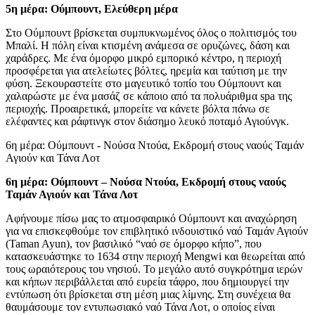
5η μέρα: Ούμπουντ,
Ελεύθερη μέρα
Στο Ούμπουντ βρίσκεται συμπυκνωμένος όλος ο πολιτισμός του
Μπαλί. Η πόλη είναι κτισμένη ανάμεσα σε ορυζώνες, δάση και
χαράδρες. Με ένα όμορφο μικρό εμπορικό κέντρο, η περιοχή
προσφέρεται για ατελείωτες βόλτες, ηρεμία και ταύτιση με την
φύση. Ξεκουραστείτε στο μαγευτικό τοπίο του Ούμπουντ και
χαλαρώστε με ένα μασάζ σε κάποιο από τα πολυάριθμα spa της
περιοχής. Προαιρετικά, μπορείτε να κάνετε βόλτα πάνω σε
ελέφαντες και ράφτινγκ στον διάσημο λευκό ποταμό Αγιούνγκ.
6η μέρα: Ούμπουντ - Νούσα Ντούα, Εκδρομή στους ναούς Ταμάν
Αγιούν και Τάνα Λοτ
6η μέρα: Ούμπουντ – Νούσα Ντούα, Εκδρομή στους ναούς
Ταμάν Αγιούν και Τάνα Λοτ
Αφήνουμε πίσω μας το ατμοσφαιρικό Ούμπουντ και αναχώρηση
για να επισκεφθούμε τον επιβλητικό ινδουιστικό ναό Ταμάν Αγιούν
(Taman Ayun), τον βασιλικό “ναό σε όμορφο κήπο”, που
κατασκευάστηκε το 1634 στην περιοχή Mengwi και θεωρείται από
τους ωραιότερους του νησιού. Το μεγάλο αυτό συγκρότημα ιερών
και κήπων περιβάλλεται από ευρεία τάφρο, που δημιουργεί την
εντύπωση ότι βρίσκεται στη μέση μιας λίμνης. Στη συνέχεια θα
θαυμάσουμε τον εντυπωσιακό ναό Τάνα Λοτ, ο οποίος είναι