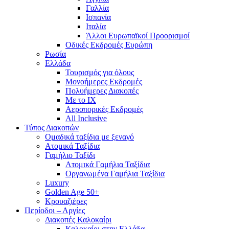
Γαλλία
Ισπανία
Ιταλία
Άλλοι Ευρωπαϊκοί Προορισμοί
Οδικές Εκδρομές Ευρώπη
Ρωσία
Ελλάδα
Τουρισμός για όλους
Mονοήμερες Εκδρομές
Πολυήμερες Διακοπές
Με το ΙΧ
Αεροπορικές Εκδρομές
All Inclusive
Τύπος Διακοπών
Ομαδικά ταξίδια με ξεναγό
Ατομικά Ταξίδια
Γαμήλιο Ταξίδι
Ατομικά Γαμήλια Ταξίδια
Οργανωμένα Γαμήλια Ταξίδια
Luxury
Golden Age 50+
Κρουαζιέρες
Περίοδοι – Αργίες
Διακοπές Καλοκαίρι
Καλοκαίρι στην Ελλάδα