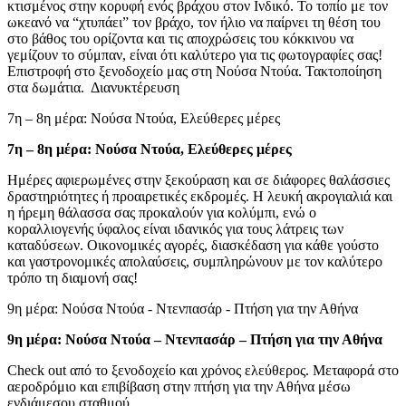
κτισμένος στην κορυφή ενός βράχου στον Ινδικό. Το τοπίο με τον
ωκεανό να “χτυπάει” τον βράχο, τον ήλιο να παίρνει τη θέση του
στο βάθος του ορίζοντα και τις αποχρώσεις του κόκκινου να
γεμίζουν το σύμπαν, είναι ότι καλύτερο για τις φωτογραφίες σας!
Επιστροφή στο ξενοδοχείο μας στη Νούσα Ντούα. Τακτοποίηση
στα δωμάτια. Διανυκτέρευση
7η – 8η μέρα: Νούσα Ντούα, Ελεύθερες μέρες
7η – 8η μέρα: Νούσα Ντούα, Ελεύθερες μέρες
Ημέρες αφιερωμένες στην ξεκούραση και σε διάφορες θαλάσσιες
δραστηριότητες ή προαιρετικές εκδρομές. Η λευκή ακρογιαλιά και
η ήρεμη θάλασσα σας προκαλούν για κολύμπι, ενώ ο
κοραλλιογενής ύφαλος είναι ιδανικός για τους λάτρεις των
καταδύσεων. Οικονομικές αγορές, διασκέδαση για κάθε γούστο
και γαστρονομικές απολαύσεις, συμπληρώνουν με τον καλύτερο
τρόπο τη διαμονή σας!
9η μέρα: Νούσα Ντούα - Ντενπασάρ - Πτήση για την Αθήνα
9η μέρα: Νούσα Ντούα – Ντενπασάρ – Πτήση για την Αθήνα
Check out από το ξενοδοχείο και χρόνος ελεύθερος. Μεταφορά στο
αεροδρόμιο και επιβίβαση στην πτήση για την Αθήνα μέσω
ενδιάμεσου σταθμού.