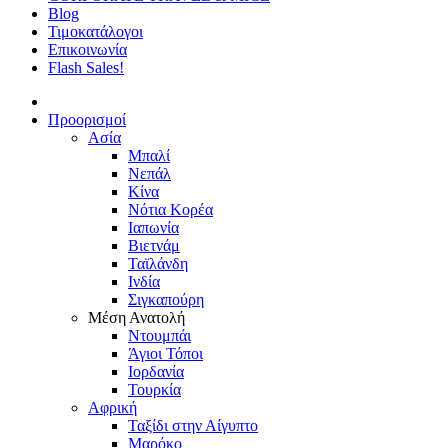
Blog
Τιμοκατάλογοι
Επικοινωνία
Flash Sales!
Προορισμοί
Ασία
Μπαλί
Νεπάλ
Κίνα
Νότια Κορέα
Ιαπωνία
Βιετνάμ
Ταϊλάνδη
Ινδία
Σιγκαπούρη
Μέση Ανατολή
Ντουμπάι
Άγιοι Τόποι
Ιορδανία
Τουρκία
Αφρική
Ταξίδι στην Αίγυπτο
Μαρόκο