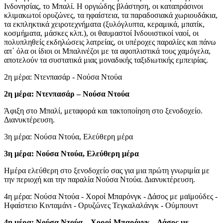
Ινδονησίας, το Μπαλί. Η οργιώδης βλάστηση, οι καταπράσινοι
κλιμακωτοί ορυζώνες, τα ηφαίστεια, τα παραδοσιακά χωριουδάκια,
τα εκπληκτικά χειροτεχνήματα (ξυλόγλυπτα, κεραμικά, μπατίκ,
κοσμήματα, μάσκες κλπ.), οι θαυμαστοί Ινδουιστικοί ναοί, οι
πολυπληθείς εκδηλώσεις λατρείας, οι υπέροχες παραλίες και πάνω
απ΄ όλα οι ίδιοι οι Μπαλινέζοι με τα αφοπλιστικά τους χαμόγελα,
αποτελούν τα συστατικά μιας μοναδικής ταξιδιωτικής εμπειρίας.
2η μέρα: Ντενπασάρ - Νούσα Ντούα
2η μέρα: Ντενπασάρ – Νούσα Ντούα
Άφιξη στο Μπαλί, μεταφορά και τακτοποίηση στο ξενοδοχείο.
Διανυκτέρευση.
3η μέρα: Νούσα Ντούα, Ελεύθερη μέρα
3η μέρα: Νούσα Ντούα, Ελεύθερη μέρα
Ημέρα ελεύθερη στο ξενοδοχείο σας για μια πρώτη γνωριμία με
την περιοχή και την παραλία Νούσα Ντούα. Διανυκτέρευση.
4η μέρα: Νούσα Ντούα - Χοροί Μπαρόνγκ - Δάσος με μαϊμούδες -
Ηφαίστειο Κινταμάνι - Ορυζώνες Τεγκαλαλάνγκ - Ούμπουντ
4η
μέρα:
Νούσα Ντούα – Χοροί Μπαρόνγκ – Δάσος με