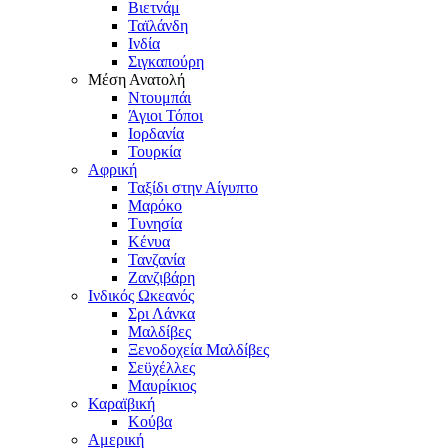
Βιετνάμ
Ταϊλάνδη
Ινδία
Σιγκαπούρη
Μέση Ανατολή
Ντουμπάι
Άγιοι Τόποι
Ιορδανία
Τουρκία
Αφρική
Ταξίδι στην Αίγυπτο
Μαρόκο
Τυνησία
Κένυα
Τανζανία
Ζανζιβάρη
Ινδικός Ωκεανός
Σρι Λάνκα
Μαλδίβες
Ξενοδοχεία Μαλδίβες
Σεϋχέλλες
Μαυρίκιος
Καραϊβική
Κούβα
Αμερική