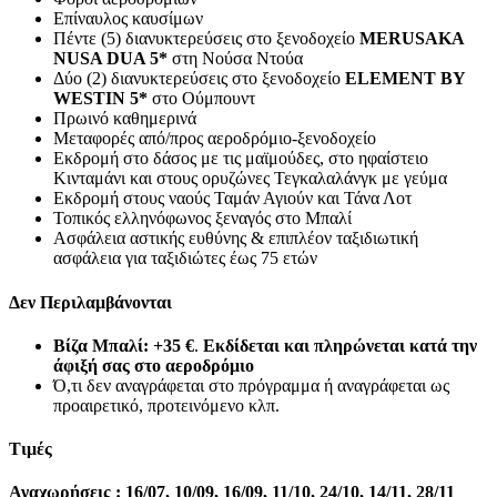
Επίναυλος καυσίμων
Πέντε (5) διανυκτερεύσεις στο ξενοδοχείο
MERUSAKA
NUSA DUA 5*
στη Νούσα Ντούα
Δύο (2) διανυκτερεύσεις στο ξενοδοχείο
ELEMENT BY
WESTIN 5*
στο Ούμπουντ
Πρωινό καθημερινά
Μεταφορές από/προς αεροδρόμιο-ξενοδοχείο
Εκδρομή στο δάσος με τις μαϊμούδες, στο ηφαίστειο
Kινταμάνι και στους ορυζώνες Τεγκαλαλάνγκ με γεύμα
Εκδρομή στους ναούς Ταμάν Αγιούν και Τάνα Λοτ
Τοπικός ελληνόφωνος ξεναγός στο Μπαλί
Ασφάλεια αστικής ευθύνης & επιπλέον ταξιδιωτική
ασφάλεια για ταξιδιώτες έως 75 ετών
Δεν Περιλαμβάνονται
Βίζα Μπαλί:
+35 €
.
Εκδίδεται και πληρώνεται κατά την
άφιξή σας στο αεροδρόμιο
Ό,τι δεν αναγράφεται στο πρόγραμμα ή αναγράφεται ως
προαιρετικό, προτεινόμενο κλπ.
Τιμές
Αναχωρήσεις : 16/07, 10/09, 16/09, 11/10, 24/10, 14/11, 28/11