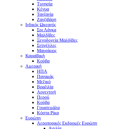
Τυνησία
Κένυα
Τανζανία
Ζανζιβάρη
Ινδικός Ωκεανός
Σρι Λάνκα
Μαλδίβες
Ξενοδοχεία Μαλδίβες
Σεϋχέλλες
Μαυρίκιος
Καραϊβική
Κούβα
Αμερική
ΗΠΑ
Παναμάς
Μεξικό
Βραζιλία
Αργεντινή
Περού
Κούβα
Γουατεμάλα
Κόστα Ρίκα
Ευρώπη
Αεροπορικές Εκδρομές Ευρώπη
Αγγλία