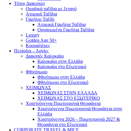
Τύπος Διακοπών
Ομαδικά ταξίδια με ξεναγό
Ατομικά Ταξίδια
Γαμήλιο Ταξίδι
Ατομικά Γαμήλια Ταξίδια
Οργανωμένα Γαμήλια Ταξίδια
Luxury
Golden Age 50+
Κρουαζιέρες
Περίοδοι – Αργίες
Διακοπές Καλοκαίρι
Καλοκαίρι στην Ελλάδα
Καλοκαίρι στο Εξωτερικό
Φθινόπωρο
Φθινόπωρο στην Ελλάδα
Φθινόπωρο στο Εξωτερικό
ΧΕΙΜΩΝΑΣ
ΧΕΙΜΩΝΑΣ ΣΤΗΝ ΕΛΛΑΔΑ
ΧΕΙΜΩΝΑΣ ΣΤΟ ΕΞΩΤΕΡΙΚΟ
Χριστούγεννα Πρωτοχρονιά Θεοφάνεια
Χριστούγεννα Πρωτοχρονιά Θεοφάνεια στην
Ελλάδα
Χριστούγεννα 2026 – Πρωτοχρονιά 2027 &
Θεοφάνεια στο Εξωτερικό
CORPORATE TRAVEL & MICE