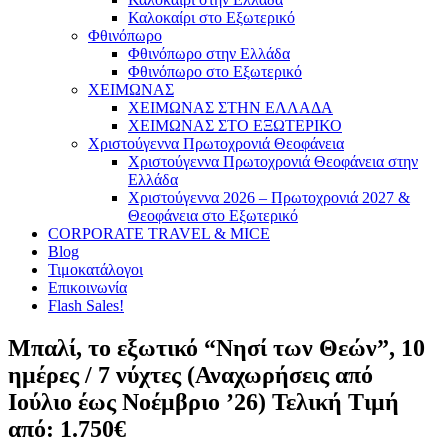
Καλοκαίρι στο Εξωτερικό
Φθινόπωρο
Φθινόπωρο στην Ελλάδα
Φθινόπωρο στο Εξωτερικό
ΧΕΙΜΩΝΑΣ
ΧΕΙΜΩΝΑΣ ΣΤΗΝ ΕΛΛΑΔΑ
ΧΕΙΜΩΝΑΣ ΣΤΟ ΕΞΩΤΕΡΙΚΟ
Χριστούγεννα Πρωτοχρονιά Θεοφάνεια
Χριστούγεννα Πρωτοχρονιά Θεοφάνεια στην
Ελλάδα
Χριστούγεννα 2026 – Πρωτοχρονιά 2027 &
Θεοφάνεια στο Εξωτερικό
CORPORATE TRAVEL & MICE
Blog
Τιμοκατάλογοι
Επικοινωνία
Flash Sales!
Μπαλί, το εξωτικό “Νησί των Θεών”, 10
ημέρες / 7 νύχτες (Αναχωρήσεις από
Ιούλιο έως Νοέμβριο ’26) Τελική Τιμή
από: 1.750€