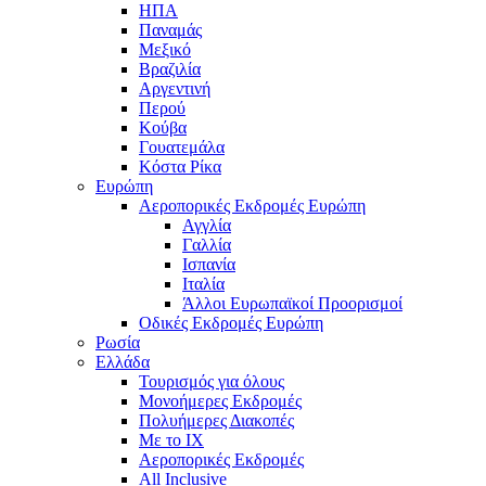
ΗΠΑ
Παναμάς
Μεξικό
Βραζιλία
Αργεντινή
Περού
Κούβα
Γουατεμάλα
Κόστα Ρίκα
Ευρώπη
Αεροπορικές Εκδρομές Ευρώπη
Αγγλία
Γαλλία
Ισπανία
Ιταλία
Άλλοι Ευρωπαϊκοί Προορισμοί
Οδικές Εκδρομές Ευρώπη
Ρωσία
Ελλάδα
Τουρισμός για όλους
Mονοήμερες Εκδρομές
Πολυήμερες Διακοπές
Με το ΙΧ
Αεροπορικές Εκδρομές
All Inclusive