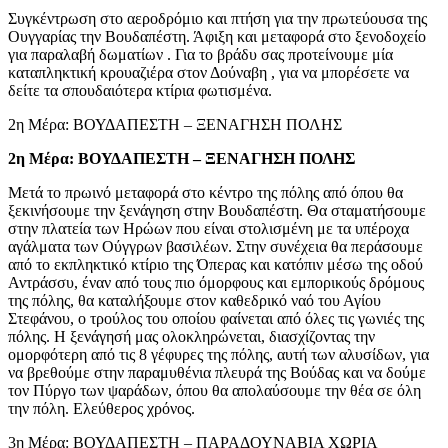
Συγκέντρωση στο αεροδρόμιο και πτήση για την πρωτεύουσα της
Ουγγαρίας την Βουδαπέστη. Άφιξη και μεταφορά στο ξενοδοχείο
για παραλαβή δωματίων . Για το βράδυ σας προτείνουμε μία
καταπληκτική κρουαζιέρα στον Δούναβη , για να μπορέσετε να
δείτε τα σπουδαιότερα κτίρια φωτισμένα.
2η Μέρα: ΒΟΥΔΑΠΕΣΤΗ – ΞΕΝΑΓΗΣΗ ΠΟΛΗΣ
2η Μέρα: ΒΟΥΔΑΠΕΣΤΗ – ΞΕΝΑΓΗΣΗ ΠΟΛΗΣ
Μετά το πρωινό μεταφορά στο κέντρο της πόλης από όπου θα
ξεκινήσουμε την ξενάγηση στην Βουδαπέστη. Θα σταματήσουμε
στην πλατεία των Ηρώων που είναι στολισμένη με τα υπέροχα
αγάλματα των Ούγγρων βασιλέων. Στην συνέχεια θα περάσουμε
από το εκπληκτικό κτίριο της Όπερας και κατόπιν μέσω της οδού
Αντράσσυ, έναν από τους πιο όμορφους και εμπορικούς δρόμους
της πόλης, θα καταλήξουμε στον καθεδρικό ναό του Αγίου
Στεφάνου, ο τρούλος του οποίου φαίνεται από όλες τις γωνιές της
πόλης. Η ξενάγησή μας ολοκληρώνεται, διασχίζοντας την
ομορφότερη από τις 8 γέφυρες της πόλης, αυτή των αλυσίδων, για
να βρεθούμε στην παραμυθένια πλευρά της Βούδας και να δούμε
τον Πύργο των ψαράδων, όπου θα απολαύσουμε την θέα σε όλη
την πόλη. Ελεύθερος χρόνος.
3η Μέρα: ΒΟΥΔΑΠΕΣΤΗ – ΠΑΡΑΔΟΥΝΑΒΙΑ ΧΩΡΙΑ