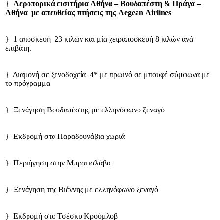
}
Αεροπορικά εισιτήρια Αθήνα – Βουδαπέστη & Πράγα –
Αθήνα με απευθείας πτήσεις της
Aegean
Airlines
} 1 αποσκευή 23 κιλών και μία χειραποσκευή 8 κιλών ανά
επιβάτη.
} Διαμονή σε ξενοδοχεία 4* με πρωινό σε μπουφέ σύμφωνα με
το πρόγραμμα
} Ξενάγηση Βουδαπέστης με ελληνόφωνο ξεναγό
} Εκδρομή στα Παραδουνάβια χωριά
} Περιήγηση στην Μπρατισλάβα
} Ξενάγηση της Βιέννης με ελληνόφωνο ξεναγό
} Εκδρομή στο Τσέσκυ Κρούμλοβ