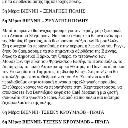
με τα αξιοθέατα αυτής της υπέροχης πόλης.
5η Μέρα: ΒΙΕΝΝΗ – ΞΕΝΑΓΗΣΗ ΠΟΛΗΣ
5η Μέρα: ΒΙΕΝΝΗ – ΞΕΝΑΓΗΣΗ ΠΟΛΗΣ
Μετά το πρωινό θα αναχωρήσουμε για την περιήγηση εξωτερικά
στο Ανάκτορο Σένμπρουν. Θα επισκεφθούμε τα θερινά ανάκτορα
της Μαρίας Θηρεσίας, που θεωρούνται ισάξια των Βερσαλλιών.
Στη συνέχεια θα περιηγηθούμε στην περίφημη λεωφόρο του Pινγκ,
όπου θα θαυμάσουμε τα πιο σημαντικά αξιοθέατα της Βιέννης,
όπως το Δημοτικό Πάρκο, την Όπερα, το τετράγωνο των
Μουσείων, την πύλη του Φραγκίσκου Ιωσήφ, το Κοινοβούλιο, το
Δημαρχείο, το παλιό Αυτοκρατορικό Θέατρο, το Πανεπιστήμιο και
την Εκκλησία του Tάμματος, τη Φωτίφ Kίρχε. Στη συνέχεια θα
καταλήξουμε στον καθεδρικό ναό του Aγ. Στεφάνου και θα
περιδιαβούμε στην ιστορική συνοικία της ελληνικής παροικίας.
Ελεύθερος χρόνος για να περπατήσετε στην Κερντερστράσσε, να
απολαύσετε ένα Βιεννέζικο καφέ στο Café Motzart ή μια ζεστή
σοκολάτα στο γνωστό Sacher, ένα από τα πιο παλιά και διάσημα
ζαχαροπλαστεία της πόλης.
6η Μέρα: ΒΙΕΝΝΗ- ΤΣΕΣΚΥ ΚΡΟΥΜΛΟΒ - ΠΡΑΓΑ
6η Μέρα: ΒΙΕΝΝΗ- ΤΣΕΣΚΥ ΚΡΟΥΜΛΟΒ – ΠΡΑΓΑ