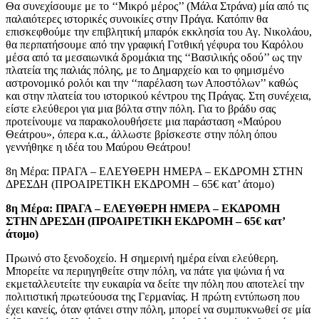
Θα συνεχίσουμε με το ‘‘Μικρό μέρος’’ (Μάλα Στράνα) μία από τις
παλαιότερες ιστορικές συνοικίες στην Πράγα. Κατόπιν θα
επισκεφθούμε την επιβλητική μπαρόκ εκκλησία του Αγ. Νικολάου,
θα περπατήσουμε από την γραφική Γοτθική γέφυρα του Καρόλου
μέσα από τα μεσαιωνικά δρομάκια της ‘‘Βασιλικής οδού’’ ως την
πλατεία της παλιάς πόλης, με το Δημαρχείο και το φημισμένο
αστρονομικό ρολόι και την ‘‘παρέλαση των Αποστόλων’’ καθώς
και στην πλατεία του ιστορικού κέντρου της Πράγας. Στη συνέχεια,
είστε ελεύθεροι για μια βόλτα στην πόλη. Για το βράδυ σας
προτείνουμε να παρακολουθήσετε μια παράσταση «Μαύρου
Θεάτρου», όπερα κ.α., άλλωστε βρίσκεστε στην πόλη όπου
γεννήθηκε η ιδέα του Μαύρου Θεάτρου!
8η Μέρα: ΠΡΑΓΑ – ΕΛΕΥΘΕΡΗ ΗΜΕΡΑ – ΕΚΔΡΟΜΗ ΣΤΗΝ
ΔΡΕΣΔΗ (ΠΡΟΑΙΡΕΤΙΚΗ ΕΚΔΡΟΜΗ – 65€ κατ’ άτομο)
8η Μέρα: ΠΡΑΓΑ – ΕΛΕΥΘΕΡΗ ΗΜΕΡΑ – ΕΚΔΡΟΜΗ
ΣΤΗΝ ΔΡΕΣΔΗ (ΠΡΟΑΙΡΕΤΙΚΗ ΕΚΔΡΟΜΗ – 65€ κατ’
άτομο)
Πρωινό στο ξενοδοχείο. Η σημερινή ημέρα είναι ελεύθερη.
Μπορείτε να περιηγηθείτε στην πόλη, να πάτε για ψώνια ή να
εκμεταλλευτείτε την ευκαιρία να δείτε την πόλη που αποτελεί την
πολιτιστική πρωτεύουσα της Γερμανίας. Η πρώτη εντύπωση που
έχει κανείς, όταν φτάνει στην πόλη, μπορεί να συμπυκνωθεί σε μία