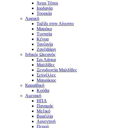
Άγιοι Τόποι
Ιορδανία
Τουρκία
Αφρική
Ταξίδι στην Αίγυπτο
Μαρόκο
Τυνησία
Κένυα
Τανζανία
Ζανζιβάρη
Ινδικός Ωκεανός
Σρι Λάνκα
Μαλδίβες
Ξενοδοχεία Μαλδίβες
Σεϋχέλλες
Μαυρίκιος
Καραϊβική
Κούβα
Αμερική
ΗΠΑ
Παναμάς
Μεξικό
Βραζιλία
Αργεντινή
Περού