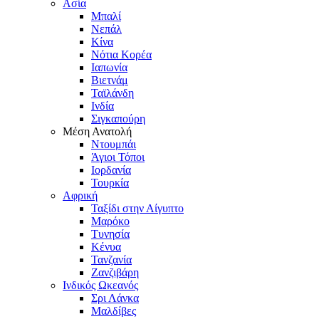
Ασία
Μπαλί
Νεπάλ
Κίνα
Νότια Κορέα
Ιαπωνία
Βιετνάμ
Ταϊλάνδη
Ινδία
Σιγκαπούρη
Μέση Ανατολή
Ντουμπάι
Άγιοι Τόποι
Ιορδανία
Τουρκία
Αφρική
Ταξίδι στην Αίγυπτο
Μαρόκο
Τυνησία
Κένυα
Τανζανία
Ζανζιβάρη
Ινδικός Ωκεανός
Σρι Λάνκα
Μαλδίβες