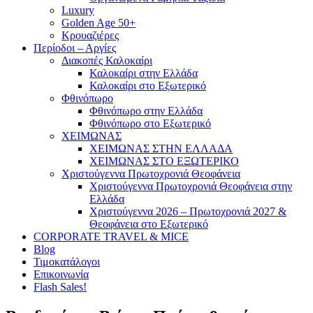
Luxury
Golden Age 50+
Κρουαζιέρες
Περίοδοι – Αργίες
Διακοπές Καλοκαίρι
Καλοκαίρι στην Ελλάδα
Καλοκαίρι στο Εξωτερικό
Φθινόπωρο
Φθινόπωρο στην Ελλάδα
Φθινόπωρο στο Εξωτερικό
ΧΕΙΜΩΝΑΣ
ΧΕΙΜΩΝΑΣ ΣΤΗΝ ΕΛΛΑΔΑ
ΧΕΙΜΩΝΑΣ ΣΤΟ ΕΞΩΤΕΡΙΚΟ
Χριστούγεννα Πρωτοχρονιά Θεοφάνεια
Χριστούγεννα Πρωτοχρονιά Θεοφάνεια στην
Ελλάδα
Χριστούγεννα 2026 – Πρωτοχρονιά 2027 &
Θεοφάνεια στο Εξωτερικό
CORPORATE TRAVEL & MICE
Blog
Τιμοκατάλογοι
Επικοινωνία
Flash Sales!