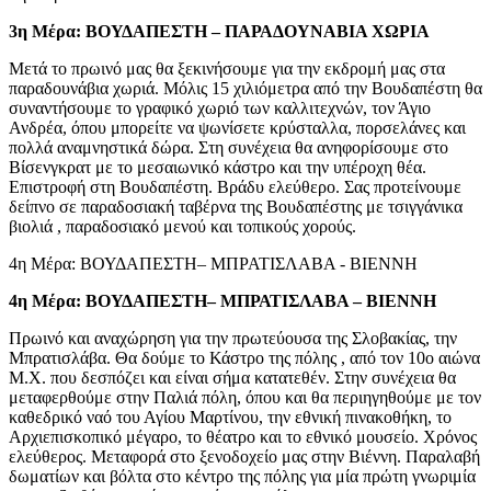
3η Μέρα: ΒΟΥΔΑΠΕΣΤΗ – ΠΑΡΑΔΟΥΝΑΒΙΑ ΧΩΡΙΑ
Μετά το πρωινό μας θα ξεκινήσουμε για την εκδρομή μας στα
παραδουνάβια χωριά. Μόλις 15 χιλιόμετρα από την Βουδαπέστη θα
συναντήσουμε το γραφικό χωριό των καλλιτεχνών, τον Άγιο
Ανδρέα, όπου μπορείτε να ψωνίσετε κρύσταλλα, πορσελάνες και
πολλά αναμνηστικά δώρα. Στη συνέχεια θα ανηφορίσουμε στο
Βίσενγκρατ με το μεσαιωνικό κάστρο και την υπέροχη θέα.
Επιστροφή στη Βουδαπέστη. Βράδυ ελεύθερο. Σας προτείνουμε
δείπνο σε παραδοσιακή ταβέρνα της Βουδαπέστης με τσιγγάνικα
βιολιά , παραδοσιακό μενού και τοπικούς χορούς.
4η Μέρα: ΒΟΥΔΑΠΕΣΤΗ– ΜΠΡΑΤΙΣΛΑΒΑ - ΒΙΕΝΝΗ
4η Μέρα: ΒΟΥΔΑΠΕΣΤΗ– ΜΠΡΑΤΙΣΛΑΒΑ – ΒΙΕΝΝΗ
Πρωινό και αναχώρηση για την πρωτεύουσα της Σλοβακίας, την
Μπρατισλάβα. Θα δούμε το Κάστρο της πόλης , από τον 10ο αιώνα
Μ.Χ. που δεσπόζει και είναι σήμα κατατεθέν. Στην συνέχεια θα
μεταφερθούμε στην Παλιά πόλη, όπου και θα περιηγηθούμε με τον
καθεδρικό ναό του Αγίου Μαρτίνου, την εθνική πινακοθήκη, το
Αρχιεπισκοπικό μέγαρο, το θέατρο και το εθνικό μουσείο. Χρόνος
ελεύθερος. Μεταφορά στο ξενοδοχείο μας στην Βιέννη. Παραλαβή
δωματίων και βόλτα στο κέντρο της πόλης για μία πρώτη γνωριμία