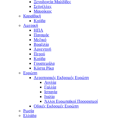
Ξενοδοχεία Μαλδίβες
Σεϋχέλλες
Μαυρίκιος
Καραϊβική
Κούβα
Αμερική
ΗΠΑ
Παναμάς
Μεξικό
Βραζιλία
Αργεντινή
Περού
Κούβα
Γουατεμάλα
Κόστα Ρίκα
Ευρώπη
Αεροπορικές Εκδρομές Ευρώπη
Αγγλία
Γαλλία
Ισπανία
Ιταλία
Άλλοι Ευρωπαϊκοί Προορισμοί
Οδικές Εκδρομές Ευρώπη
Ρωσία
Ελλάδα