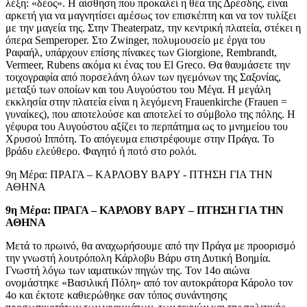
λέξη: «δέος». Η αίσθηση που προκαλεί η θέα της Δρέσδης, είναι
αρκετή για να μαγνητίσει αμέσως τον επισκέπτη και να τον τυλίξει
με την μαγεία της. Στην Theaterpatz, την κεντρική πλατεία, στέκει η
όπερα Semperoper. Στο Zwinger, πολυμουσείο με έργα του
Ραφαήλ, υπάρχουν επίσης πίνακες των Giorgione, Rembrandt,
Vermeer, Rubens ακόμα κι ένας του El Greco. Θα θαυμάσετε την
τοιχογραφία από πορσελάνη όλων των ηγεμόνων της Σαξονίας,
μεταξύ των οποίων και του Αυγούστου του Μέγα. Η μεγάλη
εκκλησία στην πλατεία είναι η λεγόμενη Frauenkirche (Frauen =
γυναίκες), που αποτελούσε και αποτελεί το σύμβολο της πόλης. Η
γέφυρα του Αυγούστου αξίζει το περπάτημα ως το μνημείου του
Χρυσού Ιππότη. Το απόγευμα επιστρέφουμε στην Πράγα. Το
βράδυ ελεύθερο. Φαγητό ή ποτό στο ρολόι.
9η Μέρα: ΠΡΑΓΑ – ΚΑΡΛΟΒΥ ΒΑΡΥ - ΠΤΗΣΗ ΓΙΑ ΤΗΝ
ΑΘΗΝΑ
9η Μέρα: ΠΡΑΓΑ – ΚΑΡΛΟΒΥ ΒΑΡΥ – ΠΤΗΣΗ ΓΙΑ ΤΗΝ
ΑΘΗΝΑ
Μετά το πρωινό, θα αναχωρήσουμε από την Πράγα με προορισμό
την γνωστή λουτρόπολη Κάρλοβυ Βάρυ στη Δυτική Βοημία.
Γνωστή λόγω των ιαματικών πηγών της. Τον 14ο αιώνα
ονομάστηκε «Βασιλική Πόλη» από τον αυτοκράτορα Κάρολο τον
4ο και έκτοτε καθιερώθηκε σαν τόπος συνάντησης