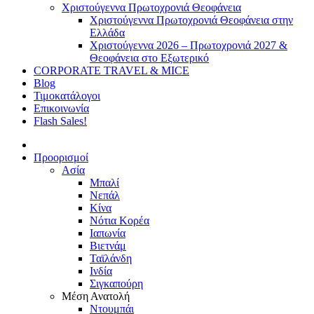
Χριστούγεννα Πρωτοχρονιά Θεοφάνεια
Χριστούγεννα Πρωτοχρονιά Θεοφάνεια στην
Ελλάδα
Χριστούγεννα 2026 – Πρωτοχρονιά 2027 &
Θεοφάνεια στο Εξωτερικό
CORPORATE TRAVEL & MICE
Blog
Τιμοκατάλογοι
Επικοινωνία
Flash Sales!
Προορισμοί
Ασία
Μπαλί
Νεπάλ
Κίνα
Νότια Κορέα
Ιαπωνία
Βιετνάμ
Ταϊλάνδη
Ινδία
Σιγκαπούρη
Μέση Ανατολή
Ντουμπάι