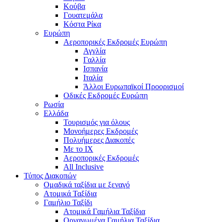
Κούβα
Γουατεμάλα
Κόστα Ρίκα
Ευρώπη
Αεροπορικές Εκδρομές Ευρώπη
Αγγλία
Γαλλία
Ισπανία
Ιταλία
Άλλοι Ευρωπαϊκοί Προορισμοί
Οδικές Εκδρομές Ευρώπη
Ρωσία
Ελλάδα
Τουρισμός για όλους
Mονοήμερες Εκδρομές
Πολυήμερες Διακοπές
Με το ΙΧ
Αεροπορικές Εκδρομές
All Inclusive
Τύπος Διακοπών
Ομαδικά ταξίδια με ξεναγό
Ατομικά Ταξίδια
Γαμήλιο Ταξίδι
Ατομικά Γαμήλια Ταξίδια
Οργανωμένα Γαμήλια Ταξίδια