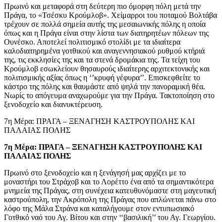
Πρωινό και μεταφορά στη δεύτερη πιο όμορφη πόλη μετά την
Πράγα, το «Τσέσκυ Κρούμλοβ». Χείμαρροι του ποταμού Βολτάβα
τρέχουν σε πολλά σημεία αυτής της μεσαιωνικής πόλης η οποία
όπως και η Πράγα είναι στην λίστα των διατηρητέων πόλεων της
Ουνέσκο. Αποτελεί πολιτισμικό στολίδι με τα ιδιαίτερα
καλοδιατηρημένα γοτθικού και αναγεννησιακού ρυθμού κτήριά
της, τις εκκλησίες της και τα στενά δρομάκια της. Τα τείχη του
Κρούμλοβ εσωκλείουν θησαυρούς ιδιαίτερης αρχιτεκτονικής και
πολιτισμικής αξίας όπως η ‘’κρυφή γέφυρα’’. Επισκεφθείτε το
κάστρο της πόλης και θαυμάστε από ψηλά την πανοραμική θέα.
Νωρίς το απόγευμα αναχωρούμε για την Πράγα. Τακτοποίηση στο
ξενοδοχείο και διανυκτέρευση.
7η Μέρα: ΠΡΑΓΑ – ΞΕΝΑΓΗΣΗ ΚΑΣΤΡΟΥΠΟΛΗΣ ΚΑΙ
ΠΑΛΑΙΑΣ ΠΟΛΗΣ
7η Μέρα: ΠΡΑΓΑ – ΞΕΝΑΓΗΣΗ ΚΑΣΤΡΟΥΠΟΛΗΣ ΚΑΙ
ΠΑΛΑΙΑΣ ΠΟΛΗΣ
Πρωινό στο ξενοδοχείο και η ξενάγησή μας αρχίζει με το
μοναστήρι του Στράχοβ και το Λορέττο ένα από τα σημαντικότερα
μνημεία της Πράγας, στη συνέχεια κατευθυνόμαστε στη μαγευτική
καστρούπολη, την Ακρόπολη της Πράγας που απλώνεται πάνω στο
λόφο της Μάλα Στράνα και καταλήγουμε στον εντυπωσιακό
Γοτθικό ναό του Αγ. Βίτου και στην ‘‘βασιλική’’ του Αγ. Γεωργίου.