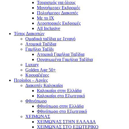
Τουρισμός για όλους
Mονοήμερες Εκδρομές
Πολυήμερες Διακοπές
Με το ΙΧ
Αεροπορικές Εκδρομές
All Inclusive
Τύπος Διακοπών
Ομαδικά ταξίδια με ξεναγό
Ατομικά Ταξίδια
Γαμήλιο Ταξίδι
Ατομικά Γαμήλια Ταξίδια
Οργανωμένα Γαμήλια Ταξίδια
Luxury
Golden Age 50+
Κρουαζιέρες
Περίοδοι – Αργίες
Διακοπές Καλοκαίρι
Καλοκαίρι στην Ελλάδα
Καλοκαίρι στο Εξωτερικό
Φθινόπωρο
Φθινόπωρο στην Ελλάδα
Φθινόπωρο στο Εξωτερικό
ΧΕΙΜΩΝΑΣ
ΧΕΙΜΩΝΑΣ ΣΤΗΝ ΕΛΛΑΔΑ
ΧΕΙΜΩΝΑΣ ΣΤΟ ΕΞΩΤΕΡΙΚΟ