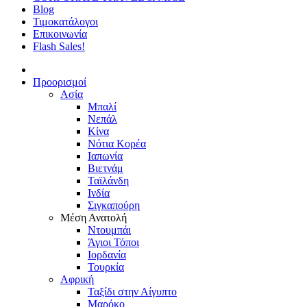
Blog
Τιμοκατάλογοι
Επικοινωνία
Flash Sales!
Προορισμοί
Ασία
Μπαλί
Νεπάλ
Κίνα
Νότια Κορέα
Ιαπωνία
Βιετνάμ
Ταϊλάνδη
Ινδία
Σιγκαπούρη
Μέση Ανατολή
Ντουμπάι
Άγιοι Τόποι
Ιορδανία
Τουρκία
Αφρική
Ταξίδι στην Αίγυπτο
Μαρόκο