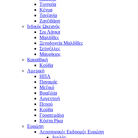
Τυνησία
Κένυα
Τανζανία
Ζανζιβάρη
Ινδικός Ωκεανός
Σρι Λάνκα
Μαλδίβες
Ξενοδοχεία Μαλδίβες
Σεϋχέλλες
Μαυρίκιος
Καραϊβική
Κούβα
Αμερική
ΗΠΑ
Παναμάς
Μεξικό
Βραζιλία
Αργεντινή
Περού
Κούβα
Γουατεμάλα
Κόστα Ρίκα
Ευρώπη
Αεροπορικές Εκδρομές Ευρώπη
Αγγλία