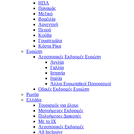
ΗΠΑ
Παναμάς
Μεξικό
Βραζιλία
Αργεντινή
Περού
Κούβα
Γουατεμάλα
Κόστα Ρίκα
Ευρώπη
Αεροπορικές Εκδρομές Ευρώπη
Αγγλία
Γαλλία
Ισπανία
Ιταλία
Άλλοι Ευρωπαϊκοί Προορισμοί
Οδικές Εκδρομές Ευρώπη
Ρωσία
Ελλάδα
Τουρισμός για όλους
Mονοήμερες Εκδρομές
Πολυήμερες Διακοπές
Με το ΙΧ
Αεροπορικές Εκδρομές
All Inclusive