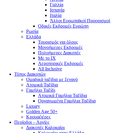
Γαλλία
Ισπανία
Ιταλία
Άλλοι Ευρωπαϊκοί Προορισμοί
Οδικές Εκδρομές Ευρώπη
Ρωσία
Ελλάδα
Τουρισμός για όλους
Mονοήμερες Εκδρομές
Πολυήμερες Διακοπές
Με το ΙΧ
Αεροπορικές Εκδρομές
All Inclusive
Τύπος Διακοπών
Ομαδικά ταξίδια με ξεναγό
Ατομικά Ταξίδια
Γαμήλιο Ταξίδι
Ατομικά Γαμήλια Ταξίδια
Οργανωμένα Γαμήλια Ταξίδια
Luxury
Golden Age 50+
Κρουαζιέρες
Περίοδοι – Αργίες
Διακοπές Καλοκαίρι
Καλοκαίρι στην Ελλάδα