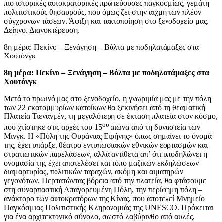
πιο ιστορικές αυτοκρατορικές πρωτεύουσες παγκοσμίως, γεμάτη
πολιτιστικούς θησαυρούς, που όμως ζει στην αιχμή των πλέον
σύγχρονων τάσεων. Άφιξη και τακτοποίηση στο ξενοδοχείο μας.
Δείπνο. Διανυκτέρευση.
8η μέρα: Πεκίνο – Ξενάγηση – Βόλτα με ποδηλατάμαξες στα
Χουτόνγκ
8η μέρα: Πεκίνο – Ξενάγηση – Βόλτα με ποδηλατάμαξες στα
Χουτόνγκ
Μετά το πρωινό μας στο ξενοδοχείο, η γνωριμία μας με την πόλη
των 22 εκατομμυρίων κατοίκων θα ξεκινήσει από τη θεαματική
Πλατεία Τιενανμέν, τη μεγαλύτερη σε έκταση πλατεία στον κόσμο,
ου
που χτίστηκε στις αρχές του 15
αιώνα από τη δυναστεία των
Μινγκ. Η «Πύλη της Ουράνιας Ειρήνης» όπως σημαίνει το όνομά
της, έχει υπάρξει θέατρο εντυπωσιακών εθνικών εορτασμών και
στρατιωτικών παρελάσεων, αλλά αντίθετα απ’ ότι υποδηλώνει η
ονομασία της έχει αποτελέσει και τόπο μαζικών εκδηλώσεων
διαμαρτυρίας, πολιτικών ταραχών, ακόμη και αιματηρών
γεγονότων. Περπατώντας βόρεια από την πλατεία, θα φτάσουμε
στη συναρπαστική Απαγορευμένη Πόλη, την περίφημη πόλη –
ανάκτορο των αυτοκρατόρων της Κίνας, που αποτελεί Mνημείο
Παγκόσμιας Πολιτιστικής Κληρονομιάς της UNESCO. Πρόκειται
για ένα αρχιτεκτονικό σύνολο, σωστό λαβύρινθο από αυλές,