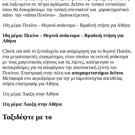
και λαξευμένα σε πέτρα αγάλματα. Δείπνο σε τοπικό εστιατόριο
όπου θα δοκιμάσουμε την τοπική σπεσιαλιτέ και χαρακτηριστικό
πιάτο την «πάπια Πεκίνου» . Διανυκτέρευση.
10η μέρα: Πεκίνο – Θερινά ανάκτορα – Βραδινή πτήση για Αθήνα
10η μέρα: Πεκίνο – Θερινά ανάκτορα – Βραδινή πτήση για
Αθήνα
Check out από το ξενοδοχείο και αναχώρηση για το θερινό Παλάτι,
ένα μεγαλοπρεπές συγκρότημα, στου οποίου τα εκτενή ανάκτορα
με τους μαγευτικούς κήπους και τις λίμνες, κατέφευγαν οι
αυτοκράτορες για να αποφύγουν την αποπνικτική ζέστη του
Πεκίνου. Επιστροφή στην πόλη και
αποχαιρετιστήριο δείπνο
.
Μεταφορά στο αεροδρόμιο για την μεταμεσονύχτια απευθείας
πτήση επιστροφής για Αθήνα.
11η μέρα: Άφιξη στην Αθήνα
11η μέρα: Άφιξη στην Αθήνα
Ταξιδέψτε με το