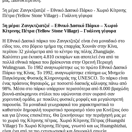
μας. Διανυκτέρευση.
5η μέρα: Ζανγκτζιατζιέ – Εθνικό Δασικό Πάρκο - Χωριό Κίτρινης
Πέτρα (Yellow Stone Village) - Γυάλινη γέφυρα
5η μέρα: Ζανγκτζιατζιέ – Εθνικό Δασικό Πάρκο – Χωριό
Κίτρινης Πέτρα (
Yellow
Stone
Village
) – Γυάλινη γέφυρα
Η Εθνικό Δασικό πάρκο του Ζανγκτζιτζιέ είναι ένα μοναδικό στο
είδος του, στο βόρειο τμήμα της επαρχίας Χουνάν στην Κίνα,
περίπου 32 χιλιόμετρα από το κέντρο της πόλης Zhangjiajie.
Καλύπτει μια έκταση 4.810 εκταρίων και αποτελεί ένα από τα
πολλά εθνικά πάρκα που βρίσκονται στην Ορεινή Περιοχή
Wulingyuan. Το 1982 αναγνωρίστηκε ως το πρώτο Εθνικό Δασικό
Πάρκο της Κίνας. Το 1992, αναγνωρίστηκε επίσημα ως Μνημείο
Παγκόσμιας Φυσικής Κληρονομιάς της UNESCO. Το πάρκο είναι
ένας πράσινος θησαυρός, με ποσοστό δασικής κάλυψης πάνω από
98%. Μέσα στο πάρκο υπάρχουν περισσότερα από 8.000 βραχώδη
βουνά-απόκρημνοι στύλοι που υψώνονται στον ουρανό σαν
χορευτική ομάδα, με ποικίλες φυσικές μορφές και μεγαλοπρεπή
παρουσία. Τα μοναδικά γεωγραφικά του χαρακτηριστικά το
καθιστούν δημοφιλή τουριστικό προορισμό τόσο για Κινέζους όσο
και για ξένους επισκέπτες. Θα ξεκινήσουμε την περιήγησή μας με
το χωριό της Κίτρινης πέτρας. Χωριό Κίτρινης Πέτρας (Huangshi
Village) Το Χωριό Κίτρινης Πέτρας, γνωστό και ως Huangshizhai,
είναι ένα από τα πιο εντυπωσιακά και δημοφιλή σημεία