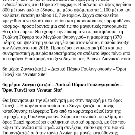
ενδιαφέροντος στο Πάρκο Zhangjiajie. Βρίσκεται σε ύψος περίπου
800 μέτρων από το έδαφος, με μέσο υψόμετρο τα 1.100 μέτρα και
καλύπτει έκταση περίπου 16,7 εκταρίων. Συχνά αποκαλείται
«μεγεθυσμένο γλαστράκι τοπίου και μικροσκοπικός παραμυθένιος
κόσμος», προσφέροντας μία από τις πιο μαγευτικές πανοραμικές
θέες στο πάρκο. Θα έχουμε την ευκαιρία να περπατήσουμε τη
Γυάλινη Γέφυρα του Μεγάλου Φαραγγιού– η μακρύτερη (370
μέτρα) και ψηλότερη γυάλινη γέφυρα στον κόσμο, η οποία άνοιξε
τον Αύγουστο του 2016. Προσφέρει εντυπωσιακή θέα και μια
συναρπαστική εμπειρία περπατήματος σε απόλυτο ύψος πάνω από
το φαράγγι Επιστροφή στο ξενοδοχείο μας. Δείπνο. Διανυκτέρευση.
6η μέρα: Ζανγκτζιατζιέ – Δασικό Πάρκο Γουλινγκγιουάν – Όροι
Τιανζί και ‘Avatar Site’
6η μέρα: Ζανγκτζιατζιέ – Δασικό Πάρκο Γουλινγκγιουάν –
Όροι Τιανζί και ‘
Avatar
Site
’
Θα ξεκινήσουμε την εξερεύνησή μας στην περιοχή με το όρος
Τιανζί. – Η καρδιά του τοπίου του Ζανγκτζιατζιέ με μονής
κατεύθυνσης τελεφερίκ: Ένα από τα κυριότερα αξιοθέατα της
περιοχής της Γουλινγκγιουάν. Χάρη στο ευνοϊκό του κλίμα, το
όρος Tianzi προσφέρει εκπληκτική φυσική ομορφιά, με θέα που
κόβει την ανάσα από ψηλά. Στη συνέχεια, επίσκεψη στο Βουνό
Γιουαντζιατζιέ από την ταινία Avatar, με μονής κατεύθυνσης