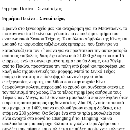
9η μέρα: Πεκίνο – Σινικό τείχος
9η μέρα: Πεκίνο – Σινικό τείχος
Πρωινό στο ξενοδοχείο μας και αναχώρηση για το Μπανταλίνκ, το
πιο κοντινό στο Πεκίνο και γι΄αυτό πιο επισκέψιμο- τμήμα του
εντυπωσιακού Σινικού Τείχους. Το απόλυτο σύμβολο της Κίνας και
μια από τις κορυφαίες ταξιδιωτικές εμπειρίες, που ξεκίνησε να
ο
κατασκευάζεται τον 7
αιώνα για να προστατεύει την αυτοκρατορία
από τους εισβολείς, διατρέχει πάνω από 21.000 χιλιόμετρα και 15
επαρχίες, ενώ το συγκεκριμένο τμήμα που θα δούμε, στα 70χλμ.
από το Πεκίνο, προστάτευε την πόλη από βορά και προσφέρει μια
καλή ιδέα της αυθεντικής του μορφής. Μετά το Σινικό Τείχος
υπάρχει δυνατότητα επίσκεψης σε κοντινό εργοστάσιο
επεξεργασίας νεφρίτη, του λίθου που στην αρχαία Κίνα
θεωρούνταν πολυτιμότερος από το χρυσό και συνδέεται στενά με
τον πολιτισμό της χώρας. Για το τέλος της ημέρας αφήσαμε τους
Τάφους των Μινγκ, τα 13 συνολικά μαυσωλεία που ξεκίνησαν όταν
ο πρώτος αυτοκράτορας της δυναστείας, Zhu Di, έχτισε το ταφικό
του μνημείο το 1409, για να ακολουθήσουν ακόμη δώδεκα, στα
επόμενα 230 χρόνια. Θα δούμε ένα από τα τρία μαυσωλεία που
είναι ανοιχτά στο κοινό το Changling ή το, Dingling και θα
απολαύσουμε μια υπέροχη βόλτα στο γαλήνιο Ιερό Δρόμο που
συνδέει τους τάφους και στολίζεται με πύλες, περίτεχνες κολώνες