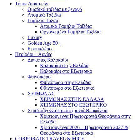
Τύπος Διακοπών
Ομαδικά ταξίδια με ξεναγό
Ατομικά Ταξίδια
Γαμήλιο Ταξίδι
Ατομικά Γαμήλια Ταξίδια
Οργανωμένα Γαμήλια Ταξίδια
Luxury
Golden Age 50+
Κρουαζιέρες
Περίοδοι – Αργίες
Διακοπές Καλοκαίρι
Καλοκαίρι στην Ελλάδα
Καλοκαίρι στο Εξωτερικό
Φθινόπωρο
Φθινόπωρο στην Ελλάδα
Φθινόπωρο στο Εξωτερικό
ΧΕΙΜΩΝΑΣ
ΧΕΙΜΩΝΑΣ ΣΤΗΝ ΕΛΛΑΔΑ
ΧΕΙΜΩΝΑΣ ΣΤΟ ΕΞΩΤΕΡΙΚΟ
Χριστούγεννα Πρωτοχρονιά Θεοφάνεια
Χριστούγεννα Πρωτοχρονιά Θεοφάνεια στην
Ελλάδα
Χριστούγεννα 2026 – Πρωτοχρονιά 2027 &
Θεοφάνεια στο Εξωτερικό
CORPORATE TRAVEL & MICE