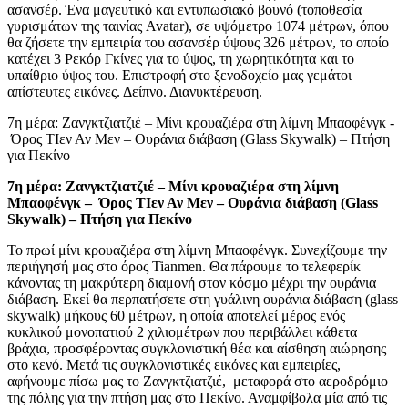
ασανσέρ. Ένα μαγευτικό και εντυπωσιακό βουνό (τοποθεσία
γυρισμάτων της ταινίας Avatar), σε υψόμετρο 1074 μέτρων, όπου
θα ζήσετε την εμπειρία του ασανσέρ ύψους 326 μέτρων, το οποίο
κατέχει 3 Ρεκόρ Γκίνες για το ύψος, τη χωρητικότητα και το
υπαίθριο ύψος του. Επιστροφή στο ξενοδοχείο μας γεμάτοι
απίστευτες εικόνες. Δείπνο. Διανυκτέρευση.
7η μέρα: Ζανγκτζιατζιέ – Μίνι κρουαζιέρα στη λίμνη Μπαοφένγκ -
Όρος ΤΙεν Αν Μεν – Ουράνια διάβαση (Glass Skywalk) – Πτήση
για Πεκίνο
7η μέρα: Ζανγκτζιατζιέ – Μίνι κρουαζιέρα στη λίμνη
Μπαοφένγκ – Όρος ΤΙεν Αν Μεν – Ουράνια διάβαση (
Glass
Skywalk
) – Πτήση για Πεκίνο
Το πρωί μίνι κρουαζιέρα στη λίμνη Μπαοφένγκ. Συνεχίζουμε την
περιήγησή μας στο όρος Tianmen. Θα πάρουμε το τελεφερίκ
κάνοντας τη μακρύτερη διαμονή στον κόσμο μέχρι την ουράνια
διάβαση. Εκεί θα περπατήσετε στη γυάλινη ουράνια διάβαση (glass
skywalk) μήκους 60 μέτρων, η οποία αποτελεί μέρος ενός
κυκλικού μονοπατιού 2 χιλιομέτρων που περιβάλλει κάθετα
βράχια, προσφέροντας συγκλονιστική θέα και αίσθηση αιώρησης
στο κενό. Μετά τις συγκλονιστικές εικόνες και εμπειρίες,
αφήνουμε πίσω μας το Ζανγκτζιατζιέ, μεταφορά στο αεροδρόμιο
της πόλης για την πτήση μας στο Πεκίνο. Αναμφίβολα μία από τις