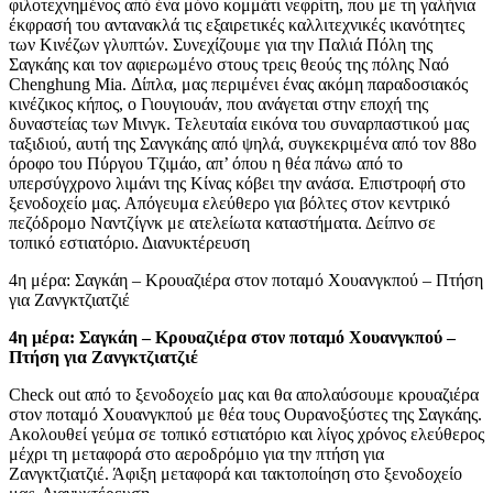
φιλοτεχνημένος από ένα μόνο κομμάτι νεφρίτη, που με τη γαλήνια
έκφρασή του αντανακλά τις εξαιρετικές καλλιτεχνικές ικανότητες
των Κινέζων γλυπτών. Συνεχίζουμε για την Παλιά Πόλη της
Σαγκάης και τον αφιερωμένο στους τρεις θεούς της πόλης Ναό
Chenghung Mia. Δίπλα, μας περιμένει ένας ακόμη παραδοσιακός
κινέζικος κήπος, ο Γιουγιουάν, που ανάγεται στην εποχή της
δυναστείας των Μινγκ. Τελευταία εικόνα του συναρπαστικού μας
ταξιδιού, αυτή της Σανγκάης από ψηλά, συγκεκριμένα από τον 88ο
όροφο του Πύργου Τζιμάο, απ’ όπου η θέα πάνω από το
υπερσύγχρονο λιμάνι της Κίνας κόβει την ανάσα. Επιστροφή στο
ξενοδοχείο μας. Απόγευμα ελεύθερο για βόλτες στον κεντρικό
πεζόδρομο Ναντζίγνκ με ατελείωτα καταστήματα. Δείπνο σε
τοπικό εστιατόριο. Διανυκτέρευση
4η μέρα: Σαγκάη – Κρουαζιέρα στον ποταμό Χουανγκπού – Πτήση
για Ζανγκτζιατζιέ
4η μέρα: Σαγκάη – Κρουαζιέρα στον ποταμό Χουανγκπού –
Πτήση για Ζανγκτζιατζιέ
Check out από το ξενοδοχείο μας και θα απολαύσουμε κρουαζιέρα
στον ποταμό Χουανγκπού με θέα τους Ουρανοξύστες της Σαγκάης.
Ακολουθεί γεύμα σε τοπικό εστιατόριο και λίγος χρόνος ελεύθερος
μέχρι τη μεταφορά στο αεροδρόμιο για την πτήση για
Ζανγκτζιατζιέ. Άφιξη μεταφορά και τακτοποίηση στο ξενοδοχείο