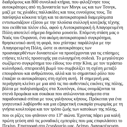
διαδρόμους και 800 συνολικά κτήρια, που φιλοξένησε τους
αυτοκράτορες από τη Δυναστεία των Μινγκ ως και των Τσινγκ,
μαζί με τις χιλιάδες παλλακίδες και τους ευνούχους τους. Τα
πανύψηλα κόκκινα τείχη και τα αυτοκρατορικά διαμερίσματα
εντυπωσιάζουν εξίσου με την πλούσια συλλογή κινεζικής τέχνης
που εκτίθεται πλέον εδώ, αφού η Αυτοκρατορική ή Απαγορευμένη
Πόλη αποτελεί σήμερα δημόσιο μουσείο. Επόμενη στάση μας ο
Ναός του Ουρανού, ένα ακόμη αυτοκρατορικό συγκρότημα,
θρησκευτικό αυτή τη φορά, που χτίστηκε παράλληλα με την
Απαγορευμένη Πόλη, ώστε οι αυτοκράτορες των
προαναφερθέντων δυναστειών να προσέρχονται για τις επίσημες
ετήσιες τελετές προσευχής για ευλογημένη σοδειά. Το μεγαλύτερο
σωζόμενο συγκρότημα του είδους του στην Κίνα, με τον τεράστιο
κυλινδρικό, σπειροειδή βωμό του συμβολίζει τη σχέση μεταξύ
επουράνιου και ανθρώπινου, αλλά και το σημαντικό ρόλο που
έπαιζαν οι αυτοκράτορες στη σχέση αυτή. Η σημερινή μας
περιήγηση κλείνει με μια από τις πιο αυθεντικές εικόνες της πόλης,
βόλτα με ποδηλατάμαξες στα Χουτόνγκ, όπως ονομάζονται τα
στενά δρομάκια και σοκάκια που απλώνονται ανάμεσα στα
παραδοσιακά σπίτια με τους γαλήνιους κήπους. Πρόκειται για ένα
γοητευτικό λαβύρινθο και μια εξαιρετική ευκαιρία γνωριμίας με τη
γνήσια κουλτούρα και τον τρόπο ζωής των κατοίκων της πόλης,
ο
που οι ρίζες του φτάνουν στο 13
αιώνα. Έχοντας πάρει μια καλή
πρώτη γεύση από τις μοναδικές εμπειρίες που μας επιφυλάσσει το
Πεκίνο. Επιστροφή στο ξενοδοχείο μας. Δείπνο. Διανυκτέρευση.