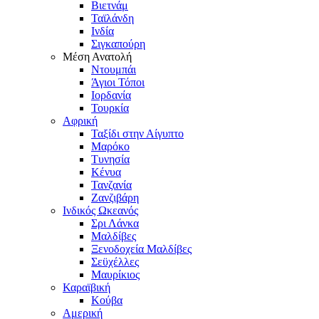
Βιετνάμ
Ταϊλάνδη
Ινδία
Σιγκαπούρη
Μέση Ανατολή
Ντουμπάι
Άγιοι Τόποι
Ιορδανία
Τουρκία
Αφρική
Ταξίδι στην Αίγυπτο
Μαρόκο
Τυνησία
Κένυα
Τανζανία
Ζανζιβάρη
Ινδικός Ωκεανός
Σρι Λάνκα
Μαλδίβες
Ξενοδοχεία Μαλδίβες
Σεϋχέλλες
Μαυρίκιος
Καραϊβική
Κούβα
Αμερική