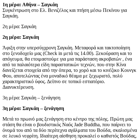
1η μέρα: Αθήνα – Σαγκάη
Συγκέντρωση στο Ελ. Βενιζέλος και πτήση μέσω Πεκίνου για
Σαγκάη.
2η μέρα: Σαγκάη
2η μέρα: Σαγκάη
Άφιξη στην υπερσύγχρονη Σαγκάη. Μεταφορά και τακτοποίηση
στο ξενοδοχείο μας (Check in μετά τις 14.00). Ξεκούραση και το
απόγευμα, θα ετοιμαστούμε για μια παράσταση ακροβατών , ένα
από τα παλαιότερα είδη παραστατικών τεχνών, που στην Κίνα
δανείζεται στοιχεία από την όπερα, το χορό και το κινέζικο Κουνγκ
Φου, αποτελώντας ένα μοναδικό θέαμα με ξεχωριστό, πολύ
χαρακτηριστικό ύφος. Δείπνο σε τοπικό εστιατόριο.
Διανυκτέρευση.
3η μέρα: Σαγκάη – ξενάγηση
3η μέρα: Σαγκάη – ξενάγηση
Μετά το πρωινό μας ξενάγηση στο κέντρο της πόλης. Πρώτη μας
στάση θα είναι ο βουδιστικός Ναός Jade Buddha, που παίρνει το
όνομά του από τα δύο περίτεχνα αγάλματα του Βούδα, σκαλισμένα
σε λευκό νεφρίτη. Ιδιαίτερη αίσθηση προκαλεί ο καθιστός Βούδας,