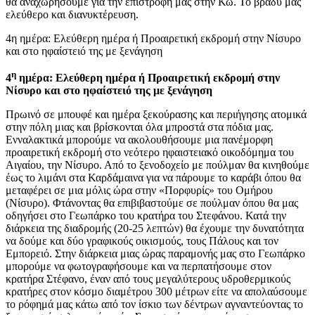
θα αναχωρήσουμε για την επιστροφή μας στην Κω. Το βράδυ μας
ελεύθερο και διανυκτέρευση.
4η ημέρα: Ελεύθερη ημέρα ή Προαιρετική εκδρομή στην Νίσυρο
και στο ηφαίστειό της με ξενάγηση
η
4
ημέρα: Ελεύθερη ημέρα ή Προαιρετική εκδρομή στην
Νίσυρο και στο ηφαίστειό της με ξενάγηση
Πρωινό σε μπουφέ και ημέρα ξεκούρασης και περιήγησης ατομικά
στην πόλη μιας και βρίσκονται όλα μπροστά στα πόδια μας.
Ενναλακτικά μπορούμε να ακολουθήσουμε μια πανέμορφη
προαιρετική εκδρομή στο νεότερο ηφαιστειακό οικοδόμημα του
Αιγαίου, την Νίσυρο. Από το ξενοδοχείο με πούλμαν θα κινηθούμε
έως το λιμάνι στα Καρδάμαινα για να πάρουμε το καράβι όπου θα
μεταφέρει σε μια μόλις ώρα στην «Πορφυρίς» του Ομήρου
(Νίσυρο). Φτάνοντας θα επιβιβαστούμε σε πούλμαν όπου θα μας
οδηγήσει στο Γεωπάρκο του κρατήρα του Στεφάνου. Κατά την
διάρκεια της διαδρομής (20-25 λεπτών) θα έχουμε την δυνατότητα
να δούμε και δύο γραφικούς οικισμούς, τους Πάλους και τον
Εμπορειό. Στην διάρκεια μιας ώρας παραμονής μας στο Γεωπάρκο
μπορούμε να φωτογραφήσουμε και να περπατήσουμε στον
κρατήρα Στέφανο, έναν από τους μεγαλύτερους υδροθερμικούς
κρατήρες στον κόσμο διαμέτρου 300 μέτρων είτε να απολαύσουμε
το ρόφημά μας κάτω από τον ίσκιο των δέντρων αγναντεύοντας το