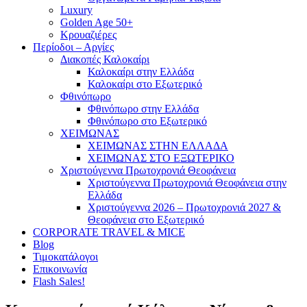
Luxury
Golden Age 50+
Κρουαζιέρες
Περίοδοι – Αργίες
Διακοπές Καλοκαίρι
Καλοκαίρι στην Ελλάδα
Καλοκαίρι στο Εξωτερικό
Φθινόπωρο
Φθινόπωρο στην Ελλάδα
Φθινόπωρο στο Εξωτερικό
ΧΕΙΜΩΝΑΣ
ΧΕΙΜΩΝΑΣ ΣΤΗΝ ΕΛΛΑΔΑ
ΧΕΙΜΩΝΑΣ ΣΤΟ ΕΞΩΤΕΡΙΚΟ
Χριστούγεννα Πρωτοχρονιά Θεοφάνεια
Χριστούγεννα Πρωτοχρονιά Θεοφάνεια στην
Ελλάδα
Χριστούγεννα 2026 – Πρωτοχρονιά 2027 &
Θεοφάνεια στο Εξωτερικό
CORPORATE TRAVEL & MICE
Blog
Τιμοκατάλογοι
Επικοινωνία
Flash Sales!