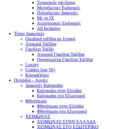
Τουρισμός για όλους
Mονοήμερες Εκδρομές
Πολυήμερες Διακοπές
Με το ΙΧ
Αεροπορικές Εκδρομές
All Inclusive
Τύπος Διακοπών
Ομαδικά ταξίδια με ξεναγό
Ατομικά Ταξίδια
Γαμήλιο Ταξίδι
Ατομικά Γαμήλια Ταξίδια
Οργανωμένα Γαμήλια Ταξίδια
Luxury
Golden Age 50+
Κρουαζιέρες
Περίοδοι – Αργίες
Διακοπές Καλοκαίρι
Καλοκαίρι στην Ελλάδα
Καλοκαίρι στο Εξωτερικό
Φθινόπωρο
Φθινόπωρο στην Ελλάδα
Φθινόπωρο στο Εξωτερικό
ΧΕΙΜΩΝΑΣ
ΧΕΙΜΩΝΑΣ ΣΤΗΝ ΕΛΛΑΔΑ
ΧΕΙΜΩΝΑΣ ΣΤΟ ΕΞΩΤΕΡΙΚΟ