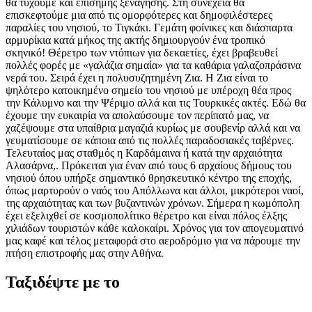
θα τύχουμε και επίσημης ξενάγησης. Στη συνέχεια θα
επισκεφτούμε μια από τις ομορφότερες και δημοφιλέστερες
παραλίες του νησιού, το Τιγκάκι. Γεμάτη φοίνικες και διάσπαρτα
αρμυρίκια κατά μήκος της ακτής δημιουργούν ένα τροπικό
σκηνικό! Θέρετρο των ντόπιων για δεκαετίες, έχει βραβευθεί
πολλές φορές με «γαλάζια σημαία» για τα καθάρια γαλαζοπράσινα
νερά του. Σειρά έχει η πολυσυζητημένη Ζια. Η Ζια είναι το
ψηλότερο κατοικημένο σημείο του νησιού με υπέροχη θέα προς
την Κάλυμνο και την Ψέριμο αλλά και τις Τουρκικές ακτές. Εδώ θα
έχουμε την ευκαιρία να απολαύσουμε τον περίπατό μας, να
χαζέψουμε στα υπαίθρια μαγαζιά κυρίως με σουβενίρ αλλά και να
γευματίσουμε σε κάποια από τις πολλές παραδοσιακές ταβέρνες.
Τελευταίος μας σταθμός η Καρδάμαινα ή κατά την αρχαιότητα
Αλασάρνα,. Πρόκειται για έναν από τους 6 αρχαίους δήμους του
νησιού όπου υπήρξε σημαντικό θρησκευτικό κέντρο της εποχής,
όπως μαρτυρούν ο ναός του Απόλλωνα και άλλοι, μικρότεροι ναοί,
της αρχαιότητας και των βυζαντινών χρόνων. Σήμερα η κωμόπολη
έχει εξελιχθεί σε κοσμοπολίτικο θέρετρο και είναι πόλος έλξης
χιλιάδων τουριστών κάθε καλοκαίρι. Χρόνος για τον απογευματινό
μας καφέ και τέλος μεταφορά στο αεροδρόμιο για να πάρουμε την
πτήση επιστροφής μας στην Αθήνα.
Ταξιδέψτε με το