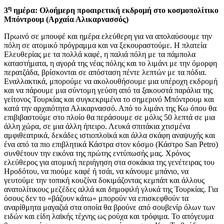
η
3
ημέρα: Ολοήμερη προαιρετική εκδρομή στο κοσμοπολίτικο
Μπόντρουμ (Αρχαία Αλικαρνασσός)
Πρωινό σε μπουφέ και ημέρα ελεύθερη για να απολαύσουμε την
πόλη σε ατομικό πρόγραμμα και να ξεκουραστούμε. Η πλατεία
Ελευθερίας με τα πολλά καφέ, η παλιά πόλη με τα πάμπολα
καταστήματα, η αγορά της νέας πόλης και το λιμάνι με την όμορφη
περατζάδα, βρίσκονται σε απόσταση πέντε λεπτών με τα πόδια.
Εναλλακτικά, μπορούμε να ακολουθήσουμε μια υπέροχη εκδρομή
και να πάρουμε μια σύντομη γεύση από τα ξακουστά παράλια της
γείτονος Τουρκίας και συγκεκριμένα το σημερινό Μπόντρουμ και
κατά την αρχαιότητα Αλικαρνασσό. Από το λιμάνι της Κω όπου θα
επιβιβαστούμε στο πλοίο θα περάσουμε σε μόλις 50 λεπτά σε μια
άλλη χώρα, σε μια άλλη ήπειρο. Λευκά σπιτάκια χτισμένα
αμφιθεατρικά, δεκάδες ιστιοπλοϊκά και άλλα σκάφη αναψυχής και
ένα από τα πιο επιβλητικά Κάστρα στον κόσμο (Κάστρο San Petro)
συνθέτουν την εικόνα της πρώτης εντύπωσής μας. Χρόνος
ελεύθερος για ατομική περιήγηση στα σοκάκια της γενέτειρας του
Ηροδότου, να πιούμε καφέ ή τσάι, να κάνουμε μπάνιο, να
γευτούμε την τοπική κουζίνα δοκιμάζοντας κεμπάπ και άλλους
ανατολίτικους μεζέδες αλλά και δημοφιλή γλυκά της Τουρκίας. Για
όσους δεν το «βάζουν κάτω» μπορούν να επισκεφθούν τα
αναρίθμητα μαγαζιά στα οποία θα βρούνε από σουβενίρ όλων των
ειδών και είδη λαϊκής τέχνης ως ρούχα και τρόφιμα. Το απόγευμα