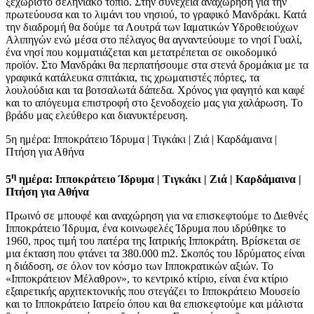
ξεχωριστό σεληνιακό τοπίο. Στην συνέχεια αναχώρηση για την
πρωτεύουσα και το λιμάνι του νησιού, το γραφικό Μανδράκι. Κατά
την διαδρομή θα δούμε τα Λουτρά των Ιαματικών Υδροθειούχων
Αλιπηγών ενώ μέσα στο πέλαγος θα αγναντεύουμε το νησί Γυαλί,
ένα νησί που κομματιάζεται και μετατρέπεται σε οικοδομικό
προϊόν. Στο Μανδράκι θα περπατήσουμε στα στενά δρομάκια με τα
γραφικά κατάλευκα σπιτάκια, τις χρωματιστές πόρτες, τα
λουλούδια και τα βοτσαλωτά δάπεδα. Χρόνος για φαγητό και καφέ
και το απόγευμα επιστροφή στο ξενοδοχείο μας για χαλάρωση. Το
βράδυ μας ελεύθερο και διανυκτέρευση.
5η ημέρα: Ιπποκράτειο Ίδρυμα | Τιγκάκι | Ζιά | Καρδάμαινα |
Πτήση για Αθήνα
η
5
ημέρα: Ιπποκράτειο Ίδρυμα | Τιγκάκι | Ζιά | Καρδάμαινα |
Πτήση για Αθήνα
Πρωινό σε μπουφέ και αναχώρηση για να επισκεφτούμε το Διεθνές
Ιπποκράτειο Ίδρυμα, ένα κοινωφελές Ίδρυμα που ιδρύθηκε το
1960, προς τιμή του πατέρα της Ιατρικής Ιπποκράτη. Βρίσκεται σε
μια έκταση που φτάνει τα 380.000 m2. Σκοπός του Ιδρύματος είναι
η διάδοση, σε όλον τον κόσμο των Ιπποκρατικών αξιών. Το
«Ιπποκράτειον Μέλαθρον», το κεντρικό κτίριο, είναι ένα κτίριο
εξαιρετικής αρχιτεκτονικής που στεγάζει το Ιπποκράτειο Μουσείο
και το Ιπποκράτειο Ιατρείο όπου και θα επισκεφτούμε και μάλιστα