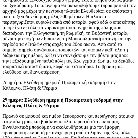
και ξεκούραση. Το απόγευμα θα ακολουθήσουμε (προαιρετικά) τον
αρχηγό μας μέχρι την κεντρική πλατεία Ελευθερίας, σε απόσταση
από το ξενοδοχείο μας μόλις 200 μέτρων. Η πλατεία
περιτριγυρίζεται κυριολεκτικά από ιστορία, αφού εδώ ο επισκέπτης
μπορεί να δει όλα τα χαρακτηριστικά μνημεία της πόλης που
διατρέχουν την Ελληνιστική, τη Ρωμαϊκή, τη Βυζαντινή ιστορία,
μέχρι την εποχή των Ιπποτών, τη Μουσουλμανική κατοχή και την
περίοδο των Ιταλών στις αρχές του 20ου αιώνα. Από αυτό το
σημείο, σημείο συνάντησης τουριστών και ντόπιων καθ΄ όλη τη
διάρκεια της ημέρας, αξίζει να συνεχίσουμε την βόλτα μας προς
την πεζοδρομημένη παλιά πόλη της Κω, γεμάτη ζωή με τα δεκάδες
τουριστικά καταστήματα, καφέ και εστιατόρια. Το βράδυ μας
ελεύθερο και διανυκτέρευση.
2η ημέρα: Ελεύθερη ημέρα ή Προαιρετική εκδρομή στην
Κάλυμνο, Πλάτη & Ψέριμο
η
2
ημέρα: Ελεύθερη ημέρα ή Προαιρετική εκδρομή στην
Κάλυμνο, Πλάτη & Ψέριμο
Πρωινό σε μπουφέ και ημέρα ξεκούρασης και περιήγησης ατομικά
στην πόλη μιας και βρίσκονται όλα μπροστά στα πόδια μας.
Ενναλακτικά μπορούμε να ακολουθήσουμε μια πανέμορφη
προαιρετική εκδρομή με αναχώρηση από το λιμάνι της Κω, μόλις