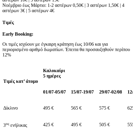
Νοέμβριο έως Μάρτιο: 1-2 αστέρων 0,50€ | 3 αστέρων 1,50€ | 4
αστέρων 3€ | 5 αστέρων 4€
Τιμές
Early
Booking
:
Οι τιμές ισχύουν με έγκαιρη κράτηση έως 10/06 και για
περιορισμένο αριθμό δωματίων. Έπειτα θα προσαυξηθούν περίπου
12%
Καλοκαίρι
5 ημέρες
Τιμές κατ’ άτομο
01/07-05/07
15/07-19/07
29/07-02/08
12
Δίκλινο
495 €
565 €
575 €
62
ος
425 €
495 €
505 €
55
3
ενήλικας