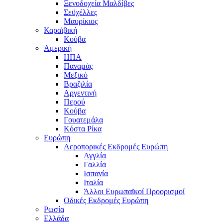
Ξενοδοχεία Μαλδίβες
Σεϋχέλλες
Μαυρίκιος
Καραϊβική
Κούβα
Αμερική
ΗΠΑ
Παναμάς
Μεξικό
Βραζιλία
Αργεντινή
Περού
Κούβα
Γουατεμάλα
Κόστα Ρίκα
Ευρώπη
Αεροπορικές Εκδρομές Ευρώπη
Αγγλία
Γαλλία
Ισπανία
Ιταλία
Άλλοι Ευρωπαϊκοί Προορισμοί
Οδικές Εκδρομές Ευρώπη
Ρωσία
Ελλάδα