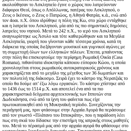
ακολούθησαν το Ασκληπιείο έγινε ο χώρος που λατρεύονταν
διάφοροι Θεοί, όπως ο Απόλλωνας, πατέρας του Ασκληπιού, ο
Ζευς ο Ικέσιος, ο Ζευς ο Πατρώος, η Αθηνά Φατρία, κ.ά., ενώ από
τον 4οαι. π.Χ. όπου ιδρύθηκε η πόλη της Κω, στο χώρο εντάχθηκε
και η λατρεία του Ασκληπιού, μία από τις πιο σημαντικές δημόσιες
λατρείες του νησιού. Μετά το 242 π.Χ., το ιερό του Ασκληπιού
αναγνωρίστηκε ως Άσυλο και τότε καθιερώθηκαν και τα Μεγάλα
Ασκληπιεία, γιορτή που γίνονταν κάθε τέσσερα χρόνια, κατά τη
διάρκεια της οποίας διεξάγονταν μουσικοί και γυμνικοί αγώνες με
τη συμμετοχή όλων των ελληνικών πόλεων. Έπειτα, μπαίνοντας
στην πόλη θα επισκεφτούμε την περίφημη Ρωμαϊκή Οικία (Casa
Romana), πιθανότατα ιδιοκτησία κάποιου εύπορου Κώου, η οποία
χρονολογείται στους ρωμαϊκούς αυτοκρατορικούς χρόνους και
χαρακτηρίζεται από το μεγάλο της μέγεθος των 36 δωματίων και
τον πολυτελή της διάκοσμο. Σειρά έχει το κάστρο της Νερατζιάς το
οποίο θα δούμε απ’ έξω λόγω εργασιών. Το κάστρο χτίστηκε από
το 1436 έως το 1514 μ.Χ. και αποτελεί ένα από τα πιο
χαρακτηριστικά δείγματα αρχιτεκτονικής των Ιπποτών στα
Δωδεκάνησα, ενώ από τα ίχνη του φαίνεται πως είχε
πρωτοκατοικηθεί από τη Μυκηναϊκή περίοδο. Συνεχίζοντας την
περιήγησή μας, πριν φτάσουμε στην Αρχαία Αγορά θα περάσουμε
από τον γνωστό «Πλάτανο του Ιπποκράτη», που η παράδοση λέει
πως στη σκιά του δίδασκε την επιστήμη της ιατρικής στους μαθητές
του. Μετά το πέρασμά μας από την αρχαία αγορά θα φθάσουμε στο
κεντρικότατο ξενοδοχείο διαμονής μας. Τακτοποίηση στα δωμάτια