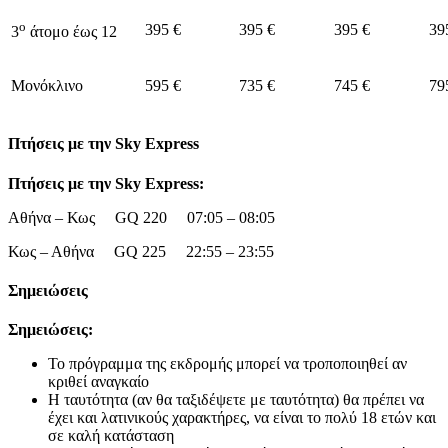
ο
395 €
395 €
395 €
39
3
άτομο έως 12
Μονόκλινο
595 €
735 €
745 €
79
Πτήσεις με την Sky Express
Πτήσεις με την
Sky
Express
:
Αθήνα – Κως GQ 220 07:05 – 08:05
Κως – Αθήνα GQ 225 22:55 – 23:55
Σημειώσεις
Σημειώσεις:
Το πρόγραμμα της εκδρομής μπορεί να τροποποιηθεί αν
κριθεί αναγκαίο
Η ταυτότητα (αν θα ταξιδέψετε με ταυτότητα) θα πρέπει να
έχει και λατινικούς χαρακτήρες, να είναι το πολύ 18 ετών και
σε καλή κατάσταση