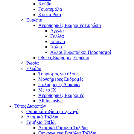
Κούβα
Γουατεμάλα
Κόστα Ρίκα
Ευρώπη
Αεροπορικές Εκδρομές Ευρώπη
Αγγλία
Γαλλία
Ισπανία
Ιταλία
Άλλοι Ευρωπαϊκοί Προορισμοί
Οδικές Εκδρομές Ευρώπη
Ρωσία
Ελλάδα
Τουρισμός για όλους
Mονοήμερες Εκδρομές
Πολυήμερες Διακοπές
Με το ΙΧ
Αεροπορικές Εκδρομές
All Inclusive
Τύπος Διακοπών
Ομαδικά ταξίδια με ξεναγό
Ατομικά Ταξίδια
Γαμήλιο Ταξίδι
Ατομικά Γαμήλια Ταξίδια
Οργανωμένα Γαμήλια Ταξίδια