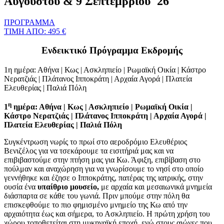
Αυγούστου & 9 Σεπτεμβρίου '26
ΠΡΟΓΡΑΜΜΑ
ΤΙΜΗ ΑΠΟ: 495 €
Ενδεικτικό Πρόγραμμα Εκδρομής
1η ημέρα: Αθήνα | Κως | Ασκληπιείο | Ρωμαϊκή Οικία | Κάστρο
Νερατζιάς | Πλάτανος Ιπποκράτη | Αρχαία Αγορά | Πλατεία
Ελευθερίας | Παλιά Πόλη
η
1
ημέρα: Αθήνα | Κως | Ασκληπιείο | Ρωμαϊκή Οικία |
Κάστρο Νερατζιάς | Πλάτανος Ιπποκράτη | Αρχαία Αγορά |
Πλατεία Ελευθερίας | Παλιά Πόλη
Συγκέντρωση νωρίς το πρωί στο αεροδρόμιο Ελευθέριος
Βενιζέλος για να τσεκάρουμε τα εισιτήριά μας και να
επιβιβαστούμε στην πτήση μας για Κω. Άφιξη, επιβίβαση στο
πούλμαν και αναχώρηση για να γνωρίσουμε το νησί στο οποίο
γεννήθηκε και έζησε ο Ιπποκράτης, πατέρας της ιατρικής, στην
ουσία ένα
υπαίθριο μουσείο,
με αρχαία και μεσαιωνικά μνημεία
διάσπαρτα σε κάθε του γωνιά. Πριν μπούμε στην πόλη θα
επισκεφθούμε το πιο φημισμένο μνημείο της Κω από την
αρχαιότητα έως και σήμερα, το Ασκληπιείο. Η πρώτη χρήση του
χώρου τοποθετείται στη μυκηναϊκή εποχή, ενώ στους αιώνες που