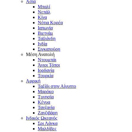
Ασία
Μπαλί
Νεπάλ
Κίνα
Νότια Κορέα
Ιαπωνία
Βιετνάμ
Ταϊλάνδη
Ινδία
Σιγκαπούρη
Μέση Ανατολή
Ντουμπάι
Άγιοι Τόποι
Ιορδανία
Τουρκία
Αφρική
Ταξίδι στην Αίγυπτο
Μαρόκο
Τυνησία
Κένυα
Τανζανία
Ζανζιβάρη
Ινδικός Ωκεανός
Σρι Λάνκα
Μαλδίβες