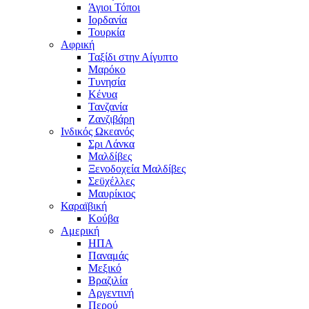
Άγιοι Τόποι
Ιορδανία
Τουρκία
Αφρική
Ταξίδι στην Αίγυπτο
Μαρόκο
Τυνησία
Κένυα
Τανζανία
Ζανζιβάρη
Ινδικός Ωκεανός
Σρι Λάνκα
Μαλδίβες
Ξενοδοχεία Μαλδίβες
Σεϋχέλλες
Μαυρίκιος
Καραϊβική
Κούβα
Αμερική
ΗΠΑ
Παναμάς
Μεξικό
Βραζιλία
Αργεντινή
Περού