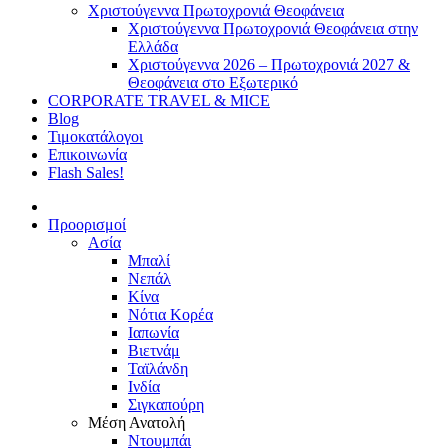
Χριστούγεννα Πρωτοχρονιά Θεοφάνεια
Χριστούγεννα Πρωτοχρονιά Θεοφάνεια στην
Ελλάδα
Χριστούγεννα 2026 – Πρωτοχρονιά 2027 &
Θεοφάνεια στο Εξωτερικό
CORPORATE TRAVEL & MICE
Blog
Τιμοκατάλογοι
Επικοινωνία
Flash Sales!
Προορισμοί
Ασία
Μπαλί
Νεπάλ
Κίνα
Νότια Κορέα
Ιαπωνία
Βιετνάμ
Ταϊλάνδη
Ινδία
Σιγκαπούρη
Μέση Ανατολή
Ντουμπάι