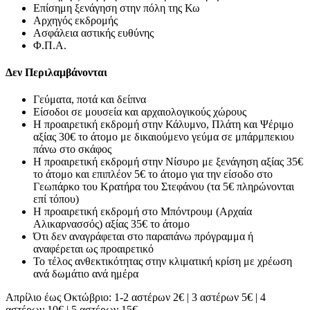
Επίσημη ξενάγηση στην πόλη της Κω
Αρχηγός εκδρομής
Ασφάλεια αστικής ευθύνης
Φ.Π.Α.
Δεν Περιλαμβάνονται
Γεύματα, ποτά και δείπνα
Είσοδοι σε μουσεία και αρχαιολογικούς χώρους
Η προαιρετική εκδρομή στην Κάλυμνο, Πλάτη και Ψέριμο
αξίας 30€ το άτομο με δικαιούμενο γεύμα σε μπάρμπεκιου
πάνω στο σκάφος
Η προαιρετική εκδρομή στην Νίσυρο με ξενάγηση αξίας 35€
το άτομο και επιπλέον 5€ το άτομο για την είσοδο στο
Γεωπάρκο του Κρατήρα του Στεφάνου (τα 5€ πληρώνονται
επί τόπου)
Η προαιρετική εκδρομή στο Μπόντρουμ (Αρχαία
Αλικαρνασσός) αξίας 35€ το άτομο
Ότι δεν αναγράφεται στο παραπάνω πρόγραμμα ή
αναφέρεται ως προαιρετικό
Το τέλος ανθεκτικότητας στην κλιματική κρίση με χρέωση
ανά δωμάτιο ανά ημέρα
Απρίλιο έως Οκτώβριο: 1-2 αστέρων 2€ | 3 αστέρων 5€ | 4
αστέρων 10€ | 5 αστέρων 15€