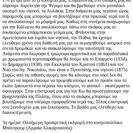
170 μέτρα από το ξενοδοχείο μας. Επιβαίνοντας στο σκάφος μας θα
πάρουμε πορεία για την Ψέριμο και θα βρεθούμε στον μοναδικό
οικισμό του νησιού, τα Αυλάκια. Στην διάρκεια μιας περίπου ώρας
παραμονής μας μπορούμε να βουτήξουμε στα τιρκουάζ νερά του ή
να απολαύσουμε το ρόφημά μας. Καθώς στη συνέχεια αναχωρούμε
για την Κάλυμνο θα απολαύσουμε πάνω στο σκάφος μας το
δικαιούμενο μπάρμπεκιου γεύμα μας. Φτάνοντας στην
πρωτεύουσα και λιμάνι του νησιού, την Πόθια, θα έχουμε
ελεύθερο χρόνο στη διάθεσή μας για να περιηγηθούμε ατομικά στα
στενά δρομάκια και να ανακαλύψουμε την ταυτότητά της.
Ανάμεσα στα διώροφα ή τριώροφα αρχοντικά και τα παραδοσιακά
με χρωματιστά πορτοπαράθυρα θα δούμε και το Επαρχείο (1934),
το Δημαρχείο (1938), την Εκκλησία του Χριστού (1861) και τον
Ναό του Αγ. Νικολάου, που είναι ο Προστάτης του νησιού (1875).
Σαφώς από τις πιθανές αγορές που θα κάνουμε στο νησί δεν θα
πρέπει να παραλείψουμε να προμηθευτούμε και το προϊόν που το
έκανε ξακουστό στα πέρατα του κόσμου, το φυσικό – ακατέργαστο
σφουγγάρι. Στην επιστροφή μας για την Κω θα προσεγγίσουμε την
βραχονησίδα της Πλάτης, όπου από το σκάφος μπορούμε να
βουτήξουμε στα υπέροχα σμαραγδένια νερά της. Τέλος επιστροφή
στο ξενοδοχείο μας για ξεκούραση. Το βράδυ μας ελεύθερο και
διανυκτέρευση.
3η ημέρα: Ολοήμερη προαιρετική εκδρομή στο κοσμοπολίτικο
Μπόντρουμ (Αρχαία Αλικαρνασσός)