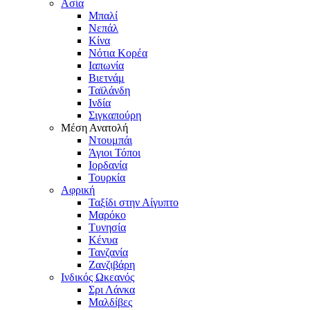
Ασία
Μπαλί
Νεπάλ
Κίνα
Νότια Κορέα
Ιαπωνία
Βιετνάμ
Ταϊλάνδη
Ινδία
Σιγκαπούρη
Μέση Ανατολή
Ντουμπάι
Άγιοι Τόποι
Ιορδανία
Τουρκία
Αφρική
Ταξίδι στην Αίγυπτο
Μαρόκο
Τυνησία
Κένυα
Τανζανία
Ζανζιβάρη
Ινδικός Ωκεανός
Σρι Λάνκα
Μαλδίβες