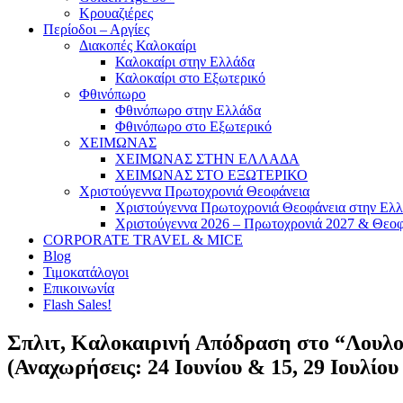
Κρουαζιέρες
Περίοδοι – Αργίες
Διακοπές Καλοκαίρι
Καλοκαίρι στην Ελλάδα
Καλοκαίρι στο Εξωτερικό
Φθινόπωρο
Φθινόπωρο στην Ελλάδα
Φθινόπωρο στο Εξωτερικό
ΧΕΙΜΩΝΑΣ
ΧΕΙΜΩΝΑΣ ΣΤΗΝ ΕΛΛΑΔΑ
ΧΕΙΜΩΝΑΣ ΣΤΟ ΕΞΩΤΕΡΙΚΟ
Χριστούγεννα Πρωτοχρονιά Θεοφάνεια
Χριστούγεννα Πρωτοχρονιά Θεοφάνεια στην Ελ
Χριστούγεννα 2026 – Πρωτοχρονιά 2027 & Θεοφ
CORPORATE TRAVEL & MICE
Blog
Τιμοκατάλογοι
Επικοινωνία
Flash Sales!
Σπλιτ, Καλοκαιρινή Απόδραση στο “Λουλο
(Αναχωρήσεις: 24 Ιουνίου & 15, 29 Ιουλίου