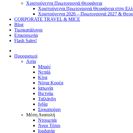
Χριστούγεννα Πρωτοχρονιά Θεοφάνεια
Χριστούγεννα Πρωτοχρονιά Θεοφάνεια στην Ελ
Χριστούγεννα 2026 – Πρωτοχρονιά 2027 & Θεοφ
CORPORATE TRAVEL & MICE
Blog
Τιμοκατάλογοι
Επικοινωνία
Flash Sales!
Προορισμοί
Ασία
Μπαλί
Νεπάλ
Κίνα
Νότια Κορέα
Ιαπωνία
Βιετνάμ
Ταϊλάνδη
Ινδία
Σιγκαπούρη
Μέση Ανατολή
Ντουμπάι
Άγιοι Τόποι
Ιορδανία