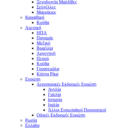
Ξενοδοχεία Μαλδίβες
Σεϋχέλλες
Μαυρίκιος
Καραϊβική
Κούβα
Αμερική
ΗΠΑ
Παναμάς
Μεξικό
Βραζιλία
Αργεντινή
Περού
Κούβα
Γουατεμάλα
Κόστα Ρίκα
Ευρώπη
Αεροπορικές Εκδρομές Ευρώπη
Αγγλία
Γαλλία
Ισπανία
Ιταλία
Άλλοι Ευρωπαϊκοί Προορισμοί
Οδικές Εκδρομές Ευρώπη
Ρωσία
Ελλάδα