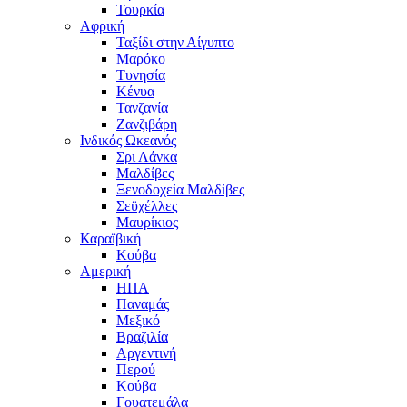
Τουρκία
Αφρική
Ταξίδι στην Αίγυπτο
Μαρόκο
Τυνησία
Κένυα
Τανζανία
Ζανζιβάρη
Ινδικός Ωκεανός
Σρι Λάνκα
Μαλδίβες
Ξενοδοχεία Μαλδίβες
Σεϋχέλλες
Μαυρίκιος
Καραϊβική
Κούβα
Αμερική
ΗΠΑ
Παναμάς
Μεξικό
Βραζιλία
Αργεντινή
Περού
Κούβα
Γουατεμάλα