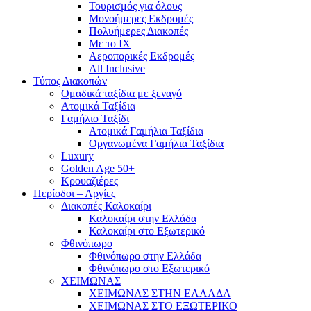
Τουρισμός για όλους
Mονοήμερες Εκδρομές
Πολυήμερες Διακοπές
Με το ΙΧ
Αεροπορικές Εκδρομές
All Inclusive
Τύπος Διακοπών
Ομαδικά ταξίδια με ξεναγό
Ατομικά Ταξίδια
Γαμήλιο Ταξίδι
Ατομικά Γαμήλια Ταξίδια
Οργανωμένα Γαμήλια Ταξίδια
Luxury
Golden Age 50+
Κρουαζιέρες
Περίοδοι – Αργίες
Διακοπές Καλοκαίρι
Καλοκαίρι στην Ελλάδα
Καλοκαίρι στο Εξωτερικό
Φθινόπωρο
Φθινόπωρο στην Ελλάδα
Φθινόπωρο στο Εξωτερικό
ΧΕΙΜΩΝΑΣ
ΧΕΙΜΩΝΑΣ ΣΤΗΝ ΕΛΛΑΔΑ
ΧΕΙΜΩΝΑΣ ΣΤΟ ΕΞΩΤΕΡΙΚΟ