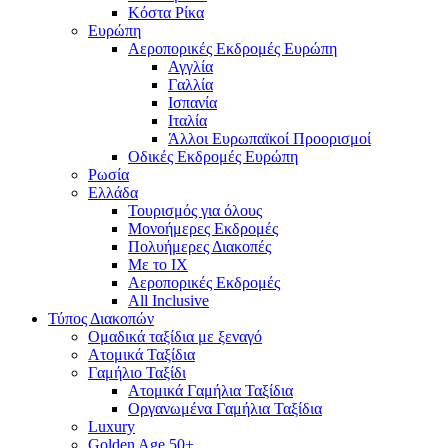
Κόστα Ρίκα
Ευρώπη
Αεροπορικές Εκδρομές Ευρώπη
Αγγλία
Γαλλία
Ισπανία
Ιταλία
Άλλοι Ευρωπαϊκοί Προορισμοί
Οδικές Εκδρομές Ευρώπη
Ρωσία
Ελλάδα
Τουρισμός για όλους
Mονοήμερες Εκδρομές
Πολυήμερες Διακοπές
Με το ΙΧ
Αεροπορικές Εκδρομές
All Inclusive
Τύπος Διακοπών
Ομαδικά ταξίδια με ξεναγό
Ατομικά Ταξίδια
Γαμήλιο Ταξίδι
Ατομικά Γαμήλια Ταξίδια
Οργανωμένα Γαμήλια Ταξίδια
Luxury
Golden Age 50+