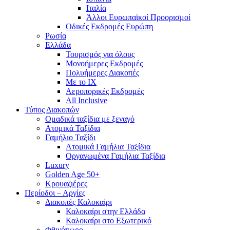
Ιταλία
Άλλοι Ευρωπαϊκοί Προορισμοί
Οδικές Εκδρομές Ευρώπη
Ρωσία
Ελλάδα
Τουρισμός για όλους
Mονοήμερες Εκδρομές
Πολυήμερες Διακοπές
Με το ΙΧ
Αεροπορικές Εκδρομές
All Inclusive
Τύπος Διακοπών
Ομαδικά ταξίδια με ξεναγό
Ατομικά Ταξίδια
Γαμήλιο Ταξίδι
Ατομικά Γαμήλια Ταξίδια
Οργανωμένα Γαμήλια Ταξίδια
Luxury
Golden Age 50+
Κρουαζιέρες
Περίοδοι – Αργίες
Διακοπές Καλοκαίρι
Καλοκαίρι στην Ελλάδα
Καλοκαίρι στο Εξωτερικό
Φθινόπωρο