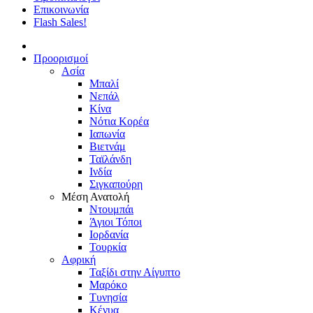
Επικοινωνία
Flash Sales!
Προορισμοί
Ασία
Μπαλί
Νεπάλ
Κίνα
Νότια Κορέα
Ιαπωνία
Βιετνάμ
Ταϊλάνδη
Ινδία
Σιγκαπούρη
Μέση Ανατολή
Ντουμπάι
Άγιοι Τόποι
Ιορδανία
Τουρκία
Αφρική
Ταξίδι στην Αίγυπτο
Μαρόκο
Τυνησία
Κένυα