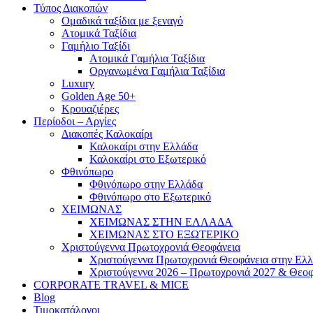
Τύπος Διακοπών
Ομαδικά ταξίδια με ξεναγό
Ατομικά Ταξίδια
Γαμήλιο Ταξίδι
Ατομικά Γαμήλια Ταξίδια
Οργανωμένα Γαμήλια Ταξίδια
Luxury
Golden Age 50+
Κρουαζιέρες
Περίοδοι – Αργίες
Διακοπές Καλοκαίρι
Καλοκαίρι στην Ελλάδα
Καλοκαίρι στο Εξωτερικό
Φθινόπωρο
Φθινόπωρο στην Ελλάδα
Φθινόπωρο στο Εξωτερικό
ΧΕΙΜΩΝΑΣ
ΧΕΙΜΩΝΑΣ ΣΤΗΝ ΕΛΛΑΔΑ
ΧΕΙΜΩΝΑΣ ΣΤΟ ΕΞΩΤΕΡΙΚΟ
Χριστούγεννα Πρωτοχρονιά Θεοφάνεια
Χριστούγεννα Πρωτοχρονιά Θεοφάνεια στην Ελ
Χριστούγεννα 2026 – Πρωτοχρονιά 2027 & Θεοφ
CORPORATE TRAVEL & MICE
Blog
Τιμοκατάλογοι