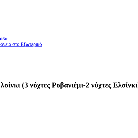
λάδα
άνεια στο Εξωτερικό
ίνκι (3 νύχτες Ροβανιέμι-2 νύχτες Ελσίνκι