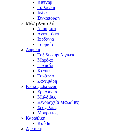
Βιετνάμ
Ταϊλάνδη
Ινδία
Σιγκαπούρη
Μέση Ανατολή
Ντουμπάι
Άγιοι Τόποι
Ιορδανία
Τουρκία
Αφρική
Ταξίδι στην Αίγυπτο
Μαρόκο
Τυνησία
Κένυα
Τανζανία
Ζανζιβάρη
Ινδικός Ωκεανός
Σρι Λάνκα
Μαλδίβες
Ξενοδοχεία Μαλδίβες
Σεϋχέλλες
Μαυρίκιος
Καραϊβική
Κούβα
Αμερική