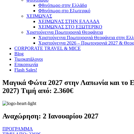
Φθινόπωρο στην Ελλάδα
Φθινόπωρο στο Εξωτερικό
ΧΕΙΜΩΝΑΣ
ΧΕΙΜΩΝΑΣ ΣΤΗΝ ΕΛΛΑΔΑ
ΧΕΙΜΩΝΑΣ ΣΤΟ ΕΞΩΤΕΡΙΚΟ
Χριστούγεννα Πρωτοχρονιά Θεοφάνεια
Χριστούγεννα Πρωτοχρονιά Θεοφάνεια στην Ελ
Χριστούγεννα 2026 – Πρωτοχρονιά 2027 & Θεοφ
CORPORATE TRAVEL & MICE
Blog
Τιμοκατάλογοι
Επικοινωνία
Flash Sales!
Μαγικά Φώτα 2027 στην Λαπωνία και το Ελσ
2027) Τιμή από: 2.360€
Αναχώρηση: 2 Ιανουαρίου 2027
ΠΡΟΓΡΑΜΜΑ