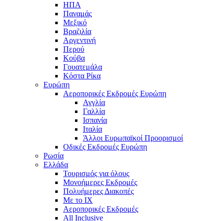
ΗΠΑ
Παναμάς
Μεξικό
Βραζιλία
Αργεντινή
Περού
Κούβα
Γουατεμάλα
Κόστα Ρίκα
Ευρώπη
Αεροπορικές Εκδρομές Ευρώπη
Αγγλία
Γαλλία
Ισπανία
Ιταλία
Άλλοι Ευρωπαϊκοί Προορισμοί
Οδικές Εκδρομές Ευρώπη
Ρωσία
Ελλάδα
Τουρισμός για όλους
Mονοήμερες Εκδρομές
Πολυήμερες Διακοπές
Με το ΙΧ
Αεροπορικές Εκδρομές
All Inclusive