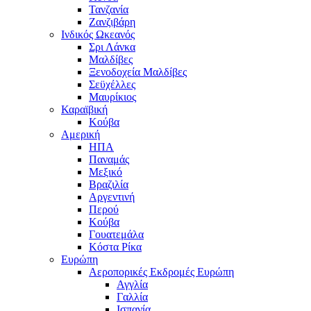
Τανζανία
Ζανζιβάρη
Ινδικός Ωκεανός
Σρι Λάνκα
Μαλδίβες
Ξενοδοχεία Μαλδίβες
Σεϋχέλλες
Μαυρίκιος
Καραϊβική
Κούβα
Αμερική
ΗΠΑ
Παναμάς
Μεξικό
Βραζιλία
Αργεντινή
Περού
Κούβα
Γουατεμάλα
Κόστα Ρίκα
Ευρώπη
Αεροπορικές Εκδρομές Ευρώπη
Αγγλία
Γαλλία
Ισπανία