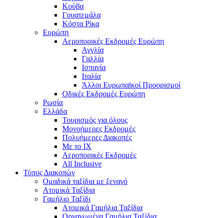
Κούβα
Γουατεμάλα
Κόστα Ρίκα
Ευρώπη
Αεροπορικές Εκδρομές Ευρώπη
Αγγλία
Γαλλία
Ισπανία
Ιταλία
Άλλοι Ευρωπαϊκοί Προορισμοί
Οδικές Εκδρομές Ευρώπη
Ρωσία
Ελλάδα
Τουρισμός για όλους
Mονοήμερες Εκδρομές
Πολυήμερες Διακοπές
Με το ΙΧ
Αεροπορικές Εκδρομές
All Inclusive
Τύπος Διακοπών
Ομαδικά ταξίδια με ξεναγό
Ατομικά Ταξίδια
Γαμήλιο Ταξίδι
Ατομικά Γαμήλια Ταξίδια
Οργανωμένα Γαμήλια Ταξίδια