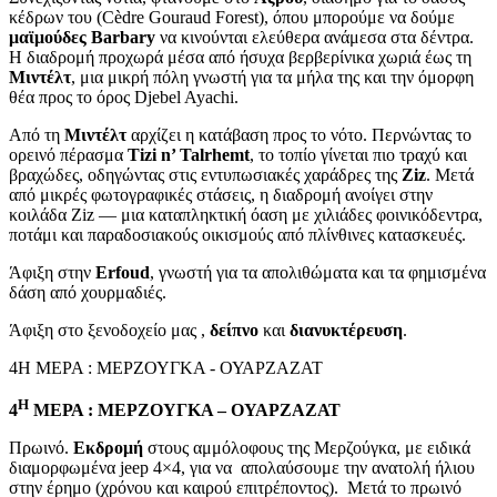
κέδρων του (Cèdre Gouraud Forest), όπου μπορούμε να δούμε
μαϊμούδες
Barbary
να κινούνται ελεύθερα ανάμεσα στα δέντρα.
Η διαδρομή προχωρά μέσα από ήσυχα βερβερίνικα χωριά έως τη
Μιντέλτ
, μια μικρή πόλη γνωστή για τα μήλα της και την όμορφη
θέα προς το όρος Djebel Ayachi.
Από τη
Μιντέλτ
αρχίζει η κατάβαση προς το νότο. Περνώντας το
ορεινό πέρασμα
Tizi n’ Talrhemt
, το τοπίο γίνεται πιο τραχύ και
βραχώδες, οδηγώντας στις εντυπωσιακές χαράδρες της
Ziz
. Μετά
από μικρές φωτογραφικές στάσεις, η διαδρομή ανοίγει στην
κοιλάδα Ziz — μια καταπληκτική όαση με χιλιάδες φοινικόδεντρα,
ποτάμι και παραδοσιακούς οικισμούς από πλίνθινες κατασκευές.
Άφιξη στην
Erfoud
, γνωστή για τα απολιθώματα και τα φημισμένα
δάση από χουρμαδιές.
Άφιξη στο ξενοδοχείο μας ,
δείπνο
και
διανυκτέρευση
.
4Η ΜΕΡΑ : ΜΕΡΖΟΥΓΚΑ - ΟΥΑΡΖΑΖΑΤ
Η
4
ΜΕΡΑ : ΜΕΡΖΟΥΓΚΑ – ΟΥΑΡΖΑΖΑΤ
Πρωινό.
Εκδρομή
στους αμμόλοφους της Μερζούγκα, με ειδικά
διαμορφωμένα jeep 4×4, για να απολαύσουμε την ανατολή ήλιου
στην έρημο (χρόνου και καιρού επιτρέποντος). Μετά το πρωινό