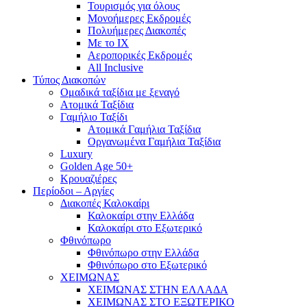
Τουρισμός για όλους
Mονοήμερες Εκδρομές
Πολυήμερες Διακοπές
Με το ΙΧ
Αεροπορικές Εκδρομές
All Inclusive
Τύπος Διακοπών
Ομαδικά ταξίδια με ξεναγό
Ατομικά Ταξίδια
Γαμήλιο Ταξίδι
Ατομικά Γαμήλια Ταξίδια
Οργανωμένα Γαμήλια Ταξίδια
Luxury
Golden Age 50+
Κρουαζιέρες
Περίοδοι – Αργίες
Διακοπές Καλοκαίρι
Καλοκαίρι στην Ελλάδα
Καλοκαίρι στο Εξωτερικό
Φθινόπωρο
Φθινόπωρο στην Ελλάδα
Φθινόπωρο στο Εξωτερικό
ΧΕΙΜΩΝΑΣ
ΧΕΙΜΩΝΑΣ ΣΤΗΝ ΕΛΛΑΔΑ
ΧΕΙΜΩΝΑΣ ΣΤΟ ΕΞΩΤΕΡΙΚΟ