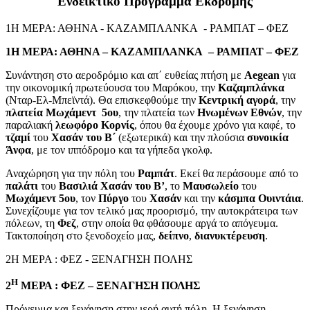
Ενδεικτικό Πρόγραμμα Εκδρομής
1Η ΜΕΡΑ: ΑΘΗΝΑ - ΚΑΖΑΜΠΛΑΝΚΑ - ΡΑΜΠΑΤ – ΦΕΖ
1Η ΜΕΡΑ: ΑΘΗΝΑ – ΚΑΖΑΜΠΛΑΝΚΑ – ΡΑΜΠΑΤ – ΦΕΖ
Συνάντηση στο αεροδρόμιο και απ΄ ευθείας πτήση με
Aegean
για
την οικονομική πρωτεύουσα του Μαρόκου, την
Καζαμπλάνκα
(Νταρ-Ελ-Μπεϊντά). Θα επισκεφθούμε την
Κεντρική αγορά
, την
πλατεία
Μωχάμεντ
5ου
, την πλατεία των
Ηνωμένων Εθνών
, την
παραλιακή
λεωφόρο
Κορνίς
, όπου θα έχουμε χρόνο για καφέ, το
τζαμί
του
Χασάν του Β΄
(εξωτερικά) και την πλούσια
συνοικία
Άνφα
, με τον ιππόδρομο και τα γήπεδα γκολφ.
Αναχώρηση για την πόλη του
Ραμπάτ
. Εκεί θα περάσουμε από το
παλάτι
του
Βασιλιά Χασάν του Β’
, το
Μαυσωλείο
του
Μωχάμεντ
5ου
, τον
Πύργο
του
Χασάν
και την
κάσμπα Ουιντάια
.
Συνεχίζουμε για τον τελικό μας προορισμό, την αυτοκράτειρα των
πόλεων, τη
Φεζ
, στην οποία θα φθάσουμε αργά το απόγευμα.
Τακτοποίηση στο ξενοδοχείο μας,
δείπνο
,
διανυκτέρευση
.
2Η ΜΕΡΑ : ΦΕΖ - ΞΕΝΑΓΗΣΗ ΠΟΛΗΣ
Η
2
ΜΕΡΑ : ΦΕΖ – ΞΕΝΑΓΗΣΗ ΠΟΛΗΣ
Πρόγευμα και ξενάγηση στην ιερή αυτή πόλη. Η ξενάγηση