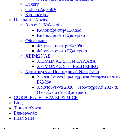
Luxury
Golden Age 50+
Κρουαζιέρες
Περίοδοι – Αργίες
Διακοπές Καλοκαίρι
Καλοκαίρι στην Ελλάδα
Καλοκαίρι στο Εξωτερικό
Φθινόπωρο
Φθινόπωρο στην Ελλάδα
Φθινόπωρο στο Εξωτερικό
ΧΕΙΜΩΝΑΣ
ΧΕΙΜΩΝΑΣ ΣΤΗΝ ΕΛΛΑΔΑ
ΧΕΙΜΩΝΑΣ ΣΤΟ ΕΞΩΤΕΡΙΚΟ
Χριστούγεννα Πρωτοχρονιά Θεοφάνεια
Χριστούγεννα Πρωτοχρονιά Θεοφάνεια στην
Ελλάδα
Χριστούγεννα 2026 – Πρωτοχρονιά 2027 &
Θεοφάνεια στο Εξωτερικό
CORPORATE TRAVEL & MICE
Blog
Τιμοκατάλογοι
Επικοινωνία
Flash Sales!