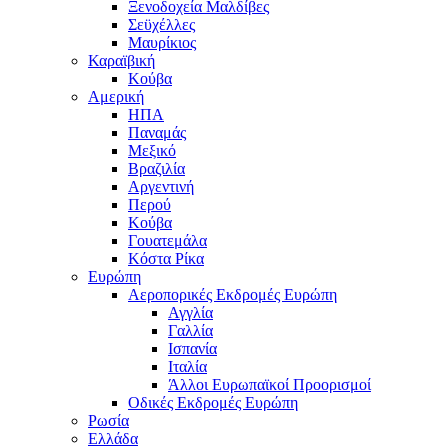
Ξενοδοχεία Μαλδίβες
Σεϋχέλλες
Μαυρίκιος
Καραϊβική
Κούβα
Αμερική
ΗΠΑ
Παναμάς
Μεξικό
Βραζιλία
Αργεντινή
Περού
Κούβα
Γουατεμάλα
Κόστα Ρίκα
Ευρώπη
Αεροπορικές Εκδρομές Ευρώπη
Αγγλία
Γαλλία
Ισπανία
Ιταλία
Άλλοι Ευρωπαϊκοί Προορισμοί
Οδικές Εκδρομές Ευρώπη
Ρωσία
Ελλάδα