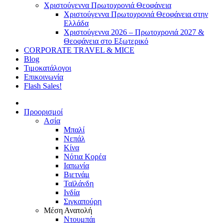
Χριστούγεννα Πρωτοχρονιά Θεοφάνεια
Χριστούγεννα Πρωτοχρονιά Θεοφάνεια στην
Ελλάδα
Χριστούγεννα 2026 – Πρωτοχρονιά 2027 &
Θεοφάνεια στο Εξωτερικό
CORPORATE TRAVEL & MICE
Blog
Τιμοκατάλογοι
Επικοινωνία
Flash Sales!
Προορισμοί
Ασία
Μπαλί
Νεπάλ
Κίνα
Νότια Κορέα
Ιαπωνία
Βιετνάμ
Ταϊλάνδη
Ινδία
Σιγκαπούρη
Μέση Ανατολή
Ντουμπάι