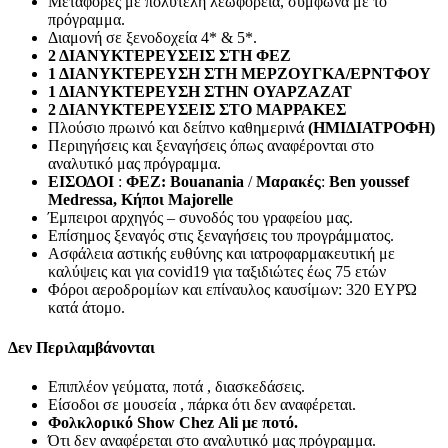
Μεταφορές με πολυτελή λεωφορεία, σύμφωνα με το
πρόγραμμα.
Διαμονή σε ξενοδοχεία 4* & 5*.
2 ΔΙΑΝΥΚΤΕΡΕΥΣΕΙΣ ΣΤΗ ΦΕΖ
1 ΔΙΑΝΥΚΤΕΡΕΥΣΗ ΣΤΗ ΜΕΡΖΟΥΓΚΑ/ΕΡΝΤΦΟΥ
1 ΔΙΑΝΥΚΤΕΡΕΥΣΗ ΣΤΗΝ ΟΥΑΡΖΑΖΑΤ
2 ΔΙΑΝΥΚΤΕΡΕΥΣΕΙΣ ΣΤΟ ΜΑΡΡΑΚΕΣ
Πλούσιο πρωινό και δείπνο καθημερινά
(ΗΜΙΔΙΑΤΡΟΦΗ)
Περιηγήσεις και ξεναγήσεις όπως αναφέρονται στο
αναλυτικό μας πρόγραμμα.
ΕΙΣΟΔΟΙ
:
ΦΕΖ:
Bouanania
/
Μαρακές
:
Ben
youssef
Medressa
, Κήποι
Majorelle
Έμπειροι αρχηγός – συνοδός του γραφείου μας.
Επίσημος ξεναγός στις ξεναγήσεις του προγράμματος.
Ασφάλεια αστικής ευθύνης και ιατροφαρμακευτική με
καλύψεις και για covid19 για ταξιδιώτες έως 75 ετών
Φόροι αεροδρομίων και επίναυλος καυσίμων: 320 ΕΥΡΏ
κατά άτομο.
Δεν Περιλαμβάνονται
Επιπλέον γεύματα, ποτά , διασκεδάσεις.
Είσοδοι σε μουσεία , πάρκα ότι δεν αναφέρεται.
Φολκλορικό
Show
Chez
Ali
με ποτό.
Ότι δεν αναφέρεται στο αναλυτικό μας πρόγραμμα.