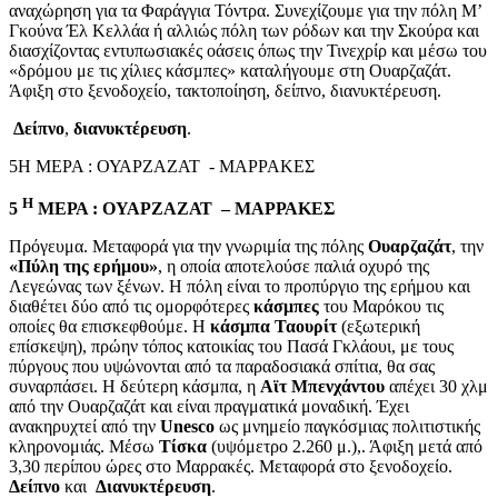
αναχώρηση για τα Φαράγγια Τόντρα. Συνεχίζουμε για την πόλη Μ’
Γκούνα Έλ Κελλάα ή αλλιώς πόλη των ρόδων και την Σκούρα και
διασχίζοντας εντυπωσιακές οάσεις όπως την Τινεχρίρ και μέσω του
«δρόμου με τις χίλιες κάσμπες» καταλήγουμε στη Ουαρζαζάτ.
Άφιξη στο ξενοδοχείο, τακτοποίηση, δείπνο, διανυκτέρευση.
Δείπνο
,
διανυκτέρευση
.
5Η ΜΕΡΑ : ΟΥΑΡΖΑΖΑΤ - ΜΑΡΡΑΚΕΣ
Η
5
ΜΕΡΑ : ΟΥΑΡΖΑΖΑΤ – ΜΑΡΡΑΚΕΣ
Πρόγευμα. Μεταφορά για την γνωριμία της πόλης
Ουαρζαζάτ
, την
«Πύλη της ερήμου»
, η οποία αποτελούσε παλιά οχυρό της
Λεγεώνας των ξένων. Η πόλη είναι το προπύργιο της ερήμου και
διαθέτει δύο από τις ομορφότερες
κάσμπες
του Μαρόκου τις
οποίες θα επισκεφθούμε. Η
κάσμπα Ταουρίτ
(εξωτερική
επίσκεψη), πρώην τόπος κατοικίας του Πασά Γκλάουι, με τους
πύργους που υψώνονται από τα παραδοσιακά σπίτια, θα σας
συναρπάσει. Η δεύτερη κάσμπα, η
Αϊτ
Μπενχάντου
απέχει 30 χλμ
από την Ουαρζαζάτ και είναι πραγματικά μοναδική. Έχει
ανακηρυχτεί από την
Unesco
ως μνημείο παγκόσμιας πολιτιστικής
κληρονομιάς. Μέσω
Τίσκα
(υψόμετρο 2.260 μ.),. Άφιξη μετά από
3,30 περίπου ώρες στο Μαρρακές. Μεταφορά στο ξενοδοχείο.
Δείπνο
και
Διανυκτέρευση
.