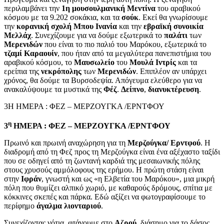
περιλαμβάνει την
1η μουσουλμανική Μεντίνα
του αραβικού
κόσμου με τα 9.202 σοκάκια, και τα
σούκ
. Εκεί θα γνωρίσουμε
την
κορανική σχολή Μπου Ινανία
και την
εβραϊκή συνοικία
Μελλάχ
. Συνεχίζουμε για να δούμε εξωτερικά το
παλάτι
των
Μερενιδών
που είναι το πιο παλιό του Μαρόκου, εξωτερικά το
τζαμί Καραουίν
, που ήταν από τα μεγαλύτερα πανεπιστήμια του
αραβικού κόσμου, το
Μαυσωλείο
του
Μουλά Ιντρίς
και τα
ερείπια της
νεκρόπολης
των
Μερενιδών
. Επιπλέον αν υπάρχει
χρόνος, θα δούμε τα Βυρσοδεψία. Απόγευμα ελεύθερο για να
ανακαλύψουμε τα μυστικά της
Φέζ
.
Δείπνο
,
διανυκτέρευση
.
3Η ΗΜΕΡΑ : ΦΕΖ – ΜΕΡΖΟΥΓΚΑ /ΕΡΝΤΦΟΥ
η
3
ΗΜΕΡΑ : ΦΕΖ – ΜΕΡΖΟΥΓΚΑ /ΕΡΝΤΦΟΥ
Πρωινό και πρωινή αναχώρηση για τη
Μερζούγκα/ Ερντφού
. Η
διαδρομή από τη Φεζ προς τη Μερζούγκα είναι ένα αξέχαστο ταξίδι
που σε οδηγεί από τη ζωντανή καρδιά της μεσαιωνικής πόλης
στους χρυσούς αμμόλοφους της ερήμου. Η πρώτη στάση είναι
στην
Ιφράν
, γνωστή και ως «η Ελβετία του Μαρόκου», μια μικρή
πόλη που θυμίζει αλπικό χωριό, με καθαρούς δρόμους, σπίτια με
κόκκινες σκεπές και πάρκα. Εδώ αξίζει να φωτογραφίσουμε το
περίφημο
άγαλμα λιονταριού
.
Συνεχίζοντας νότια, φτάνουμε στο
Αζρού
, διάσημο για το δάσος