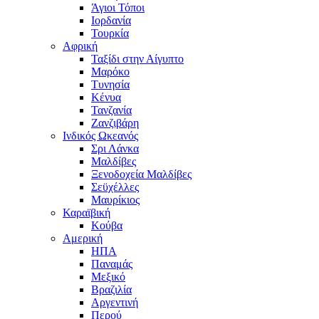
Άγιοι Τόποι
Ιορδανία
Τουρκία
Αφρική
Ταξίδι στην Αίγυπτο
Μαρόκο
Τυνησία
Κένυα
Τανζανία
Ζανζιβάρη
Ινδικός Ωκεανός
Σρι Λάνκα
Μαλδίβες
Ξενοδοχεία Μαλδίβες
Σεϋχέλλες
Μαυρίκιος
Καραϊβική
Κούβα
Αμερική
ΗΠΑ
Παναμάς
Μεξικό
Βραζιλία
Αργεντινή
Περού