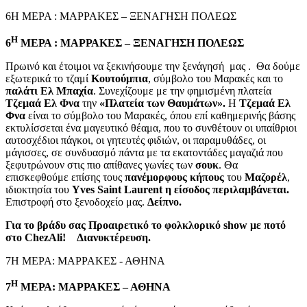
6Η ΜΕΡΑ : ΜΑΡΡΑΚΕΣ – ΞΕΝΑΓΗΣΗ ΠΟΛΕΩΣ
Η
6
ΜΕΡΑ : ΜΑΡΡΑΚΕΣ – ΞΕΝΑΓΗΣΗ ΠΟΛΕΩΣ
Πρωινό και έτοιμοι να ξεκινήσουμε την ξενάγησή μας . Θα δούμε
εξωτερικά το τζαμί
Κουτούμπια
, σύμβολο του Μαρακές και το
παλάτι Ελ Μπαχία
. Συνεχίζουμε με την φημισμένη πλατεία
Τζεμαά Ελ Φνα
την
«Πλατεία των Θαυμάτων».
Η
Τζεμαά Ελ
Φνα
είναι το σύμβολο του Μαρακές, όπου επί καθημερινής βάσης
εκτυλίσσεται ένα μαγευτικό θέαμα, που το συνθέτουν οι υπαίθριοι
αυτοσχέδιοι πάγκοι, οι γητευτές φιδιών, οι παραμυθάδες, οι
μάγισσες, σε συνδυασμό πάντα με τα εκατοντάδες μαγαζιά που
ξεφυτρώνουν στις πιο απίθανες γωνίες των
σουκ
. Θα
επισκεφθούμε επίσης τους
πανέμορφους κήπους
του
Μαζορέλ
,
ιδιοκτησία του
Υves Saint Laurent
η είσοδος περιλαμβάνεται.
Επιστροφή στο ξενοδοχείο μας.
Δείπνο.
Για το βράδυ σας Προαιρετικό το φολκλορικό show με ποτό
στο ChezAli! Διανυκτέρευση.
7Η ΜΕΡΑ: ΜΑΡΡΑΚΕΣ - ΑΘΗΝΑ
Η
7
ΜΕΡΑ: ΜΑΡΡΑΚΕΣ – ΑΘΗΝΑ