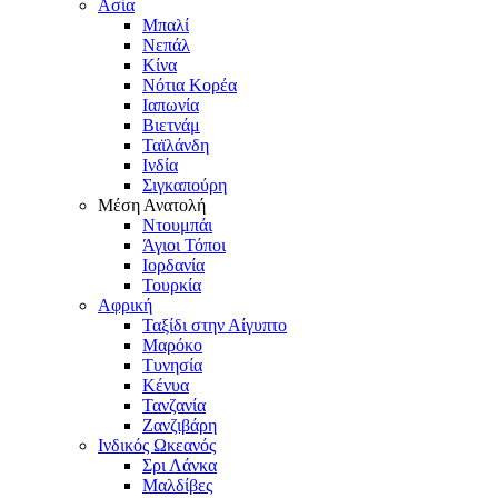
Ασία
Μπαλί
Νεπάλ
Κίνα
Νότια Κορέα
Ιαπωνία
Βιετνάμ
Ταϊλάνδη
Ινδία
Σιγκαπούρη
Μέση Ανατολή
Ντουμπάι
Άγιοι Τόποι
Ιορδανία
Τουρκία
Αφρική
Ταξίδι στην Αίγυπτο
Μαρόκο
Τυνησία
Κένυα
Τανζανία
Ζανζιβάρη
Ινδικός Ωκεανός
Σρι Λάνκα
Μαλδίβες