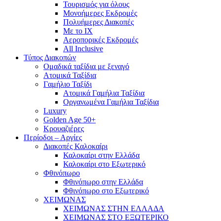
Τουρισμός για όλους
Mονοήμερες Εκδρομές
Πολυήμερες Διακοπές
Με το ΙΧ
Αεροπορικές Εκδρομές
All Inclusive
Τύπος Διακοπών
Ομαδικά ταξίδια με ξεναγό
Ατομικά Ταξίδια
Γαμήλιο Ταξίδι
Ατομικά Γαμήλια Ταξίδια
Οργανωμένα Γαμήλια Ταξίδια
Luxury
Golden Age 50+
Κρουαζιέρες
Περίοδοι – Αργίες
Διακοπές Καλοκαίρι
Καλοκαίρι στην Ελλάδα
Καλοκαίρι στο Εξωτερικό
Φθινόπωρο
Φθινόπωρο στην Ελλάδα
Φθινόπωρο στο Εξωτερικό
ΧΕΙΜΩΝΑΣ
ΧΕΙΜΩΝΑΣ ΣΤΗΝ ΕΛΛΑΔΑ
ΧΕΙΜΩΝΑΣ ΣΤΟ ΕΞΩΤΕΡΙΚΟ