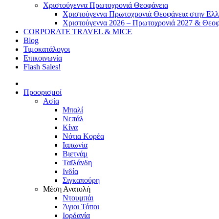
Χριστούγεννα Πρωτοχρονιά Θεοφάνεια
Χριστούγεννα Πρωτοχρονιά Θεοφάνεια στην Ελ
Χριστούγεννα 2026 – Πρωτοχρονιά 2027 & Θεοφ
CORPORATE TRAVEL & MICE
Blog
Τιμοκατάλογοι
Επικοινωνία
Flash Sales!
Προορισμοί
Ασία
Μπαλί
Νεπάλ
Κίνα
Νότια Κορέα
Ιαπωνία
Βιετνάμ
Ταϊλάνδη
Ινδία
Σιγκαπούρη
Μέση Ανατολή
Ντουμπάι
Άγιοι Τόποι
Ιορδανία