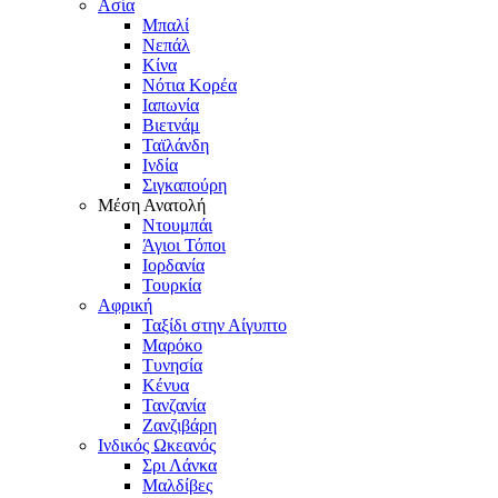
Ασία
Μπαλί
Νεπάλ
Κίνα
Νότια Κορέα
Ιαπωνία
Βιετνάμ
Ταϊλάνδη
Ινδία
Σιγκαπούρη
Μέση Ανατολή
Ντουμπάι
Άγιοι Τόποι
Ιορδανία
Τουρκία
Αφρική
Ταξίδι στην Αίγυπτο
Μαρόκο
Τυνησία
Κένυα
Τανζανία
Ζανζιβάρη
Ινδικός Ωκεανός
Σρι Λάνκα
Μαλδίβες