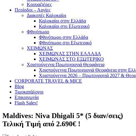
Κρουαζιέρες
Περίοδοι – Αργίες
Διακοπές Καλοκαίρι
Καλοκαίρι στην Ελλάδα
Καλοκαίρι στο Εξωτερικό
Φθινόπωρο
Φθινόπωρο στην Ελλάδα
Φθινόπωρο στο Εξωτερικό
ΧΕΙΜΩΝΑΣ
ΧΕΙΜΩΝΑΣ ΣΤΗΝ ΕΛΛΑΔΑ
ΧΕΙΜΩΝΑΣ ΣΤΟ ΕΞΩΤΕΡΙΚΟ
Χριστούγεννα Πρωτοχρονιά Θεοφάνεια
Χριστούγεννα Πρωτοχρονιά Θεοφάνεια στην Ελ
Χριστούγεννα 2026 – Πρωτοχρονιά 2027 & Θεοφ
CORPORATE TRAVEL & MICE
Blog
Τιμοκατάλογοι
Επικοινωνία
Flash Sales!
Maldives: Niva Dhigali 5* (5 διαν/σεις)
Τελική Τιμή από 2.690€ !