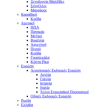
Ξενοδοχεία Μαλδίβες
Σεϋχέλλες
Μαυρίκιος
Καραϊβική
Κούβα
Αμερική
ΗΠΑ
Παναμάς
Μεξικό
Βραζιλία
Αργεντινή
Περού
Κούβα
Γουατεμάλα
Κόστα Ρίκα
Ευρώπη
Αεροπορικές Εκδρομές Ευρώπη
Αγγλία
Γαλλία
Ισπανία
Ιταλία
Άλλοι Ευρωπαϊκοί Προορισμοί
Οδικές Εκδρομές Ευρώπη
Ρωσία
Ελλάδα