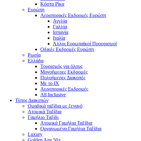
Κόστα Ρίκα
Ευρώπη
Αεροπορικές Εκδρομές Ευρώπη
Αγγλία
Γαλλία
Ισπανία
Ιταλία
Άλλοι Ευρωπαϊκοί Προορισμοί
Οδικές Εκδρομές Ευρώπη
Ρωσία
Ελλάδα
Τουρισμός για όλους
Mονοήμερες Εκδρομές
Πολυήμερες Διακοπές
Με το ΙΧ
Αεροπορικές Εκδρομές
All Inclusive
Τύπος Διακοπών
Ομαδικά ταξίδια με ξεναγό
Ατομικά Ταξίδια
Γαμήλιο Ταξίδι
Ατομικά Γαμήλια Ταξίδια
Οργανωμένα Γαμήλια Ταξίδια
Luxury
Golden Age 50+