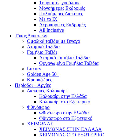
Τουρισμός για όλους
Mονοήμερες Εκδρομές
Πολυήμερες Διακοπές
Με το ΙΧ
Αεροπορικές Εκδρομές
All Inclusive
Τύπος Διακοπών
Ομαδικά ταξίδια με ξεναγό
Ατομικά Ταξίδια
Γαμήλιο Ταξίδι
Ατομικά Γαμήλια Ταξίδια
Οργανωμένα Γαμήλια Ταξίδια
Luxury
Golden Age 50+
Κρουαζιέρες
Περίοδοι – Αργίες
Διακοπές Καλοκαίρι
Καλοκαίρι στην Ελλάδα
Καλοκαίρι στο Εξωτερικό
Φθινόπωρο
Φθινόπωρο στην Ελλάδα
Φθινόπωρο στο Εξωτερικό
ΧΕΙΜΩΝΑΣ
ΧΕΙΜΩΝΑΣ ΣΤΗΝ ΕΛΛΑΔΑ
ΧΕΙΜΩΝΑΣ ΣΤΟ ΕΞΩΤΕΡΙΚΟ