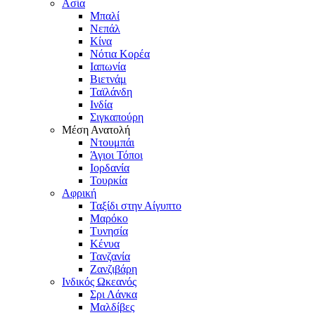
Ασία
Μπαλί
Νεπάλ
Κίνα
Νότια Κορέα
Ιαπωνία
Βιετνάμ
Ταϊλάνδη
Ινδία
Σιγκαπούρη
Μέση Ανατολή
Ντουμπάι
Άγιοι Τόποι
Ιορδανία
Τουρκία
Αφρική
Ταξίδι στην Αίγυπτο
Μαρόκο
Τυνησία
Κένυα
Τανζανία
Ζανζιβάρη
Ινδικός Ωκεανός
Σρι Λάνκα
Μαλδίβες