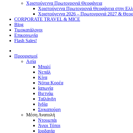
Χριστούγεννα Πρωτοχρονιά Θεοφάνεια
Χριστούγεννα Πρωτοχρονιά Θεοφάνεια στην Ελ
Χριστούγεννα 2026 – Πρωτοχρονιά 2027 & Θεοφ
CORPORATE TRAVEL & MICE
Blog
Τιμοκατάλογοι
Επικοινωνία
Flash Sales!
Προορισμοί
Ασία
Μπαλί
Νεπάλ
Κίνα
Νότια Κορέα
Ιαπωνία
Βιετνάμ
Ταϊλάνδη
Ινδία
Σιγκαπούρη
Μέση Ανατολή
Ντουμπάι
Άγιοι Τόποι
Ιορδανία