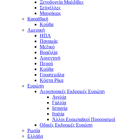
Ξενοδοχεία Μαλδίβες
Σεϋχέλλες
Μαυρίκιος
Καραϊβική
Κούβα
Αμερική
ΗΠΑ
Παναμάς
Μεξικό
Βραζιλία
Αργεντινή
Περού
Κούβα
Γουατεμάλα
Κόστα Ρίκα
Ευρώπη
Αεροπορικές Εκδρομές Ευρώπη
Αγγλία
Γαλλία
Ισπανία
Ιταλία
Άλλοι Ευρωπαϊκοί Προορισμοί
Οδικές Εκδρομές Ευρώπη
Ρωσία
Ελλάδα