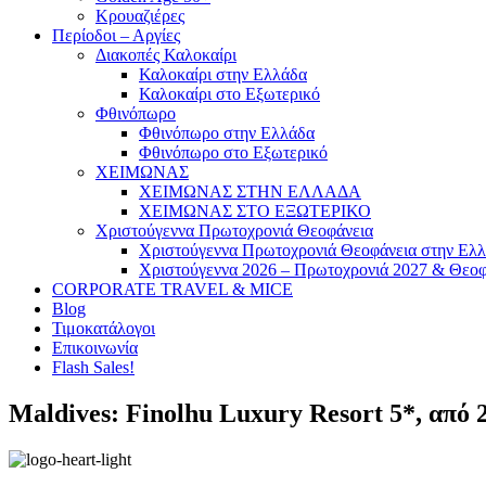
Κρουαζιέρες
Περίοδοι – Αργίες
Διακοπές Καλοκαίρι
Καλοκαίρι στην Ελλάδα
Καλοκαίρι στο Εξωτερικό
Φθινόπωρο
Φθινόπωρο στην Ελλάδα
Φθινόπωρο στο Εξωτερικό
ΧΕΙΜΩΝΑΣ
ΧΕΙΜΩΝΑΣ ΣΤΗΝ ΕΛΛΑΔΑ
ΧΕΙΜΩΝΑΣ ΣΤΟ ΕΞΩΤΕΡΙΚΟ
Χριστούγεννα Πρωτοχρονιά Θεοφάνεια
Χριστούγεννα Πρωτοχρονιά Θεοφάνεια στην Ελ
Χριστούγεννα 2026 – Πρωτοχρονιά 2027 & Θεοφ
CORPORATE TRAVEL & MICE
Blog
Τιμοκατάλογοι
Επικοινωνία
Flash Sales!
Maldives: Finolhu Luxury Resort 5*, από 