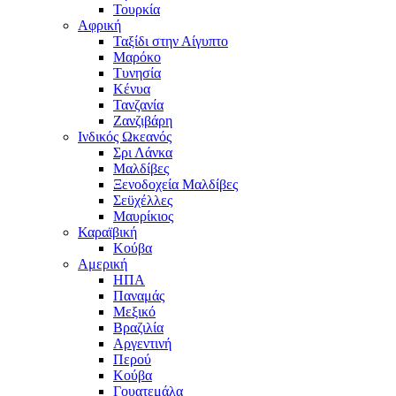
Τουρκία
Αφρική
Ταξίδι στην Αίγυπτο
Μαρόκο
Τυνησία
Κένυα
Τανζανία
Ζανζιβάρη
Ινδικός Ωκεανός
Σρι Λάνκα
Μαλδίβες
Ξενοδοχεία Μαλδίβες
Σεϋχέλλες
Μαυρίκιος
Καραϊβική
Κούβα
Αμερική
ΗΠΑ
Παναμάς
Μεξικό
Βραζιλία
Αργεντινή
Περού
Κούβα
Γουατεμάλα