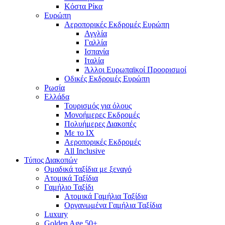
Κόστα Ρίκα
Ευρώπη
Αεροπορικές Εκδρομές Ευρώπη
Αγγλία
Γαλλία
Ισπανία
Ιταλία
Άλλοι Ευρωπαϊκοί Προορισμοί
Οδικές Εκδρομές Ευρώπη
Ρωσία
Ελλάδα
Τουρισμός για όλους
Mονοήμερες Εκδρομές
Πολυήμερες Διακοπές
Με το ΙΧ
Αεροπορικές Εκδρομές
All Inclusive
Τύπος Διακοπών
Ομαδικά ταξίδια με ξεναγό
Ατομικά Ταξίδια
Γαμήλιο Ταξίδι
Ατομικά Γαμήλια Ταξίδια
Οργανωμένα Γαμήλια Ταξίδια
Luxury
Golden Age 50+