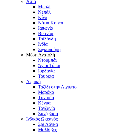
Ασία
Μπαλί
Νεπάλ
Κίνα
Νότια Κορέα
Ιαπωνία
Βιετνάμ
Ταϊλάνδη
Ινδία
Σιγκαπούρη
Μέση Ανατολή
Ντουμπάι
Άγιοι Τόποι
Ιορδανία
Τουρκία
Αφρική
Ταξίδι στην Αίγυπτο
Μαρόκο
Τυνησία
Κένυα
Τανζανία
Ζανζιβάρη
Ινδικός Ωκεανός
Σρι Λάνκα
Μαλδίβες