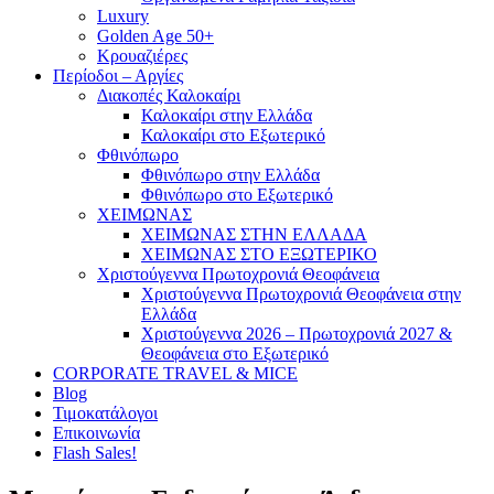
Luxury
Golden Age 50+
Κρουαζιέρες
Περίοδοι – Αργίες
Διακοπές Καλοκαίρι
Καλοκαίρι στην Ελλάδα
Καλοκαίρι στο Εξωτερικό
Φθινόπωρο
Φθινόπωρο στην Ελλάδα
Φθινόπωρο στο Εξωτερικό
ΧΕΙΜΩΝΑΣ
ΧΕΙΜΩΝΑΣ ΣΤΗΝ ΕΛΛΑΔΑ
ΧΕΙΜΩΝΑΣ ΣΤΟ ΕΞΩΤΕΡΙΚΟ
Χριστούγεννα Πρωτοχρονιά Θεοφάνεια
Χριστούγεννα Πρωτοχρονιά Θεοφάνεια στην
Ελλάδα
Χριστούγεννα 2026 – Πρωτοχρονιά 2027 &
Θεοφάνεια στο Εξωτερικό
CORPORATE TRAVEL & MICE
Blog
Τιμοκατάλογοι
Επικοινωνία
Flash Sales!