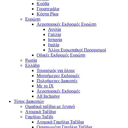
Κούβα
Γουατεμάλα
Κόστα Ρίκα
Ευρώπη
Αεροπορικές Εκδρομές Ευρώπη
Αγγλία
Γαλλία
Ισπανία
Ιταλία
Άλλοι Ευρωπαϊκοί Προορισμοί
Οδικές Εκδρομές Ευρώπη
Ρωσία
Ελλάδα
Τουρισμός για όλους
Mονοήμερες Εκδρομές
Πολυήμερες Διακοπές
Με το ΙΧ
Αεροπορικές Εκδρομές
All Inclusive
Τύπος Διακοπών
Ομαδικά ταξίδια με ξεναγό
Ατομικά Ταξίδια
Γαμήλιο Ταξίδι
Ατομικά Γαμήλια Ταξίδια
Οργανωμένα Γαμήλια Ταξίδια