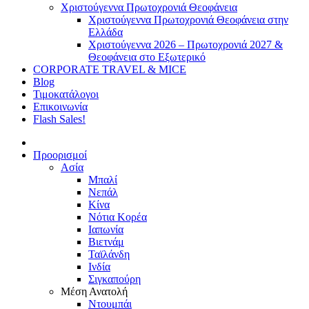
Χριστούγεννα Πρωτοχρονιά Θεοφάνεια
Χριστούγεννα Πρωτοχρονιά Θεοφάνεια στην
Ελλάδα
Χριστούγεννα 2026 – Πρωτοχρονιά 2027 &
Θεοφάνεια στο Εξωτερικό
CORPORATE TRAVEL & MICE
Blog
Τιμοκατάλογοι
Επικοινωνία
Flash Sales!
Προορισμοί
Ασία
Μπαλί
Νεπάλ
Κίνα
Νότια Κορέα
Ιαπωνία
Βιετνάμ
Ταϊλάνδη
Ινδία
Σιγκαπούρη
Μέση Ανατολή
Ντουμπάι