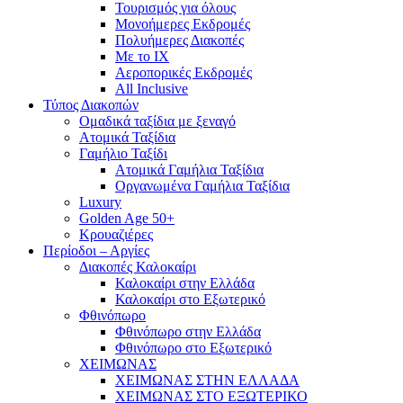
Τουρισμός για όλους
Mονοήμερες Εκδρομές
Πολυήμερες Διακοπές
Με το ΙΧ
Αεροπορικές Εκδρομές
All Inclusive
Τύπος Διακοπών
Ομαδικά ταξίδια με ξεναγό
Ατομικά Ταξίδια
Γαμήλιο Ταξίδι
Ατομικά Γαμήλια Ταξίδια
Οργανωμένα Γαμήλια Ταξίδια
Luxury
Golden Age 50+
Κρουαζιέρες
Περίοδοι – Αργίες
Διακοπές Καλοκαίρι
Καλοκαίρι στην Ελλάδα
Καλοκαίρι στο Εξωτερικό
Φθινόπωρο
Φθινόπωρο στην Ελλάδα
Φθινόπωρο στο Εξωτερικό
ΧΕΙΜΩΝΑΣ
ΧΕΙΜΩΝΑΣ ΣΤΗΝ ΕΛΛΑΔΑ
ΧΕΙΜΩΝΑΣ ΣΤΟ ΕΞΩΤΕΡΙΚΟ