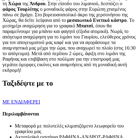
τη
Χώρα
της
Άνδρου
. Στην είσοδο του λιμανιού, δεσπόζει ο
φάρος Τουρλίτης
ο μοναδικός φάρος στην Ευρώπη χτισμένος
πάνω σε βράχο. Στο βορειοανατολικό άκρο της χερσονήσου της
Χώρας, θα δείτε λείψανα από το
μεσαιωνικό Ενετικό κάστρο
. Το
μεσημέρι αναχώρηση για το γραφικό
Μπατσί
, όπου θα
παραμείνουμε για μπάνιο και φαγητό (έξοδα ατομικά). Νωρίς το
απόγευμα αναχώρηση για το λιμάνι του Γαυρίου, ελεύθερος χρόνος
για τον απογευματινό μας καφέ και για να αγοράσουμε τα
αναμνηστικά μας μέχρι την ώρα, που αναχωρεί το πλοίο (στις 16:30
το απόγευμα). Μετά από περίπου 2 ώρες, άφιξη στο λιμάνι της
Ραφήνας και επιβίβαση στο πούλμαν για την επιστροφή μας
γεμάτοι όμορφες εικόνες και αναμνήσεις από τη μοναδική αυτή
εκδρομή!
Ταξιδέψτε με το
ΜΕ ΕΝΔΙΑΦΕΡΕΙ
Περιλαμβάνονται
Μεταφορά με πολυτελές κλιματιζόμενο λεωφορείο του
γραφείου μας
Ακτοπλοϊκά εισιτήρια ΡΑΦΗΝΑ-ΑΝΔΡΟΣ-ΡΑΦΗΝΑ