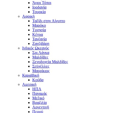
Άγιοι Τόποι
Ιορδανία
Τουρκία
Αφρική
Ταξίδι στην Αίγυπτο
Μαρόκο
Τυνησία
Κένυα
Τανζανία
Ζανζιβάρη
Ινδικός Ωκεανός
Σρι Λάνκα
Μαλδίβες
Ξενοδοχεία Μαλδίβες
Σεϋχέλλες
Μαυρίκιος
Καραϊβική
Κούβα
Αμερική
ΗΠΑ
Παναμάς
Μεξικό
Βραζιλία
Αργεντινή
Περού