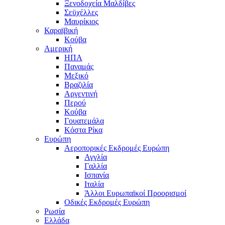
Ξενοδοχεία Μαλδίβες
Σεϋχέλλες
Μαυρίκιος
Καραϊβική
Κούβα
Αμερική
ΗΠΑ
Παναμάς
Μεξικό
Βραζιλία
Αργεντινή
Περού
Κούβα
Γουατεμάλα
Κόστα Ρίκα
Ευρώπη
Αεροπορικές Εκδρομές Ευρώπη
Αγγλία
Γαλλία
Ισπανία
Ιταλία
Άλλοι Ευρωπαϊκοί Προορισμοί
Οδικές Εκδρομές Ευρώπη
Ρωσία
Ελλάδα