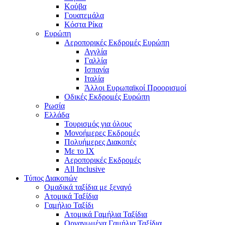
Κούβα
Γουατεμάλα
Κόστα Ρίκα
Ευρώπη
Αεροπορικές Εκδρομές Ευρώπη
Αγγλία
Γαλλία
Ισπανία
Ιταλία
Άλλοι Ευρωπαϊκοί Προορισμοί
Οδικές Εκδρομές Ευρώπη
Ρωσία
Ελλάδα
Τουρισμός για όλους
Mονοήμερες Εκδρομές
Πολυήμερες Διακοπές
Με το ΙΧ
Αεροπορικές Εκδρομές
All Inclusive
Τύπος Διακοπών
Ομαδικά ταξίδια με ξεναγό
Ατομικά Ταξίδια
Γαμήλιο Ταξίδι
Ατομικά Γαμήλια Ταξίδια
Οργανωμένα Γαμήλια Ταξίδια