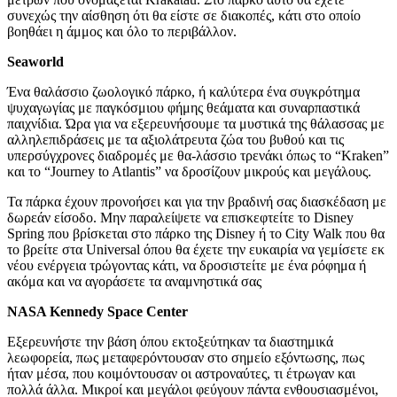
συνεχώς την αίσθηση ότι θα είστε σε διακοπές, κάτι στο οποίο
βοηθάει η άμμος και όλο το περιβάλλον.
Seaworld
Ένα θαλάσσιο ζωολογικό πάρκο, ή καλύτερα ένα συγκρότημα
ψυχαγωγίας με παγκόσμιου φήμης θεάματα και συναρπαστικά
παιχνίδια. Ώρα για να εξερευνήσουμε τα μυστικά της θάλασσας με
αλληλεπιδράσεις με τα αξιολάτρευτα ζώα του βυθού και τις
υπερσύγχρονες διαδρομές με θα-λάσσιο τρενάκι όπως το “Kraken”
και το “Journey to Atlantis” να δροσίζουν μικρούς και μεγάλους.
Τα πάρκα έχουν προνοήσει και για την βραδινή σας διασκέδαση με
δωρεάν είσοδο. Μην παραλείψετε να επισκεφτείτε το Disney
Spring που βρίσκεται στο πάρκο της Disney ή το City Walk που θα
το βρείτε στα Universal όπου θα έχετε την ευκαιρία να γεμίσετε εκ
νέου ενέργεια τρώγοντας κάτι, να δροσιστείτε με ένα ρόφημα ή
ακόμα και να αγοράσετε τα αναμνηστικά σας
NASA Kennedy Space Center
Εξερευνήστε την βάση όπου εκτοξεύτηκαν τα διαστημικά
λεωφορεία, πως μεταφερόντουσαν στο σημείο εξόντωσης, πως
ήταν μέσα, που κοιμόντουσαν οι αστροναύτες, τι έτρωγαν και
πολλά άλλα. Μικροί και μεγάλοι φεύγουν πάντα ενθουσιασμένοι,