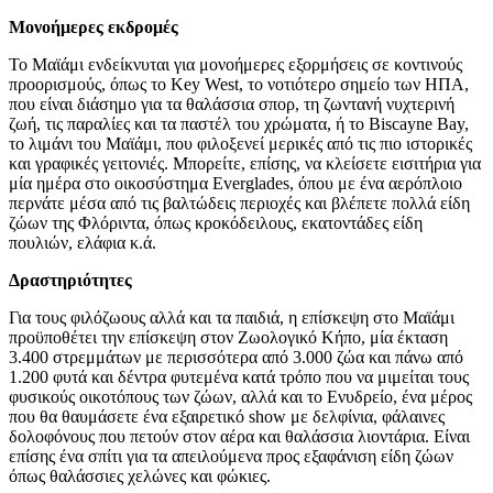
Μονοήμερες εκδρομές
Το Μαϊάμι ενδείκνυται για μονοήμερες εξορμήσεις σε κοντινούς
προορισμούς, όπως το Key West, το νοτιότερο σημείο των ΗΠΑ,
που είναι διάσημο για τα θαλάσσια σπορ, τη ζωντανή νυχτερινή
ζωή, τις παραλίες και τα παστέλ του χρώματα, ή το Biscayne Bay,
το λιμάνι του Μαϊάμι, που φιλοξενεί μερικές από τις πιο ιστορικές
και γραφικές γειτονιές. Μπορείτε, επίσης, να κλείσετε εισιτήρια για
μία ημέρα στο οικοσύστημα Everglades, όπου με ένα αερόπλοιο
περνάτε μέσα από τις βαλτώδεις περιοχές και βλέπετε πολλά είδη
ζώων της Φλόριντα, όπως κροκόδειλους, εκατοντάδες είδη
πουλιών, ελάφια κ.ά.
Δραστηριότητες
Για τους φιλόζωους αλλά και τα παιδιά, η επίσκεψη στο Μαϊάμι
προϋποθέτει την επίσκεψη στον Ζωολογικό Κήπο, μία έκταση
3.400 στρεμμάτων με περισσότερα από 3.000 ζώα και πάνω από
1.200 φυτά και δέντρα φυτεμένα κατά τρόπο που να μιμείται τους
φυσικούς οικοτόπους των ζώων, αλλά και το Ενυδρείο, ένα μέρος
που θα θαυμάσετε ένα εξαιρετικό show με δελφίνια, φάλαινες
δολοφόνους που πετούν στον αέρα και θαλάσσια λιοντάρια. Είναι
επίσης ένα σπίτι για τα απειλούμενα προς εξαφάνιση είδη ζώων
όπως θαλάσσιες χελώνες και φώκιες.