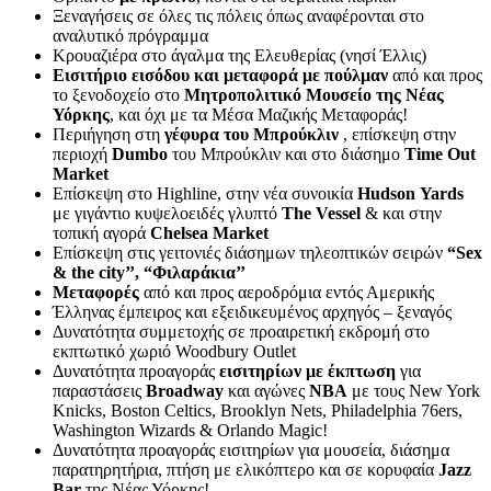
Ξεναγήσεις σε όλες τις πόλεις όπως αναφέρονται στο
αναλυτικό πρόγραμμα
Κρουαζιέρα στο άγαλμα της Ελευθερίας (νησί Έλλις)
Εισιτήριο εισόδου και μεταφορά με πούλμαν
από και προς
το ξενοδοχείο στο
Μητροπολιτικό Μουσείο της Νέας
Υόρκης
, και όχι με τα Μέσα Μαζικής Μεταφοράς!
Περιήγηση στη
γέφυρα του Μπρούκλιν
, επίσκεψη στην
περιοχή
Dumbo
του Μπρούκλιν και στο διάσημο
Time
Out
Market
Επίσκεψη στο Highline, στην νέα συνοικία
Hudson
Yards
με γιγάντιο κυψελοειδές γλυπτό
The
Vessel
& και στην
τοπική αγορά
Chelsea
Market
Επίσκεψη στις γειτονιές διάσημων τηλεοπτικών σειρών
“
Sex
&
the
city
’’,
“
Φιλαράκια’’
Μεταφορές
από και προς αεροδρόμια εντός Αμερικής
Έλληνας έμπειρος και εξειδικευμένος αρχηγός – ξεναγός
Δυνατότητα συμμετοχής σε προαιρετική εκδρομή στο
εκπτωτικό χωριό Woodbury Outlet
Δυνατότητα προαγοράς
εισιτηρίων με έκπτωση
για
παραστάσεις
Broadway
και αγώνες
NBA
με τους New York
Knicks, Boston Celtics, Brooklyn Nets, Philadelphia 76ers,
Washington Wizards & Orlando Magic!
Δυνατότητα προαγοράς εισιτηρίων για μουσεία, διάσημα
παρατηρητήρια, πτήση με ελικόπτερο και σε κορυφαία
Jazz
Bar
της Νέας Υόρκης!