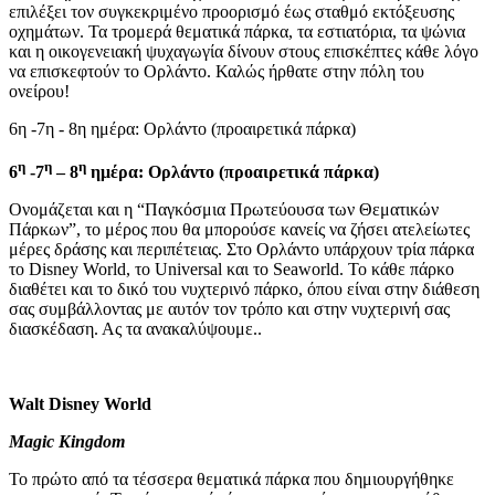
επιλέξει τον συγκεκριμένο προορισμό έως σταθμό εκτόξευσης
οχημάτων. Τα τρομερά θεματικά πάρκα, τα εστιατόρια, τα ψώνια
και η οικογενειακή ψυχαγωγία δίνουν στους επισκέπτες κάθε λόγο
να επισκεφτούν το Ορλάντο. Καλώς ήρθατε στην πόλη του
ονείρου!
6η -7η - 8η ημέρα: Ορλάντο (προαιρετικά πάρκα)
η
η
η
6
-7
– 8
ημέρα: Ορλάντο (προαιρετικά πάρκα)
Ονομάζεται και η “Παγκόσμια Πρωτεύουσα των Θεματικών
Πάρκων”, το μέρος που θα μπορούσε κανείς να ζήσει ατελείωτες
μέρες δράσης και περιπέτειας. Στο Ορλάντο υπάρχουν τρία πάρκα
το Disney World, το Universal και το Seaworld. Το κάθε πάρκο
διαθέτει και το δικό του νυχτερινό πάρκο, όπου είναι στην διάθεση
σας συμβάλλοντας με αυτόν τον τρόπο και στην νυχτερινή σας
διασκέδαση. Ας τα ανακαλύψουμε..
Walt
Disney
World
Magic
Kingdom
To πρώτο από τα τέσσερα θεματικά πάρκα που δημιουργήθηκε