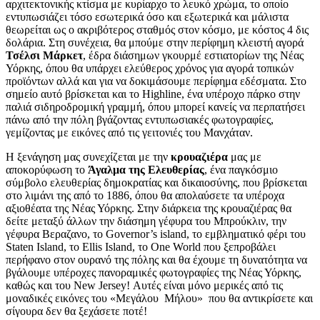
αρχιτεκτονικής κτίσμα με κυρίαρχο το λευκό χρώμα, το οποίο
εντυπωσιάζει τόσο εσωτερικά όσο και εξωτερικά και μάλιστα
θεωρείται ως ο ακριβότερος σταθμός στον κόσμο, με κόστος 4 δις
δολάρια. Στη συνέχεια, θα μπούμε στην περίφημη κλειστή αγορά
Τσέλσι Μάρκετ
, έδρα διάσημων γκουρμέ εστιατορίων της Νέας
Υόρκης, όπου θα υπάρχει ελεύθερος χρόνος για αγορά τοπικών
προϊόντων αλλά και για να δοκιμάσουμε περίφημα εδέσματα. Στο
σημείο αυτό βρίσκεται και το Highline, ένα υπέροχο πάρκο στην
παλιά σιδηροδρομική γραμμή, όπου μπορεί κανείς να περπατήσει
πάνω από την πόλη βγάζοντας εντυπωσιακές φωτογραφίες,
γεμίζοντας με εικόνες από τις γειτονιές του Μανχάταν.
Η ξενάγηση μας συνεχίζεται με την
κρουαζιέρα
μας με
αποκορύφωση το
Άγαλμα της Ελευθερίας
, ένα παγκόσμιο
σύμβολο ελευθερίας δημοκρατίας και δικαιοσύνης, που βρίσκεται
στο λιμάνι της από το 1886, όπου θα απολαύσετε τα υπέροχα
αξιοθέατα της Νέας Υόρκης. Στην διάρκεια της κρουαζιέρας θα
δείτε μεταξύ άλλων την διάσημη γέφυρα του Μπρούκλιν, την
γέφυρα Βεραζανο, το Governor’s island, το εμβληματικό φέρι του
Staten Island, το Ellis Island, το Οne World που ξεπροβάλει
περήφανο στον ουρανό της πόλης και θα έχουμε τη δυνατότητα να
βγάλουμε υπέροχες πανοραμικές φωτογραφίες της Νέας Υόρκης,
καθώς και του New Jersey! Αυτές είναι μόνο μερικές από τις
μοναδικές εικόνες του «Μεγάλου Μήλου» που θα αντικρίσετε και
σίγουρα δεν θα ξεχάσετε ποτέ!