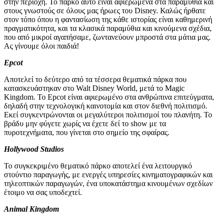
στην περιοχή. Το πάρκο αυτό είναι αφιερωμένα στα παραμύθια και
στους γνωστούς σε όλους μας ήρωες του Disney. Καλώς ήρθατε
στον τόπο όπου η φαντασίωση της κάθε ιστορίας είναι καθημερινή
πραγματικότητα, και τα κλασικά παραμύθια και κινούμενα σχέδια,
που από μικροί αγαπήσαμε, ζωντανεύουν μπροστά στα μάτια μας.
Ας γίνουμε όλοι παιδιά!
Epcot
Aποτελεί το δεύτερο από τα τέσσερα θεματικά πάρκα που
κατασκευάστηκαν στο Walt Disney World, μετά το Magic
Kingdom. Το Epcot είναι αφιερωμένο στα ανθρώπινα επιτεύγματα,
δηλαδή στην τεχνολογική καινοτομία και στον διεθνή πολιτισμό.
Εκεί συγκεντρώνονται οι μεγαλύτεροι πολιτισμοί του πλανήτη. Το
βράδυ μην φύγετε χωρίς να έχετε δεί το show με τα
πυροτεχνήματα, που γίνεται στο σημείο της σφαίρας.
Hollywood
Studios
Το συγκεκριμένο θεματικό πάρκο αποτελεί ένα λειτουργικό
στούντιο παραγωγής, με ενεργές υπηρεσίες κινηματογραφικών και
τηλεοπτικών παραγωγών, ένα υποκατάστημα κινουμένων σχεδίων
έτοιμο να σας υποδεχτεί.
Animal
Kingdom