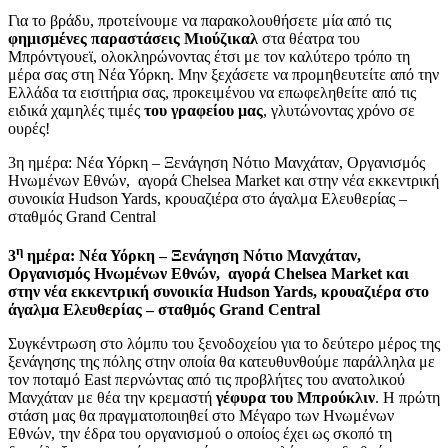
Για το βράδυ, προτείνουμε να παρακολουθήσετε μία από τις
φημισμένες παραστάσεις Μιούζικαλ
στα θέατρα του
Μπρόντγουεϊ, ολοκληρώνοντας έτσι με τον καλύτερο τρόπο τη
μέρα σας στη Νέα Υόρκη. Μην ξεχάσετε να προμηθευτείτε από την
Ελλάδα τα εισιτήρια σας, προκειμένου να επωφεληθείτε από τις
ειδικά χαμηλές τιμές
του γραφείου μας
, γλυτώνοντας χρόνο σε
ουρές!
3η ημέρα: Νέα Υόρκη – Ξενάγηση Νότιο Μανχάταν, Οργανισμός
Ηνωμένων Εθνών, αγορά Chelsea Market και στην νέα εκκεντρική
συνοικία Hudson Yards, κρουαζιέρα στο άγαλμα Ελευθερίας –
σταθμός Grand Central
η
3
ημέρα: Νέα Υόρκη – Ξενάγηση Νότιο Μανχάταν,
Οργανισμός Ηνωμένων Εθνών, αγορά Chelsea Market και
στην νέα εκκεντρική συνοικία Hudson Yards, κρουαζιέρα στο
άγαλμα Ελευθερίας – σταθμός Grand Central
Συγκέντρωση στο λόμπυ του ξενοδοχείου για το δεύτερο μέρος της
ξενάγησης της πόλης στην οποία θα κατευθυνθούμε παράλληλα με
τον ποταμό East περνώντας από τις προβλήτες του ανατολικού
Μανχάταν με θέα την κρεμαστή
γέφυρα του Μπρούκλιν
. Η πρώτη
στάση μας θα πραγματοποιηθεί στο Μέγαρο των Ηνωμένων
Εθνών, την έδρα του οργανισμού ο οποίος έχει ως σκοπό τη