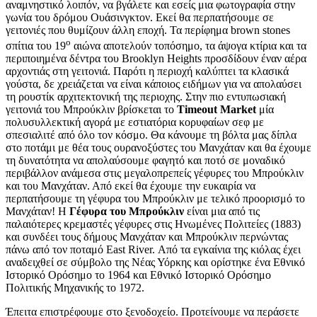
αναμνηστικό λοιπόν, να βγάλετε και εσείς μια φωτογραφία στην
γωνία του δρόμου Ουάσινγκτον. Εκεί θα περπατήσουμε σε
γειτονιές που θυμίζουν άλλη εποχή. Τα περίφημα brown stones
ο
σπίτια του 19
αιώνα αποτελούν τοπόσημο, τα άψογα κτίρια και τα
περιποιημένα δέντρα του Brooklyn Heights προσδίδουν έναν αέρα
αρχοντιάς στη γειτονιά. Παρότι η περιοχή καλύπτει τα κλασικά
γούστα, δε χρειάζεται να είναι κάποιος ειδήμων για να απολαύσει
τη ρουστίκ αρχιτεκτονική της περιοχης. Στην πιο εντυπωσιακή
γειτονιά του Μπρούκλιν βρίσκεται το
Timeout Market
μία
πολυσυλλεκτική αγορά με εστιατόρια κορυφαίων σεφ με
σπεσιαλιτέ από όλο τον κόσμο. Θα κάνουμε τη βόλτα μας δίπλα
στο ποτάμι με θέα τους ουρανοξύστες του Μανχάταν και θα έχουμε
τη δυνατότητα να απολαύσουμε φαγητό και ποτό σε μοναδικό
περιβάλλον ανάμεσα στις μεγαλοπρεπείς γέφυρες του Μπρούκλιν
και του Μανχάταν. Από εκεί θα έχουμε την ευκαιρία να
περπατήσουμε τη γέφυρα του Μπρούκλιν με τελικό προορισμό το
Μανχάταν! Η
Γέφυρα του Μπρούκλιν
είναι μια από τις
παλαιότερες κρεμαστές γέφυρες στις Ηνωμένες Πολιτείες (1883)
και συνδέει τους δήμους Μανχάταν και Μπρούκλιν περνώντας
πάνω από τον ποταμό East River. Από τα εγκαίνια της κιόλας έχει
αναδειχθεί σε σύμβολο της Νέας Υόρκης και ορίστηκε ένα Εθνικό
Ιστορικό Ορόσημο το 1964 και Εθνικό Ιστορικό Ορόσημο
Πολιτικής Μηχανικής το 1972.
Έπειτα επιστρέφουμε στο ξενοδοχείο. Προτείνουμε να περάσετε