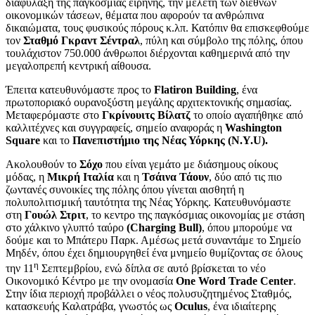
διαφύλαξη της παγκόσμιας ειρήνης, την μελέτη των διεθνών
οικονομικών τάσεων, θέματα που αφορούν τα ανθρώπινα
δικαιώματα, τους φυσικούς πόρους κ.λπ. Κατόπιν θα επισκεφθούμε
τον
Σταθμό Γκραντ Σέντραλ
, πύλη και σύμβολο της πόλης, όπου
τουλάχιστον 750.000 άνθρωποι διέρχονται καθημερινά από την
μεγαλοπρεπή κεντρική αίθουσα.
Έπειτα κατευθυνόμαστε προς το
Flatiron Building
, ένα
πρωτοποριακό ουρανοξύστη μεγάλης αρχιτεκτονικής σημασίας.
Μεταφερόμαστε στο
Γκρίνουιτς Βίλατζ
το οποίο αγαπήθηκε από
καλλιτέχνες και συγγραφείς, σημείο αναφοράς η
Washington
Square
και το
Πανεπιστήμιο της Νέας Υόρκης (N.Y.U).
Ακολουθούν το
Σόχο
που είναι γεμάτο με διάσημους οίκους
μόδας, η
Μικρή Ιταλία
και η
Τσάινα Τάουν
, δύο από τις πιο
ζωντανές συνοικίες της πόλης όπου γίνεται αισθητή η
πολυπολιτισμική ταυτότητα της Νέας Υόρκης. Κατευθυνόμαστε
στη
Γουώλ Στριτ
, το κεντρο της παγκόσμιας οικονομίας με στάση
στο χάλκινο γλυπτό ταύρο
(Charging Bull)
, όπου μπορούμε να
δούμε και το Μπάτερυ Παρκ. Αμέσως μετά συναντάμε το Σημείο
Μηδέν, όπου έχει δημιουργηθεί ένα μνημείο θυμίζοντας σε όλους
η
την 11
Σεπτεμβρίου, ενώ δίπλα σε αυτό βρίσκεται το νέο
Οικονομικό Κέντρο με την ονομασία
One Word Trade Center
.
Στην ίδια περιοχή προβάλλει ο νέος πολυσυζητημένος Σταθμός,
κατασκευής Καλατράβα, γνωστός ως
Oculus
, ένα ιδιαίτερης