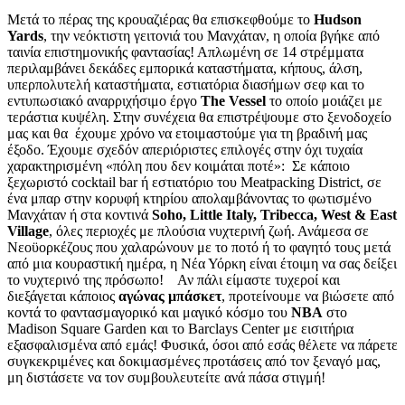
Μετά το πέρας της κρουαζιέρας θα επισκεφθούμε το
Hudson
Yards
, την νεόκτιστη γειτονιά του Μανχάταν, η οποία βγήκε από
ταινία επιστημονικής φαντασίας! Απλωμένη σε 14 στρέμματα
περιλαμβάνει δεκάδες εμπορικά καταστήματα, κήπους, άλση,
υπερπολυτελή καταστήματα, εστιατόρια διασήμων σεφ και το
εντυπωσιακό αναρριχήσιμο έργο
The Vessel
το οποίο μοιάζει με
τεράστια κυψέλη. Στην συνέχεια θα επιστρέψουμε στο ξενοδοχείο
μας και θα έχουμε χρόνο να ετοιμαστούμε για τη βραδινή μας
έξοδο. Έχουμε σχεδόν απεριόριστες επιλογές στην όχι τυχαία
χαρακτηρισμένη «πόλη που δεν κοιμάται ποτέ»: Σε κάποιο
ξεχωριστό cocktail bar ή εστιατόριο του Meatpacking District, σε
ένα μπαρ στην κορυφή κτηρίου απολαμβάνοντας το φωτισμένο
Μανχάταν ή στα κοντινά
Soho, Little Italy, Tribecca, West & East
Village
, όλες περιοχές με πλούσια νυχτερινή ζωή. Ανάμεσα σε
Νεοϋορκέζους που χαλαρώνουν με το ποτό ή το φαγητό τους μετά
από μια κουραστική ημέρα, η Νέα Υόρκη είναι έτοιμη να σας δείξει
το νυχτερινό της πρόσωπο! Αν πάλι είμαστε τυχεροί και
διεξάγεται κάποιος
αγώνας μπάσκετ
, προτείνουμε να βιώσετε από
κοντά το φαντασμαγορικό και μαγικό κόσμο του
ΝΒΑ
στο
Madison Square Garden και το Barclays Center με εισιτήρια
εξασφαλισμένα από εμάς! Φυσικά, όσοι από εσάς θέλετε να πάρετε
συγκεκριμένες και δοκιμασμένες προτάσεις από τον ξεναγό μας,
μη διστάσετε να τον συμβουλευτείτε ανά πάσα στιγμή!