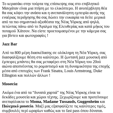
Το κερασάκι στην τούρτα της επίσκεψης σας στο επιβλητικό
Μανχάταν είναι μια πτήση με το ελικόπτερο. Η ανυπέρβλητη θέα
θα σας κόψει την ανάσα και η ανεπανάληπτη εμπειρία αυτής της
εναέριας περιήγησης θα σας δώσει την ευκαιρία να δείτε μερικά
από τα πιο σημαντικά αξιοθέατα της Νέας Υόρκης από ψηλά,
πετώντας πάνω από το Άγαλμα της Ελευθερίας και κατά μήκος του
ποταμού Χάτσον. Να είστε προετοιμασμένοι με την κάμερα σας
για βίντεο και φωτογραφίες !
Jazz Bar
Από τα 800 μέρη διασκέδασης σε ολόκληρη τη Νέα Υόρκη, σας
διασφαλίζουμε θέση στο καλύτερο. Η ζωντανή jazz μουσική από
έμπειρες μπάντες θα σας μεταφέρει στη Νέα Υόρκη του 20ού
αιώνα αποπνέοντας το ρομαντισμό και τη δυναμικότητα της εποχής
μέσα από επιτυχίες των Frank Sinatra, Louis Armstrong, Duke
Ellington και πολλών άλλων !
Μουσεία
Ακόμα ένα από τα “δυνατά χαρτιά” της Νέας Υόρκης είναι τα
δεκάδες μουσεία και χώροι τέχνης. Ξεχωρίζουμε και προτείνουμε
ανεπιφύλακτα το
Moma
,
Madame
Tussauds
,
Guggenheim
και
Πολεμικό μουσείο
. Μαζί μας εξασφαλίζετε τις καλύτερες τιμές,
συμβουλές περί ωραρίων καθώς και το fast pass όπου δύναται.