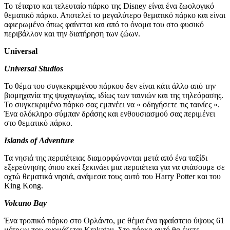
Το τέταρτο και τελευταίο πάρκο της Disney είναι ένα ζωολογικό
θεματικό πάρκο. Αποτελεί το μεγαλύτερο θεματικό πάρκο και είναι
αφιερωμένο όπως φαίνεται και από το όνομα του στο φυσικό
περιβάλλον και την διατήρηση των ζώων.
Universal
Universal
Studios
Το θέμα του συγκεκριμένου πάρκου δεν είναι κάτι άλλο από την
βιομηχανία της ψυχαγωγίας, ιδίως των ταινιών και της τηλεόρασης.
Το συγκεκριμένο πάρκο σας εμπνέει να « οδηγήσετε τις ταινίες ».
Ένα ολόκληρο σύμπαν δράσης και ενθουσιασμού σας περιμένει
στο θεματικό πάρκο.
Islands
of
Adventure
Τα νησιά της περιπέτειας διαμορφώνονται μετά από ένα ταξίδι
εξερεύνησης όπου εκεί ξεκινάει μια περιπέτεια για να φτάσουμε σε
οχτώ θεματικά νησιά, ανάμεσα τους αυτό του Harry Potter και του
King Kong.
Volcano
Bay
Ένα τροπικό πάρκο στο Ορλάντο, με θέμα ένα ηφαίστειο ύψους 61
μέτρων που ονομάζεται Krakatau. Στο πάρκο αυτό θα έχετε