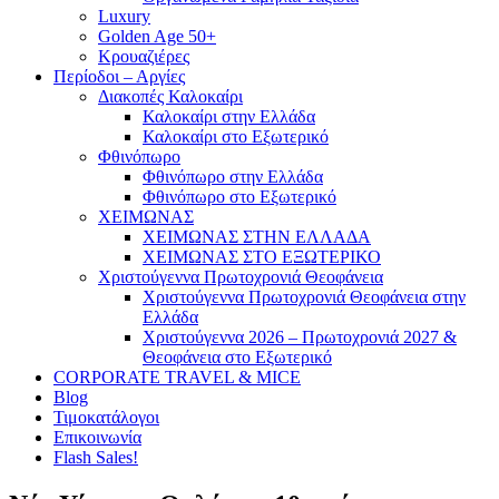
Luxury
Golden Age 50+
Κρουαζιέρες
Περίοδοι – Αργίες
Διακοπές Καλοκαίρι
Καλοκαίρι στην Ελλάδα
Καλοκαίρι στο Εξωτερικό
Φθινόπωρο
Φθινόπωρο στην Ελλάδα
Φθινόπωρο στο Εξωτερικό
ΧΕΙΜΩΝΑΣ
ΧΕΙΜΩΝΑΣ ΣΤΗΝ ΕΛΛΑΔΑ
ΧΕΙΜΩΝΑΣ ΣΤΟ ΕΞΩΤΕΡΙΚΟ
Χριστούγεννα Πρωτοχρονιά Θεοφάνεια
Χριστούγεννα Πρωτοχρονιά Θεοφάνεια στην
Ελλάδα
Χριστούγεννα 2026 – Πρωτοχρονιά 2027 &
Θεοφάνεια στο Εξωτερικό
CORPORATE TRAVEL & MICE
Blog
Τιμοκατάλογοι
Επικοινωνία
Flash Sales!