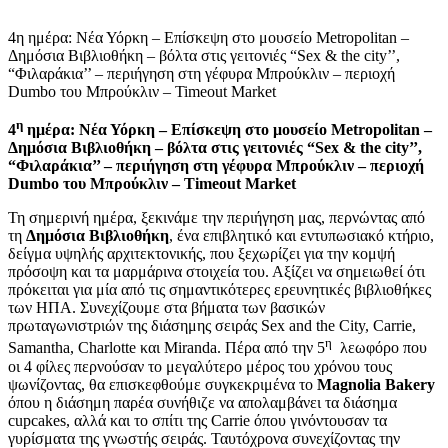
4η ημέρα: Νέα Υόρκη – Επίσκεψη στο μουσείο Metropolitan –
Δημόσια Βιβλιοθήκη – βόλτα στις γειτονιές “Sex & the city’’,
“Φιλαράκια’’ – περιήγηση στη γέφυρα Μπρούκλιν – περιοχή
Dumbo του Μπρούκλιν – Timeout Market
η
4
ημέρα: Νέα Υόρκη – Επίσκεψη στο μουσείο Metropolitan –
Δημόσια Βιβλιοθήκη – βόλτα στις γειτονιές “Sex & the city’’,
“Φιλαράκια’’ – περιήγηση στη γέφυρα Μπρούκλιν – περιοχή
Dumbo του Μπρούκλιν – Timeout Market
Τη σημερινή ημέρα, ξεκινάμε την περιήγηση μας, περνώντας από
τη
Δημόσια Βιβλιοθήκη
, ένα επιβλητικό και εντυπωσιακό κτήριο,
δείγμα υψηλής αρχιτεκτονικής, που ξεχωρίζει για την κομψή
πρόσοψη και τα μαρμάρινα στοιχεία του. Αξίζει να σημειωθεί ότι
πρόκειται για μία από τις σημαντικότερες ερευνητικές βιβλιοθήκες
των ΗΠΑ. Συνεχίζουμε στα βήματα των βασικών
πρωταγωνιστριών της διάσημης σειράς Sex and the City, Carrie,
η
Samantha, Charlotte και Miranda. Πέρα από την 5
λεωφόρο που
οι 4 φίλες περνούσαν το μεγαλύτερο μέρος του χρόνου τους
ψωνίζοντας, θα επισκεφθούμε συγκεκριμένα το
Magnolia Bakery
όπου η διάσημη παρέα συνήθιζε να απολαμβάνει τα διάσημα
cupcakes, αλλά και το σπίτι της Carrie όπου γινόντουσαν τα
γυρίσματα της γνωστής σειράς. Ταυτόχρονα συνεχίζοντας την