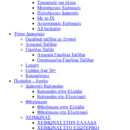
Τουρισμός για όλους
Mονοήμερες Εκδρομές
Πολυήμερες Διακοπές
Με το ΙΧ
Αεροπορικές Εκδρομές
All Inclusive
Τύπος Διακοπών
Ομαδικά ταξίδια με ξεναγό
Ατομικά Ταξίδια
Γαμήλιο Ταξίδι
Ατομικά Γαμήλια Ταξίδια
Οργανωμένα Γαμήλια Ταξίδια
Luxury
Golden Age 50+
Κρουαζιέρες
Περίοδοι – Αργίες
Διακοπές Καλοκαίρι
Καλοκαίρι στην Ελλάδα
Καλοκαίρι στο Εξωτερικό
Φθινόπωρο
Φθινόπωρο στην Ελλάδα
Φθινόπωρο στο Εξωτερικό
ΧΕΙΜΩΝΑΣ
ΧΕΙΜΩΝΑΣ ΣΤΗΝ ΕΛΛΑΔΑ
ΧΕΙΜΩΝΑΣ ΣΤΟ ΕΞΩΤΕΡΙΚΟ