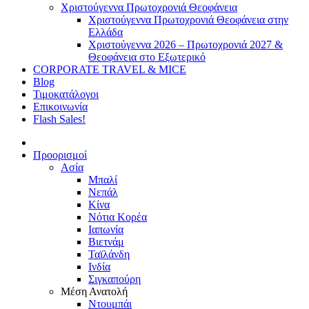
Χριστούγεννα Πρωτοχρονιά Θεοφάνεια
Χριστούγεννα Πρωτοχρονιά Θεοφάνεια στην
Ελλάδα
Χριστούγεννα 2026 – Πρωτοχρονιά 2027 &
Θεοφάνεια στο Εξωτερικό
CORPORATE TRAVEL & MICE
Blog
Τιμοκατάλογοι
Επικοινωνία
Flash Sales!
Προορισμοί
Ασία
Μπαλί
Νεπάλ
Κίνα
Νότια Κορέα
Ιαπωνία
Βιετνάμ
Ταϊλάνδη
Ινδία
Σιγκαπούρη
Μέση Ανατολή
Ντουμπάι