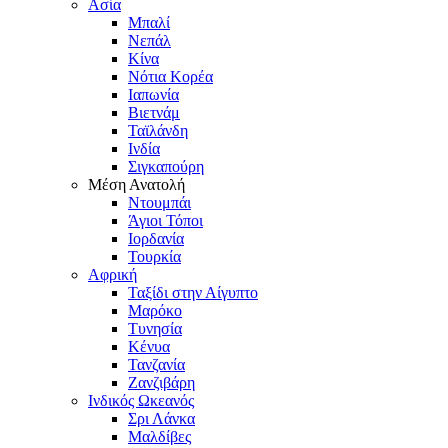
Ασία
Μπαλί
Νεπάλ
Κίνα
Νότια Κορέα
Ιαπωνία
Βιετνάμ
Ταϊλάνδη
Ινδία
Σιγκαπούρη
Μέση Ανατολή
Ντουμπάι
Άγιοι Τόποι
Ιορδανία
Τουρκία
Αφρική
Ταξίδι στην Αίγυπτο
Μαρόκο
Τυνησία
Κένυα
Τανζανία
Ζανζιβάρη
Ινδικός Ωκεανός
Σρι Λάνκα
Μαλδίβες