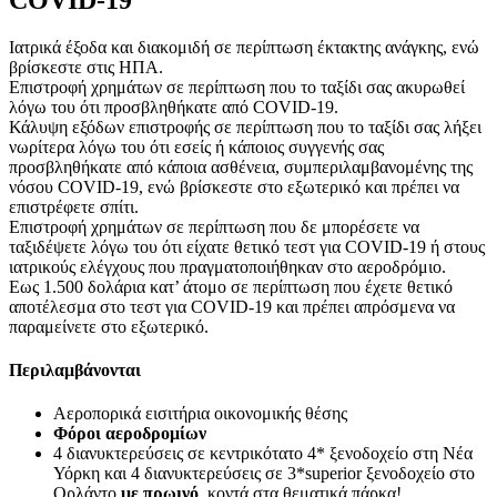
Ιατρικά έξοδα και διακομιδή σε περίπτωση έκτακτης ανάγκης, ενώ
βρίσκεστε στις ΗΠΑ.
Επιστροφή χρημάτων σε περίπτωση που το ταξίδι σας ακυρωθεί
λόγω του ότι προσβληθήκατε από COVID-19.
Κάλυψη εξόδων επιστροφής σε περίπτωση που το ταξίδι σας λήξει
νωρίτερα λόγω του ότι εσείς ή κάποιος συγγενής σας
προσβληθήκατε από κάποια ασθένεια, συμπεριλαμβανομένης της
νόσου COVID-19, ενώ βρίσκεστε στο εξωτερικό και πρέπει να
επιστρέφετε σπίτι.
Επιστροφή χρημάτων σε περίπτωση που δε μπορέσετε να
ταξιδέψετε λόγω του ότι είχατε θετικό τεστ για COVID-19 ή στους
ιατρικούς ελέγχους που πραγματοποιήθηκαν στο αεροδρόμιο.
Εως 1.500 δολάρια κατ’ άτομο σε περίπτωση που έχετε θετικό
αποτέλεσμα στο τεστ για COVID-19 και πρέπει απρόσμενα να
παραμείνετε στο εξωτερικό.
Περιλαμβάνονται
Αεροπορικά εισιτήρια οικονομικής θέσης
Φόροι αεροδρομίων
4 διανυκτερεύσεις σε κεντρικότατο 4* ξενοδοχείο στη Νέα
Υόρκη και 4 διανυκτερεύσεις σε 3*superior ξενοδοχείο στο
Ορλάντο
με πρωινό
, κοντά στα θεματικά πάρκα!