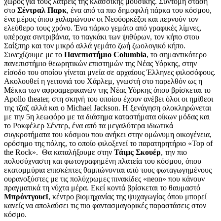
χώρος για τους λάτρεις της κλασσικής μουσικής. Σύντομη στάση
στο
Σέντραλ Παρκ
, ένα από τα πιο δημοφιλή πάρκα του κόσμου,
ένα μέρος όπου χαλαρώνουν οι Νεοϋορκέζοι και περνούν τον
ελεύθερο τους χρόνο. Ένα πάρκο γεμάτο από γραφικές λίμνες,
υπέροχα σιντριβάνια, το παγκάκι των ψιθύρων, τον κήπο στου
Σαίξπηρ και τον μικρό αλλά γεμάτο ζωή ζωολογικό κήπο.
Συνεχίζουμε με το
Πανεπιστήμιο Columbia
, το σημαντικότερο
πανεπιστήμιο θεωρητικών επιστημών της Νέας Υόρκης, στην
είσοδο του οποίου γίνεται μνεία σε αρχαίους Έλληνες φιλοσόφους.
Ακολουθεί η γειτονιά του Χάρλεμ, γνωστή στο παρελθόν ως η
Μέκκα των αφροαμερικανών της Νέας Υόρκης όπου βρίσκεται το
Apollo theater, στη σκηνή του οποίου έχουν ανέβει όλοι οι ημίθεοι
της τζαζ αλλά και ο Michael Jackson. Η ξενάγηση ολοκληρώνεται
με την 5η λεωφόρο με τα διάσημα καταστήματα οίκων μόδας και
το Ροκφέλερ Σέντερ, ένα από τα μεγαλύτερα ιδιωτικά
συγκροτήματα του κόσμου που ανήκει στην ομώνυμη οικογένεια,
ορόσημο της πόλης, το οποίο φιλοξενεί το παρατηρητήριο «Top of
the Rock». Θα καταλήξουμε στην
Τάιμς Σκουέρ
, την πιο
πολυσύχναστη και φωτογραφημένη πλατεία του κόσμου, όπου
εκατομμύρια επισκέπτες θαμπώνονται από τους φωταγωγημένους
ουρανοξύστες με τις πολύχρωμες πινακίδες «neon» που κάνουν
πραγματικά τη νύχτα μέρα. Εκεί κοντά βρίσκεται το θαυμαστό
Μπρόντγουεϊ
, κέντρο βιομηχανίας της ψυχαγωγίας όπου μπορεί
κανείς να απολαύσει τις πιο φαντασμαγορικές παραστάσεις στον
κόσμο.