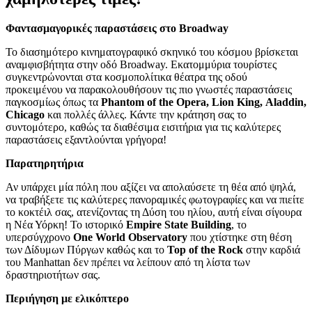
Φαντασμαγορικές παραστάσεις στο Broadway
Το διασημότερο κινηματογραφικό σκηνικό του κόσμου βρίσκεται
αναμφισβήτητα στην οδό Broadway. Εκατομμύρια τουρίστες
συγκεντρώνονται στα κοσμοπολίτικα θέατρα της οδού
προκειμένου να παρακολουθήσουν τις πιο γνωστές παραστάσεις
παγκοσμίως όπως τα
Phantom of the Opera, Lion King, Α
laddin
,
Chicago
και πολλές άλλες. Κάντε την κράτηση σας το
συντομότερο, καθώς τα διαθέσιμα εισιτήρια για τις καλύτερες
παραστάσεις εξαντλούνται γρήγορα!
Παρατηρητήρια
Αν υπάρχει μία πόλη που αξίζει να απολαύσετε τη θέα από ψηλά,
να τραβήξετε τις καλύτερες πανοραμικές φωτογραφίες και να πιείτε
το κοκτέιλ σας, ατενίζοντας τη Δύση του ηλίου, αυτή είναι σίγουρα
η Νέα Υόρκη! Το ιστορικό
Empire State Building
, το
υπερσύγχρονο
One World Observatory
που χτίστηκε στη θέση
των Δίδυμων Πύργων καθώς και το
Top of the Rock
στην καρδιά
του Manhattan δεν πρέπει να λείπουν από τη λίστα των
δραστηριοτήτων σας.
Περιήγηση με ελικόπτερο