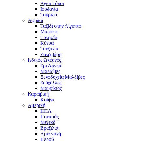
Άγιοι Τόποι
Ιορδανία
Τουρκία
Αφρική
Ταξίδι στην Αίγυπτο
Μαρόκο
Τυνησία
Κένυα
Τανζανία
Ζανζιβάρη
Ινδικός Ωκεανός
Σρι Λάνκα
Μαλδίβες
Ξενοδοχεία Μαλδίβες
Σεϋχέλλες
Μαυρίκιος
Καραϊβική
Κούβα
Αμερική
ΗΠΑ
Παναμάς
Μεξικό
Βραζιλία
Αργεντινή
Περού