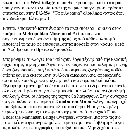
βόλτα μας στο
West Village
, όπου θα περάσουμε από το κτήριο
που γινόντουσαν τα γυρίσματα της σειράς που γνώρισε τεράστια
επιτυχία και στην Ελλάδα, “Τα φιλαράκια” ολοκληρώνοντας έτσι
την ιδιαίτερη βόλτα μας !
Έπειτα, επισκεπτόμαστε ένα από τα πλουσιότερα μουσεία στον
κόσμο, το
Metropolitan Museum of Art
όπου είναι
συγκεντρωμένα έργα ανεκτίμητης αξίας από κάθε πολιτισμό.
Αποτελεί το τρίτο σε επισκεψιμότητα μουσείο στον κόσμο, μετά
το Λούβρο και το Βρετανικό μουσείο.
Στις μόνιμες συλλογές του υπάρχουν έργα τέχνης από την κλασική
αρχαιότητα, την αρχαία Αίγυπτο, την βυζαντινή και ισλαμική τέχνη,
έργα ζωγραφικής και γλυπτά από κορυφαίους ζωγράφους, καθώς
επίσης και μια εκτεταμένη συλλογή αμερικανικής, αφρικανικής,
ασιατικής και σύγχρονης τέχνης αλλά και πάρα πολλά ακόμα.
Σίγουρα μία μόνο ημέρα δεν αρκεί ώστε να το εξερευνήσει κανείς
ολόκληρο. Πρόκειται για ένα μουσείο με πλούσια κι ανεξάντλητή
συλλογή, όπου οι λάτρεις της τέχνης θα λατρέψουν. Στην συνέχεια
θα γνωρίσουμε την περιοχή
Dumbo του Μπρούκλιν
, μια περιοχή
που βρίσκεται στο νοτιοανατολικό του άκρο. Η συγκεκριμένη
περιοχή, της οποίας το όνομα προέρχεται από τα αρχικά Down
Under the Manhattan Bridge Overpass, αποτελεί μια από τις πιο
ιστορικές και φωτογραφημένες περιοχές με ανυπέρβλητη θέα για
τις καλύτερες φωτογραφίες του ταξιδιού σας. Μην ξεχάσετε ως