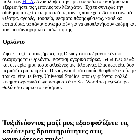
πόλη των
ΗΠΑ
. Ανακαλύψτε την πρωτεύουσα του κόσμου και
εξερευνήστε τις γειτονιές του Μανχάταν. Έχετε συνεχώς την
αίσθηση ότι ζείτε σε μία από τις ταινίες που έχετε δει στο σινεμά.
Θέατρα, αγορές, μουσεία, θεάματα πάσης φύσεως, καφέ και
εστιατόρια, τα πάντα συνωμοτούν για να αποπλανήσουν ακόμη και
τον πιο συντηρητικό επισκέπτη της.
Ορλάντο
Ζήστε μαζί με τους ήρωες της Disney στο απέραντο κέντρο
αναψυχής του Ορλάντο. Φαντασμαγορικά πάρκα, 54 λίμνες αλλά
και οι περίφημοι πορτοκαλεώνες της Φλόριντα. Επισκεφθείτε όσα
περισσότερα μπορείτε: Disneyworld στο οποίο θα φθάσετε είτε με
τραίνο, είτε με ferry. Universal Studios, όπου γυρίζονται πολλά
κινηματογραφικά έργα και φυσικά το Sea World το μεγαλύτερο
θαλάσσιο πάρκο του κόσμου.
Ταξιδεύοντας μαζί μας εξασφαλίζετε τις
καλύτερες δραστηριότητες στις
χαμηλότερες τιμές!