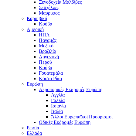
Ξενοδοχεία Μαλδίβες
Σεϋχέλλες
Μαυρίκιος
Καραϊβική
Κούβα
Αμερική
ΗΠΑ
Παναμάς
Μεξικό
Βραζιλία
Αργεντινή
Περού
Κούβα
Γουατεμάλα
Κόστα Ρίκα
Ευρώπη
Αεροπορικές Εκδρομές Ευρώπη
Αγγλία
Γαλλία
Ισπανία
Ιταλία
Άλλοι Ευρωπαϊκοί Προορισμοί
Οδικές Εκδρομές Ευρώπη
Ρωσία
Ελλάδα