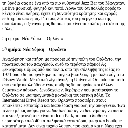
τη βραδιά σας σε ένα από τα πιο αυθεντικά Jazz Bar του Μανχάταν,
με live μουσική, φαγητό και ποτό. Λόγω του ότι πολλές φορές το
κέντρο είναι πλήρες, έχετε τη δυνατότητα κράτησης και αγοράς
εισιτηρίου από εμάς. Για τους λάτρεις του μπέργκερ και της
σοκολάτας, ο ξεναγός μας θα σας προτείνει τα καλύτερα στέκια της
πόλης!
5η ημέρα: Νέα Υόρκη – Ορλάντο
η
5
ημέρα: Νέα Υόρκη – Ορλάντο
Αναχώρηση και πτήση με προορισμό την πόλη του Ορλάντο, την
πρωτεύουσα του παιχνιδιού, αυτό το τεράστιο πάρκο! Ας
ξεκινήσουμε όμως από πιο παλιά, από την σύλληψη της ιδέας το
1971 όπου δημιουργήθηκε το μαγικό βασίλειο, ή με άλλα λόγια το
Disney World. Μετά από λίγο άνοιξε η Universal Orlando και μετά
από αυτήν ακολούθησε ένας αριθμός δημιουργίας και άλλων
θεματικών πάρκων, ξενοδοχείων, θερέτρων που μετέτρεψαν το
Ορλάντο σε μια πραγματικά μοναδική τουριστική πόλη. Το
International Drive Resort του Ορλάντο προσφέρει στους
επισκέπτες εστιατόρια και διασκέδαση για όλη την οικογένεια. Ένα
τέλειο μέρος ακόμα για να διασκεδάσετε, να δειπνήσετε, να πιείτε
και να εξερευνήσετε είναι το Icon Park, το οποίο διαθέτει
περισσότερα από 40 καταπληκτικά εστιατόρια, μπαρ και boutique
καταστήματα. Δεν είναι τυχαίο λοιπόν, που ακόμα και η Νasa έχει