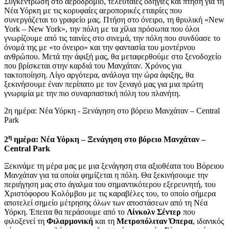
Συγκέντρωση στο αεροδρόμιο, τελευταίες οδηγίες και πτήση για τη
Νέα Υόρκη με τις κορυφαίες αεροπορικές εταιρίες που
συνεργάζεται το γραφείο μας. Πτήση στο όνειρο, τη θρυλική «New
York – New York», την πόλη με τα χίλια πρόσωπα που όλοι
γνωρίζουμε από τις ταινίες στο σινεμά, την πόλη που συνδύασε το
όνομά της με «το όνειρο» και την φαντασία του μοντέρνου
ανθρώπου. Μετά την άφιξή μας, θα μεταφερθούμε στο ξενοδοχείο
που βρίσκεται στην καρδιά του Μανχάταν. Χρόνος για
τακτοποίηση. Λίγο αργότερα, ανάλογα την ώρα άφιξης, θα
ξεκινήσουμε έναν περίπατο με τον ξεναγό μας για μια πρώτη
γνωριμία με την πιο συναρπαστική πόλη του πλανήτη.
2η ημέρα: Νέα Υόρκη - Ξενάγηση στο βόρειο Μανχάταν – Central
Park
η
2
ημέρα: Νέα Υόρκη – Ξενάγηση στο βόρειο Μανχάταν –
Central Park
Ξεκινάμε τη μέρα μας με μια ξενάγηση στα αξιοθέατα του Βόρειου
Μανχάταν για τα οποία φημίζεται η πόλη. Θα ξεκινήσουμε την
περιήγηση μας στο άγαλμα του σημαντικότερου εξερευνητή, του
Χριστόφορου Κολόμβου με τις καραβέλες του, το οποίο σήμερα
αποτελεί σημείο μέτρησης όλων των αποστάσεων από τη Νέα
Υόρκη. Έπειτα θα περάσουμε από το
Λίνκολν Σέντερ
που
φιλοξενεί τη
Φιλαρμονική
και τη
Μετροπόλιταν Όπερα
, ιδανικός