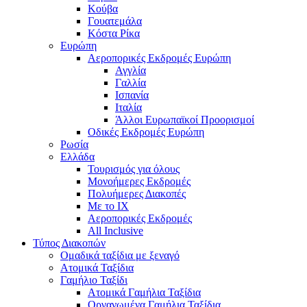
Κούβα
Γουατεμάλα
Κόστα Ρίκα
Ευρώπη
Αεροπορικές Εκδρομές Ευρώπη
Αγγλία
Γαλλία
Ισπανία
Ιταλία
Άλλοι Ευρωπαϊκοί Προορισμοί
Οδικές Εκδρομές Ευρώπη
Ρωσία
Ελλάδα
Τουρισμός για όλους
Mονοήμερες Εκδρομές
Πολυήμερες Διακοπές
Με το ΙΧ
Αεροπορικές Εκδρομές
All Inclusive
Τύπος Διακοπών
Ομαδικά ταξίδια με ξεναγό
Ατομικά Ταξίδια
Γαμήλιο Ταξίδι
Ατομικά Γαμήλια Ταξίδια
Οργανωμένα Γαμήλια Ταξίδια