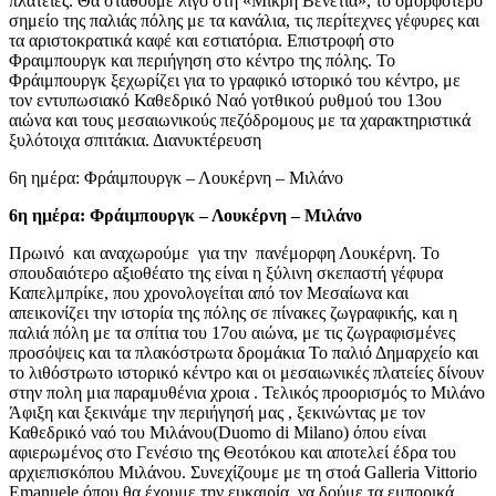
πλατείες. Θα σταθούμε λίγο στη «Μικρή Βενετία», το ομορφότερο
σημείο της παλιάς πόλης με τα κανάλια, τις περίτεχνες γέφυρες και
τα αριστοκρατικά καφέ και εστιατόρια. Επιστροφή στο
Φραιμπουργκ και περιήγηση στο κέντρο της πόλης. Το
Φράιμπουργκ ξεχωρίζει για το γραφικό ιστορικό του κέντρο, με
τον εντυπωσιακό Καθεδρικό Ναό γοτθικού ρυθμού του 13ου
αιώνα και τους μεσαιωνικούς πεζόδρομους με τα χαρακτηριστικά
ξυλότοιχα σπιτάκια. Διανυκτέρευση
6η ημέρα: Φράιμπουργκ – Λουκέρνη – Μιλάνο
6η ημέρα: Φράιμπουργκ – Λουκέρνη – Μιλάνο
Πρωινό και αναχωρούμε για την πανέμορφη Λουκέρνη. Το
σπουδαιότερο αξιοθέατο της είναι η ξύλινη σκεπαστή γέφυρα
Καπελμπρίκε, που χρονολογείται από τον Μεσαίωνα και
απεικονίζει την ιστορία της πόλης σε πίνακες ζωγραφικής, και η
παλιά πόλη με τα σπίτια του 17ου αιώνα, με τις ζωγραφισμένες
προσόψεις και τα πλακόστρωτα δρομάκια Το παλιό Δημαρχείο και
το λιθόστρωτο ιστορικό κέντρο και οι μεσαιωνικές πλατείες δίνουν
στην πολη μια παραμυθένια χροια . Τελικός προορισμός το Μιλάνο
Άφιξη και ξεκινάμε την περιήγησή μας , ξεκινώντας με τον
Καθεδρικό ναό του Μιλάνου(Duomo di Milano) όπου είναι
αφιερωμένος στο Γενέσιο της Θεοτόκου και αποτελεί έδρα του
αρχιεπισκόπου Μιλάνου. Συνεχίζουμε με τη στοά Galleria Vittorio
Emanuele όπου θα έχουμε την ευκαιρία να δούμε τα εμπορικά