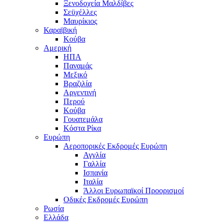
Ξενοδοχεία Μαλδίβες
Σεϋχέλλες
Μαυρίκιος
Καραϊβική
Κούβα
Αμερική
ΗΠΑ
Παναμάς
Μεξικό
Βραζιλία
Αργεντινή
Περού
Κούβα
Γουατεμάλα
Κόστα Ρίκα
Ευρώπη
Αεροπορικές Εκδρομές Ευρώπη
Αγγλία
Γαλλία
Ισπανία
Ιταλία
Άλλοι Ευρωπαϊκοί Προορισμοί
Οδικές Εκδρομές Ευρώπη
Ρωσία
Ελλάδα