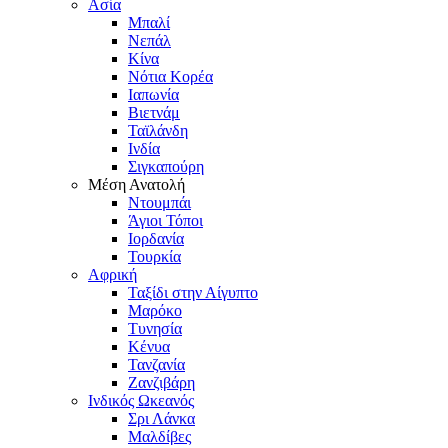
Ασία
Μπαλί
Νεπάλ
Κίνα
Νότια Κορέα
Ιαπωνία
Βιετνάμ
Ταϊλάνδη
Ινδία
Σιγκαπούρη
Μέση Ανατολή
Ντουμπάι
Άγιοι Τόποι
Ιορδανία
Τουρκία
Αφρική
Ταξίδι στην Αίγυπτο
Μαρόκο
Τυνησία
Κένυα
Τανζανία
Ζανζιβάρη
Ινδικός Ωκεανός
Σρι Λάνκα
Μαλδίβες