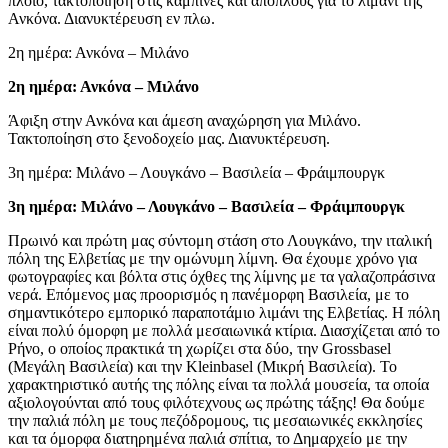
πλοίο, τακτοποίηση στις καμπίνες και απόπλους για το λιμάνι της
Ανκόνα. Διανυκτέρευση εν πλω.
2η ημέρα: Ανκόνα – Μιλάνο
2η ημέρα: Ανκόνα – Μιλάνο
Άφιξη στην Ανκόνα και άμεση αναχώρηση για Μιλάνο.
Τακτοποίηση στο ξενοδοχείο μας. Διανυκτέρευση.
3η ημέρα: Μιλάνο – Λουγκάνο – Βασιλεία – Φράιμπουργκ
3η ημέρα: Μιλάνο – Λουγκάνο – Βασιλεία – Φράιμπουργκ
Πρωινό και πρώτη μας σύντομη στάση στο Λουγκάνο, την ιταλική
πόλη της Ελβετίας με την ομώνυμη λίμνη. Θα έχουμε χρόνο για
φωτογραφίες και βόλτα στις όχθες της λίμνης με τα γαλαζοπράσινα
νερά. Επόμενος μας προορισμός η πανέμορφη Βασιλεία, με το
σημαντικότερο εμπορικό παραποτάμιο λιμάνι της Ελβετίας. Η πόλη
είναι πολύ όμορφη με πολλά μεσαιωνικά κτίρια. Διασχίζεται από το
Ρήνο, ο οποίος πρακτικά τη χωρίζει στα δύο, την Grossbasel
(Μεγάλη Βασιλεία) και την Kleinbasel (Μικρή Βασιλεία). Το
χαρακτηριστικό αυτής της πόλης είναι τα πολλά μουσεία, τα οποία
αξιολογούνται από τους φιλότεχνους ως πρώτης τάξης! Θα δούμε
την παλιά πόλη με τους πεζόδρομους, τις μεσαιωνικές εκκλησίες
και τα όμορφα διατηρημένα παλιά σπίτια, το Δημαρχείο με την