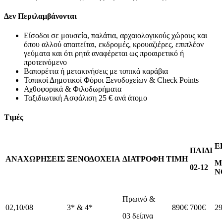
Δεν Περιλαμβάνονται
Είσοδοι σε μουσεία, παλάτια, αρχαιολογικούς χώρους και
όπου αλλού απαιτείται, εκδρομές, κρουαζιέρες, επιπλέον
γεύματα και ότι ρητά αναφέρεται ως προαιρετικό ή
προτεινόμενο
Βαπορέττα ή μετακινήσεις με τοπικά καράβια
Τοπικοί Δημοτικοί Φόροι Ξενοδοχείων & Check Points
Αχθοφορικά & Φιλοδωρήματα
Ταξιδιωτική Ασφάλιση 25 € ανά άτομο
Τιμές
Ε
ΠΑΙΔΙ
ΑΝΑΧΩΡΗΣΕΙΣ
ΞΕΝΟΔΟΧΕΙΑ
ΔΙΑΤΡΟΦΗ
ΤΙΜΗ
Μ
02
-12
Ν
Πρωινό &
02,10/08
3* & 4*
890€
700€
2
03 δείπνα