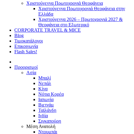
Χριστούγεννα Πρωτοχρονιά Θεοφάνεια
Χριστούγεννα Πρωτοχρονιά Θεοφάνεια στην
Ελλάδα
Χριστούγεννα 2026 – Πρωτοχρονιά 2027 &
Θεοφάνεια στο Εξωτερικό
CORPORATE TRAVEL & MICE
Blog
Τιμοκατάλογοι
Επικοινωνία
Flash Sales!
Προορισμοί
Ασία
Μπαλί
Νεπάλ
Κίνα
Νότια Κορέα
Ιαπωνία
Βιετνάμ
Ταϊλάνδη
Ινδία
Σιγκαπούρη
Μέση Ανατολή
Ντουμπάι