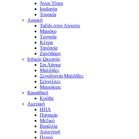
Άγιοι Τόποι
Ιορδανία
Τουρκία
Αφρική
Ταξίδι στην Αίγυπτο
Μαρόκο
Τυνησία
Κένυα
Τανζανία
Ζανζιβάρη
Ινδικός Ωκεανός
Σρι Λάνκα
Μαλδίβες
Ξενοδοχεία Μαλδίβες
Σεϋχέλλες
Μαυρίκιος
Καραϊβική
Κούβα
Αμερική
ΗΠΑ
Παναμάς
Μεξικό
Βραζιλία
Αργεντινή
Περού