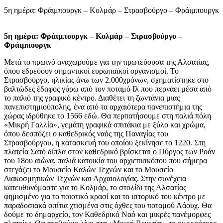
5η ημέρα: Φράιμπουργκ – Κολμάρ – Στρασβούργο – Φράιμπουργκ
5η ημέρα: Φράιμπουργκ – Κολμάρ – Στρασβούργο –
Φράιμπουργκ
Μετά το πρωινό αναχωρούμε για την πρωτεύουσα της Αλσατίας,
όπου εδρεύουν σημαντικοί ευρωπαϊκοί οργανισμοί. Το
Στρασβούργο, ηλικίας άνω των 2.000χρόνων, σχηματίστηκε στο
βαλτώδες έδαφος γύρω από τον ποταμό Ιλ που περνάει μέσα από
το παλιό της γραφικό κέντρο. Διαθέτει τη ζωντάνια μιας
πανεπιστημιούπολης, ένα από τα αρχαιότερα πανεπιστήμια της
χώρας ιδρύθηκε το 1566 εδώ. Θα περπατήσουμε στη παλιά πόλη
«Μικρή Γαλλία», γεμάτη γραφικά σπιτάκια με ξύλο και χρώμα,
όπου δεσπόζει ο καθεδρικός ναός της Παναγίας του
Στρασβούργου, η κατασκευή του οποίου ξεκίνησε το 1220. Στη
πλατεία Σατό δίπλα στον καθεδρικό βρίσκεται ο Πύργος των Ροάν
του 18ου αιώνα, παλιά κατοικία του αρχιεπισκόπου που σήμερα
στεγάζει το Μουσείο Καλών Τεχνών και το Μουσείο
Διακοσμητικών Τεχνών και Αρχαιολογίας. Στην συνέχεια
κατευθυνόμαστε για το Κολμάρ, το στολίδι της Αλσατίας
φημισμένο για το ποιοτικό κρασί και το ιστορικό του κέντρο με
παραδοσιακά σπίτια χτισμένα στις όχθες του ποταμού Λάουχ. Θα
δούμε το δημαρχείο, τον Καθεδρικό Ναό και μικρές πανέμορφες