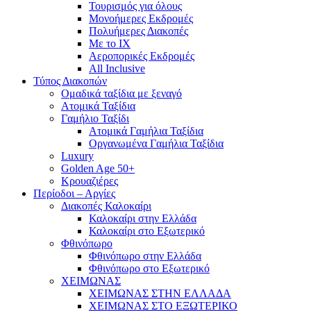
Τουρισμός για όλους
Mονοήμερες Εκδρομές
Πολυήμερες Διακοπές
Με το ΙΧ
Αεροπορικές Εκδρομές
All Inclusive
Τύπος Διακοπών
Ομαδικά ταξίδια με ξεναγό
Ατομικά Ταξίδια
Γαμήλιο Ταξίδι
Ατομικά Γαμήλια Ταξίδια
Οργανωμένα Γαμήλια Ταξίδια
Luxury
Golden Age 50+
Κρουαζιέρες
Περίοδοι – Αργίες
Διακοπές Καλοκαίρι
Καλοκαίρι στην Ελλάδα
Καλοκαίρι στο Εξωτερικό
Φθινόπωρο
Φθινόπωρο στην Ελλάδα
Φθινόπωρο στο Εξωτερικό
ΧΕΙΜΩΝΑΣ
ΧΕΙΜΩΝΑΣ ΣΤΗΝ ΕΛΛΑΔΑ
ΧΕΙΜΩΝΑΣ ΣΤΟ ΕΞΩΤΕΡΙΚΟ