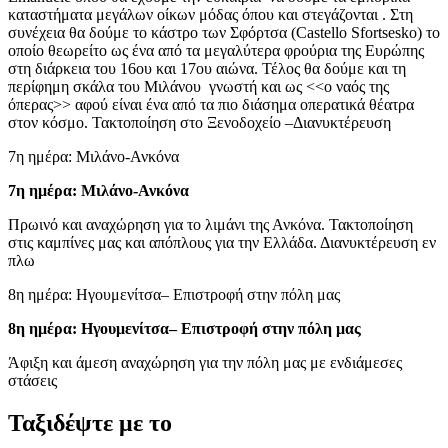
καταστήματα μεγάλων οίκων μόδας όπου και στεγάζονται . Στη
συνέχεια θα δούμε το κάστρο των Σφόρτσα (Castello Sfortsesko) το
οποίο θεωρείτο ως ένα από τα μεγαλύτερα φρούρια της Ευρώπης
στη διάρκεια του 16ου και 17ου αιώνα. Τέλος θα δούμε και τη
περίφημη σκάλα του Μιλάνου γνωστή και ως <<ο ναός της
όπερας>> αφού είναι ένα από τα πιο διάσημα οπερατικά θέατρα
στον κόσμο. Τακτοποίηση στο Ξενοδοχείο –Διανυκτέρευση
7η ημέρα: Μιλάνο-Ανκόνα
7η ημέρα: Μιλάνο-Ανκόνα
Πρωινό και αναχώρηση για το λιμάνι της Ανκόνα. Τακτοποίηση
στις καμπίνες μας και απόπλους για την Ελλάδα. Διανυκτέρευση εν
πλω
8η ημέρα: Ηγουμενίτσα– Επιστροφή στην πόλη μας
8η ημέρα: Ηγουμενίτσα– Επιστροφή στην πόλη μας
Άφιξη και άμεση αναχώρηση για την πόλη μας με ενδιάμεσες
στάσεις
Ταξιδέψτε με το