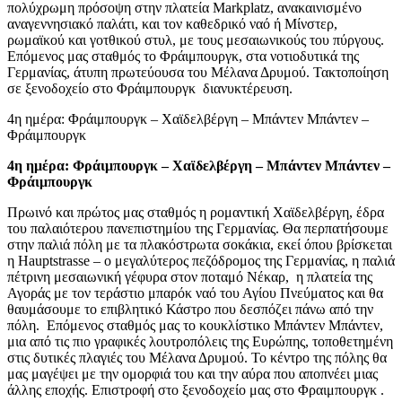
πολύχρωμη πρόσοψη στην πλατεία Markplatz, ανακαινισμένο
αναγεννησιακό παλάτι, και τον καθεδρικό ναό ή Μίνστερ,
ρωμαϊκού και γοτθικού στυλ, με τους μεσαιωνικούς του πύργους.
Επόμενος μας σταθμός το Φράιμπουργκ, στα νοτιοδυτικά της
Γερμανίας, άτυπη πρωτεύουσα του Μέλανα Δρυμού. Τακτοποίηση
σε ξενοδοχείο στο Φράιμπουργκ διανυκτέρευση.
4η ημέρα: Φράιμπουργκ – Χαϊδελβέργη – Μπάντεν Μπάντεν –
Φράιμπουργκ
4η ημέρα: Φράιμπουργκ –
Χαϊδελβέργη – Μπάντεν Μπάντεν –
Φράιμπουργκ
Πρωινό και πρώτος μας σταθμός η ρομαντική Χαϊδελβέργη, έδρα
του παλαιότερου πανεπιστημίου της Γερμανίας. Θα περπατήσουμε
στην παλιά πόλη με τα πλακόστρωτα σοκάκια, εκεί όπου βρίσκεται
η Hauptstrasse – ο μεγαλύτερος πεζόδρομος της Γερμανίας, η παλιά
πέτρινη μεσαιωνική γέφυρα στον ποταμό Νέκαρ, η πλατεία της
Αγοράς με τον τεράστιο μπαρόκ ναό του Αγίου Πνεύματος και θα
θαυμάσουμε το επιβλητικό Κάστρο που δεσπόζει πάνω από την
πόλη. Επόμενος σταθμός μας το κουκλίστικο Μπάντεν Μπάντεν,
μια από τις πιο γραφικές λουτροπόλεις της Ευρώπης, τοποθετημένη
στις δυτικές πλαγιές του Μέλανα Δρυμού. Το κέντρο της πόλης θα
μας μαγέψει με την ομορφιά του και την αύρα που αποπνέει μιας
άλλης εποχής. Επιστροφή στο ξενοδοχείο μας στο Φραιμπουργκ .