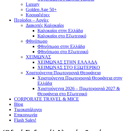
Luxury
Golden Age 50+
Κρουαζιέρες
Περίοδοι – Αργίες
Διακοπές Καλοκαίρι
Καλοκαίρι στην Ελλάδα
Καλοκαίρι στο Εξωτερικό
Φθινόπωρο
Φθινόπωρο στην Ελλάδα
Φθινόπωρο στο Εξωτερικό
ΧΕΙΜΩΝΑΣ
ΧΕΙΜΩΝΑΣ ΣΤΗΝ ΕΛΛΑΔΑ
ΧΕΙΜΩΝΑΣ ΣΤΟ ΕΞΩΤΕΡΙΚΟ
Χριστούγεννα Πρωτοχρονιά Θεοφάνεια
Χριστούγεννα Πρωτοχρονιά Θεοφάνεια στην
Ελλάδα
Χριστούγεννα 2026 – Πρωτοχρονιά 2027 &
Θεοφάνεια στο Εξωτερικό
CORPORATE TRAVEL & MICE
Blog
Τιμοκατάλογοι
Επικοινωνία
Flash Sales!