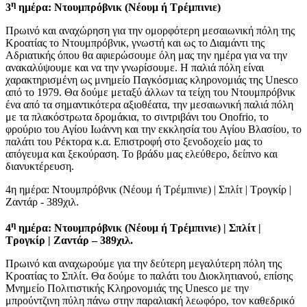
η
3
ημέρα: Ντουμπρόβνικ (Νέουμ ή Τρέμπινιε)
Πρωινό και αναχώρηση για την ομορφότερη μεσαιωνική πόλη της
Κροατίας το Ντουμπρόβνικ, γνωστή και ως το Διαμάντι της
Αδριατικής όπου θα αφιερώσουμε όλη μας την ημέρα για να την
ανακαλύψουμε και να την γνωρίσουμε. Η παλιά πόλη είναι
χαρακτηρισμένη ως μνημείο Παγκόσμιας κληρονομιάς της Unesco
από το 1979. Θα δούμε μεταξύ άλλων τα τείχη του Ντουμπρόβνικ
ένα από τα σημαντικότερα αξιοθέατα, την μεσαιωνική παλιά πόλη
με τα πλακόστρωτα δρομάκια, το σιντριβάνι του Onofrio, το
φρούριο του Αγίου Ιωάννη και την εκκλησία του Αγίου Βλασίου, το
παλάτι του Ρέκτορα κ.α. Επιστροφή στο ξενοδοχείο μας το
απόγευμα και ξεκούραση. Το βράδυ μας ελεύθερο, δείπνο και
διανυκτέρευση.
4η ημέρα: Ντουμπρόβνικ (Νέουμ ή Τρέμπινιε) | Σπλίτ | Τρογκίρ |
Ζαντάρ - 389χιλ.
η
4
ημέρα: Ντουμπρόβνικ (Νέουμ ή Τρέμπινιε) | Σπλίτ |
Τρογκίρ | Ζαντάρ – 389χιλ.
Πρωινό και αναχωρούμε για την δεύτερη μεγαλύτερη πόλη της
Κροατίας το Σπλίτ. Θα δούμε το παλάτι του Διοκλητιανού, επίσης
Μνημείο Πολιτιστικής Κληρονομιάς της Unesco με την
μπρούντζινη πύλη πάνω στην παραλιακή λεωφόρο, τον καθεδρικό