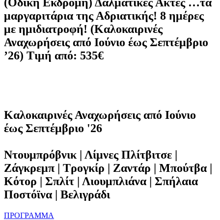
(Οδική Εκδρομή) Δαλματικές Ακτές …τα
μαργαριτάρια της Αδριατικής! 8 ημέρες
με ημιδιατροφή! (Καλοκαιρινές
Αναχωρήσεις από Ιούνιο έως Σεπτέμβριο
’26) Τιμή από: 535€
Καλοκαιρινές Αναχωρήσεις από Ιούνιο
έως Σεπτέμβριο '26
Ντουμπρόβνικ | Λίμνες Πλίτβιτσε |
Ζάγκρεμπ | Τρογκίρ | Ζαντάρ | Μπούτβα |
Κότορ | Σπλίτ | Λιουμπλιάνα | Σπήλαια
Ποστόϊνα | Βελιγράδι
ΠΡΟΓΡΑΜΜΑ