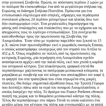
στην γειτονική Σλοβενία. Πρώτα, σε απόσταση περίπου 2 ωρών με
το πούλμαν θα επισκεφθούμε ένα από τα μεγαλύτερα σπήλαια της
Ευρώπης τα διάσημα Σπήλαια Ποστόϊνα. Πρόκειται για ένα
εντυπωσιακό σύμπλεγμα από σπηλιές, σήραγγες και περάσματα
συνολικού μήκους 24 περίπου χιλιομέτρων και ηλικίας άνω των
δύο εκατομμυρίων ετών. Ένα μεγαλειώδες δημιούργημα της
φύσης από σταλαγμίτες και σταλακτίτες που με τα σχήματα και τις
αποχρώσεις τους το λιγότερο εντυπωσιάζουν. Στη συνέχεια θα
κατευθυνθούμε προς την πρωτεύουσα της Σλοβενίας την
Λιουμπλιάνα. Έναν τόπο με τεράστιο παρελθόν που ξεκινά το 15
μ.Χ. αιώνα όταν πρωτοιδρύθηκε εκεί ο ρωμαϊκός οικισμός Emona,
o οποίος καταστράφηκε ολοσχερώς από τον στρατό του Αττίλα το
452 μ.Χ. Όπως συμβαίνει σε πολλές από τις πρωτεύουσες της
κεντρικής Ευρώπης, μία περιήγηση στη Λιουμπλιάνα σχεδόν
αναπόφευκτα αρχίζει από την παλιά πόλη, εκεί που χτυπά η καρδιά
του ιστορικού κέντρου. Στα πλακόστρωτα, γραφικά στενά θα
περπατήσουμε χαζεύοντας τα πανέμορφα μεσαιωνικά κτίσματα, τα
μαγαζάκια με σουβενίρ και τον κόσμο που απολαμβάνει τον καφέ ή
το φαγητό του στα τραπεζάκια που είναι στρωμένα στις μικρές
πλατείες. Θα δούμε σημαντικά αξιοθέατα όπως την Τριπλή Γέφυρα
που δεσπόζει πάνω από τα νερά του ποταμού Λιουμπλιανίτσα, ο
οποίος διατρέχει την πόλη, Το άγαλμα του France Prešeren εθνικού
ποιητή της χώρας και το θαυμάσιο μεσαιωνικό κάστρο της πόλης.
Τέλος θα περπατήσουμε στο πάρκο Τivoli το οποίο καλύπτει ένα
μεγάλο μέρος του κέντρου της πόλης και εντυπωσιάζει με τα ψηλά