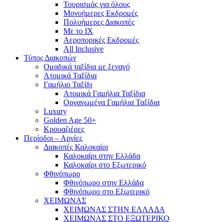
Τουρισμός για όλους
Mονοήμερες Εκδρομές
Πολυήμερες Διακοπές
Με το ΙΧ
Αεροπορικές Εκδρομές
All Inclusive
Τύπος Διακοπών
Ομαδικά ταξίδια με ξεναγό
Ατομικά Ταξίδια
Γαμήλιο Ταξίδι
Ατομικά Γαμήλια Ταξίδια
Οργανωμένα Γαμήλια Ταξίδια
Luxury
Golden Age 50+
Κρουαζιέρες
Περίοδοι – Αργίες
Διακοπές Καλοκαίρι
Καλοκαίρι στην Ελλάδα
Καλοκαίρι στο Εξωτερικό
Φθινόπωρο
Φθινόπωρο στην Ελλάδα
Φθινόπωρο στο Εξωτερικό
ΧΕΙΜΩΝΑΣ
ΧΕΙΜΩΝΑΣ ΣΤΗΝ ΕΛΛΑΔΑ
ΧΕΙΜΩΝΑΣ ΣΤΟ ΕΞΩΤΕΡΙΚΟ