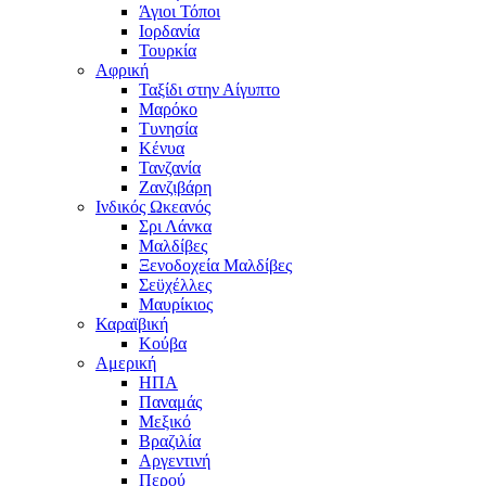
Άγιοι Τόποι
Ιορδανία
Τουρκία
Αφρική
Ταξίδι στην Αίγυπτο
Μαρόκο
Τυνησία
Κένυα
Τανζανία
Ζανζιβάρη
Ινδικός Ωκεανός
Σρι Λάνκα
Μαλδίβες
Ξενοδοχεία Μαλδίβες
Σεϋχέλλες
Μαυρίκιος
Καραϊβική
Κούβα
Αμερική
ΗΠΑ
Παναμάς
Μεξικό
Βραζιλία
Αργεντινή
Περού