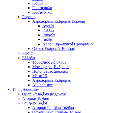
Κούβα
Γουατεμάλα
Κόστα Ρίκα
Ευρώπη
Αεροπορικές Εκδρομές Ευρώπη
Αγγλία
Γαλλία
Ισπανία
Ιταλία
Άλλοι Ευρωπαϊκοί Προορισμοί
Οδικές Εκδρομές Ευρώπη
Ρωσία
Ελλάδα
Τουρισμός για όλους
Mονοήμερες Εκδρομές
Πολυήμερες Διακοπές
Με το ΙΧ
Αεροπορικές Εκδρομές
All Inclusive
Τύπος Διακοπών
Ομαδικά ταξίδια με ξεναγό
Ατομικά Ταξίδια
Γαμήλιο Ταξίδι
Ατομικά Γαμήλια Ταξίδια
Οργανωμένα Γαμήλια Ταξίδια