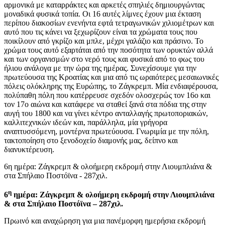
αρμονικά με καταρράκτες και αρκετές σπηλιές δημιουργώντας
μοναδικά φυσικά τοπία. Οι 16 αυτές λίμνες έχουν μια έκταση
περίπου διακοσίων ενενήντα εφτά τετραγωνικών χιλιομέτρων και
αυτό που τις κάνει να ξεχωρίζουν είναι τα χρώματα τους που
ποικίλουν από γκρίζο και μπλε, μέχρι γαλάζιο και πράσινο. Το
χρώμα τους αυτό εξαρτάται από την ποσότητα των ορυκτών αλλά
και των οργανισμών στο νερό τους και φυσικά από το φως του
ήλιου ανάλογα με την ώρα της ημέρας. Συνεχίσουμε για την
πρωτεύουσα της Κροατίας και μια από τις ωραιότερες μεσαιωνικές
πόλεις ολόκληρης της Ευρώπης, το Ζάγκρεμπ. Μία ενδιαφέρουσα,
πολύπαθη πόλη που κατέρρευσε σχεδόν ολοσχερώς τον 16ο και
τον 17ο αιώνα και κατάφερε να σταθεί ξανά στα πόδια της στην
αυγή του 1800 και να γίνει κέντρο ανταλλαγής πρωτοποριακών,
καλλιτεχνικών ιδεών και, παράλληλα, μία γρήγορα
αναπτυσσόμενη, μοντέρνα πρωτεύουσα. Γνωριμία με την πόλη,
τακτοποίηση στο ξενοδοχείο διαμονής μας, δείπνο και
διανυκτέρευση.
6η ημέρα: Ζάγκρεμπ & ολοήμερη εκδρομή στην Λιουμπλιάνα &
στα Σπήλαιο Ποστόϊνα - 287χιλ.
η
6
ημέρα: Ζάγκρεμπ & ολοήμερη εκδρομή στην Λιουμπλιάνα
& στα Σπήλαιο Ποστόϊνα – 287χιλ.
Πρωινό και αναχώρηση για μια πανέμορφη ημερήσια εκδρομή