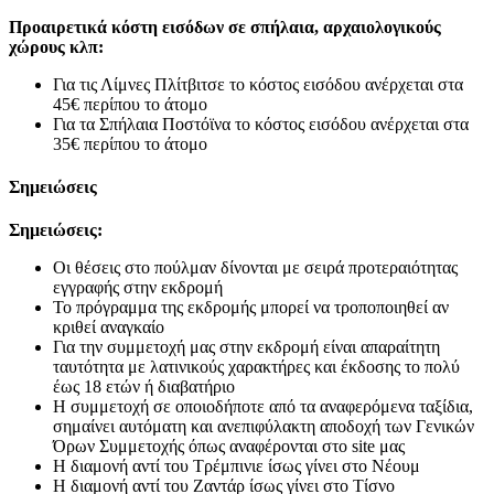
Προαιρετικά κόστη εισόδων σε σπήλαια, αρχαιολογικούς
χώρους κλπ:
Για τις Λίμνες Πλίτβιτσε το κόστος εισόδου ανέρχεται στα
45€ περίπου το άτομο
Για τα Σπήλαια Ποστόϊνα το κόστος εισόδου ανέρχεται στα
35€ περίπου το άτομο
Σημειώσεις
Σημειώσεις:
Οι θέσεις στο πούλμαν δίνονται με σειρά προτεραιότητας
εγγραφής στην εκδρομή
Το πρόγραμμα της εκδρομής μπορεί να τροποποιηθεί αν
κριθεί αναγκαίο
Για την συμμετοχή μας στην εκδρομή είναι απαραίτητη
ταυτότητα με λατινικούς χαρακτήρες και έκδοσης το πολύ
έως 18 ετών ή διαβατήριο
Η συμμετοχή σε οποιοδήποτε από τα αναφερόμενα ταξίδια,
σημαίνει αυτόματη και ανεπιφύλακτη αποδοχή των Γενικών
Όρων Συμμετοχής όπως αναφέρονται στο site μας
Η διαμονή αντί του Τρέμπινιε ίσως γίνει στο Νέουμ
Η διαμονή αντί του Ζαντάρ ίσως γίνει στο Τίσνο