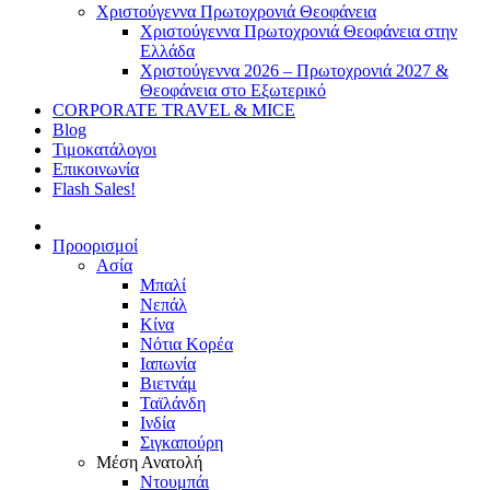
Χριστούγεννα Πρωτοχρονιά Θεοφάνεια
Χριστούγεννα Πρωτοχρονιά Θεοφάνεια στην
Ελλάδα
Χριστούγεννα 2026 – Πρωτοχρονιά 2027 &
Θεοφάνεια στο Εξωτερικό
CORPORATE TRAVEL & MICE
Blog
Τιμοκατάλογοι
Επικοινωνία
Flash Sales!
Προορισμοί
Ασία
Μπαλί
Νεπάλ
Κίνα
Νότια Κορέα
Ιαπωνία
Βιετνάμ
Ταϊλάνδη
Ινδία
Σιγκαπούρη
Μέση Ανατολή
Ντουμπάι