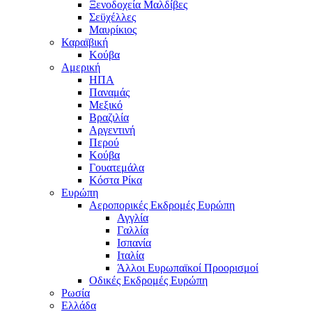
Ξενοδοχεία Μαλδίβες
Σεϋχέλλες
Μαυρίκιος
Καραϊβική
Κούβα
Αμερική
ΗΠΑ
Παναμάς
Μεξικό
Βραζιλία
Αργεντινή
Περού
Κούβα
Γουατεμάλα
Κόστα Ρίκα
Ευρώπη
Αεροπορικές Εκδρομές Ευρώπη
Αγγλία
Γαλλία
Ισπανία
Ιταλία
Άλλοι Ευρωπαϊκοί Προορισμοί
Οδικές Εκδρομές Ευρώπη
Ρωσία
Ελλάδα