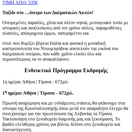
ΤΙΜΗ ΑΠΟ: 535€
Ταξίδι στο …όνειρο των Δαλματικών Ακτών!
Ονειρεμένες παραλίες, χίλια και πλέον νησιά, μεσογειακό τοπίο με
ιστορικές και αναλλοίωτες από τον χρόνο πόλεις, παραμυθένιες
πλατείες, απόκρημνοι όρμοι, ταπεραμέντο και
στυλ που θυμίζει βόρεια Ιταλία και φυσικά η μοναδική
καστροπολιτεία του Ντουμπρόβνικ αποτελούν την εικόνα του
δαλματικού ονείρου, που κάθε χρόνο ελκύει όλο και
περισσότερους να το ανακαλύψουν.
Ενδεικτικό Πρόγραμμα Εκδρομής
1η ημέρα: Αθήνα | Τίρανα - 672χιλ.
η
1
ημέρα: Αθήνα | Τίρανα – 672χιλ.
Πρωινή αναχώρηση και με ενδιάμεσες στάσεις θα φτάσουμε στα
σύνορα της Κρυσταλλοπηγής όπου μετά τον απαραίτητο έλεγχο θα
συνεχίσουμε για την πρωτεύουσα της Αλβανίας τα Τίρανα.
Τακτοποίηση στο ξενοδοχείο διαμονής μας και ξεκούραση. Το
βράδυ ελεύθερος χρόνος για βόλτα, δείπνο στο ξενοδοχείο και
διανυκτέρευση.