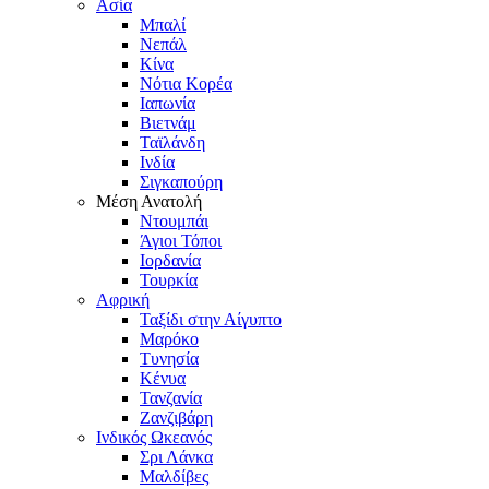
Ασία
Μπαλί
Νεπάλ
Κίνα
Νότια Κορέα
Ιαπωνία
Βιετνάμ
Ταϊλάνδη
Ινδία
Σιγκαπούρη
Μέση Ανατολή
Ντουμπάι
Άγιοι Τόποι
Ιορδανία
Τουρκία
Αφρική
Ταξίδι στην Αίγυπτο
Μαρόκο
Τυνησία
Κένυα
Τανζανία
Ζανζιβάρη
Ινδικός Ωκεανός
Σρι Λάνκα
Μαλδίβες