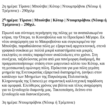
2η ημέρα: Τίρανα | Μπούτβα | Κότορ | Ντουμπρόβνικ (Νέουμ ή
Τρέμπινιε) - 290χιλμ
η
2
ημέρα: Τίρανα | Μπούτβα | Κότορ | Ντουμπρόβνικ (Νέουμ ή
Τρέμπινιε) – 290χιλ.
Πρωινό και σύντομη περιήγηση της πόλης με τα αναπαλαιωμένα
κτίρια, την Όπερα, το Κοινοβούλιο και το Προεδρικό Μέγαρο. Εκ
νέου αναχώρηση για το Μαυροβούνιο και συγκεκριμένα την
Μπούτβα, παραθαλάσσια πόλη με εξαιρετική αρχιτεκτονική, στενά
γραφικά σοκάκια με πολλά μικρά καταστήματα και μικρές
εκκλησίες οι οποίες παραμένουν αναλλοίωτες στο χρόνο. Στη
συνέχεια, ταξιδεύοντας μέσα από μια πανέμορφη διαδρομή, θα
πραγματοποιήσουμε στάση στον μαγευτικό κόλπο του Κότορ, και
τη μεσαιωνική ομώνυμη πόλη. Πρόκειται για μια πόλη γεμάτη
μνημεία της Ενετοκρατίας εξαιρετικά διατηρημένη, (ανήκει στον
κατάλογο των Μνημείων της Παγκόσμιας Πολιτιστικής
Κληρονομιάς της Unesco) με σημαντική καλλιτεχνική παράδοση
και ομορφιά. Ελεύθερος χρόνος για βόλτα και τέλος αναχώρηση
για το ξενοδοχείο διαμονής μας. Τακτοποίηση, δείπνο στο
ξενοδοχείο και διανυκτέρευση.
3η ημέρα: Ντουμπρόβνικ (Νέουμ ή Τρέμπινιε)