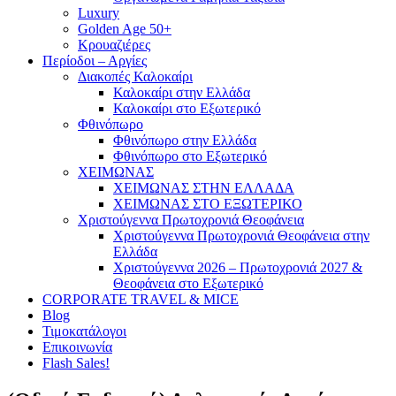
Luxury
Golden Age 50+
Κρουαζιέρες
Περίοδοι – Αργίες
Διακοπές Καλοκαίρι
Καλοκαίρι στην Ελλάδα
Καλοκαίρι στο Εξωτερικό
Φθινόπωρο
Φθινόπωρο στην Ελλάδα
Φθινόπωρο στο Εξωτερικό
ΧΕΙΜΩΝΑΣ
ΧΕΙΜΩΝΑΣ ΣΤΗΝ ΕΛΛΑΔΑ
ΧΕΙΜΩΝΑΣ ΣΤΟ ΕΞΩΤΕΡΙΚΟ
Χριστούγεννα Πρωτοχρονιά Θεοφάνεια
Χριστούγεννα Πρωτοχρονιά Θεοφάνεια στην
Ελλάδα
Χριστούγεννα 2026 – Πρωτοχρονιά 2027 &
Θεοφάνεια στο Εξωτερικό
CORPORATE TRAVEL & MICE
Blog
Τιμοκατάλογοι
Επικοινωνία
Flash Sales!