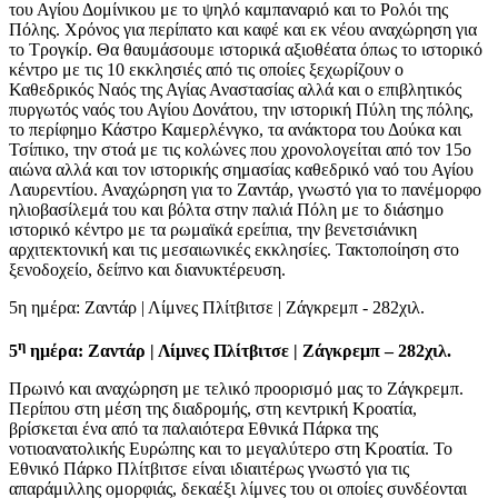
του Αγίου Δομίνικου με το ψηλό καμπαναριό και το Ρολόι της
Πόλης. Χρόνος για περίπατο και καφέ και εκ νέου αναχώρηση για
το Τρογκίρ. Θα θαυμάσουμε ιστορικά αξιοθέατα όπως το ιστορικό
κέντρο με τις 10 εκκλησιές από τις οποίες ξεχωρίζουν ο
Καθεδρικός Ναός της Αγίας Αναστασίας αλλά και ο επιβλητικός
πυργωτός ναός του Αγίου Δονάτου, την ιστορική Πύλη της πόλης,
το περίφημο Κάστρο Καμερλένγκο, τα ανάκτορα του Δούκα και
Τσίπικο, την στοά με τις κολώνες που χρονολογείται από τον 15ο
αιώνα αλλά και τον ιστορικής σημασίας καθεδρικό ναό του Αγίου
Λαυρεντίου. Αναχώρηση για το Ζαντάρ, γνωστό για το πανέμορφο
ηλιοβασίλεμά του και βόλτα στην παλιά Πόλη με το διάσημο
ιστορικό κέντρο με τα ρωμαϊκά ερείπια, την βενετσιάνικη
αρχιτεκτονική και τις μεσαιωνικές εκκλησίες. Τακτοποίηση στο
ξενοδοχείο, δείπνο και διανυκτέρευση.
5η ημέρα: Ζαντάρ | Λίμνες Πλίτβιτσε | Ζάγκρεμπ - 282χιλ.
η
5
ημέρα: Ζαντάρ | Λίμνες Πλίτβιτσε | Ζάγκρεμπ – 282χιλ.
Πρωινό και αναχώρηση με τελικό προορισμό μας το Ζάγκρεμπ.
Περίπου στη μέση της διαδρομής, στη κεντρική Κροατία,
βρίσκεται ένα από τα παλαιότερα Εθνικά Πάρκα της
νοτιοανατολικής Ευρώπης και το μεγαλύτερο στη Κροατία. Το
Εθνικό Πάρκο Πλίτβιτσε είναι ιδιαιτέρως γνωστό για τις
απαράμιλλης ομορφιάς, δεκαέξι λίμνες του οι οποίες συνδέονται