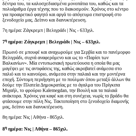
δέντρα του, τα καλοσχεδιασμένα μονοπάτια του, καθώς και τα
πολυάριθμα έργα τέχνης που το διακοσμούν. Χρόνος στο κέντρο
για προαιρετικό φαγητό και αργά το απόγευμα επιστροφή στο
ξενοδοχείο μας. Δείπνο και διανυκτέρευση.
7η ημέρα: Ζάγκρεμπ | Βελιγράδι | Νις - 633χιλ.
η
7
ημέρα: Ζάγκρεμπ | Βελιγράδι | Νις – 633χιλ.
Πρωινό σε μπουφέ και αναχωρούμε για Σερβία και το πανέμορφο
Βελιγράδι, συχνά αναφερόμενο και ως το «Παρίσι των
Βαλκανίων». Μία εντυπωσιακή πρωτεύουσα η οποία θα μας
μαγέψει με τις αντιφάσεις της, καθώς ακροβατεί ανάμεσα στο
παλιό και το καινούριο, ανάμεσα στην παλαιά και την μοντέρνα
εποχή. Σύντομη περιήγηση με το πούλμαν όπου μεταξύ άλλων θα
δούμε την Πλατεία Δημοκρατίας με το άγαλμα του Πρίγκιπα
Μιχαήλ, το φρούριο Kalemegdan, την Βουλή και τα παλαιά
ανάκτορα. Χρόνος για καφέ και στη συνέχεια, νωρίς το βράδυ θα
φτάσουμε στην πόλη Νις. Τακτοποίηση στο ξενοδοχείο διαμονής
μας, δείπνο και διανυκτέρευση.
8η ημέρα: Νις | Αθήνα - 865χιλ.
η
8
ημέρα: Νις | Αθήνα – 865χιλ.