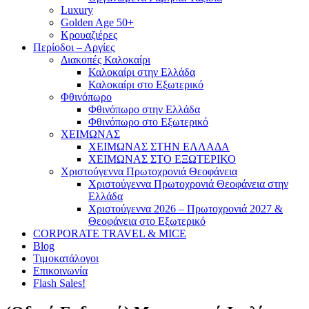
Luxury
Golden Age 50+
Κρουαζιέρες
Περίοδοι – Αργίες
Διακοπές Καλοκαίρι
Καλοκαίρι στην Ελλάδα
Καλοκαίρι στο Εξωτερικό
Φθινόπωρο
Φθινόπωρο στην Ελλάδα
Φθινόπωρο στο Εξωτερικό
ΧΕΙΜΩΝΑΣ
ΧΕΙΜΩΝΑΣ ΣΤΗΝ ΕΛΛΑΔΑ
ΧΕΙΜΩΝΑΣ ΣΤΟ ΕΞΩΤΕΡΙΚΟ
Χριστούγεννα Πρωτοχρονιά Θεοφάνεια
Χριστούγεννα Πρωτοχρονιά Θεοφάνεια στην
Ελλάδα
Χριστούγεννα 2026 – Πρωτοχρονιά 2027 &
Θεοφάνεια στο Εξωτερικό
CORPORATE TRAVEL & MICE
Blog
Τιμοκατάλογοι
Επικοινωνία
Flash Sales!