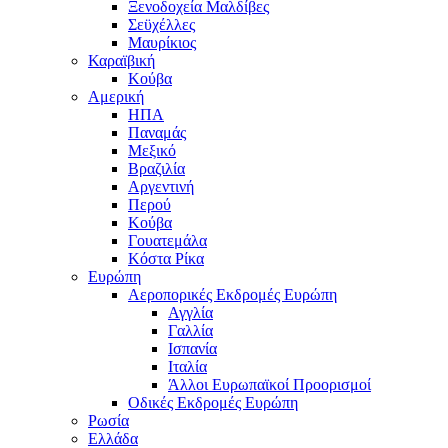
Ξενοδοχεία Μαλδίβες
Σεϋχέλλες
Μαυρίκιος
Καραϊβική
Κούβα
Αμερική
ΗΠΑ
Παναμάς
Μεξικό
Βραζιλία
Αργεντινή
Περού
Κούβα
Γουατεμάλα
Κόστα Ρίκα
Ευρώπη
Αεροπορικές Εκδρομές Ευρώπη
Αγγλία
Γαλλία
Ισπανία
Ιταλία
Άλλοι Ευρωπαϊκοί Προορισμοί
Οδικές Εκδρομές Ευρώπη
Ρωσία
Ελλάδα