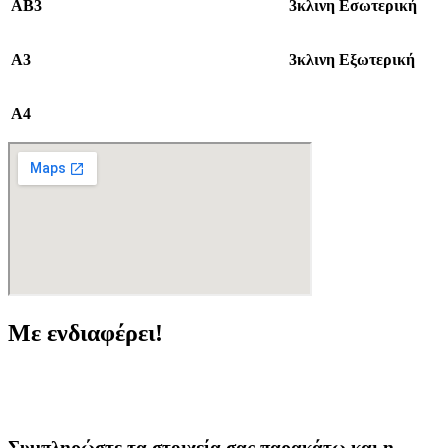
ΑΒ3
3κλινη Εσωτερική
Α3
3κλινη Εξωτερική
Α4
Με ενδιαφέρει!
Συμπληρώστε τα στοιχεία σας παρακάτω και η