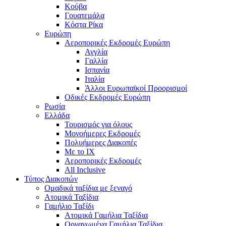
Κούβα
Γουατεμάλα
Κόστα Ρίκα
Ευρώπη
Αεροπορικές Εκδρομές Ευρώπη
Αγγλία
Γαλλία
Ισπανία
Ιταλία
Άλλοι Ευρωπαϊκοί Προορισμοί
Οδικές Εκδρομές Ευρώπη
Ρωσία
Ελλάδα
Τουρισμός για όλους
Mονοήμερες Εκδρομές
Πολυήμερες Διακοπές
Με το ΙΧ
Αεροπορικές Εκδρομές
All Inclusive
Τύπος Διακοπών
Ομαδικά ταξίδια με ξεναγό
Ατομικά Ταξίδια
Γαμήλιο Ταξίδι
Ατομικά Γαμήλια Ταξίδια
Οργανωμένα Γαμήλια Ταξίδια