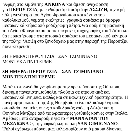
‘Αφιξη στο λιμάνι της
ΑΝΚΟΝΑ
και άμεση αναχώρηση
για
ΠΕΡΟΥΤΖΙΑ
, με ενδιάμεση στάση στην
ΑΣΣΙΖΗ
, την ιερή
πόλη /γενέτειρα του Αγίου Φραγκίσκου και κέντρο του
καθολικισμού, γεμάτη εκκλησίες, γραφικά σοκάκια με όμορφα
μεσαιωνικά κτίρια από ροδόχρωμη πέτρα. Θα δούμε τη βασιλική
του Αγίου Φραγκίσκου με τις υπέροχες τοιχογραφίες του Τζιότο και
θα περπατήσουμε στα ιστορικά σοκάκια του μεσαιωνικού κέντρου
της πόλης. ‘Αφιξη στο ξενοδοχείο μας στην περιοχή της Περούτζια,
διανυκτέρευση.
3Η ΗΜΕΡΑ: ΠΕΡΟΥΤΖΙΑ - ΣΑΝ ΤΖΙΜΙΝΙΑΝΟ -
ΜΟΝΤΕΚΑΤΙΝΙ ΤΕΡΜΕ
3Η ΗΜΕΡΑ: ΠΕΡΟΥΤΖΙΑ – ΣΑΝ ΤΖΙΜΙΝΙΑΝΟ –
ΜΟΝΤΕΚΑΤΙΝΙ ΤΕΡΜΕ
Μετά το πρωινό θα γνωρίσουμε την πρωτεύουσα της Ούμπρια,
διάσημη πανεπιστημιούπολη, πλούσια σε ετρουσκικά και
μεσαιωνικά μνημεία, καθώς και σε καλλιτεχνική δραστηριότητα. Η
πανέμορφη πλατεία της 4ης Νοεμβρίου είναι πλαισιωμένη από
σπουδαία μνημεία, όπως ο καθεδρικός ναός, η Λότζια και η
Φοντάνα Ματζόρε από τις ωραιότερες γοτθικές κρήνες στην Ιταλία.
Αμέσως μετά αναχωρούμε για το <
ΜΑΝΧΑΤΑΝ ΤΟΥ
ΜΕΣΑΙΩΝΑ
>, τη γραφική κωμόπολη
SAN
GIMIGNANO
.
Ψηλοί αγέρωχοι πύργοι μας καλωσορίζουν από μακριά δίνοντας