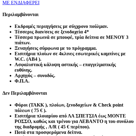
ΜΕ ΕΝΔΙΑΦΕΡΕΙ
Περιλαμβάνονται
E
κδρομές περιηγήσεις με σύγχρονο πούλμαν.
Τέσσερις διαν/σεις σε ξενοδοχεία 4*
Τέσσερα πρωινά σε μπουφέ, τρία δείπνα σε ΜΕΝΟΥ 3
πιάτων.
Ξεναγήσεις σύμφωνα με το πρόγραμμα.
Εισιτήρια πλοίων σε 4κλινες εσωτερικές καμπίνες με
W
.
C
. (
A
Β4 ).
Ασφαλιστική κάλυψη αστικής – επαγγελματικής
ευθύνης.
Αρχηγός – συνοδός.
Φ.Π.Α.
Δεν Περιλαμβάνονται
Φόροι (ΤΑΚΚ ), πλοίων, ξενοδοχείων &
Check
point
πόλεων ( 75 € ).
Εισιτήρια πλοιαρίου από ΛΑ ΣΠΕΤΣΙΑ έως ΜΟΝΤΕ
ΡΟΣΣΟ, καθώς και τρένου για ΛΕΒΑΝΤΟ η του συνόλου
της διαδρομής ,
A
/
R
( 45 € περίπου).
Ποτά στα προσφερόμενα δείπνα.