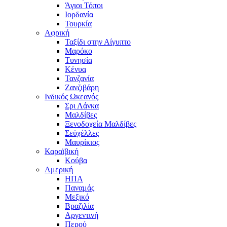
Άγιοι Τόποι
Ιορδανία
Τουρκία
Αφρική
Ταξίδι στην Αίγυπτο
Μαρόκο
Τυνησία
Κένυα
Τανζανία
Ζανζιβάρη
Ινδικός Ωκεανός
Σρι Λάνκα
Μαλδίβες
Ξενοδοχεία Μαλδίβες
Σεϋχέλλες
Μαυρίκιος
Καραϊβική
Κούβα
Αμερική
ΗΠΑ
Παναμάς
Μεξικό
Βραζιλία
Αργεντινή
Περού