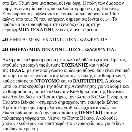
στο Σαν Τζιμινιάνο μια παραμυθένια όψη. Η πόλη των όμορφων
πύργων, είναι μία από τις πιο καλοδιατηρημένες της Τοσκάνης.
Στον ουρανό της υψώνονται οι εντυπωσιακοί πύργοι του 13ου
αιώνα, από τους 76 που υπήρχαν, σήμερα σώζονται οι 14. Το
βράδυ θα τακτοποιηθούμε στο ξενοδοχείο μας στην
περιοχή
ΜΟΝΤΕΚΑΤΙΝΙ
, δείπνο, διανυκτέρευση.
4Η ΗΜΕΡΑ: ΜΟΝΤΕΚΑΤΙΝΙ - ΠΙΖΑ - ΦΛΩΡΕΝΤΙΑ
4Η ΗΜΕΡΑ: ΜΟΝΤΕΚΑΤΙΝΙ – ΠΙΖΑ – ΦΛΩΡΕΝΤΙΑ:
Αλλη μια εκπληκτική ημέρα με πολλά αξιοθέατα ξεκινά. Πρώτος
σταθμός η περιοχή της δυτικής
ΤΟΣΚΑΝΗΣ
και η πόλη
της
ΠΙΖΑΣ
, με τον πασίγνωστο ομώνυμο πύργο, που είναι ένα από
τα κτίρια που υψώνονται στον κήπο της < αυλής των θαυμάτων >,
καθώς επίσης το
ΝΤΟΥΟΜΟ
και το
ΒΑΠΤΙΣΤΗΡΙ
. Αμέσως
μετά θα επισκεφθούμε την πόλη της Αναγέννησης για να δούμε και
να θαυμάσουμε, μεταξύ άλλων τον Καθεδρικό ναό της Παναγίας
των Λουλουδιών, το Βαπτιστήριο, την πλατεία Ντέλλα Σινιορία, το
Παλάτσο Βέκκιο – σημερινό δημαρχείο, την εκκλησία Σάντα
Κρότσε στην ομώνυμη πλατεία, γοτθικής αρχιτεκτονικής που
δίκαια βρίσκεται υπό την προστασία της
ΟΥΝΕΣΚΟ
και την
παλαιότερη γέφυρα του ‘Αρνο, το Πόντε Βέκκιο. Ακολουθεί
χρόνος ελεύθερος και επιστροφή στο ξενοδοχείο μας, για δείπνο
και διανυκτέρευση.