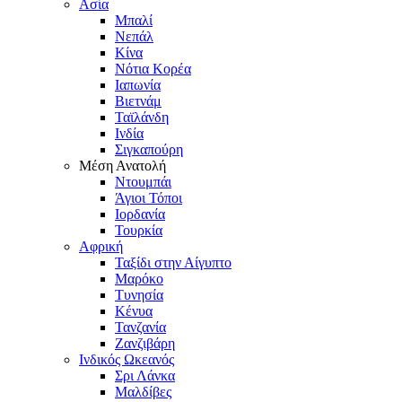
Ασία
Μπαλί
Νεπάλ
Κίνα
Νότια Κορέα
Ιαπωνία
Βιετνάμ
Ταϊλάνδη
Ινδία
Σιγκαπούρη
Μέση Ανατολή
Ντουμπάι
Άγιοι Τόποι
Ιορδανία
Τουρκία
Αφρική
Ταξίδι στην Αίγυπτο
Μαρόκο
Τυνησία
Κένυα
Τανζανία
Ζανζιβάρη
Ινδικός Ωκεανός
Σρι Λάνκα
Μαλδίβες