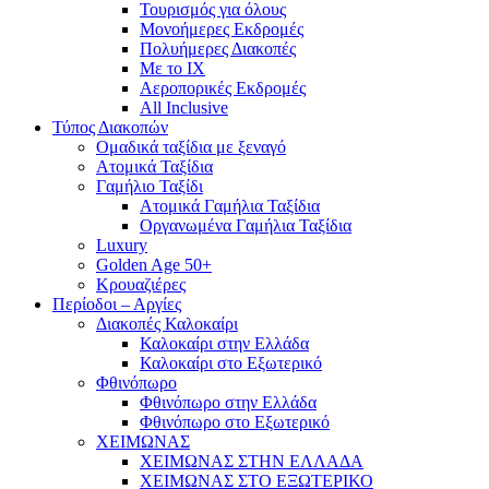
Τουρισμός για όλους
Mονοήμερες Εκδρομές
Πολυήμερες Διακοπές
Με το ΙΧ
Αεροπορικές Εκδρομές
All Inclusive
Τύπος Διακοπών
Ομαδικά ταξίδια με ξεναγό
Ατομικά Ταξίδια
Γαμήλιο Ταξίδι
Ατομικά Γαμήλια Ταξίδια
Οργανωμένα Γαμήλια Ταξίδια
Luxury
Golden Age 50+
Κρουαζιέρες
Περίοδοι – Αργίες
Διακοπές Καλοκαίρι
Καλοκαίρι στην Ελλάδα
Καλοκαίρι στο Εξωτερικό
Φθινόπωρο
Φθινόπωρο στην Ελλάδα
Φθινόπωρο στο Εξωτερικό
ΧΕΙΜΩΝΑΣ
ΧΕΙΜΩΝΑΣ ΣΤΗΝ ΕΛΛΑΔΑ
ΧΕΙΜΩΝΑΣ ΣΤΟ ΕΞΩΤΕΡΙΚΟ