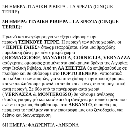
5Η ΗΜΕΡΑ: ΙΤΑΛΙΚΗ ΡΙΒΙΕΡΑ - LA SPEZIA (CINQUE
TERRE)
5Η ΗΜΕΡΑ: ΙΤΑΛΙΚΗ ΡΙΒΙΕΡΑ –
LA
SPEZIA
(
CINQUE
TERRE
):
Πρωινό και αναχώρηση για να εξερευνήσουμε την
περιοχή
ΤΣΙΝΚΟΥΕ ΤΕΡΡΕ
. Η περιοχή των πέντε χωριών, οι
<
ΠΕΝΤΕ ΓΑΙΕΣ
> όπως μεταφράζεται, είναι μια βραχώδης
παραλιακή ζώνη, με πέντε μικρά χωριά
(
RIOMAGGIORE
,
MANAROLA
,
CORNIGLIA
,
VERNAZZ
ασύγκριτης ομορφιάς χτισμένα στα απόκρημνα βράχια της Λιγυρίας
στην Ιταλική Ριβιέρα. Aπό τη
ΛΑ ΣΠΕΤΣΙΑ
θα επιβιβασθούμε σε
πλοιάριο και θα φθάσουμε στο
ΠΟΡΤΟ ΒΕΝΕΡΕ
, νοτιοδυτικά
του κόλπου των ποιητών, για να συνεχίσουμε την κρουαζιέρα μας
και να απολαύσουμε μοναδικά τοπία και εικόνες από τη μαγευτική
αυτή περιοχή. Σε δύο από τα πανέμορφα αυτά χωριά
(
VERNAZZA
&
MONTEROSSO
) θα κάνουμε ανάλογες
στάσεις για φαγητό και καφέ και στη συνέχεια με τοπικό τρένο που
ενώνει τα χωριά, θα φθάσουμε στο
ΛΕΒΑΝΤΟ
, όπου θα μας
περιμένει το πούλμαν για την επιστροφή μας στο ξενοδοχείο, για
δείπνο και διανυκτέρευση.
6Η ΗΜΕΡΑ: ΦΛΩΡΕΝΤΙΑ - ΑΝΚΟΝΑ