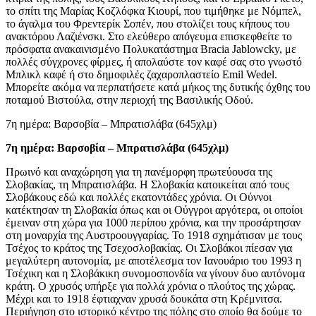
το σπίτι της Μαρίας Κοζλόφκα Κιουρί, που τιμήθηκε με Νόμπελ,
το άγαλμα του Φρεντερίκ Σοπέν, που στολίζει τους κήπους του
ανακτόρου Λαζιένσκι. Στο ελεύθερο απόγευμα επισκεφθείτε το
πρόσφατα ανακαινισμένο Πολυκατάστημα Bracia Jablowcky, με
πολλές σύγχρονες φίρμες, ή απολαύστε τον καφέ σας στο γνωστό
Μπλικλ καφέ ή στο δημοφιλές ζαχαροπλαστείο Emil Wedel.
Μπορείτε ακόμα να περπατήσετε κατά μήκος της δυτικής όχθης του
ποταμού Βιστούλα, στην περιοχή της Βασιλικής Οδού.
7η ημέρα: Βαρσοβία – Μπρατισλάβα (645χλμ)
7η ημέρα: Βαρσοβία – Μπρατισλάβα (645χλμ)
Πρωινό και αναχώρηση για τη πανέμορφη πρωτεύουσα της
Σλοβακίας, τη Μπρατισλάβα. Η Σλοβακία κατοικείται από τους
Σλοβάκους εδώ και πολλές εκατοντάδες χρόνια. Οι Ούννοι
κατέκτησαν τη Σλοβακία όπως και οι Ούγγροι αργότερα, οι οποίοι
έμειναν στη χώρα για 1000 περίπου χρόνια, και την προσάρτησαν
στη μοναρχία της Αυστροουγγαρίας. Το 1918 σχημάτισαν με τους
Τσέχος το κράτος της Τσεχοσλοβακίας. Οι Σλοβάκοι πίεσαν για
μεγαλύτερη αυτονομία, με αποτέλεσμα τον Ιανουάριο του 1993 η
Τσέχικη και η Σλοβάκικη συνομοσπονδία να γίνουν δυο αυτόνομα
κράτη. Ο χρυσός υπήρξε για πολλά χρόνια ο πλούτος της χώρας.
Μέχρι και το 1918 έφτιαχναν χρυσά δουκάτα στη Κρέμνιτσα.
Περιήγηση στο ιστορικό κέντρο της πόλης στο οποίο θα δούμε το