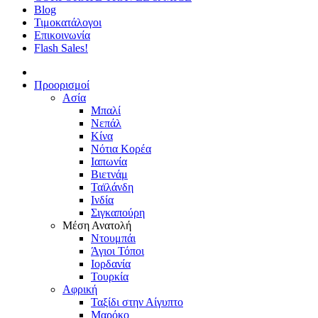
Blog
Τιμοκατάλογοι
Επικοινωνία
Flash Sales!
Προορισμοί
Ασία
Μπαλί
Νεπάλ
Κίνα
Νότια Κορέα
Ιαπωνία
Βιετνάμ
Ταϊλάνδη
Ινδία
Σιγκαπούρη
Μέση Ανατολή
Ντουμπάι
Άγιοι Τόποι
Ιορδανία
Τουρκία
Αφρική
Ταξίδι στην Αίγυπτο
Μαρόκο