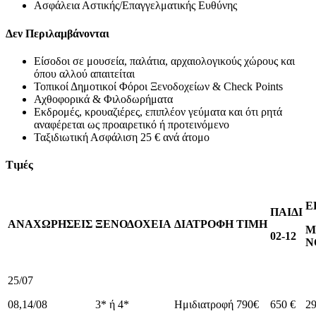
Ασφάλεια Αστικής/Επαγγελματικής Ευθύνης
Δεν Περιλαμβάνονται
Είσοδοι σε μουσεία, παλάτια, αρχαιολογικούς χώρους και
όπου αλλού απαιτείται
Τοπικοί Δημοτικοί Φόροι Ξενοδοχείων & Check Points
Αχθοφορικά & Φιλοδωρήματα
Εκδρομές, κρουαζιέρες, επιπλέον γεύματα και ότι ρητά
αναφέρεται ως προαιρετικό ή προτεινόμενο
Ταξιδιωτική Ασφάλιση 25 € ανά άτομο
Τιμές
Ε
ΠΑΙΔΙ
ΑΝΑΧΩΡΗΣΕΙΣ
ΞΕΝΟΔΟΧΕΙΑ
ΔΙΑΤΡΟΦΗ
ΤΙΜΗ
Μ
0
2
-12
Ν
25/07
08,14/08
3* ή 4*
Ημιδιατροφή
790€
650 €
29