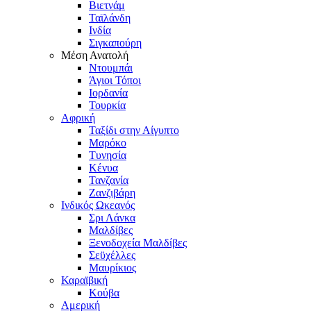
Βιετνάμ
Ταϊλάνδη
Ινδία
Σιγκαπούρη
Μέση Ανατολή
Ντουμπάι
Άγιοι Τόποι
Ιορδανία
Τουρκία
Αφρική
Ταξίδι στην Αίγυπτο
Μαρόκο
Τυνησία
Κένυα
Τανζανία
Ζανζιβάρη
Ινδικός Ωκεανός
Σρι Λάνκα
Μαλδίβες
Ξενοδοχεία Μαλδίβες
Σεϋχέλλες
Μαυρίκιος
Καραϊβική
Κούβα
Αμερική