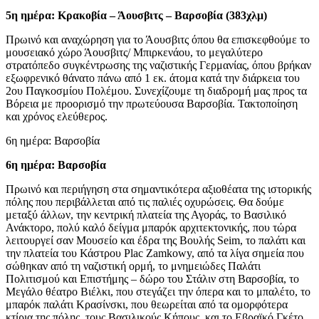
5η ημέρα: Κρακοβία – Άουσβιτς – Βαρσοβία (383χλμ)
Πρωινό και αναχώρηση για το Άουσβιτς όπου θα επισκεφθούμε το
μουσειακό χώρο Άουσβιτς/ Μπιρκενάου, το μεγαλύτερο
στρατόπεδο συγκέντρωσης της ναζιστικής Γερμανίας, όπου βρήκαν
εξωφρενικό θάνατο πάνω από 1 εκ. άτομα κατά την διάρκεια του
2ου Παγκοσμίου Πολέμου. Συνεχίζουμε τη διαδρομή μας προς τα
Βόρεια με προορισμό την πρωτεύουσα Βαρσοβία. Τακτοποίηση
και χρόνος ελεύθερος.
6η ημέρα: Βαρσοβία
6η ημέρα: Βαρσοβία
Πρωινό και περιήγηση στα σημαντικότερα αξιοθέατα της ιστορικής
πόλης που περιβάλλεται από τις παλιές οχυρώσεις. Θα δούμε
μεταξύ άλλων, την κεντρική πλατεία της Αγοράς, το Βασιλικό
Ανάκτορο, πολύ καλό δείγμα μπαρόκ αρχιτεκτονικής, που τώρα
λειτουργεί σαν Μουσείο και έδρα της Βουλής Seim, το παλάτι και
την πλατεία του Κάστρου Plac Zamkowy, από τα λίγα σημεία που
σώθηκαν από τη ναζιστική ορμή, το μνημειώδες Παλάτι
Πολιτισμού και Επιστήμης – δώρο του Στάλιν στη Βαρσοβία, το
Μεγάλο θέατρο Βιέλκι, που στεγάζει την όπερα και το μπαλέτο, το
μπαρόκ παλάτι Κρασίνσκι, που θεωρείται από τα ομορφότερα
κτίρια της πόλης, τους Βασιλικούς Κήπους, και το Εβραϊκό Γκέτο,