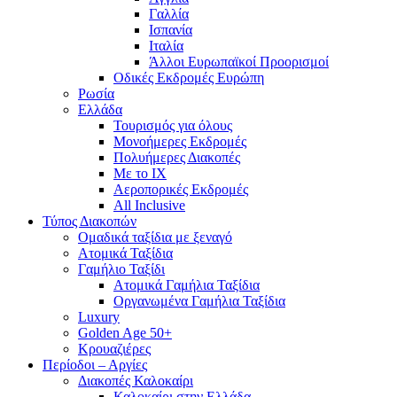
Γαλλία
Ισπανία
Ιταλία
Άλλοι Ευρωπαϊκοί Προορισμοί
Οδικές Εκδρομές Ευρώπη
Ρωσία
Ελλάδα
Τουρισμός για όλους
Mονοήμερες Εκδρομές
Πολυήμερες Διακοπές
Με το ΙΧ
Αεροπορικές Εκδρομές
All Inclusive
Τύπος Διακοπών
Ομαδικά ταξίδια με ξεναγό
Ατομικά Ταξίδια
Γαμήλιο Ταξίδι
Ατομικά Γαμήλια Ταξίδια
Οργανωμένα Γαμήλια Ταξίδια
Luxury
Golden Age 50+
Κρουαζιέρες
Περίοδοι – Αργίες
Διακοπές Καλοκαίρι
Καλοκαίρι στην Ελλάδα