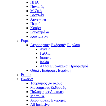
ΗΠΑ
Παναμάς
Μεξικό
Βραζιλία
Αργεντινή
Περού
Κούβα
Γουατεμάλα
Κόστα Ρίκα
Ευρώπη
Αεροπορικές Εκδρομές Ευρώπη
Αγγλία
Γαλλία
Ισπανία
Ιταλία
Άλλοι Ευρωπαϊκοί Προορισμοί
Οδικές Εκδρομές Ευρώπη
Ρωσία
Ελλάδα
Τουρισμός για όλους
Mονοήμερες Εκδρομές
Πολυήμερες Διακοπές
Με το ΙΧ
Αεροπορικές Εκδρομές
All Inclusive