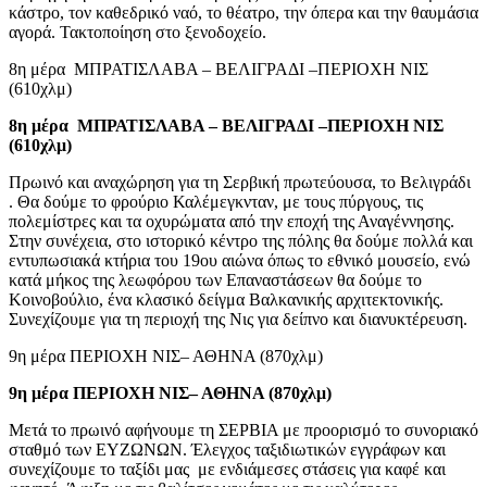
κάστρο, τον καθεδρικό ναό, το θέατρο, την όπερα και την θαυμάσια
αγορά. Τακτοποίηση στο ξενοδοχείο.
8η μέρα ΜΠΡΑΤΙΣΛΑΒΑ – ΒΕΛΙΓΡΑΔΙ –ΠΕΡΙΟΧΗ ΝΙΣ
(610χλμ)
8η μέρα ΜΠΡΑΤΙΣΛΑΒΑ – ΒΕΛΙΓΡΑΔΙ –ΠΕΡΙΟΧΗ ΝΙΣ
(610χλμ)
Πρωινό και αναχώρηση για τη Σερβική πρωτεύουσα, το Βελιγράδι
. Θα δούμε το φρούριο Καλέμεγκνταν, με τους πύργους, τις
πολεμίστρες και τα οχυρώματα από την εποχή της Αναγέννησης.
Στην συνέχεια, στο ιστορικό κέντρο της πόλης θα δούμε πολλά και
εντυπωσιακά κτήρια του 19ου αιώνα όπως το εθνικό μουσείο, ενώ
κατά μήκος της λεωφόρου των Επαναστάσεων θα δούμε το
Κοινοβούλιο, ένα κλασικό δείγμα Βαλκανικής αρχιτεκτονικής.
Συνεχίζουμε για τη περιοχή της Νις για δείπνο και διανυκτέρευση.
9η μέρα ΠΕΡΙΟΧΗ ΝΙΣ– ΑΘΗΝΑ (870χλμ)
9η μέρα ΠΕΡΙΟΧΗ ΝΙΣ– ΑΘΗΝΑ (870χλμ)
Μετά το πρωινό αφήνουμε τη ΣΕΡΒΙΑ με προορισμό το συνοριακό
σταθμό των ΕΥΖΩΝΩΝ. Έλεγχος ταξιδιωτικών εγγράφων και
συνεχίζουμε το ταξίδι μας με ενδιάμεσες στάσεις για καφέ και