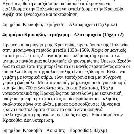
Bynstrica, θα τη διασχίσουμε απ’ άκρου εις άκρον για να
εισέλθουμε στην Πολωνία και να καταλήξουμε στην Κρακοβία.
Άφιξη στο ξενοδοχείο και τακτοποίηση.
4η ημέρα: Κρακοβία, περιήγηση – Αλατωρυχεία (15χλμ x2)
4η ημέρα: Κρακοβία, περιήγηση – Αλατωρυχεία (15χλμ x2)
Πρωινό και περιήγηση της Κρακοβίας, πρωτεύουσα της Πολωνίας
στην μεσαιωνική περίοδο μεταξύ 1038–1569. Χωρίς σημαντικές
καταστροφές στους 2 παγκόσμιους πολέμους σήμερα αποτελεί
μνημείο παγκόσμιας πολιτιστικής κληρονομιάς της Unesco. Σχεδόν
όλα τα αξιοθέατα της μπορεί να τα δει κανείς περπατώντας αφού οι
πιο πολλοί δρόμοι της παλιάς πόλης είναι πεζόδρομοι. Ενώ είναι
γεμάτη με ιστορικά κτίρια, είναι ταυτόχρονα και μια σύγχρονη
γεμάτη ζωή πόλη. Μετά την περιήγηση, αναχώρηση για εκδρομή
στα ηλικίας 700 ετών αλατωρυχεία στη Βιέλιτσκα, 15 χλμ.
νοτιοανατολικά της Κρακοβίας που αποτελούν μια εκπληκτική,
υπόγεια εμπειρία με στοές στις οποίες βρίσκονται εκκλησίες
σκαλιστές πάνω στο αλάτι, μικρές φωσφορίζουσες λίμνες και
ξύλινα υποστυλώματα στοών τα οποία είναι αληθινά
καλλιτεχνήματα μαραγκών της παλιάς εποχής. Επιστροφή στην
Κρακοβία. Διανυκτέρευση.
5η ημέρα: Κρακοβία – Άουσβιτς – Βαρσοβία (383χλμ)