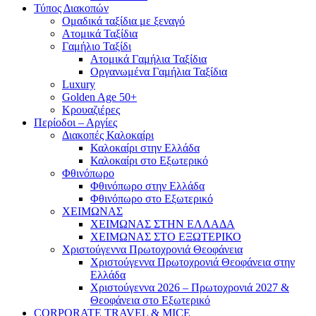
Τύπος Διακοπών
Ομαδικά ταξίδια με ξεναγό
Ατομικά Ταξίδια
Γαμήλιο Ταξίδι
Ατομικά Γαμήλια Ταξίδια
Οργανωμένα Γαμήλια Ταξίδια
Luxury
Golden Age 50+
Κρουαζιέρες
Περίοδοι – Αργίες
Διακοπές Καλοκαίρι
Καλοκαίρι στην Ελλάδα
Καλοκαίρι στο Εξωτερικό
Φθινόπωρο
Φθινόπωρο στην Ελλάδα
Φθινόπωρο στο Εξωτερικό
ΧΕΙΜΩΝΑΣ
ΧΕΙΜΩΝΑΣ ΣΤΗΝ ΕΛΛΑΔΑ
ΧΕΙΜΩΝΑΣ ΣΤΟ ΕΞΩΤΕΡΙΚΟ
Χριστούγεννα Πρωτοχρονιά Θεοφάνεια
Χριστούγεννα Πρωτοχρονιά Θεοφάνεια στην
Ελλάδα
Χριστούγεννα 2026 – Πρωτοχρονιά 2027 &
Θεοφάνεια στο Εξωτερικό
CORPORATE TRAVEL & MICE