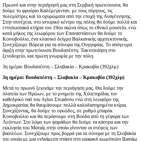
Πρωινό και στην περιήγησή μας στη Σερβική πρωτεύουσα, θα
δούμε το φρούριο Καλέμεγκνταν, με τους πύργους, τις
πολεμίστρες και τα οχυρώματα από την εποχή της Αναγέννησης.
Στην συνέχεια, στο ιστορικό κέντρο της πόλης θα δούμε πολλά και
εντυπωσιακά κτήρια του 19ου αιώνα όπως το εθνικό μουσείο, ενώ
κατά μήκος της λεωφόρου των Επαναστάσεων θα δούμε το
Κοινοβούλιο, ένα κλασικό δείγμα Βαλκανικής αρχιτεκτονικής.
Συνεχίζουμε Βόρεια για τα σύνορα της Ουγγαρίας. Το απόγευμα
άφιξη στην πρωτεύουσα Βουδαπέστη. Τακτοποίηση στο
ξενοδοχείο, και πρώτη γνωριμία με την πόλη.
3η ημέρα: Βουδαπέστη – Σλοβακία – Κρακοβία (392χλμ)
3η ημέρα: Βουδαπέστη – Σλοβακία – Κρακοβία (392χλμ)
Μετά το πρωινό ξεκινάμε την περιήγηση μας. Θα δούμε την
πλατεία των Ηρώων, με το μνημείο της Χιλιετηρίδας τον
καθεδρικό ναό του Αγίου Στεφάνου ενώ στη λεωφόρο της
Δημοκρατίας θα θαυμάσουμε πολλά καλοδιατηρημένα κτίρια.
Συνεχίζοντας, θα δούμε το ογκώδες, σε ρυθμό μπαρόκ
Κοινοβούλιο και θα περάσουμε στη Βούδα από τη γέφυρα των
Λεόντων. Στο λόφο των ψαράδων θα δούμε τα κάστρα και την
εκκλησία του Ματιάς στην οποία γίνονταν οι στέψεις των
βασιλέων. Συνεχίζουμε προς βορρά για τα σύνορα με τη Σλοβακία
την οποία με μια ενδιάμεση στάση στη γραφική κωμόπολη Banska