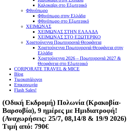
Καλοκαίρι στο Εξωτερικό
Φθινόπωρο
Φθινόπωρο στην Ελλάδα
Φθινόπωρο στο Εξωτερικό
ΧΕΙΜΩΝΑΣ
ΧΕΙΜΩΝΑΣ ΣΤΗΝ ΕΛΛΑΔΑ
ΧΕΙΜΩΝΑΣ ΣΤΟ ΕΞΩΤΕΡΙΚΟ
Χριστούγεννα Πρωτοχρονιά Θεοφάνεια
Χριστούγεννα Πρωτοχρονιά Θεοφάνεια στην
Ελλάδα
Χριστούγεννα 2026 – Πρωτοχρονιά 2027 &
Θεοφάνεια στο Εξωτερικό
CORPORATE TRAVEL & MICE
Blog
Τιμοκατάλογοι
Επικοινωνία
Flash Sales!
(Οδική Εκδρομή) Πολωνία (Κρακοβία-
Βαρσοβία), 9 ημέρες με Ημιδιατροφή!
(Αναχωρήσεις: 25/7, 08,14/8 & 19/9 2026)
Τιμή από: 790€