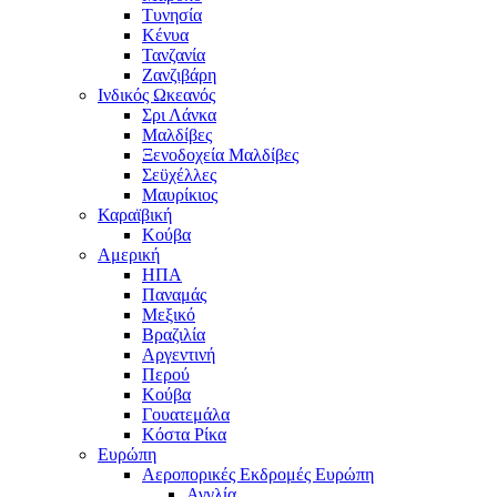
Τυνησία
Κένυα
Τανζανία
Ζανζιβάρη
Ινδικός Ωκεανός
Σρι Λάνκα
Μαλδίβες
Ξενοδοχεία Μαλδίβες
Σεϋχέλλες
Μαυρίκιος
Καραϊβική
Κούβα
Αμερική
ΗΠΑ
Παναμάς
Μεξικό
Βραζιλία
Αργεντινή
Περού
Κούβα
Γουατεμάλα
Κόστα Ρίκα
Ευρώπη
Αεροπορικές Εκδρομές Ευρώπη
Αγγλία