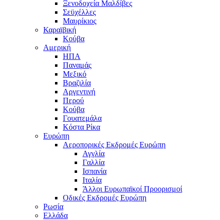
Ξενοδοχεία Μαλδίβες
Σεϋχέλλες
Μαυρίκιος
Καραϊβική
Κούβα
Αμερική
ΗΠΑ
Παναμάς
Μεξικό
Βραζιλία
Αργεντινή
Περού
Κούβα
Γουατεμάλα
Κόστα Ρίκα
Ευρώπη
Αεροπορικές Εκδρομές Ευρώπη
Αγγλία
Γαλλία
Ισπανία
Ιταλία
Άλλοι Ευρωπαϊκοί Προορισμοί
Οδικές Εκδρομές Ευρώπη
Ρωσία
Ελλάδα