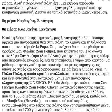
χώρας. Αυτή η παραλιακή πόλη έχει μια ισχυρή παρουσία
αφρικανών απογόνων, οι οποίοι είχαν μεγάλη επιρροή από την
κουβανική μουσική. Δείπνο σε τοπικό εστιατόριο. Διανυκτέρευση.
8η μέρα: Καρθαγένη, Ξενάγηση
8η μέρα: Καρθαγένη, Ξενάγηση
Κατά τη διάρκεια της σημερινής μας ξενάγησης θα θαυμάσουμε
αρχικά μια πανοραμική θέα στην πόλη, το λιμάνι και τη θάλασσα
από το μοναστήρι de la Popa. Στη συνέχεια θα επισκεφθούμε το
φρούριο Σαν Φελίπε (San Felipe), που κτίστηκε τον 17ο αιώνα
στον λόφο Σαν Λαζάρο (San Lázaro) για την υπεράσπιση της πόλης
από πειρατικές επιδρομές. Θα περπατήσουμε γύρω από κάστρο, θα
μάθουμε την τεχνική της κατασκευής του με τις σήραγγες, τις
υπόγειες στοές και τους διαδρόμους. Σειρά έχει η Ciudad Vieja, η
Παλιά Πόλη, η οποία κρατάει αναλλοίωτο το αποικιακό της χρώμα
και έχει ενταχθεί στον κατάλογο μνημείων παγκόσμιας
κληρονομιάς της UNESCO. Εδώ θα δούμε την εκκλησία του Σαν
Πέντρο Kλαβέρ (San Pedro Claver, Καταλανός ιησουίτης ιερέας,
προστάτης των καταπιεσμένων και των απελεύθερων σκλάβων,
που το 1888 ο Πάπας Λέων 13ος τον ανακήρυξε άγιο), καθώς και
το Μποβέδας (Bovedas), μια κατασκευή από καμάρες
ενσωματωμένες στο τείχος της πόλης που χρησιμοποιήθηκαν μέχρι
το τέλος του 1700 για να στεγάσουν όπλα και πυρομαχικά και