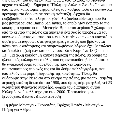
την διαδοχή του συνεχίστηκαν. Όμως, από το 2002 το Μεντεγίν
άρχισε να αλλάζει. Σήμερα η “Πόλη της Αιώνιας Άνοιξης” είναι μια
από τις πιο καινοτόμες μητροπόλεις του κόσμου τόσο σε κοινωνικά
προγράμματα όσο και σε αστική ανάπτυξη. Αρχικά θα
επιβιβασθούμε στο τελεφερίκ-γόνδολα (metrocable car), που θα
μας μεταφέρει στο Barrio San Javier, το οποίο ήταν ένα από τα πιο
κακόφημα προάστια του Μεντεγίν. Βρίσκεται περίπου 7 χιλιόμετρα
από το κέντρο της πόλης και αποτελεί ένα σαφές παράδειγμα του
κοινωνικού μετασχηματισμού των τελευταίων ετών – το καινοτόμο
σύστημα μεταφορών στις φτωχότερες γειτονιές που βρίσκονται
πάνω στους απότομους και απομονωμένους λόφους έχει βελτιώσει
κατά πολύ τη ζωή των κατοίκων τους. Στην Κομούνα 13 (Comuna
13), μια άλλη κακόφημη κάποτε περιοχή της πόλης, θα δούμε τις
ηλεκτρικές κυλιόμενες σκάλες που έχουν τοποθετηθεί πρόσφατα,
θα ανακαλύψουμε το παρελθόν της επισκεπτόμενοι τις
σημαντικότερες περιοχές της και θα δούμε πολλά γκράφιτι, που
αποτελούν μια μορφή έκφρασης της κοινότητας. Τέλος, θα
φθάσουμε στην Plazoleta στο κέντρο της πόλης, μια παρηκμασμένη
περιοχή κατά τη δεκαετία του 1980, που όμως σήμερα φιλοξενεί 23
γλυπτά του Φερνάντο Μποτέρο, δωρεά του διάσημου αυτού
Κολομβιανού καλλιτέχνη το έτος 2000. Τακτοποίηση στο
ξενοδοχείο. Δείπνο . Διανυκτέρευση
11η μέρα: Μεντεγίν - Γκουατάπε, Βράχος Πενιόν - Μεντεγίν –
Πτήση για Αθήνα