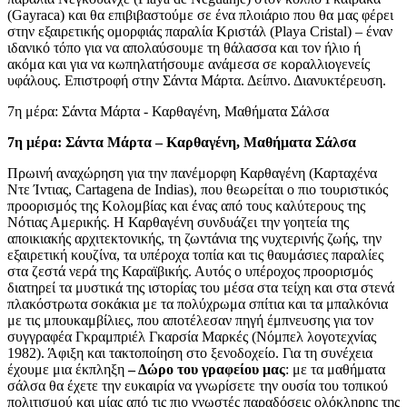
(Gayraca) και θα επιβιβαστούμε σε ένα πλοιάριο που θα μας φέρει
στην εξαιρετικής ομορφιάς παραλία Κριστάλ (Playa Cristal) – έναν
ιδανικό τόπο για να απολαύσουμε τη θάλασσα και τον ήλιο ή
ακόμα και για να κωπηλατήσουμε ανάμεσα σε κοραλλιογενείς
υφάλους. Επιστροφή στην Σάντα Μάρτα. Δείπνο. Διανυκτέρευση.
7η μέρα: Σάντα Μάρτα - Καρθαγένη, Μαθήματα Σάλσα
7η μέρα: Σάντα Μάρτα – Καρθαγένη, Μαθήματα Σάλσα
Πρωινή αναχώρηση για την πανέμορφη Καρθαγένη (Καρταχένα
Ντε Ίντιας, Cartagena de Indias), που θεωρείται ο πιο τουριστικός
προορισμός της Κολομβίας και ένας από τους καλύτερους της
Νότιας Αμερικής. Η Καρθαγένη συνδυάζει την γοητεία της
αποικιακής αρχιτεκτονικής, τη ζωντάνια της νυχτερινής ζωής, την
εξαιρετική κουζίνα, τα υπέροχα τοπία και τις θαυμάσιες παραλίες
στα ζεστά νερά της Καραϊβικής. Αυτός ο υπέροχος προορισμός
διατηρεί τα μυστικά της ιστορίας του μέσα στα τείχη και στα στενά
πλακόστρωτα σοκάκια με τα πολύχρωμα σπίτια και τα μπαλκόνια
με τις μπουκαμβίλιες, που αποτέλεσαν πηγή έμπνευσης για τον
συγγραφέα Γκραμπριέλ Γκαρσία Μαρκές (Νόμπελ λογοτεχνίας
1982). Άφιξη και τακτοποίηση στο ξενοδοχείο. Για τη συνέχεια
έχουμε μια έκπληξη
– Δώρο του γραφείου μας
: με τα μαθήματα
σάλσα θα έχετε την ευκαιρία να γνωρίσετε την ουσία του τοπικού
πολιτισμού και μίας από τις πιο γνωστές παραδόσεις ολόκληρης της