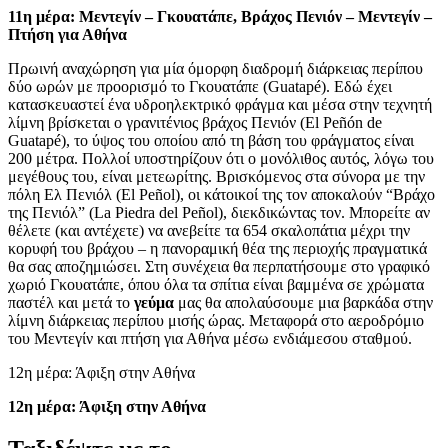
11η μέρα: Μεντεγίν – Γκουατάπε, Βράχος Πενιόν – Μεντεγίν –
Πτήση για Αθήνα
Πρωινή αναχώρηση για μία όμορφη διαδρομή διάρκειας περίπου
δύο ωρών με προορισμό το Γκουατάπε (Guatapé). Εδώ έχει
κατασκευαστεί ένα υδροηλεκτρικό φράγμα και μέσα στην τεχνητή
λίμνη βρίσκεται ο γρανιτένιος βράχος Πενιόν (El Peñón de
Guatapé), το ύψος του οποίου από τη βάση του φράγματος είναι
200 μέτρα. Πολλοί υποστηρίζουν ότι ο μονόλιθος αυτός, λόγω του
μεγέθους του, είναι μετεωρίτης. Βρισκόμενος στα σύνορα με την
πόλη Ελ Πενιόλ (El Peñol), οι κάτοικοί της τον αποκαλούν “Βράχο
της Πενιόλ” (La Piedra del Peñol), διεκδικώντας τον. Μπορείτε αν
θέλετε (και αντέχετε) να ανεβείτε τα 654 σκαλοπάτια μέχρι την
κορυφή του βράχου – η πανοραμική θέα της περιοχής πραγματικά
θα σας αποζημιώσει. Στη συνέχεια θα περπατήσουμε στο γραφικό
χωριό Γκουατάπε, όπου όλα τα σπίτια είναι βαμμένα σε χρώματα
παστέλ και μετά το
γεύμα
μας θα απολαύσουμε μια βαρκάδα στην
λίμνη διάρκειας περίπου μισής ώρας. Μεταφορά στο αεροδρόμιο
του Μεντεγίν και πτήση για Αθήνα μέσω ενδιάμεσου σταθμού.
12η μέρα: Άφιξη στην Αθήνα
12η μέρα: Άφιξη στην Αθήνα