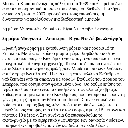
Μουσείο Χρυσού άνοιξε τις πύλες του το 1939 και θεωρείται ένα
από τα πιο σημαντικά μουσεία του είδους του διεθνώς. Η πλήρης
ανακαίνισή του το 2007 προσφέρει στους επισκέπτες τη
δυνατότητα να απολαύσουν μια διαδραστική εμπειρία.
3η μέρα: Μπογκοτά - Ζιπακίρα - Βίγια Ντε Λέιβα, Ξενάγηση
3η μέρα: Μπογκοτά – Ζιπακίρα – Βίγια Ντε Λέιβα, Ξενάγηση
Πρωινή αναχώρηση με κατεύθυνση βόρεια και προορισμό τη
Ζιπακίρα. Μετά από περίπου μιάμιση ώρα θα φθάσουμε στον
εντυπωσιακό υπόγειο Καθεδρικό ναό φτιαγμένο από αλάτι – ένα
πραγματικό επίτευγμα μηχανικής. Το όνομα Ζιπακίρα αναφέρεται
στον Ζίπα, τον αρχηγό της φυλής των Μουίσκα και των πλούσιων
αυτών ορυχείων αλατιού. Η επίσκεψη στον πελώριο Καθεδρικό
ναό ξεκινάει από τη σήραγγα με τους 14 Σταθμούς του Δρόμου του
Σταυρού, που οδηγεί στον φωτισμένο θόλο. Θα δούμε επίσης τον
τεράστιο σταυρό που είναι σκαλισμένος στον αλατούχο βράχο,
καθώς και τα τρία κλίτη του Καθεδρικού, που αντιπροσωπεύουν τη
γέννηση, τη ζωή και τον θάνατο του Ιησού. Στον κεντρικό ναό
βρίσκεται ο κύριος βωμός, πάνω από τον οποίο έχει λαξευτεί ο
μεγαλύτερος σταυρός από αλάτι στον κόσμο, ύψους 16 μέτρων και
πλάτους 10 μέτρων. Στη συνέχεια θα επισκεφθούμε το
αλατωρυχείο με το εξαιρετικό αμφιθέατρο των διακοσίων θέσεων,
που φιλοξενεί προβολές ταινιών και διάφορες εκδηλώσεις