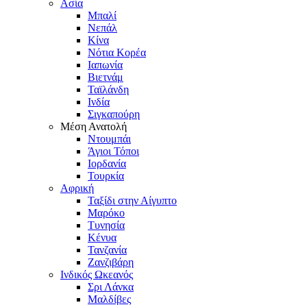
Ασία
Μπαλί
Νεπάλ
Κίνα
Νότια Κορέα
Ιαπωνία
Βιετνάμ
Ταϊλάνδη
Ινδία
Σιγκαπούρη
Μέση Ανατολή
Ντουμπάι
Άγιοι Τόποι
Ιορδανία
Τουρκία
Αφρική
Ταξίδι στην Αίγυπτο
Μαρόκο
Τυνησία
Κένυα
Τανζανία
Ζανζιβάρη
Ινδικός Ωκεανός
Σρι Λάνκα
Μαλδίβες