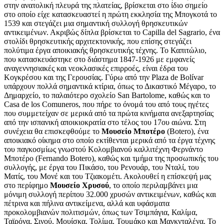
στην ανατολική πλευρά της πλατείας, βρίσκεται στο ίδιο σημείο
στο οποίο είχε κατασκευαστεί η πρώτη εκκλησία της Μπογκοτά το
1539 και στεγάζει μια σημαντική συλλογή θρησκευτικών
αντικειμένων. Ακριβώς δίπλα βρίσκεται το Capilla del Sagrario, ένα
στολίδι θρησκευτικής αρχιτεκτονικής, που επίσης στεγάζει
πολύτιμα έργα αποικιακής θρησκευτικής τέχνης. Το Καπιτώλιο,
που κατασκευάστηκε στο διάστημα 1847-1926 με εμφανείς
αναγεννησιακές και νεοκλασικές επιρροές, είναι έδρα του
Κογκρέσου και της Γερουσίας. Γύρω από την Plaza de Bolívar
υπάρχουν πολλά σημαντικά κτίρια, όπως το Δικαστικό Μέγαρο, το
Δημαρχείο, το παλαιότερο σχολείο San Bartolome, καθώς και το
Casa de los Comuneros, που πήρε το όνομά του από τους ηγέτες
που συμμετείχαν σε μερικά από τα πρώτα κινήματα ανεξαρτησίας
από την ισπανική αποικιοκρατία στο τέλος του 17ου αιώνα. Στη
συνέχεια θα επισκεφθούμε το
Μουσείο Μποτέρο
(Botero), ένα
αποικιακό οίκημα στο οποίο εκτίθενται μερικά από τα έργα τέχνης
του παγκοσμίως γνωστού Κολομβιανού καλλιτέχνη Φερνάντο
Μποτέρο (Fernando Botero), καθώς και τμήμα της προσωπικής του
συλλογής, με έργα του Πικάσο, του Ρενουάρ, του Νταλί, του
Ματίς, του Μονέ και του Τζιακομέτι. Ακολουθεί η επίσκεψή μας
στο περίφημο
Μουσείο Χρυσού
, το οποίο περιλαμβάνει μια
μόνιμη συλλογή περίπου 32.000 χρυσών αντικειμένων, καθώς και
πέτρινα και πήλινα αντικείμενα, αλλά και υφάσματα
προκολομβιανών πολιτισμών, όπως των Τσιμπάγια, Καλίμα,
Ταϊρόνα, Σινού, Μουίσκα, Τολίμα, Τουμάκο και Μαγκνταλένα. Το