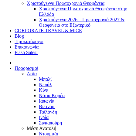
Χριστούγεννα Πρωτοχρονιά Θεοφάνεια
Χριστούγεννα Πρωτοχρονιά Θεοφάνεια στην
Ελλάδα
Χριστούγεννα 2026 – Πρωτοχρονιά 2027 &
Θεοφάνεια στο Εξωτερικό
CORPORATE TRAVEL & MICE
Blog
Τιμοκατάλογοι
Επικοινωνία
Flash Sales!
Προορισμοί
Ασία
Μπαλί
Νεπάλ
Κίνα
Νότια Κορέα
Ιαπωνία
Βιετνάμ
Ταϊλάνδη
Ινδία
Σιγκαπούρη
Μέση Ανατολή
Ντουμπάι