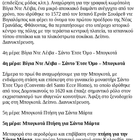
(επιδείξεις μόδας κλπ.). Αναχώρηση για την γραφική κωμόπολη
Βίγια Ντε Λέιβα, ένα μικρό αποικιακό διαμάντι ανέγγιχτο από τον
χρόνο, που ιδρύθηκε το 1572 από τον Ισπανό Ερνάν Σουάρεθ ντε
Βιγιαλόμπος και φέρει το όνομα του πρώτου προέδρου της Νέας
Γρανάδας. Φθάνοντας, θα περπατήσουμε στο υπέροχο ιστορικό
κέντρο της πόλης με την τεράστια κεντρική πλατεία, τα ισπανικού
τύπου σπιτάκια και τα πλακόστρωτα σοκάκια. Δείπνο.
Διανυκτέρευση.
4η μέρα: Βίγια Ντε Λέιβα - Σάντο Έτσε Όμο - Μπογκοτά
4η μέρα: Βίγια Ντε Λέιβα – Σάντο Έτσε Όμο – Μπογκοτά
Σήμερα το πρωί θα αναχωρήσουμε για την Μπογκοτά, με
ενδιάμεση στάση και επίσκεψη στο γυναικείο μοναστήρι Σάντο
Έτσε Όμο (Convento del Santo Ecce Homo), το οποίο ιδρύθηκε
από τους Δομινικανούς το 1620 και έπαιξε σημαντικό ρόλο στον
εκχριστιανισμό των ιθαγενών κοινοτήτων. Άφιξη στο ξενοδοχείο
μας στη Μπογκοτά. Δείπνο. Διανυκτέρευση.
5η μέρα: Μπογκοτά Πτήση για Σάντα Μάρτα
5η μέρα: Μπογκοτά Πτήση για Σάντα Μάρτα
Μεταφορά στο αεροδρόμιο και επιβίβαση στην
πτήση για την
Σάντα Μάρτα
, τον πρώτο Ισπανικό οικισμό στην Κολομβία, την