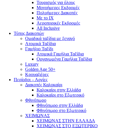
Τουρισμός για όλους
Mονοήμερες Εκδρομές
Πολυήμερες Διακοπές
Με το ΙΧ
Αεροπορικές Εκδρομές
All Inclusive
Τύπος Διακοπών
Ομαδικά ταξίδια με ξεναγό
Ατομικά Ταξίδια
Γαμήλιο Ταξίδι
Ατομικά Γαμήλια Ταξίδια
Οργανωμένα Γαμήλια Ταξίδια
Luxury
Golden Age 50+
Κρουαζιέρες
Περίοδοι – Αργίες
Διακοπές Καλοκαίρι
Καλοκαίρι στην Ελλάδα
Καλοκαίρι στο Εξωτερικό
Φθινόπωρο
Φθινόπωρο στην Ελλάδα
Φθινόπωρο στο Εξωτερικό
ΧΕΙΜΩΝΑΣ
ΧΕΙΜΩΝΑΣ ΣΤΗΝ ΕΛΛΑΔΑ
ΧΕΙΜΩΝΑΣ ΣΤΟ ΕΞΩΤΕΡΙΚΟ