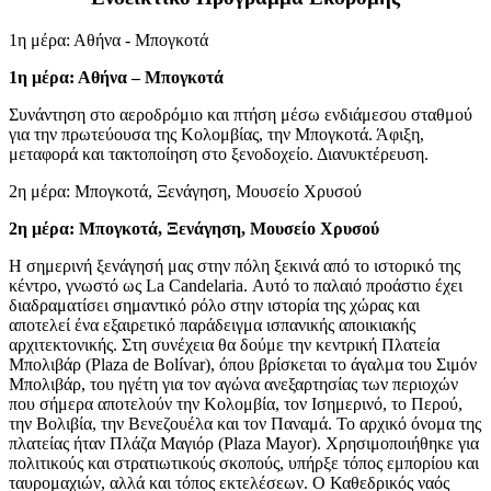
1η μέρα: Αθήνα - Μπογκοτά
1η μέρα: Αθήνα – Μπογκοτά
Συνάντηση στο αεροδρόμιο και πτήση μέσω ενδιάμεσου σταθμού
για την πρωτεύουσα της Κολομβίας, την Μπογκοτά. Άφιξη,
μεταφορά και τακτοποίηση στο ξενοδοχείο. Διανυκτέρευση.
2η μέρα: Μπογκοτά, Ξενάγηση, Μουσείο Χρυσού
2η μέρα: Μπογκοτά, Ξενάγηση, Μουσείο Χρυσού
Η σημερινή ξενάγησή μας στην πόλη ξεκινά από το ιστορικό της
κέντρο, γνωστό ως La Candelaria. Αυτό το παλαιό προάστιο έχει
διαδραματίσει σημαντικό ρόλο στην ιστορία της χώρας και
αποτελεί ένα εξαιρετικό παράδειγμα ισπανικής αποικιακής
αρχιτεκτονικής. Στη συνέχεια θα δούμε την κεντρική Πλατεία
Μπολιβάρ (Plaza de Bolívar), όπου βρίσκεται το άγαλμα του Σιμόν
Μπολιβάρ, του ηγέτη για τον αγώνα ανεξαρτησίας των περιοχών
που σήμερα αποτελούν την Κολομβία, τον Ισημερινό, το Περού,
την Βολιβία, την Βενεζουέλα και τον Παναμά. Το αρχικό όνομα της
πλατείας ήταν Πλάζα Μαγιόρ (Plaza Mayor). Χρησιμοποιήθηκε για
πολιτικούς και στρατιωτικούς σκοπούς, υπήρξε τόπος εμπορίου και
ταυρομαχιών, αλλά και τόπος εκτελέσεων. Ο Καθεδρικός ναός