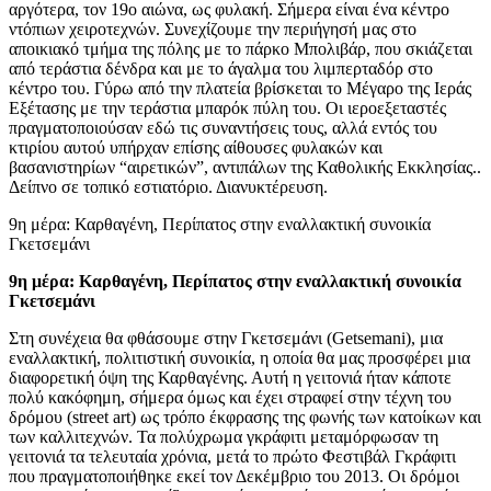
αργότερα, τον 19o αιώνα, ως φυλακή. Σήμερα είναι ένα κέντρο
ντόπιων χειροτεχνών. Συνεχίζουμε την περιήγησή μας στο
αποικιακό τμήμα της πόλης με το πάρκο Μπολιβάρ, που σκιάζεται
από τεράστια δένδρα και με το άγαλμα του λιμπερταδόρ στο
κέντρο του. Γύρω από την πλατεία βρίσκεται το Μέγαρο της Ιεράς
Εξέτασης με την τεράστια μπαρόκ πύλη του. Οι ιεροεξεταστές
πραγματοποιούσαν εδώ τις συναντήσεις τους, αλλά εντός του
κτιρίου αυτού υπήρχαν επίσης αίθουσες φυλακών και
βασανιστηρίων “αιρετικών”, αντιπάλων της Καθολικής Εκκλησίας..
Δείπνο σε τοπικό εστιατόριο. Διανυκτέρευση.
9η μέρα: Καρθαγένη, Περίπατος στην εναλλακτική συνοικία
Γκετσεμάνι
9η μέρα: Καρθαγένη, Περίπατος στην εναλλακτική συνοικία
Γκετσεμάνι
Στη συνέχεια θα φθάσουμε στην Γκετσεμάνι (Getsemani), μια
εναλλακτική, πολιτιστική συνοικία, η οποία θα μας προσφέρει μια
διαφορετική όψη της Καρθαγένης. Αυτή η γειτονιά ήταν κάποτε
πολύ κακόφημη, σήμερα όμως και έχει στραφεί στην τέχνη του
δρόμου (street art) ως τρόπο έκφρασης της φωνής των κατοίκων και
των καλλιτεχνών. Τα πολύχρωμα γκράφιτι μεταμόρφωσαν τη
γειτονιά τα τελευταία χρόνια, μετά το πρώτο Φεστιβάλ Γκράφιτι
που πραγματοποιήθηκε εκεί τον Δεκέμβριο του 2013. Οι δρόμοι