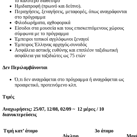
το καλύτερο διαθέσιμο
Ημιδιατροφή (πρωινό και δείπνο).
Περιηγήσεις, ξεναγήσεις, μεταφορές, όπως αναγράφονται
στο πρόγραμμα
Φιλοδωρήματα, αχθοφορικά
Είσοδοι στα μουσεία και τους επισκεπτόμενους χώρους
σύμφωνα με το πρόγραμμα
Έμπειροι τοπικοί αγγλόφωνοι ξεναγοί
Έμπειρος Έλληνας αρχηγός-συνοδός
Ασφάλεια αστικής ευθύνης και επιπλέον ταξιδιωτική
ασφάλεια για ταξιδιώτες ως 75 ετών
Δεν Περιλαμβάνονται
Ό,τι δεν αναγράφεται στο πρόγραμμα ή αναγράφεται ως
προαιρετικό, προτεινόμενο κλπ.
Τιμές
Αναχωρήσεις
:
25/07, 12/08, 02/09
~ 12 μέρες / 10
διανυκτερεύσεις
Τιμή κατ’ άτομο
3ο άτομο
Δίκλινο
Μονό