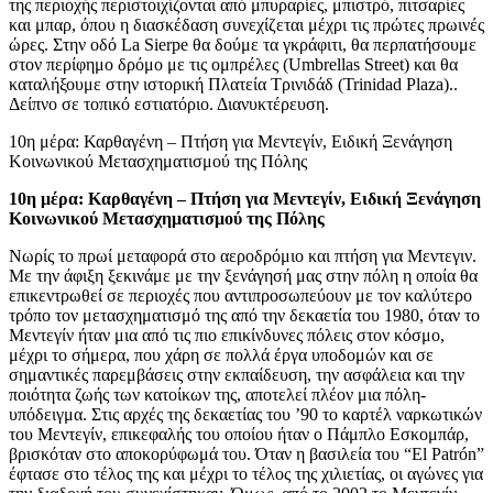
της περιοχής περιστοιχίζονται από μπυραρίες, μπιστρό, πιτσαρίες
και μπαρ, όπου η διασκέδαση συνεχίζεται μέχρι τις πρώτες πρωινές
ώρες. Στην οδό La Sierpe θα δούμε τα γκράφιτι, θα περπατήσουμε
στον περίφημο δρόμο με τις ομπρέλες (Umbrellas Street) και θα
καταλήξουμε στην ιστορική Πλατεία Τρινιδάδ (Trinidad Plaza)..
Δείπνο σε τοπικό εστιατόριο. Διανυκτέρευση.
10η μέρα: Καρθαγένη – Πτήση για Μεντεγίν, Ειδική Ξενάγηση
Κοινωνικού Μετασχηματισμού της Πόλης
10η μέρα: Καρθαγένη – Πτήση για Μεντεγίν, Ειδική Ξενάγηση
Κοινωνικού Μετασχηματισμού της Πόλης
Νωρίς το πρωί μεταφορά στο αεροδρόμιο και πτήση για Μεντεγιν.
Με την άφιξη ξεκινάμε με την ξενάγησή μας στην πόλη η οποία θα
επικεντρωθεί σε περιοχές που αντιπροσωπεύουν με τον καλύτερο
τρόπο τον μετασχηματισμό της από την δεκαετία του 1980, όταν το
Μεντεγίν ήταν μια από τις πιο επικίνδυνες πόλεις στον κόσμο,
μέχρι το σήμερα, που χάρη σε πολλά έργα υποδομών και σε
σημαντικές παρεμβάσεις στην εκπαίδευση, την ασφάλεια και την
ποιότητα ζωής των κατοίκων της, αποτελεί πλέον μια πόλη-
υπόδειγμα. Στις αρχές της δεκαετίας του ’90 το καρτέλ ναρκωτικών
του Μεντεγίν, επικεφαλής του οποίου ήταν ο Πάμπλο Εσκομπάρ,
βρισκόταν στο αποκορύφωμά του. Όταν η βασιλεία του “El Patrón”
έφτασε στο τέλος της και μέχρι το τέλος της χιλιετίας, οι αγώνες για