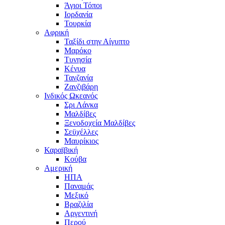
Άγιοι Τόποι
Ιορδανία
Τουρκία
Αφρική
Ταξίδι στην Αίγυπτο
Μαρόκο
Τυνησία
Κένυα
Τανζανία
Ζανζιβάρη
Ινδικός Ωκεανός
Σρι Λάνκα
Μαλδίβες
Ξενοδοχεία Μαλδίβες
Σεϋχέλλες
Μαυρίκιος
Καραϊβική
Κούβα
Αμερική
ΗΠΑ
Παναμάς
Μεξικό
Βραζιλία
Αργεντινή
Περού