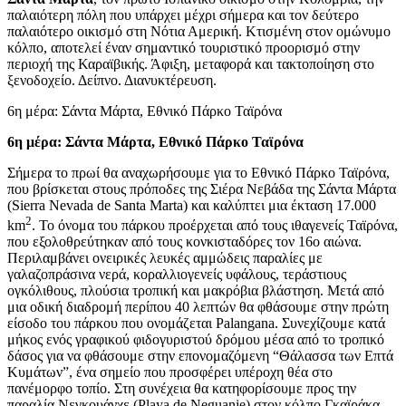
παλαιότερη πόλη που υπάρχει μέχρι σήμερα και τον δεύτερο
παλαιότερο οικισμό στη Νότια Αμερική. Κτισμένη στον ομώνυμο
κόλπο, αποτελεί έναν σημαντικό τουριστικό προορισμό στην
περιοχή της Καραϊβικής. Άφιξη, μεταφορά και τακτοποίηση στο
ξενοδοχείο. Δείπνο. Διανυκτέρευση.
6η μέρα: Σάντα Μάρτα, Εθνικό Πάρκο Ταϊρόνα
6η μέρα: Σάντα Μάρτα, Εθνικό Πάρκο Ταϊρόνα
Σήμερα το πρωί θα αναχωρήσουμε για το Εθνικό Πάρκο Ταϊρόνα,
που βρίσκεται στους πρόποδες της Σιέρα Νεβάδα της Σάντα Μάρτα
(Sierra Nevada de Santa Marta) και καλύπτει μια έκταση 17.000
2
km
. Το όνομα του πάρκου προέρχεται από τους ιθαγενείς Ταϊρόνα,
που εξολοθρεύτηκαν από τους κονκισταδόρες τον 16ο αιώνα.
Περιλαμβάνει ονειρικές λευκές αμμώδεις παραλίες με
γαλαζοπράσινα νερά, κοραλλιογενείς υφάλους, τεράστιους
ογκόλιθους, πλούσια τροπική και μακρόβια βλάστηση. Μετά από
μια οδική διαδρομή περίπου 40 λεπτών θα φθάσουμε στην πρώτη
είσοδο του πάρκου που ονομάζεται Palangana. Συνεχίζουμε κατά
μήκος ενός γραφικού φιδογυριστού δρόμου μέσα από το τροπικό
δάσος για να φθάσουμε στην επονομαζόμενη “Θάλασσα των Επτά
Κυμάτων”, ένα σημείο που προσφέρει υπέροχη θέα στο
πανέμορφο τοπίο. Στη συνέχεια θα κατηφορίσουμε προς την
παραλία Νεγκουάνχε (Playa de Neguanje) στον κόλπο Γκαϊράκα