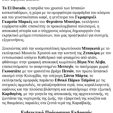
Το El Dorado
, η πατρίδα του χρυσού των Ισπανών
κονκισταδόρων, η χώρα με τα ομορφότερα σμαράγδια του κόσμου
και του γευστικότατου καφέ, η γενέτειρα του
Γκραμπριέλ
Γκαρσία Μαρκές
και του
Φερνάντο Μποτέρο
, εκπλήσσει
ευχάριστα κάθε επισκέπτη: οι προκολομβιανοί πολιτισμοί, η
αποικιακή ιστορία και ο σύγχρονος κόσμος δημιουργούν ένα
εκρηκτικό μείγμα εντυπώσεων, που μας προ(σ)καλεί για συνεχείς
εξερευνήσεις.
Ξεκινώντας από την κοσμοπολίτικη πρωτεύουσα
Μπογκοτά
με το
εκπληκτικό Μουσείο Χρυσού και την κοντινή της
Ζιπακίρα
με τον
εντυπωσιακό υπόγειο Καθεδρικό ναό φτιαγμένο από αλάτι,
φθάνουμε στην γραφική αποικιακή κωμόπολη
Βίγια Ντε Λέιβα
,
επισκεπτόμαστε το αναγεννημένο
Μεντεγίν
, το πανέμορφο χωριό
Γκουατάπε
με τον γρανιτένιο βράχο
Πενιόν
, τον πρώτο Ισπανικό
οικισμό στην Κολομβία, την υπέροχη
Σάντα Μάρτα
, το
εκπληκτικής ομορφιάς παράκτιο
Εθνικό Πάρκο Ταϊρόνα
με τις
ονειρικές αμμουδιές, τα γαλαζοπράσινα νερά, τους κοραλλιογενείς
υφάλους και την πλούσια βλάστηση και καταλήγουμε στην εξωτική
Καρθαγένη
, με την γοητεία της αποικιακής της αρχιτεκτονικής, τη
ζωντάνια της νυχτερινής της ζωής, την εξαιρετική της κουζίνα και
τις θαυμάσιες παραλίες στα ζεστά νερά της Καραϊβικής.
Ενδεικτικό Πρόγραμμα Εκδρομής