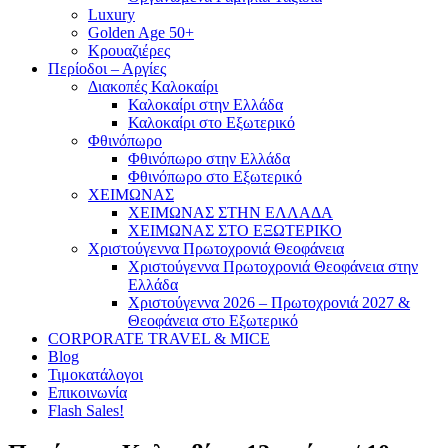
Luxury
Golden Age 50+
Κρουαζιέρες
Περίοδοι – Αργίες
Διακοπές Καλοκαίρι
Καλοκαίρι στην Ελλάδα
Καλοκαίρι στο Εξωτερικό
Φθινόπωρο
Φθινόπωρο στην Ελλάδα
Φθινόπωρο στο Εξωτερικό
ΧΕΙΜΩΝΑΣ
ΧΕΙΜΩΝΑΣ ΣΤΗΝ ΕΛΛΑΔΑ
ΧΕΙΜΩΝΑΣ ΣΤΟ ΕΞΩΤΕΡΙΚΟ
Χριστούγεννα Πρωτοχρονιά Θεοφάνεια
Χριστούγεννα Πρωτοχρονιά Θεοφάνεια στην
Ελλάδα
Χριστούγεννα 2026 – Πρωτοχρονιά 2027 &
Θεοφάνεια στο Εξωτερικό
CORPORATE TRAVEL & MICE
Blog
Τιμοκατάλογοι
Επικοινωνία
Flash Sales!