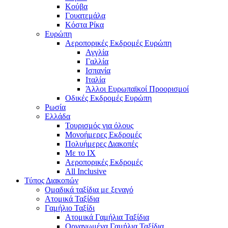
Κούβα
Γουατεμάλα
Κόστα Ρίκα
Ευρώπη
Αεροπορικές Εκδρομές Ευρώπη
Αγγλία
Γαλλία
Ισπανία
Ιταλία
Άλλοι Ευρωπαϊκοί Προορισμοί
Οδικές Εκδρομές Ευρώπη
Ρωσία
Ελλάδα
Τουρισμός για όλους
Mονοήμερες Εκδρομές
Πολυήμερες Διακοπές
Με το ΙΧ
Αεροπορικές Εκδρομές
All Inclusive
Τύπος Διακοπών
Ομαδικά ταξίδια με ξεναγό
Ατομικά Ταξίδια
Γαμήλιο Ταξίδι
Ατομικά Γαμήλια Ταξίδια
Οργανωμένα Γαμήλια Ταξίδια