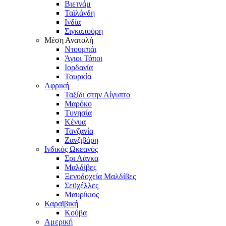
Βιετνάμ
Ταϊλάνδη
Ινδία
Σιγκαπούρη
Μέση Ανατολή
Ντουμπάι
Άγιοι Τόποι
Ιορδανία
Τουρκία
Αφρική
Ταξίδι στην Αίγυπτο
Μαρόκο
Τυνησία
Κένυα
Τανζανία
Ζανζιβάρη
Ινδικός Ωκεανός
Σρι Λάνκα
Μαλδίβες
Ξενοδοχεία Μαλδίβες
Σεϋχέλλες
Μαυρίκιος
Καραϊβική
Κούβα
Αμερική