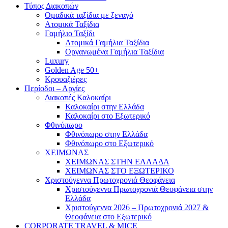
Τύπος Διακοπών
Ομαδικά ταξίδια με ξεναγό
Ατομικά Ταξίδια
Γαμήλιο Ταξίδι
Ατομικά Γαμήλια Ταξίδια
Οργανωμένα Γαμήλια Ταξίδια
Luxury
Golden Age 50+
Κρουαζιέρες
Περίοδοι – Αργίες
Διακοπές Καλοκαίρι
Καλοκαίρι στην Ελλάδα
Καλοκαίρι στο Εξωτερικό
Φθινόπωρο
Φθινόπωρο στην Ελλάδα
Φθινόπωρο στο Εξωτερικό
ΧΕΙΜΩΝΑΣ
ΧΕΙΜΩΝΑΣ ΣΤΗΝ ΕΛΛΑΔΑ
ΧΕΙΜΩΝΑΣ ΣΤΟ ΕΞΩΤΕΡΙΚΟ
Χριστούγεννα Πρωτοχρονιά Θεοφάνεια
Χριστούγεννα Πρωτοχρονιά Θεοφάνεια στην
Ελλάδα
Χριστούγεννα 2026 – Πρωτοχρονιά 2027 &
Θεοφάνεια στο Εξωτερικό
CORPORATE TRAVEL & MICE