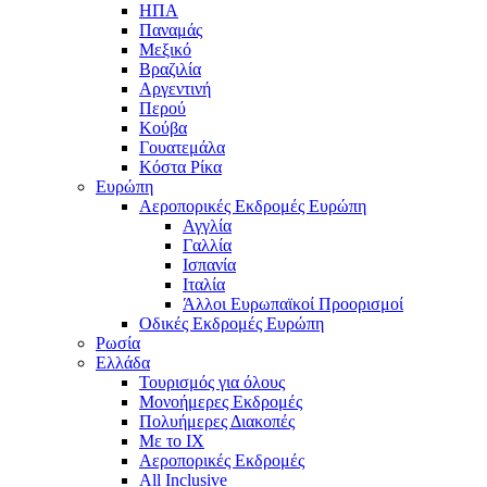
ΗΠΑ
Παναμάς
Μεξικό
Βραζιλία
Αργεντινή
Περού
Κούβα
Γουατεμάλα
Κόστα Ρίκα
Ευρώπη
Αεροπορικές Εκδρομές Ευρώπη
Αγγλία
Γαλλία
Ισπανία
Ιταλία
Άλλοι Ευρωπαϊκοί Προορισμοί
Οδικές Εκδρομές Ευρώπη
Ρωσία
Ελλάδα
Τουρισμός για όλους
Mονοήμερες Εκδρομές
Πολυήμερες Διακοπές
Με το ΙΧ
Αεροπορικές Εκδρομές
All Inclusive