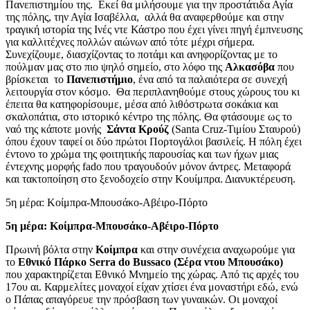
Πανεπιστημίου της. Εκεί θα μιλήσουμε για την προστάτιδα Αγία
της πόλης, την Αγία Ισαβέλλα, αλλά θα αναφερθούμε και στην
τραγική ιστορία της Ινές ντε Κάστρο που έχει γίνει πηγή έμπνευσης
για καλλιτέχνες πολλών αιώνων από τότε μέχρι σήμερα.
Συνεχίζουμε, διασχίζοντας το ποτάμι και ανηφορίζοντας με το
πούλμαν μας στο πιο ψηλό σημείο, στο λόφο της
Αλκασόβα
που
βρίσκεται το
Πανεπιστήμιο
, ένα από τα παλαιότερα σε συνεχή
λειτουργία στον κόσμο. Θα περιπλανηθούμε στους χώρους του κι
έπειτα θα κατηφορίσουμε, μέσα από λιθόστρωτα σοκάκια και
σκαλοπάτια, στο ιστορικό κέντρο της πόλης. Θα φτάσουμε ως το
ναό της κάποτε μονής
Σάντα Κρούζ
(Santa Cruz-Τιμίου Σταυρού)
όπου έχουν ταφεί οι δύο πρώτοι Πορτογάλοι βασιλείς. Η πόλη έχει
έντονο το χρώμα της φοιτητικής παρουσίας και των ήχων μιας
έντεχνης μορφής fado που τραγουδούν μόνον άντρες. Μεταφορά
και τακτοποίηση στο ξενοδοχείο στην Κουίμπρα. Διανυκτέρευση.
5η μέρα: Κοίμπρα-Μπουσάκο-Αβέιρο-Πόρτο
5η μέρα: Κοίμπρα-Μπουσάκο-Αβέιρο-Πόρτο
Πρωινή βόλτα στην
Κοίμπρα
και στην συνέχεια αναχωρούμε για
το
Εθνικό Πάρκο Serra do Bussaco (Σέρα ντου Μπουσάκο)
που χαρακτηρίζεται Εθνικό Μνημείο της χώρας. Από τις αρχές του
17ου αι. Καρμελίτες μοναχοί είχαν χτίσει ένα μοναστήρι εδώ, ενώ
ο Πάπας απαγόρευε την πρόσβαση των γυναικών. Οι μοναχοί