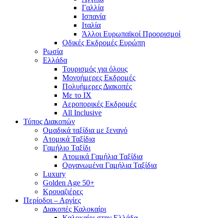
Γαλλία
Ισπανία
Ιταλία
Άλλοι Ευρωπαϊκοί Προορισμοί
Οδικές Εκδρομές Ευρώπη
Ρωσία
Ελλάδα
Τουρισμός για όλους
Mονοήμερες Εκδρομές
Πολυήμερες Διακοπές
Με το ΙΧ
Αεροπορικές Εκδρομές
All Inclusive
Τύπος Διακοπών
Ομαδικά ταξίδια με ξεναγό
Ατομικά Ταξίδια
Γαμήλιο Ταξίδι
Ατομικά Γαμήλια Ταξίδια
Οργανωμένα Γαμήλια Ταξίδια
Luxury
Golden Age 50+
Κρουαζιέρες
Περίοδοι – Αργίες
Διακοπές Καλοκαίρι
Καλοκαίρι στην Ελλάδα