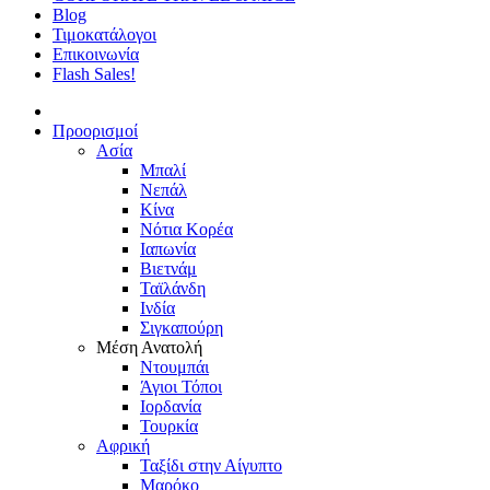
Blog
Τιμοκατάλογοι
Επικοινωνία
Flash Sales!
Προορισμοί
Ασία
Μπαλί
Νεπάλ
Κίνα
Νότια Κορέα
Ιαπωνία
Βιετνάμ
Ταϊλάνδη
Ινδία
Σιγκαπούρη
Μέση Ανατολή
Ντουμπάι
Άγιοι Τόποι
Ιορδανία
Τουρκία
Αφρική
Ταξίδι στην Αίγυπτο
Μαρόκο