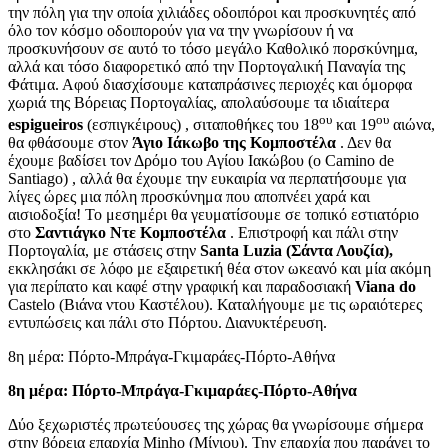
την πόλη για την οποία χιλιάδες οδοιπόροι και προσκυνητές από
όλο τον κόσμο οδοιπορούν για να την γνωρίσουν ή να
προσκυνήσουν σε αυτό το τόσο μεγάλο Καθολικό πορσκύνημα,
αλλά και τόσο διαφορετικό από την Πορτογαλική Παναγία της
Φάτιμα. Αφού διασχίσουμε καταπράσινες περιοχές και όμορφα
χωριά της Βόρειας Πορτογαλίας, απολαύσουμε τα ιδιαίτερα
ου
ου
espigueiros
(εσπιγκέιρους) , σιταποθήκες του 18
και 19
αιώνα,
θα φθάσουμε στον
Άγιο Ιάκωβο της Κομποστέλα
. Δεν θα
έχουμε βαδίσει τον Δρόμο του Αγίου Ιακώβου (o Camino de
Santiago) , αλλά θα έχουμε την ευκαιρία να περπατήσουμε για
λίγες ώρες μια πόλη προσκύνημα που αποπνέει χαρά και
αισιοδοξία! Το μεσημέρι θα γευματίσουμε σε τοπικό εστιατόριο
στο
Σαντιάγκο Ντε Κομποστέλα
. Επιστροφή και πάλι στην
Πορτογαλία, με στάσεις στην
Santa
Luzia
(Σάντα Λουζία),
εκκλησάκι σε λόφο με εξαιρετική θέα στον ωκεανό και μία ακόμη
για περίπατο και καφέ στην γραφική και παραδοσιακή
Viana
do
Castelo (Βιάνα ντου Καστέλου). Καταλήγουμε με τις ωραιότερες
εντυπώσεις και πάλι στο Πόρτου. Διανυκτέρευση.
8η μέρα: Πόρτο-Μπράγα-Γκιμαράες-Πόρτο-Αθήνα
8η μέρα: Πόρτο-Μπράγα-Γκιμαράες-Πόρτο-Αθήνα
Δύο ξεχωριστές πρωτεύουσες της χώρας θα γνωρίσουμε σήμερα
στην βόρεια επαρχία Minho (Μίνιου). Την επαρχία που παράγει το