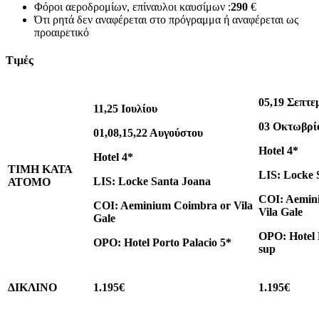
Φόροι αεροδρομίων, επίναυλοι καυσίμων :
290
€
Ότι ρητά δεν αναφέρεται στο πρόγραμμα ή αναφέρεται ως
προαιρετικό
Τιμές
05,19
Σεπτε
11,25 Ιουλίου
03
Οκτωβρί
01,08,15,22
Αυγούστου
Hotel 4*
Hotel 4*
ΤΙΜΗ ΚΑΤΑ
LIS: Locke 
LIS: Locke Santa Joana
ΑΤΟΜΟ
COI: Aemin
COI: Aeminium Coimbra or Vila
Vila Gale
Gale
OPO: Hotel 
OPO: Hotel Porto Palacio 5*
sup
ΔΙΚΛΙΝΟ
1.195€
1.195€