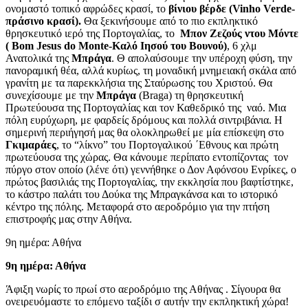
ονομαστό τοπικό αφρώδες κρασί, το
βίνιου βέρδε (Vinho Verde-
πράσινο κρασί).
Θα ξεκινήσουμε από το πιο εκπληκτικό
θρησκευτικό ιερό της Πορτογαλίας, το
Μπον Ζεζούς ντου Μόντε
( Bom Jesus do Monte-Καλό Ιησού του Βουνού)
, 6 χλμ
Ανατολικά της
Μπράγα
. Θ απολαύσουμε την υπέροχη φύση, την
πανοραμική θέα, αλλά κυρίως, τη μοναδική μνημειακή σκάλα από
γρανίτη με τα παρεκκλήσια της Σταύρωσης του Χριστού. Θα
συνεχίσουμε με την
Μπράγα
(Braga) τη θρησκευτική
Πρωτεύουσα της Πορτογαλίας και τον Καθεδρικό της ναό. Μια
πόλη ευρύχωρη, με φαρδείς δρόμους και πολλά σιντριβάνια. Η
σημερινή περιήγησή μας θα ολοκληρωθεί με μία επίσκεψη στο
Γκιμαράες
, το “λίκνο” του Πορτογαλικού ΄Εθνους και πρώτη
πρωτεύουσα της χώρας. Θα κάνουμε περίπατο εντοπίζοντας τον
πύργο στον οποίο (λένε ότι) γεννήθηκε ο Δον Αφόνσου Ενρίκες, ο
πρώτος βασιλιάς της Πορτογαλίας, την εκκλησία που βαφτίστηκε,
το κάστρο παλάτι του Δούκα της Μπραγκάνσα και το ιστορικό
κέντρο της πόλης. Μεταφορά στο αεροδρόμιο για την πτήση
επιστροφής μας στην Αθήνα.
9η ημέρα: Αθήνα
9η ημέρα: Αθήνα
Άφιξη νωρίς το πρωί στο αεροδρόμιο της Αθήνας . Σίγουρα θα
ονειρευόμαστε το επόμενο ταξίδι σ αυτήν την εκπληκτική χώρα!