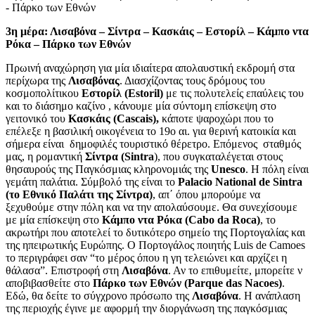
- Πάρκο των Εθνών
3η μέρα: Λισαβόνα – Σίντρα – Κασκάις – Εστορίλ – Κάμπο ντα
Ρόκα – Πάρκο των Εθνών
Πρωινή αναχώρηση για μία ιδιαίτερα απολαυστική εκδρομή στα
περίχωρα της
Λισαβόνας
. Διασχίζοντας τους δρόμους του
κοσμοπολίτικου
Εστορίλ (Estoril)
με τις πολυτελείς επαύλεις του
και το διάσημο καζίνο , κάνουμε μία σύντομη επίσκεψη στο
γειτονικό του
Κασκάις (Cascais),
κάποτε ψαροχώρι που το
επέλεξε η βασιλική οικογένεια το 19ο αι. για θερινή κατοικία και
σήμερα είναι δημοφιλές τουριστικό θέρετρο. Επόμενος σταθμός
μας, η ρομαντική
Σίντρα (Sintra
), που συγκαταλέγεται στους
θησαυρούς της Παγκόσμιας κληρονομιάς της
Unesco
. Η πόλη είναι
γεμάτη παλάτια. Σύμβολό της είναι το
Palacio National de Sintra
(το Εθνικό Παλάτι της Σίντρα)
, απ΄ όπου μπορούμε να
ξεχυθούμε στην πόλη και να την απολαύσουμε. Θα συνεχίσουμε
με μία επίσκεψη στο
Κάμπο ντα Ρόκα (Cabo da Roca)
, το
ακρωτήρι που αποτελεί το δυτικότερο σημείο της Πορτογαλίας και
της ηπειρωτικής Ευρώπης. Ο Πορτογάλος ποιητής Luis de Camoes
το περιγράφει σαν “το μέρος όπου η γη τελειώνει και αρχίζει η
θάλασα”. Επιστροφή στη
Λισαβόνα
. Αν το επιθυμείτε, μπορείτε ν
αποβιβασθείτε στο
Πάρκο των Εθνών (Parque das Nacoes)
.
Εδώ, θα δείτε το σύγχρονο πρόσωπο της
Λισαβόνα
. Η ανάπλαση
της περιοχής έγινε με αφορμή την διοργάνωση της παγκόσμιας