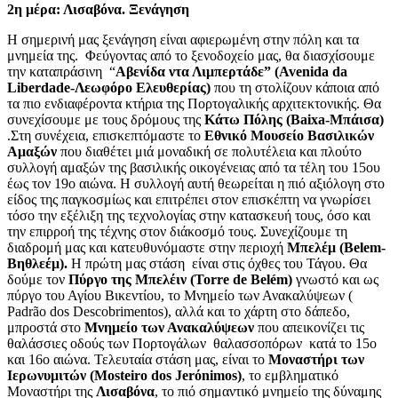
2η μέρα: Λισαβόνα. Ξενάγηση
Η σημερινή μας ξενάγηση είναι αφιερωμένη στην πόλη και τα
μνημεία της. Φεύγοντας από το ξενοδοχείο μας, θα διασχίσουμε
την καταπράσινη “
Αβενίδα ντα Λιμπερτάδε” (Avenida da
Liberdade-Λεωφόρο Ελευθερίας)
που τη στολίζουν κάποια από
τα πιο ενδιαφέροντα κτήρια της Πορτογαλικής αρχιτεκτονικής. Θα
συνεχίσουμε με τους δρόμους της
Κάτω Πόλης (Baixa-Μπάισα)
.Στη συνέχεια, επισκεπτόμαστε το
Εθνικό Μουσείο Βασιλικών
Αμαξών
που διαθέτει μιά μοναδική σε πολυτέλεια και πλούτο
συλλογή αμαξών της βασιλικής οικογένειας από τα τέλη του 15ου
έως τον 19ο αιώνα. Η συλλογή αυτή θεωρείται η πιό αξιόλογη στο
είδος της παγκοσμίως και επιτρέπει στον επισκέπτη να γνωρίσει
τόσο την εξέλιξη της τεχνολογίας στην κατασκευή τους, όσο και
την επιρροή της τέχνης στον διάκοσμό τους. Συνεχίζουμε τη
διαδρομή μας και κατευθυνόμαστε στην περιοχή
Μπελέμ (Belem-
Βηθλεέμ).
Η πρώτη μας στάση είναι στις όχθες του Τάγου. Θα
δούμε τον
Πύργο της Μπελέιν (Torre de Belém)
γνωστό και ως
πύργο του Αγίου Βικεντίου, το Μνημείο των Ανακαλύψεων (
Padrão dos Descobrimentos), αλλά και το χάρτη στο δάπεδο,
μπροστά στο
Μνημείο των Ανακαλύψεων
που απεικονίζει τις
θαλάσσιες οδούς των Πορτογάλων θαλασσοπόρων κατά το 15ο
και 16ο αιώνα. Τελευταία στάση μας, είναι το
Μοναστήρι των
Ιερωνυμιτών (Mosteiro dos Jerόnimos)
, το εμβληματικό
Μοναστήρι της
Λισαβόνα
, το πιό σημαντικό μνημείο της δύναμης