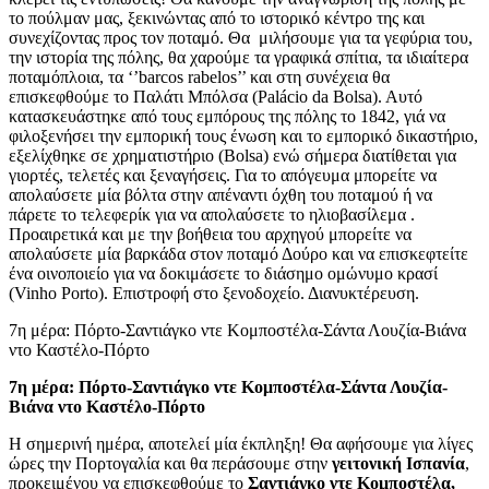
το πούλμαν μας, ξεκινώντας από το ιστορικό κέντρο της και
συνεχίζοντας προς τον ποταμό. Θα μιλήσουμε για τα γεφύρια του,
την ιστορία της πόλης, θα χαρούμε τα γραφικά σπίτια, τα ιδιαίτερα
ποταμόπλοια, τα ‘’barcos rabelos’’ και στη συνέχεια θα
επισκεφθούμε το Παλάτι Μπόλσα (Palácio da Bolsa). Αυτό
κατασκευάστηκε από τους εμπόρους της πόλης το 1842, γιά να
φιλοξενήσει την εμπορική τους ένωση και το εμπορικό δικαστήριο,
εξελίχθηκε σε χρηματιστήριο (Bolsa) ενώ σήμερα διατίθεται για
γιορτές, τελετές και ξεναγήσεις. Για το απόγευμα μπορείτε να
απολαύσετε μία βόλτα στην απέναντι όχθη του ποταμού ή να
πάρετε το τελεφερίκ για να απολαύσετε το ηλιοβασίλεμα .
Προαιρετικά και με την βοήθεια του αρχηγού μπορείτε να
απολαύσετε μία βαρκάδα στον ποταμό Δούρο και να επισκεφτείτε
ένα οινοποιείο για να δοκιμάσετε το διάσημο ομώνυμο κρασί
(Vinho Porto). Επιστροφή στο ξενοδοχείο. Διανυκτέρευση.
7η μέρα: Πόρτο-Σαντιάγκο ντε Κομποστέλα-Σάντα Λουζία-Βιάνα
ντο Καστέλο-Πόρτο
7η μέρα: Πόρτο-Σαντιάγκο ντε Κομποστέλα-Σάντα Λουζία-
Βιάνα ντο Καστέλο-Πόρτο
Η σημερινή ημέρα, αποτελεί μία έκπληξη! Θα αφήσουμε για λίγες
ώρες την Πορτογαλία και θα περάσουμε στην
γειτονική Ισπανία
,
προκειμένου να επισκεφθούμε το
Σαντιάγκο ντε Κομποστέλα,