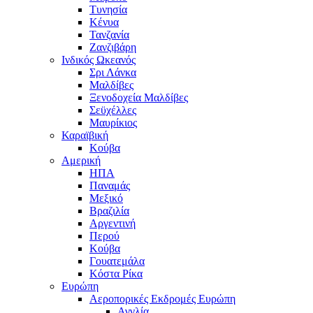
Τυνησία
Κένυα
Τανζανία
Ζανζιβάρη
Ινδικός Ωκεανός
Σρι Λάνκα
Μαλδίβες
Ξενοδοχεία Μαλδίβες
Σεϋχέλλες
Μαυρίκιος
Καραϊβική
Κούβα
Αμερική
ΗΠΑ
Παναμάς
Μεξικό
Βραζιλία
Αργεντινή
Περού
Κούβα
Γουατεμάλα
Κόστα Ρίκα
Ευρώπη
Αεροπορικές Εκδρομές Ευρώπη
Αγγλία