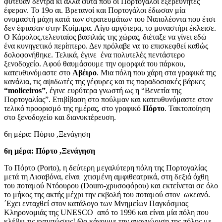
φύτευαν δέντρα κι άλλα φυτά που οι Πορτογάλοι εξερευνητές
έφεραν. Το 19ο αι. Βρετανοί και Πορτογάλοι έδωσαν μία
ονομαστή μάχη κατά των στρατευμάτων του Ναπολέοντα που έτσι
δεν έφτασαν στην Κοίμπρα. Λίγο αργότερα, το μοναστήρι έκλεισε.
Ο Κάρολος,τελευταίος βασιλιάς της χώρας, διέταξε να γίνει εδώ
ένα κυνηγετικό περίπτερο. Δεν πρόλαβε να το επισκεφθεί καθώς
δολοφονήθηκε. Τελικά, έγινε ένα πολυτελές πεντάστερο
ξενοδοχείο. Αφού θαυμάσουμε την ομορφιά του πάρκου,
κατευθυνόμαστε στο
Αβέιρο
. Μια πόλη που χάρη στα γραφικά της
κανάλια, τις αψιδωτές της γέφυρες και τις παραδοσιακές βάρκες
“moliceiros”
, έγινε ευρύτερα γνωστή ως η “Βενετία της
Πορτογαλίας”. Επιβίβαση στο πούλμαν και κατευθυνόμαστε στον
τελικό προορισμό της ημέρας, στο γραφικό
Πόρτο
. Τακτοποίηση
στο ξενοδοχείο και διανυκτέρευση.
6η μέρα: Πόρτο ,Ξενάγηση
6η μέρα: Πόρτο ,Ξενάγηση
Το Πόρτο (Porto), η δεύτερη μεγαλύτερη πόλη της Πορτογαλίας
μετά τη Λισαβόνα, είναι χτισμένη αμφιθεατρικά, στη δεξιά όχθη
του ποταμού Ντόουρου (Douro-χρυσοφόρου) και εκτείνεται σε όλο
το μήκος της ακτής μέχρι την εκβολή του ποταμού στον ωκεανό.
΄Εχει ενταχθεί στον κατάλογο των Μνημείων Παγκόσμιας
Κληρονομιάς της UNESCO από το 1996 και είναι μία πόλη που
κλέβει τις εντυπώσεις! Θα κάνουμε την αναγνώριση της πόλης με