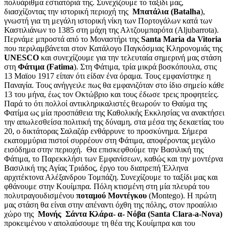
πολυάριθμα εστιατόριά της. Συνεχίζουμε το ταξίδι μας,
διασχίζοντας την ιστορική περιοχή της
Μπατάλια (Batalha
),
γνωστή για τη μεγάλη ιστορική νίκη των Πορτογάλων κατά των
Καστιλιάνων το 1385 στη μάχη της Αλτζουμπαρότα (Aljubarrota).
Περνάμε μπροστά από το Μοναστήρι της
Santa Maria da Vitoria
που περιλαμβάνεται στον Κατάλογο Παγκόσμιας Κληρονομιάς της
UNESCO
και συνεχίζουμε για την τελευταία σημερινή μας στάση
στη
Φάτιμα (Fatima
). Στη Φάτιμα, τρία μικρά βοσκόπουλα, στις
13 Μαϊου 1917 είπαν ότι είδαν ένα όραμα. Τους εμφανίστηκε η
Παναγία. Τους ανήγγειλε πως θα εμφανιζόταν στο ίδιο σημείο κάθε
13 του μήνα, έως τον Οκτώβριο και τους έδωσε τρεις προφητείες.
Παρά το ότι πολλοί αντικληρικαλιστές θεωρούν το Θαύμα της
Φατίμα ως μία προσπάθεια της Καθολικής Εκκλησίας να ανακτήσει
την απωλεσθείσα πολιτική της δύναμη, στα μέσα της δεκαετίας του
20, ο δικτάτορας Σαλαζάρ ενθάρρυνε το προσκύνημα. Σήμερα
εκατομμύρια πιστοί συρρέουν στη Φάτιμα, αποφέροντας μεγάλο
εισόδημα στην περιοχή. Θα επισκεφθούμε την Βασιλική της
Φάτιμα, το Παρεκκλήσι των Εμφανίσεων, καθώς και την μοντέρνα
Βασιλική της Αγίας Τριάδος, έργο του διαπρεπή Έλληνα
αρχιτέκτονα Αλέξανδρου Τομπάζη. Συνεχίζουμε το ταξίδι μας και
φθάνουμε στην Κουίμπρα. Πόλη κτισμένη στη μία πλευρά του
πολυτραγουδισμένου
ποταμού Μοντέγκου
(Montego). Η πρώτη
μας στάση θα είναι στην απέναντι όχθη της πόλης, στον προαύλιο
χώρο της
Μονής Σάντα Κλάρα- α- Νόβα (Santa Clara-a-Nova)
προκειμένου ν απολαύσουμε τη θέα της Κουίμπρα και του