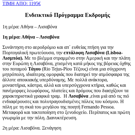
ΤΙΜΗ ΑΠΟ: 1195€
Ενδεικτικό Πρόγραμμα Εκδρομής
1η μέρα: Αθήνα – Λισαβόνα
1η μέρα: Αθήνα – Λισαβόνα
Συνάντηση στο αεροδρόμιο και απ΄ ευθείας πτήση για την
Πορτογαλική πρωτεύουσα, την
επτάλοφη Λισαβόνα (Lisboa-
Λισμπόα).
Με το βλέμμα στραμμένο στην Αμερική και την πλάτη
στην Ευρώπη η Λισαβόνα, χτισμένη κατά μήκος της βόρειας όχθης
του ποταμού
Τάγου
(Rio Tejus-Ρίου Τέζους) είναι μια σύγχρονη
μητρόπολη, ιδιαίτερης ομορφιάς που διατηρεί την ατμόσφαιρα της
άλλοτε αποικιακής υπερδύναμης. Με πολλά ανάκτορα,
μοναστήρια, κάστρα, αλλά και υπερσύγχρονα κτήρια, καθώς και
πανέμορφες λεωφόρους, πλατείες και δρόμους που διασχίζουν τα
χαρακτηριστικά γραφικά τραμ. Η
Λισαβόνα
,είναι μιά από τις πιό
ενδιαφέρουσες και πολυτραγουδισμένες πόλεις του κόσμου. Η
πόλη με τη σκιά του μεγάλου της ποιητή Fernando Pessoa.
Μεταφορά και τακτοποίηση στο ξενοδοχείο. Περίπατος και πρώτη
γνωριμία με την πόλη. Διανυκτέρευση.
2η μέρα: Λισαβόνα. Ξενάγηση