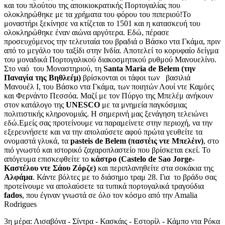
και του πλούτου της αποικιοκρατικής Πορτογαλίας που
ολοκληρώθηκε με τα χρήματα του φόρου του πιπεριού!Το
μοναστήρι ξεκίνησε να κτίζεται το 1501 και η κατασκευή του
ολοκληρώθηκε έναν αιώνα αργότερα. Εδώ, πέρασε
προσευχόμενος την τελευταία του βραδιά ο Βάσκο ντα Γκάμα, πριν
από το μεγάλο του ταξίδι στην Ινδία. Αποτελεί το κορυφαίο δείγμα
του μοναδικά Πορτογαλικού διακοσμητικού ρυθμού Μανουελίνο.
Στο ναό του Μοναστηριού, τη
Santa Maria de Belem (την
Παναγία της Βηθλεέμ)
βρίσκονται οι τάφοι των βασιλιά
Μανουέλ Ι, του Βάσκο ντα Γκάμα, των ποιητών Λουί ντε Καμόες
και Φερνάντο Πεσσόα. Μαζί με τον Πύργο της Μπελέμ ανήκουν
στον κατάλογο της
UNESCO
με τα μνημεία παγκόσμιας
πολιτιστικής κληρονομιάς. Η σημερινή μας ξενάγηση τελειώνει
εδώ.Εμείς σας προτείνουμε να παραμείνετε στην περιοχή, να την
εξερευνήσετε και να την απολαύσετε αφού πρώτα γευθείτε τα
ονομαστά γλυκά, τα
pasteis de Belem (παστέις ντε Μπελέιν)
, στο
πιό γνωστό και ιστορικό ζαχαροπλαστείο που βρίσκεται εκεί. Το
απόγευμα επισκεφθείτε το
κάστρο (Castelo de Sao Jorge-
Καστέλου ντε Σάου Ζόρζε)
και περιπλανηθείτε στα σοκάκια της
Αλφάμα
. Κάντε βόλτες με το διάσημο τραμ 28. Για το βράδυ σας
προτείνουμε να απολαύσετε τα τυπικά πορτογαλικά τραγούδια
fado
s
, που έγιναν γνωστά σε όλο τον κόσμο από την Αmalia
Rodrigues
3η μέρα: Λισαβόνα - Σίντρα - Κασκάις - Εστορίλ - Κάμπο ντα Ρόκα