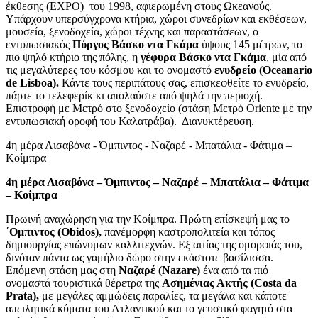
έκθεσης (EXPO) του 1998, αφιερωμένη στους Ωκεανούς.
Υπάρχουν υπερσύγχρονα κτήρια, χώροι συνεδρίων και εκθέσεων,
μουσεία, ξενοδοχεία, χώροι τέχνης και παραστάσεων, ο
εντυπωσιακός
Πύργος Βάσκο ντα Γκάμα
ύψους 145 μέτρων, το
πιο ψηλό κτήριο της πόλης, η
γέφυρα Βάσκο ντα Γκάμα
, μία από
τις μεγαλύτερες του κόσμου και το ονομαστό
ενυδρείο
(Oceanario
de Lisboa).
Κάντε τους περιπάτους σας, επισκεφθείτε το ενυδρείο,
πάρτε το τελεφερίκ κι απολαύστε από ψηλά την περιοχή.
Επιστροφή με Μετρό στο ξενοδοχείο (στάση Μετρό Oriente με την
εντυπωσιακή οροφή του Καλατράβα). Διανυκτέρευση.
4η μέρα Λισαβόνα - Όμπιντος - Ναζαρέ - Μπατάλια - Φάτιμα –
Κοίμπρα
4η μέρα Λισαβόνα – Όμπιντος – Ναζαρέ – Μπατάλια – Φάτιμα
– Κοίμπρα
Πρωινή αναχώρηση για την Κοίμπρα. Πρώτη επίσκεψή μας το
΄
Ομπιντος (Obidos),
πανέμορφη καστροπολιτεία και τόπος
δημιουργίας επώνυμων καλλιτεχνών. Εξ αιτίας της ομορφιάς του,
δινόταν πάντα ως γαμήλιο δώρο στην εκάστοτε βασίλισσα.
Επόμενη στάση μας στη
Ναζαρέ (Nazare)
ένα από τα πιό
ονομαστά τουριστικά θέρετρα της
Ασημένιας Ακτής (Costa da
Prata),
με μεγάλες αμμώδεις παραλίες, τα μεγάλα και κάποτε
απειλητικά κύματα του Ατλαντικού και το γευστικό φαγητό στα