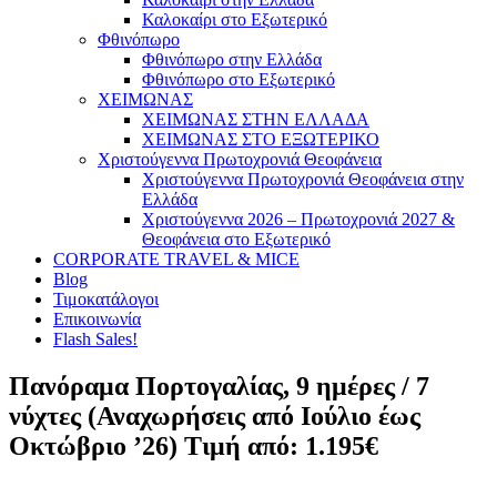
Καλοκαίρι στο Εξωτερικό
Φθινόπωρο
Φθινόπωρο στην Ελλάδα
Φθινόπωρο στο Εξωτερικό
ΧΕΙΜΩΝΑΣ
ΧΕΙΜΩΝΑΣ ΣΤΗΝ ΕΛΛΑΔΑ
ΧΕΙΜΩΝΑΣ ΣΤΟ ΕΞΩΤΕΡΙΚΟ
Χριστούγεννα Πρωτοχρονιά Θεοφάνεια
Χριστούγεννα Πρωτοχρονιά Θεοφάνεια στην
Ελλάδα
Χριστούγεννα 2026 – Πρωτοχρονιά 2027 &
Θεοφάνεια στο Εξωτερικό
CORPORATE TRAVEL & MICE
Blog
Τιμοκατάλογοι
Επικοινωνία
Flash Sales!
Πανόραμα Πορτογαλίας, 9 ημέρες / 7
νύχτες (Αναχωρήσεις από Ιούλιο έως
Οκτώβριο ’26) Τιμή από: 1.195€