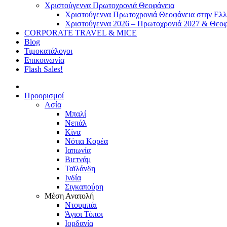
Χριστούγεννα Πρωτοχρονιά Θεοφάνεια
Χριστούγεννα Πρωτοχρονιά Θεοφάνεια στην Ελ
Χριστούγεννα 2026 – Πρωτοχρονιά 2027 & Θεοφ
CORPORATE TRAVEL & MICE
Blog
Τιμοκατάλογοι
Επικοινωνία
Flash Sales!
Προορισμοί
Ασία
Μπαλί
Νεπάλ
Κίνα
Νότια Κορέα
Ιαπωνία
Βιετνάμ
Ταϊλάνδη
Ινδία
Σιγκαπούρη
Μέση Ανατολή
Ντουμπάι
Άγιοι Τόποι
Ιορδανία