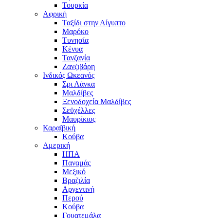
Τουρκία
Αφρική
Ταξίδι στην Αίγυπτο
Μαρόκο
Τυνησία
Κένυα
Τανζανία
Ζανζιβάρη
Ινδικός Ωκεανός
Σρι Λάνκα
Μαλδίβες
Ξενοδοχεία Μαλδίβες
Σεϋχέλλες
Μαυρίκιος
Καραϊβική
Κούβα
Αμερική
ΗΠΑ
Παναμάς
Μεξικό
Βραζιλία
Αργεντινή
Περού
Κούβα
Γουατεμάλα