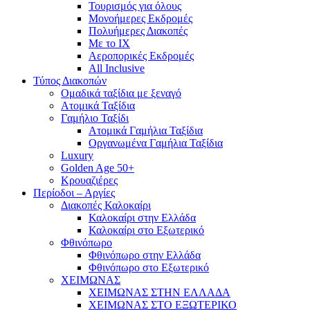
Τουρισμός για όλους
Mονοήμερες Εκδρομές
Πολυήμερες Διακοπές
Με το ΙΧ
Αεροπορικές Εκδρομές
All Inclusive
Τύπος Διακοπών
Ομαδικά ταξίδια με ξεναγό
Ατομικά Ταξίδια
Γαμήλιο Ταξίδι
Ατομικά Γαμήλια Ταξίδια
Οργανωμένα Γαμήλια Ταξίδια
Luxury
Golden Age 50+
Κρουαζιέρες
Περίοδοι – Αργίες
Διακοπές Καλοκαίρι
Καλοκαίρι στην Ελλάδα
Καλοκαίρι στο Εξωτερικό
Φθινόπωρο
Φθινόπωρο στην Ελλάδα
Φθινόπωρο στο Εξωτερικό
ΧΕΙΜΩΝΑΣ
ΧΕΙΜΩΝΑΣ ΣΤΗΝ ΕΛΛΑΔΑ
ΧΕΙΜΩΝΑΣ ΣΤΟ ΕΞΩΤΕΡΙΚΟ