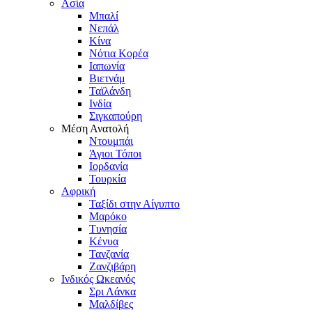
Ασία
Μπαλί
Νεπάλ
Κίνα
Νότια Κορέα
Ιαπωνία
Βιετνάμ
Ταϊλάνδη
Ινδία
Σιγκαπούρη
Μέση Ανατολή
Ντουμπάι
Άγιοι Τόποι
Ιορδανία
Τουρκία
Αφρική
Ταξίδι στην Αίγυπτο
Μαρόκο
Τυνησία
Κένυα
Τανζανία
Ζανζιβάρη
Ινδικός Ωκεανός
Σρι Λάνκα
Μαλδίβες