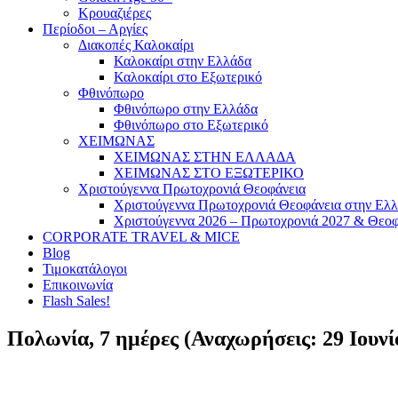
Κρουαζιέρες
Περίοδοι – Αργίες
Διακοπές Καλοκαίρι
Καλοκαίρι στην Ελλάδα
Καλοκαίρι στο Εξωτερικό
Φθινόπωρο
Φθινόπωρο στην Ελλάδα
Φθινόπωρο στο Εξωτερικό
ΧΕΙΜΩΝΑΣ
ΧΕΙΜΩΝΑΣ ΣΤΗΝ ΕΛΛΑΔΑ
ΧΕΙΜΩΝΑΣ ΣΤΟ ΕΞΩΤΕΡΙΚΟ
Χριστούγεννα Πρωτοχρονιά Θεοφάνεια
Χριστούγεννα Πρωτοχρονιά Θεοφάνεια στην Ελ
Χριστούγεννα 2026 – Πρωτοχρονιά 2027 & Θεοφ
CORPORATE TRAVEL & MICE
Blog
Τιμοκατάλογοι
Επικοινωνία
Flash Sales!
Πολωνία, 7 ημέρες (Αναχωρήσεις: 29 Ιουνίο