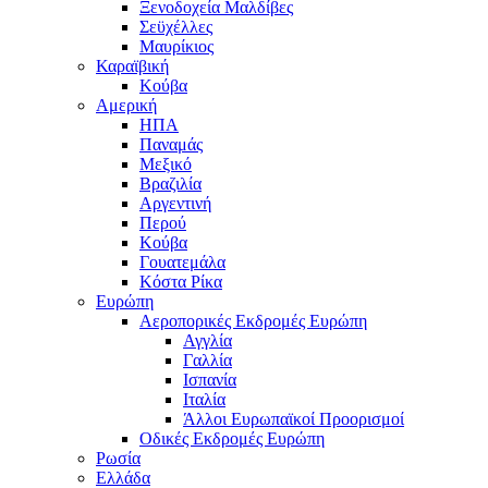
Ξενοδοχεία Μαλδίβες
Σεϋχέλλες
Μαυρίκιος
Καραϊβική
Κούβα
Αμερική
ΗΠΑ
Παναμάς
Μεξικό
Βραζιλία
Αργεντινή
Περού
Κούβα
Γουατεμάλα
Κόστα Ρίκα
Ευρώπη
Αεροπορικές Εκδρομές Ευρώπη
Αγγλία
Γαλλία
Ισπανία
Ιταλία
Άλλοι Ευρωπαϊκοί Προορισμοί
Οδικές Εκδρομές Ευρώπη
Ρωσία
Ελλάδα