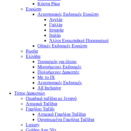
Κόστα Ρίκα
Ευρώπη
Αεροπορικές Εκδρομές Ευρώπη
Αγγλία
Γαλλία
Ισπανία
Ιταλία
Άλλοι Ευρωπαϊκοί Προορισμοί
Οδικές Εκδρομές Ευρώπη
Ρωσία
Ελλάδα
Τουρισμός για όλους
Mονοήμερες Εκδρομές
Πολυήμερες Διακοπές
Με το ΙΧ
Αεροπορικές Εκδρομές
All Inclusive
Τύπος Διακοπών
Ομαδικά ταξίδια με ξεναγό
Ατομικά Ταξίδια
Γαμήλιο Ταξίδι
Ατομικά Γαμήλια Ταξίδια
Οργανωμένα Γαμήλια Ταξίδια
Luxury
Golden Age 50+