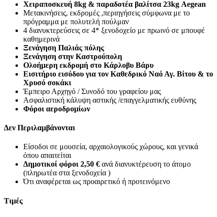
Χειραποσκευή 8
kg
& παραδοτέα βαλίτσα 23
kg
Aegean
Μετακινήσεις, εκδρομές ,περιηγήσεις σύμφωνα με το
πρόγραμμα με πολυτελή πούλμαν
4 διανυκτερεύσεις σε 4* ξενοδοχείο με πρωινό σε μπουφέ
καθημερινά
Ξενάγηση Παλιάς πόλης
Ξενάγηση στην Καστρούπολη
Ολοήμερη εκδρομή στο
Κάρλοβυ Βάρυ
Εισιτήριο εισόδου για τον Καθεδρικό Ναό Αγ.
Βίτου & το
Χρυσό σοκάκι
Έμπειρο Αρχηγό / Συνοδό του γραφείου μας
Ασφαλιστική κάλυψη αστικής /επαγγελματικής ευθύνης
Φόροι αεροδρομίων
Δεν Περιλαμβάνονται
Είσοδοι σε μουσεία, αρχαιολογικούς χώρους, και γενικά
όπου απαιτείται
Δημοτικοί φόροι
2,50 €
ανά διανυκτέρευση το άτομο
(πληρωτέα στα ξενοδοχεία )
Ότι αναφέρεται ως προαιρετικό ή προτεινόμενο
Τιμές