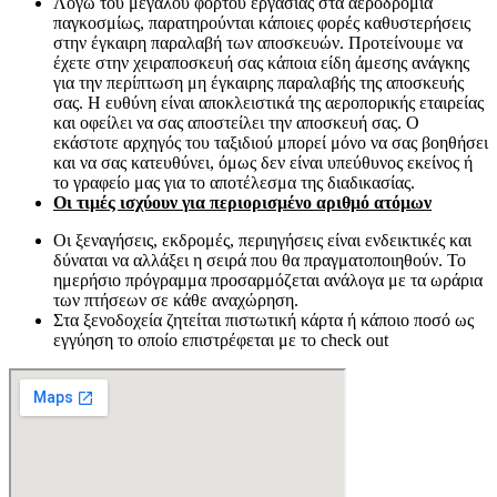
Λόγω του μεγάλου φόρτου εργασίας στα αεροδρόμια
παγκοσμίως, παρατηρούνται κάποιες φορές καθυστερήσεις
στην έγκαιρη παραλαβή των αποσκευών. Προτείνουμε να
έχετε στην χειραποσκευή σας κάποια είδη άμεσης ανάγκης
για την περίπτωση μη έγκαιρης παραλαβής της αποσκευής
σας. Η ευθύνη είναι αποκλειστικά της αεροπορικής εταιρείας
και οφείλει να σας αποστείλει την αποσκευή σας. Ο
εκάστοτε αρχηγός του ταξιδιού μπορεί μόνο να σας βοηθήσει
και να σας κατευθύνει, όμως δεν είναι υπεύθυνος εκείνος ή
το γραφείο μας για το αποτέλεσμα της διαδικασίας.
Οι τιμές ισχύουν για περιορισμένο αριθμό ατόμων
Οι ξεναγήσεις, εκδρομές, περιηγήσεις είναι ενδεικτικές και
δύναται να αλλάξει η σειρά που θα πραγματοποιηθούν. Το
ημερήσιο πρόγραμμα προσαρμόζεται ανάλογα με τα ωράρια
των πτήσεων σε κάθε αναχώρηση.
Στα ξενοδοχεία ζητείται πιστωτική κάρτα ή κάποιο ποσό ως
εγγύηση το οποίο επιστρέφεται με το check out