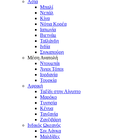
Ασία
Μπαλί
Νεπάλ
Κίνα
Νότια Κορέα
Ιαπωνία
Βιετνάμ
Ταϊλάνδη
Ινδία
Σιγκαπούρη
Μέση Ανατολή
Ντουμπάι
Άγιοι Τόποι
Ιορδανία
Τουρκία
Αφρική
Ταξίδι στην Αίγυπτο
Μαρόκο
Τυνησία
Κένυα
Τανζανία
Ζανζιβάρη
Ινδικός Ωκεανός
Σρι Λάνκα
Μαλδίβες