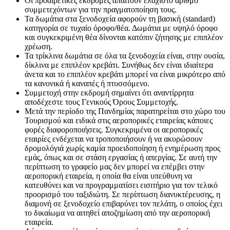
Οι προαιρετικές εκδρομές απαιτούν ελάχιστο αριθμό
συμμετεχόντων για την πραγματοποίηση τους.
Τα δωμάτια στα ξενοδοχεία αφορούν τη βασική (standard)
κατηγορία σε τυχαίο όροφο/θέα. Δωμάτια με υψηλό όροφο
και συγκεκριμένη θέα δίνονται κατόπιν ζήτησης με επιπλέον
χρέωση.
Τα τρίκλινα δωμάτια σε όλα τα ξενοδοχεία είναι, στην ουσία,
δίκλινα με επιπλέον κρεβάτι. Συνήθως δεν είναι ιδιαίτερα
άνετα και το επιπλέον κρεβάτι μπορεί να είναι μικρότερο από
τα κανονικά ή καναπές ή πτυσσόμενο.
Συμμετοχή στην εκδρομή σημαίνει ότι αναντίρρητα
αποδέχεστε τους Γενικούς Όρους Συμμετοχής.
Μετά την περίοδο της Πανδημίας παρατηρείται στο χώρο του
Τουρισμού και ειδικά στις αεροπορικές εταιρείας κάποιες
φορές διαφοροποιήσεις. Συγκεκριμένα οι αεροπορικές
εταιρίες ενδέχεται να τροποποιήσουν ή να ακυρώσουν
δρομολόγιά χωρίς καμία προειδοποίηση ή ενημέρωση προς
εμάς, όπως και σε στάση εργασίας ή απεργίας. Σε αυτή την
περίπτωση το γραφείο μας δεν μπορεί να επέμβει στην
αεροπορική εταιρεία, η οποία θα είναι υπεύθυνη να
κατευθύνει και να προγραμματίσει εισιτήριο για τον τελικό
προορισμό του ταξιδιώτη. Σε περίπτωση διανυκτέρευσης, η
διαμονή σε ξενοδοχείο επιβαρύνει τον πελάτη, ο οποίος έχει
το δικαίωμα να αιτηθεί αποζημίωση από την αεροπορική
εταιρεία.