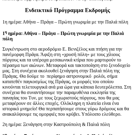
Ενδεικτικό Πρόγραμμα Εκδρομής
1η ημέρα: Αθήνα – Πράγα – Πρώτη γνωριμία με την Παλιά πόλη
η
1
ημέρα: Αθήνα – Πράγα – Πρώτη γνωριμία με την Παλιά
πόλη
Συγκέντρωση στο αεροδρόμιο Ε. Βενιζέλος και πτήση για την
πανέμορφη Πράγα. Άφιξη στη «χρυσή πόλη» με τους χίλιους
πύργους και τα υπέροχα μεσαιωνικά κτίρια που μαρτυρούν το
πέρασμα των αιώνων. Μεταφορά και τακτοποίηση στο ξενοδοχείο
μας. Στη συνέχεια ακολουθεί ξενάγηση στην Παλιά πόλη της
Πράγας. Θα δούμε το περίφημο αστρονομικό ρολόι, σήμα
κατατεθέν παγκοσμίως της Πράγας, οι μορφές του οποίου
κινούνται τελετουργικά ανά μια ώρα για κάποια δευτερόλεπτα. Στη
συνέχεια θα συναντήσουμε την παραμυθένια εκκλησία της
παναγίας του Τυν, με τους ξεχωριστούς πύργους, που θα μας
μεταφέρουν σε άλλες εποχές. Ολόκληρη η πλατεία είναι ένα
ιστορικό μνημείο! Θα περπατήσουμε στους γύρω δρόμους και θα
ανακαλύψουμε τις ομορφιές που κρύβει. Υπόλοιπο ελεύθερο.
2η ημέρα: Ξενάγηση στην Καστρούπολη & Παλιά πόλη
η