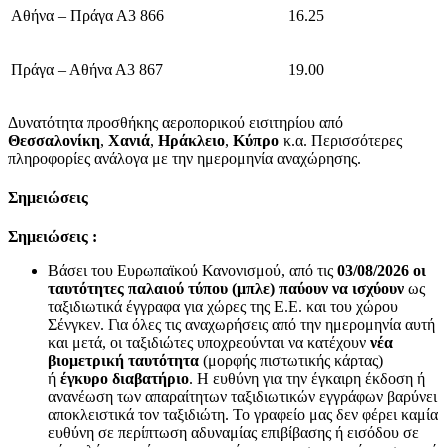
Αθήνα – Πράγα Α3 866
16.25
Πράγα – Αθήνα Α3 867
19.00
Δυνατότητα προσθήκης αεροπορικού εισιτηρίου από
Θεσσαλονίκη
,
Χανιά
,
Ηράκλειο
,
Κύπρο
κ.α. Περισσότερες
πληροφορίες ανάλογα με την ημερομηνία αναχώρησης.
Σημειώσεις
Σημειώσεις :
Βάσει του Ευρωπαϊκού Κανονισμού, από τις
03/08/2026 οι
ταυτότητες παλαιού τύπου (μπλε) παύουν να ισχύουν
ως
ταξιδιωτικά έγγραφα για χώρες της Ε.Ε. και του χώρου
Σένγκεν. Για όλες τις αναχωρήσεις από την ημερομηνία αυτή
και μετά, οι ταξιδιώτες υποχρεούνται να κατέχουν
νέα
βιομετρική ταυτότητα
(μορφής πιστωτικής κάρτας)
ή
έγκυρο διαβατήριο
. Η ευθύνη για την έγκαιρη έκδοση ή
ανανέωση των απαραίτητων ταξιδιωτικών εγγράφων βαρύνει
αποκλειστικά τον ταξιδιώτη. Το γραφείο μας δεν φέρει καμία
ευθύνη σε περίπτωση αδυναμίας επιβίβασης ή εισόδου σε