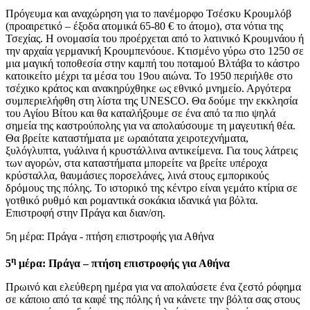
Πρόγευμα και αναχώρηση για το πανέμορφο Τσέσκυ Κρουμλόβ
(προαιρετικό – έξοδα ατομικά 65-80 € το άτομο), στα νότια της
Τσεχίας. Η ονομασία του προέρχεται από το λατινικό Κρουμνάου ή
την αρχαία γερμανική Κρουμπενόουε. Κτισμένο γύρω στο 1250 σε
μια μαγική τοποθεσία στην καμπή του ποταμού Βλτάβα το κάστρο
κατοικείτο μέχρι τα μέσα του 19ου αιώνα. Το 1950 περιήλθε στο
τσέχικο κράτος και ανακηρύχθηκε ως εθνικό μνημείο. Αργότερα
συμπεριελήφθη στη λίστα της UNESCO. Θα δούμε την εκκλησία
του Αγίου Βίτου και θα καταλήξουμε σε ένα από τα πιο ψηλά
σημεία της καστρούπολης για να απολαύσουμε τη μαγευτική θέα.
Θα βρείτε καταστήματα με ωραιότατα χειροτεχνήματα,
ξυλόγλυπτα, γυάλινα ή κρυστάλλινα αντικείμενα. Για τους λάτρεις
των αγορών, στα καταστήματα μπορείτε να βρείτε υπέροχα
κρύσταλλα, θαυμάσιες πορσελάνες, λινά στους εμπορικούς
δρόμους της πόλης. Το ιστορικό της κέντρο είναι γεμάτο κτίρια σε
γοτθικό ρυθμό και ρομαντικά σοκάκια ιδανικά για βόλτα.
Επιστροφή στην Πράγα και διαν/ση.
5η μέρα: Πράγα - πτήση επιστροφής για Αθήνα
η
5
μέρα: Πράγα – πτήση επιστροφής για Αθήνα
Πρωινό και ελεύθερη ημέρα για να απολαύσετε ένα ζεστό ρόφημα
σε κάποιο από τα καφέ της πόλης ή να κάνετε την βόλτα σας στους