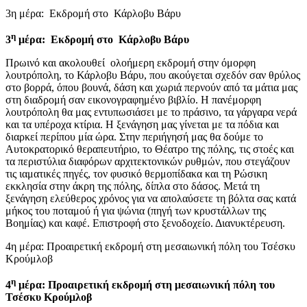
3η μέρα: Εκδρομή στο Κάρλοβυ Βάρυ
η
3
μέρα: Εκδρομή στο Κάρλοβυ Βάρυ
Πρωινό και ακολουθεί ολοήμερη εκδρομή στην όμορφη
λουτρόπολη, το Κάρλοβυ Βάρυ, που ακούγεται σχεδόν σαν θρύλος
στο βορρά, όπου βουνά, δάση και χωριά περνούν από τα μάτια μας
στη διαδρομή σαν εικονογραφημένο βιβλίο. Η πανέμορφη
λουτρόπολη θα μας εντυπωσιάσει με το πράσινο, τα γάργαρα νερά
και τα υπέροχα κτίρια. Η ξενάγηση μας γίνεται με τα πόδια και
διαρκεί περίπου μία ώρα. Στην περιήγησή μας θα δούμε το
Αυτοκρατορικό θεραπευτήριο, το Θέατρο της πόλης, τις στοές και
τα περιστύλια διαφόρων αρχιτεκτονικών ρυθμών, που στεγάζουν
τις ιαματικές πηγές, τον φυσικό θερμοπίδακα και τη Ρώσικη
εκκλησία στην άκρη της πόλης, δίπλα στο δάσος. Μετά τη
ξενάγηση ελεύθερος χρόνος για να απολαύσετε τη βόλτα σας κατά
μήκος του ποταμού ή για ψώνια (πηγή των κρυστάλλων της
Βοημίας) και καφέ. Επιστροφή στο ξενοδοχείο. Διανυκτέρευση.
4η μέρα: Προαιρετική εκδρομή στη μεσαιωνική πόλη του Τσέσκυ
Κρούμλοβ
η
4
μέρα:
Προαιρετική εκδρομή στη μεσαιωνική πόλη του
Τσέσκυ Κρούμλοβ