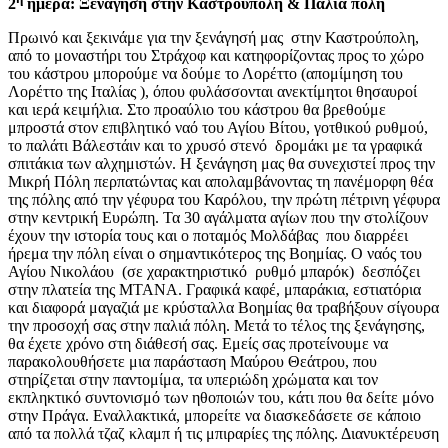
2
ημέρα: Ξενάγηση στην Καστρούπολη & Παλιά πόλη
Πρωινό και ξεκινάμε για την ξενάγησή μας στην Καστρούπολη,
από το μοναστήρι του Στράχοφ και κατηφορίζοντας προς το χώρο
του κάστρου μπορούμε να δούμε το Λορέττο (απομίμηση του
Λορέττο της Ιταλίας ), όπου φυλάσσονται ανεκτίμητοι θησαυροί
και ιερά κειμήλια. Στο προαύλιο του κάστρου θα βρεθούμε
μπροστά στον επιβλητικό ναό του Αγίου Βίτου, γοτθικού ρυθμού,
το παλάτι Βάλεστάιν και το χρυσό στενό δρομάκι με τα γραφικά
σπιτάκια των αλχημιστών. Η ξενάγηση μας θα συνεχιστεί προς την
Μικρή Πόλη περπατώντας και απολαμβάνοντας τη πανέμορφη θέα
της πόλης από την γέφυρα του Καρόλου, την πρώτη πέτρινη γέφυρα
στην κεντρική Ευρώπη. Τα 30 αγάλματα αγίων που την στολίζουν
έχουν την ιστορία τους και ο ποταμός Μολδάβας που διαρρέει
ήρεμα την πόλη είναι ο σημαντικότερος της Βοημίας. Ο ναός του
Αγίου Νικολάου (σε χαρακτηριστικό ρυθμό μπαρόκ) δεσπόζει
στην πλατεία της MTANA. Γραφικά καφέ, μπαράκια, εστιατόρια
και διαφορά μαγαζιά με κρύσταλλα Βοημίας θα τραβήξουν σίγουρα
την προσοχή σας στην παλιά πόλη. Μετά το τέλος της ξενάγησης,
θα έχετε χρόνο στη διάθεσή σας. Εμείς σας προτείνουμε να
παρακολουθήσετε μια παράσταση Μαύρου Θεάτρου, που
στηρίζεται στην παντομίμα, τα υπεριώδη χρώματα και τον
εκπληκτικό συντονισμό των ηθοποιών του, κάτι που θα δείτε μόνο
στην Πράγα. Εναλλακτικά, μπορείτε να διασκεδάσετε σε κάποιο
από τα πολλά τζαζ κλαμπ ή τις μπιραρίες της πόλης. Διανυκτέρευση