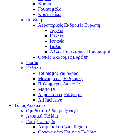
Κούβα
Γουατεμάλα
Κόστα Ρίκα
Ευρώπη
Αεροπορικές Εκδρομές Ευρώπη
Αγγλία
Γαλλία
Ισπανία
Ιταλία
Άλλοι Ευρωπαϊκοί Προορισμοί
Οδικές Εκδρομές Ευρώπη
Ρωσία
Ελλάδα
Τουρισμός για όλους
Mονοήμερες Εκδρομές
Πολυήμερες Διακοπές
Με το ΙΧ
Αεροπορικές Εκδρομές
All Inclusive
Τύπος Διακοπών
Ομαδικά ταξίδια με ξεναγό
Ατομικά Ταξίδια
Γαμήλιο Ταξίδι
Ατομικά Γαμήλια Ταξίδια
Οργανωμένα Γαμήλια Ταξίδια