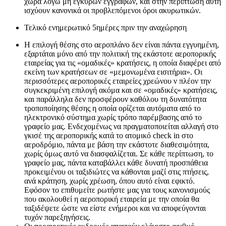
χώρα λόγω μη έγκυρων εγγράφων, και στην περίπτωση αυτή
ισχύουν κανονικά οι προβλεπόμενοι όροι ακυρωτικών.
Τελικό ενημερωτικό 5ημέρες πριν την αναχώρηση
Η επιλογή θέσης στο αεροπλάνο δεν είναι πάντα εγγυημένη,
εξαρτάται μόνο από την πολιτική της εκάστοτε αεροπορικής
εταιρείας για τις «ομαδικές» κρατήσεις, η οποία διαφέρει από
εκείνη των κρατήσεων σε «μεμονωμένα εισιτήρια». Οι
περισσότερες αεροπορικές εταιρείες χρεώνου ν πλέον την
συγκεκριμένη επιλογή ακόμα και σε «ομαδικές» κρατήσεις,
και παράλληλα δεν προσφέρουν καθόλου τη δυνατότητα
τροποποίησης θέσης η οποία ορίζεται αυτόματα από το
ηλεκτρονικό σύστημα χωρίς τρόπο παρέμβασης από το
γραφείο μας. Ενδεχομένως να πραγματοποιείται αλλαγή στο
γκισέ της αεροπορικής κατά το ατομικό check in στο
αεροδρόμιο, πάντα με βάση την εκάστοτε διαθεσιμότητα,
χωρίς όμως αυτό να διασφαλίζεται. Σε κάθε περίπτωση, το
γραφείο μας, πάντα καταβάλλει κάθε δυνατή προσπάθεια
προκειμένου οι ταξιδιώτες να κάθονται μαζί στις πτήσεις,
ανά κράτηση, χωρίς χρέωση, όπου αυτό είναι εφικτό.
Εφόσον το επιθυμείτε ρωτήστε μας για τους κανονισμούς
που ακολουθεί η αεροπορική εταιρεία με την οποία θα
ταξιδέψετε ώστε να είστε ενήμεροι και να αποφεύγονται
τυχόν παρεξηγήσεις.