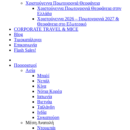
Χριστούγεννα Πρωτοχρονιά Θεοφάνεια
Χριστούγεννα Πρωτοχρονιά Θεοφάνεια στην
Ελλάδα
Χριστούγεννα 2026 – Πρωτοχρονιά 2027 &
Θεοφάνεια στο Εξωτερικό
CORPORATE TRAVEL & MICE
Blog
Τιμοκατάλογοι
Επικοινωνία
Flash Sales!
Προορισμοί
Ασία
Μπαλί
Νεπάλ
Κίνα
Νότια Κορέα
Ιαπωνία
Βιετνάμ
Ταϊλάνδη
Ινδία
Σιγκαπούρη
Μέση Ανατολή
Ντουμπάι