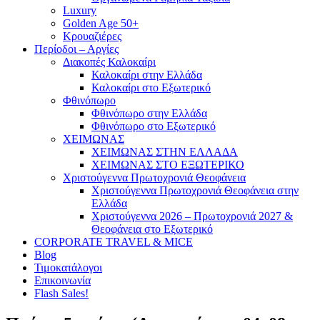
Luxury
Golden Age 50+
Κρουαζιέρες
Περίοδοι – Αργίες
Διακοπές Καλοκαίρι
Καλοκαίρι στην Ελλάδα
Καλοκαίρι στο Εξωτερικό
Φθινόπωρο
Φθινόπωρο στην Ελλάδα
Φθινόπωρο στο Εξωτερικό
ΧΕΙΜΩΝΑΣ
ΧΕΙΜΩΝΑΣ ΣΤΗΝ ΕΛΛΑΔΑ
ΧΕΙΜΩΝΑΣ ΣΤΟ ΕΞΩΤΕΡΙΚΟ
Χριστούγεννα Πρωτοχρονιά Θεοφάνεια
Χριστούγεννα Πρωτοχρονιά Θεοφάνεια στην
Ελλάδα
Χριστούγεννα 2026 – Πρωτοχρονιά 2027 &
Θεοφάνεια στο Εξωτερικό
CORPORATE TRAVEL & MICE
Blog
Τιμοκατάλογοι
Επικοινωνία
Flash Sales!