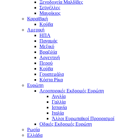
Ξενοδοχεία Μαλδίβες
Σεϋχέλλες
Μαυρίκιος
Καραϊβική
Κούβα
Αμερική
ΗΠΑ
Παναμάς
Μεξικό
Βραζιλία
Αργεντινή
Περού
Κούβα
Γουατεμάλα
Κόστα Ρίκα
Ευρώπη
Αεροπορικές Εκδρομές Ευρώπη
Αγγλία
Γαλλία
Ισπανία
Ιταλία
Άλλοι Ευρωπαϊκοί Προορισμοί
Οδικές Εκδρομές Ευρώπη
Ρωσία
Ελλάδα