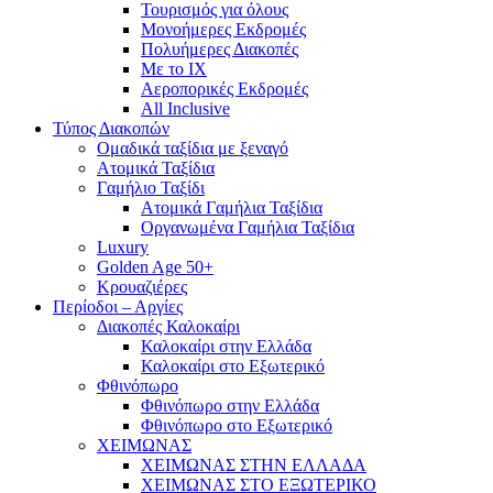
Τουρισμός για όλους
Mονοήμερες Εκδρομές
Πολυήμερες Διακοπές
Με το ΙΧ
Αεροπορικές Εκδρομές
All Inclusive
Τύπος Διακοπών
Ομαδικά ταξίδια με ξεναγό
Ατομικά Ταξίδια
Γαμήλιο Ταξίδι
Ατομικά Γαμήλια Ταξίδια
Οργανωμένα Γαμήλια Ταξίδια
Luxury
Golden Age 50+
Κρουαζιέρες
Περίοδοι – Αργίες
Διακοπές Καλοκαίρι
Καλοκαίρι στην Ελλάδα
Καλοκαίρι στο Εξωτερικό
Φθινόπωρο
Φθινόπωρο στην Ελλάδα
Φθινόπωρο στο Εξωτερικό
ΧΕΙΜΩΝΑΣ
ΧΕΙΜΩΝΑΣ ΣΤΗΝ ΕΛΛΑΔΑ
ΧΕΙΜΩΝΑΣ ΣΤΟ ΕΞΩΤΕΡΙΚΟ