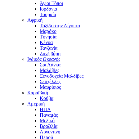
Άγιοι Τόποι
Ιορδανία
Τουρκία
Αφρική
Ταξίδι στην Αίγυπτο
Μαρόκο
Τυνησία
Κένυα
Τανζανία
Ζανζιβάρη
Ινδικός Ωκεανός
Σρι Λάνκα
Μαλδίβες
Ξενοδοχεία Μαλδίβες
Σεϋχέλλες
Μαυρίκιος
Καραϊβική
Κούβα
Αμερική
ΗΠΑ
Παναμάς
Μεξικό
Βραζιλία
Αργεντινή
Περού