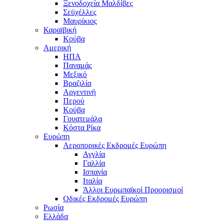
Ξενοδοχεία Μαλδίβες
Σεϋχέλλες
Μαυρίκιος
Καραϊβική
Κούβα
Αμερική
ΗΠΑ
Παναμάς
Μεξικό
Βραζιλία
Αργεντινή
Περού
Κούβα
Γουατεμάλα
Κόστα Ρίκα
Ευρώπη
Αεροπορικές Εκδρομές Ευρώπη
Αγγλία
Γαλλία
Ισπανία
Ιταλία
Άλλοι Ευρωπαϊκοί Προορισμοί
Οδικές Εκδρομές Ευρώπη
Ρωσία
Ελλάδα