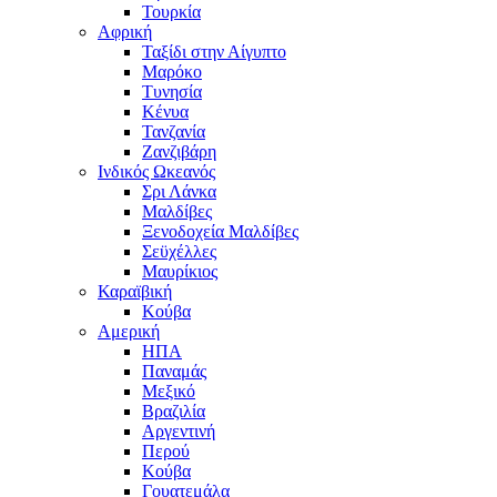
Τουρκία
Αφρική
Ταξίδι στην Αίγυπτο
Μαρόκο
Τυνησία
Κένυα
Τανζανία
Ζανζιβάρη
Ινδικός Ωκεανός
Σρι Λάνκα
Μαλδίβες
Ξενοδοχεία Μαλδίβες
Σεϋχέλλες
Μαυρίκιος
Καραϊβική
Κούβα
Αμερική
ΗΠΑ
Παναμάς
Μεξικό
Βραζιλία
Αργεντινή
Περού
Κούβα
Γουατεμάλα