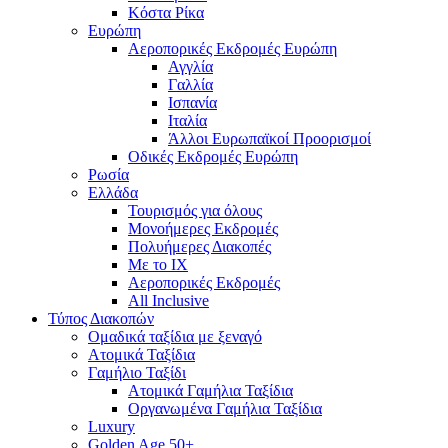
Κόστα Ρίκα
Ευρώπη
Αεροπορικές Εκδρομές Ευρώπη
Αγγλία
Γαλλία
Ισπανία
Ιταλία
Άλλοι Ευρωπαϊκοί Προορισμοί
Οδικές Εκδρομές Ευρώπη
Ρωσία
Ελλάδα
Τουρισμός για όλους
Mονοήμερες Εκδρομές
Πολυήμερες Διακοπές
Με το ΙΧ
Αεροπορικές Εκδρομές
All Inclusive
Τύπος Διακοπών
Ομαδικά ταξίδια με ξεναγό
Ατομικά Ταξίδια
Γαμήλιο Ταξίδι
Ατομικά Γαμήλια Ταξίδια
Οργανωμένα Γαμήλια Ταξίδια
Luxury
Golden Age 50+