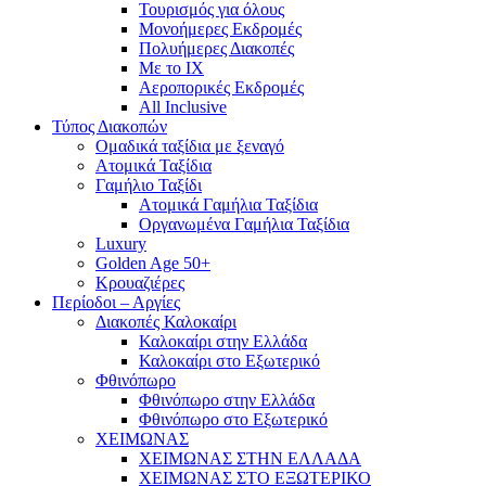
Τουρισμός για όλους
Mονοήμερες Εκδρομές
Πολυήμερες Διακοπές
Με το ΙΧ
Αεροπορικές Εκδρομές
All Inclusive
Τύπος Διακοπών
Ομαδικά ταξίδια με ξεναγό
Ατομικά Ταξίδια
Γαμήλιο Ταξίδι
Ατομικά Γαμήλια Ταξίδια
Οργανωμένα Γαμήλια Ταξίδια
Luxury
Golden Age 50+
Κρουαζιέρες
Περίοδοι – Αργίες
Διακοπές Καλοκαίρι
Καλοκαίρι στην Ελλάδα
Καλοκαίρι στο Εξωτερικό
Φθινόπωρο
Φθινόπωρο στην Ελλάδα
Φθινόπωρο στο Εξωτερικό
ΧΕΙΜΩΝΑΣ
ΧΕΙΜΩΝΑΣ ΣΤΗΝ ΕΛΛΑΔΑ
ΧΕΙΜΩΝΑΣ ΣΤΟ ΕΞΩΤΕΡΙΚΟ