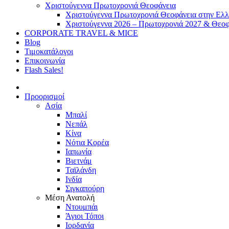
Χριστούγεννα Πρωτοχρονιά Θεοφάνεια
Χριστούγεννα Πρωτοχρονιά Θεοφάνεια στην Ελ
Χριστούγεννα 2026 – Πρωτοχρονιά 2027 & Θεοφ
CORPORATE TRAVEL & MICE
Blog
Τιμοκατάλογοι
Επικοινωνία
Flash Sales!
Προορισμοί
Ασία
Μπαλί
Νεπάλ
Κίνα
Νότια Κορέα
Ιαπωνία
Βιετνάμ
Ταϊλάνδη
Ινδία
Σιγκαπούρη
Μέση Ανατολή
Ντουμπάι
Άγιοι Τόποι
Ιορδανία