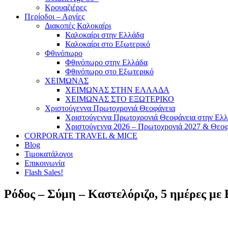
Κρουαζιέρες
Περίοδοι – Αργίες
Διακοπές Καλοκαίρι
Καλοκαίρι στην Ελλάδα
Καλοκαίρι στο Εξωτερικό
Φθινόπωρο
Φθινόπωρο στην Ελλάδα
Φθινόπωρο στο Εξωτερικό
ΧΕΙΜΩΝΑΣ
ΧΕΙΜΩΝΑΣ ΣΤΗΝ ΕΛΛΑΔΑ
ΧΕΙΜΩΝΑΣ ΣΤΟ ΕΞΩΤΕΡΙΚΟ
Χριστούγεννα Πρωτοχρονιά Θεοφάνεια
Χριστούγεννα Πρωτοχρονιά Θεοφάνεια στην Ελ
Χριστούγεννα 2026 – Πρωτοχρονιά 2027 & Θεοφ
CORPORATE TRAVEL & MICE
Blog
Τιμοκατάλογοι
Επικοινωνία
Flash Sales!
Ρόδος – Σύμη – Καστελόριζο, 5 ημέρες με