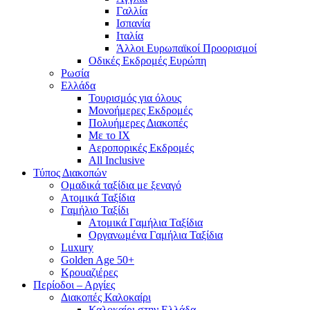
Γαλλία
Ισπανία
Ιταλία
Άλλοι Ευρωπαϊκοί Προορισμοί
Οδικές Εκδρομές Ευρώπη
Ρωσία
Ελλάδα
Τουρισμός για όλους
Mονοήμερες Εκδρομές
Πολυήμερες Διακοπές
Με το ΙΧ
Αεροπορικές Εκδρομές
All Inclusive
Τύπος Διακοπών
Ομαδικά ταξίδια με ξεναγό
Ατομικά Ταξίδια
Γαμήλιο Ταξίδι
Ατομικά Γαμήλια Ταξίδια
Οργανωμένα Γαμήλια Ταξίδια
Luxury
Golden Age 50+
Κρουαζιέρες
Περίοδοι – Αργίες
Διακοπές Καλοκαίρι
Καλοκαίρι στην Ελλάδα