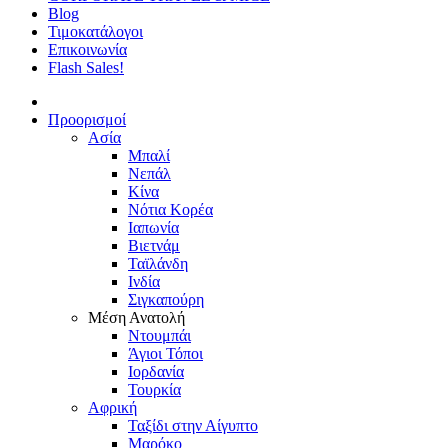
Blog
Τιμοκατάλογοι
Επικοινωνία
Flash Sales!
Προορισμοί
Ασία
Μπαλί
Νεπάλ
Κίνα
Νότια Κορέα
Ιαπωνία
Βιετνάμ
Ταϊλάνδη
Ινδία
Σιγκαπούρη
Μέση Ανατολή
Ντουμπάι
Άγιοι Τόποι
Ιορδανία
Τουρκία
Αφρική
Ταξίδι στην Αίγυπτο
Μαρόκο