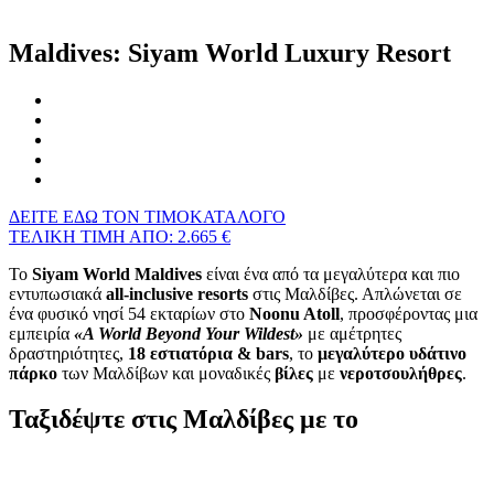
Maldives: Siyam World Luxury Resort
ΔΕΙΤΕ ΕΔΩ ΤΟΝ ΤΙΜΟΚΑΤΑΛΟΓΟ
ΤΕΛΙΚΗ ΤΙΜΗ ΑΠΟ: 2.665 €
Το
Siyam World Maldives
είναι ένα από τα μεγαλύτερα και πιο
εντυπωσιακά
all
‑
inclusive
resorts
στις Μαλδίβες. Απλώνεται σε
ένα φυσικό νησί 54 εκταρίων στο
Noonu Atoll
, προσφέροντας μια
εμπειρία
«
A World Beyond Your Wildest
»
με αμέτρητες
δραστηριότητες,
18
εστιατόρια
& bars
, το
μεγαλύτερο
υδάτινο
πάρκο
των Μαλδίβων και μοναδικές
βίλες
με
νεροτσουλήθρες
.
Ταξιδέψτε στις Μαλδίβες με το