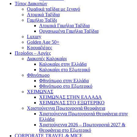
Τύπος Διακοπών
Ομαδικά ταξίδια με ξεναγό
Ατομικά Ταξίδια
Γαμήλιο Ταξίδι
Ατομικά Γαμήλια Ταξίδια
Οργανωμένα Γαμήλια Ταξίδια
Luxury
Golden Age 50+
Κρουαζιέρες
Περίοδοι – Αργίες
Διακοπές Καλοκαίρι
Καλοκαίρι στην Ελλάδα
Καλοκαίρι στο Εξωτερικό
Φθινόπωρο
Φθινόπωρο στην Ελλάδα
Φθινόπωρο στο Εξωτερικό
ΧΕΙΜΩΝΑΣ
ΧΕΙΜΩΝΑΣ ΣΤΗΝ ΕΛΛΑΔΑ
ΧΕΙΜΩΝΑΣ ΣΤΟ ΕΞΩΤΕΡΙΚΟ
Χριστούγεννα Πρωτοχρονιά Θεοφάνεια
Χριστούγεννα Πρωτοχρονιά Θεοφάνεια στην
Ελλάδα
Χριστούγεννα 2026 – Πρωτοχρονιά 2027 &
Θεοφάνεια στο Εξωτερικό
CORPORATE TRAVEL & MICE