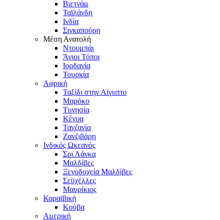
Βιετνάμ
Ταϊλάνδη
Ινδία
Σιγκαπούρη
Μέση Ανατολή
Ντουμπάι
Άγιοι Τόποι
Ιορδανία
Τουρκία
Αφρική
Ταξίδι στην Αίγυπτο
Μαρόκο
Τυνησία
Κένυα
Τανζανία
Ζανζιβάρη
Ινδικός Ωκεανός
Σρι Λάνκα
Μαλδίβες
Ξενοδοχεία Μαλδίβες
Σεϋχέλλες
Μαυρίκιος
Καραϊβική
Κούβα
Αμερική