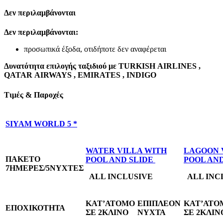
Δεν περιλαμβάνονται
Δεν περιλαμβάνονται:
προσωπικά έξοδα, οτιδήποτε δεν αναφέρεται
Δυνατότητα επιλογής ταξιδιού με
TURKISH
AIRLINES
,
QATAR
AIRWAYS
,
EMIRATES
,
INDIGO
Τιμές & Παροχές
SIYAM WORLD 5 *
WATER VILLA WITH
LAGOON 
ΠΑΚΕΤΟ
POOL AND SLIDE
POOL AN
7
ΗΜΕΡΕΣ/5ΝΥΧΤΕΣ
ALL INCLUSIVE
ALL INC
KAT’
ΑΤΟΜΟ
ΕΠΙΠΛΕΟΝ
KAT’
ΑΤΟ
ΕΠΟΧΙΚΟΤΗΤΑ
ΣΕ 2ΚΛΙΝΟ
ΝΥΧΤΑ
ΣΕ 2ΚΛΙΝ