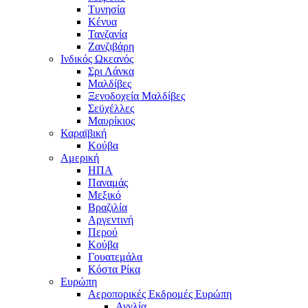
Τυνησία
Κένυα
Τανζανία
Ζανζιβάρη
Ινδικός Ωκεανός
Σρι Λάνκα
Μαλδίβες
Ξενοδοχεία Μαλδίβες
Σεϋχέλλες
Μαυρίκιος
Καραϊβική
Κούβα
Αμερική
ΗΠΑ
Παναμάς
Μεξικό
Βραζιλία
Αργεντινή
Περού
Κούβα
Γουατεμάλα
Κόστα Ρίκα
Ευρώπη
Αεροπορικές Εκδρομές Ευρώπη
Αγγλία