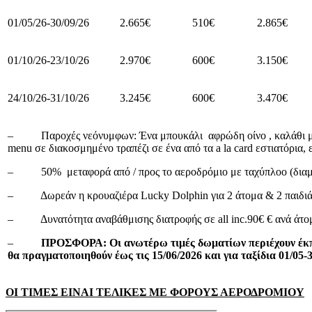
01/05/26-30/09/26
2.665€
510€
2.865€
01/10/26-23/10/26
2.970€
600€
3.150€
24/10/26-31/10/26
3.245€
600€
3.470€
– Παροχές νεόνυμφων: Ένα μπουκάλι αφρώδη οίνο , καλάθι με φ
menu σε διακοσμημένο τραπέζι σε ένα από τα a la card εστιατόρια, 
– 50% μεταφορά από / προς το αεροδρόμιο με ταχύπλοο (διαμο
– Δωρεάν η κρουαζιέρα Lucky Dolphin για 2 άτομα & 2 παιδιά 
– Δυνατότητα αναβάθμισης διατροφής σε all inc.90€ € ανά άτο
–
ΠΡΟΣΦΟΡΑ: Οι ανωτέρω τιμές δωματίων περιέχουν έκπτ
θα πραγματοποιηθούν έως τις 15/06/2026 και για ταξίδια 01/05-3
ΟΙ ΤΙΜΕΣ ΕΙΝΑΙ ΤΕΛΙΚΕΣ ΜΕ ΦΟΡΟΥΣ ΑΕΡΟΔΡΟΜΙΟΥ