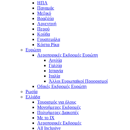
ΗΠΑ
Παναμάς
Μεξικό
Βραζιλία
Αργεντινή
Περού
Κούβα
Γουατεμάλα
Κόστα Ρίκα
Ευρώπη
Αεροπορικές Εκδρομές Ευρώπη
Αγγλία
Γαλλία
Ισπανία
Ιταλία
Άλλοι Ευρωπαϊκοί Προορισμοί
Οδικές Εκδρομές Ευρώπη
Ρωσία
Ελλάδα
Τουρισμός για όλους
Mονοήμερες Εκδρομές
Πολυήμερες Διακοπές
Με το ΙΧ
Αεροπορικές Εκδρομές
All Inclusive