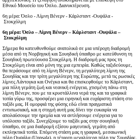
Εθνικό Μουσείο του Όσλο. Διανυκτέρευση.
6η μέρα: Όσλο - Λίμνη Βένερν - Κάρλσταντ -Ουψάλα -
Στοκχόλμη
6η μέρα: Όσλο – Λίμνη Βένερν – Κάρλσταντ -Ουψάλα –
Στοκχόλμη
Σήμερα θα κατευθυνθούμε ανατολικά σε μια υπέροχη διαδρομή
μέσα από τη Νορβηγική και Σουηδική ύπαιθρο με κατεύθυνση τη
Σουηδική πρωτεύουσα Στοκχόλμη. Η διαδρομή μας προς τη
Στοκχόλμη είναι από μόνη της μια εμπειρία. Καθώς ταξιδεύουμε,
θα περάσουμε από τη λίμνη Βένερν, τη μεγαλύτερη λίμνη της
Σουηδίας και την τρίτη μεγαλύτερη της Ευρώπης, μετά τις ρωσικές
λίμνες Λάντογκα και Ονέγκα και θα επισκεφθούμε το Κάρλσταντ,
μια πόλη γεμάτη ζωή και νεανική ενέργεια, χτισμένη πάνω στη
λίμνη Βένερν, που με τα κρυστάλλινα νερά της και τα γραφικά
τοπία γύρω της, προσφέρει μια ειρηνική και ευχάριστη στάση στο
ταξίδι μας. Η ομορφιά της φύσης εδώ είναι πραγματικά
εντυπωσιακή, και η στιγμή αυτή μας δίνει την ευκαιρία να
απολαύσουμε την ηρεμία και να αντλήσουμε ενέργεια για το
υπόλοιπο ταξίδι. Συνεχίζουμε το ταξίδι μας στην σουηδική
ύπαιθρο, σε μια διαδρομή εξίσου μαγευτική, γεμάτη από
εκπληκτικά τοπία. Επόμενη στάση μας η γραφική, μεσαιωνική
πόλη Ουψάλα (Uppsala), η τέταρτη μεγαλύτερη πόλη της Σουηδίας,