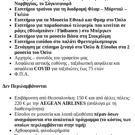
Νορβηγίας, το Σόγκνεφιορδ
Εισιτήριο τραίνου για τη διαδρομή Φλαμ – Μύρνταλ –
Γκέιλο
Εισιτήριο για τα Μουσεία Εθνικό και Φραμ στο Όσλο
Εισιτήριο για παραδοσιακό τελεφερίκ που κινείται σε
ράγες (Φλοϊμπάνεν / Fløibanen ) στο Μπέργκεν
Εισιτήριο για το μουσείο Βάσα στη Στοκχόλμη
Εισιτήριο εισόδου στο
παλάτι Φρεντερίκσμποργκ
Ξενάγηση με επίσημο ξεναγό στο Όσλο &
Είσοδοι στα 2
μουσεία του Όσλο
Αρχηγός – συνοδός του γραφείου μας
Ασφάλεια αστικής ευθύνης , ταξιδιωτική ασφάλεια και
ασφάλεια
COVID
για ταξιδιώτες έως 75 ετών
Φ.Π.Α.
Δεν Περιλαμβάνονται
Επιβάρυνση από Θεσσαλονίκη: 150 € και από άλλες πόλεις:
220 € με την
AEGEAN
AIRLINES
(ανάλογα με τη
διαθεσιμότητα)
Είσοδοι σε μουσεία και λοιπά αξιοθέατα
πέραν όσων
αναγράφονται στο αναλυτικό πρόγραμμα (το κόστος των
οποίων περιλαμβάνεται στην τιμή)
Αχθοφορικά, φιλοδωρήματα