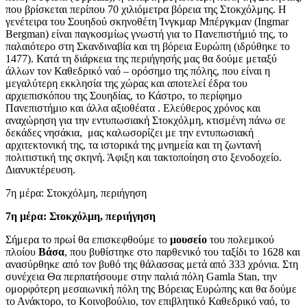
που βρίσκεται περίπου 70 χιλιόμετρα βόρεια της Στοκχόλμης. Η
γενέτειρα του Σουηδού σκηνοθέτη Ίνγκμαρ Μπέργκμαν (Ingmar
Bergman) είναι παγκοσμίως γνωστή για το Πανεπιστήμιό της, το
παλαιότερο στη Σκανδιναβία και τη βόρεια Ευρώπη (ιδρύθηκε το
1477). Κατά τη διάρκεια της περιήγησής μας θα δούμε μεταξύ
άλλων τον Καθεδρικό ναό – ορόσημο της πόλης, που είναι η
μεγαλύτερη εκκλησία της χώρας και αποτελεί έδρα του
αρχιεπισκόπου της Σουηδίας, το Κάστρο, το περίφημο
Πανεπιστήμιο και άλλα αξιοθέατα . Ελεύθερος χρόνος και
αναχώρηση για την εντυπωσιακή Στοκχόλμη, κτισμένη πάνω σε
δεκάδες νησάκια, μας καλωσορίζει με την εντυπωσιακή
αρχιτεκτονική της, τα ιστορικά της μνημεία και τη ζωντανή
πολιτιστική της σκηνή. Άφιξη και τακτοποίηση στο ξενοδοχείο.
Διανυκτέρευση.
7η μέρα: Στοκχόλμη, περιήγηση
7η μέρα: Στοκχόλμη, περιήγηση
Σήμερα το πρωί θα επισκεφθούμε το
μουσείο
του πολεμικού
πλοίου
Βάσα
, που βυθίστηκε στο παρθενικό του ταξίδι το 1628 και
ανασύρθηκε από τον βυθό της θάλασσας μετά από 333 χρόνια. Στη
συνέχεια Θα περπατήσουμε στην παλιά πόλη Gamla Stan, την
ομορφότερη μεσαιωνική πόλη της Βόρειας Ευρώπης και θα δούμε
το Ανάκτορο, το Κοινοβούλιο, τον επιβλητικό Καθεδρικό ναό, το