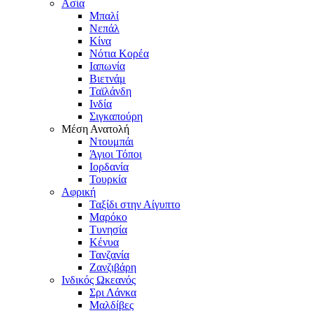
Ασία
Μπαλί
Νεπάλ
Κίνα
Νότια Κορέα
Ιαπωνία
Βιετνάμ
Ταϊλάνδη
Ινδία
Σιγκαπούρη
Μέση Ανατολή
Ντουμπάι
Άγιοι Τόποι
Ιορδανία
Τουρκία
Αφρική
Ταξίδι στην Αίγυπτο
Μαρόκο
Τυνησία
Κένυα
Τανζανία
Ζανζιβάρη
Ινδικός Ωκεανός
Σρι Λάνκα
Μαλδίβες