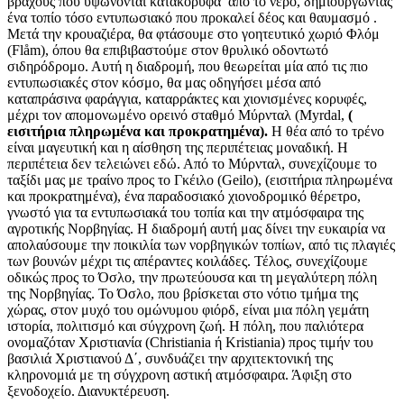
βράχους που υψώνονται κατακόρυφα από το νερό, δημιουργώντας
ένα τοπίο τόσο εντυπωσιακό που προκαλεί δέος και θαυμασμό .
Μετά την κρουαζιέρα, θα φτάσουμε στο γοητευτικό χωριό Φλόμ
(Flåm), όπου θα επιβιβαστούμε στον θρυλικό οδοντωτό
σιδηρόδρομο. Αυτή η διαδρομή, που θεωρείται μία από τις πιο
εντυπωσιακές στον κόσμο, θα μας οδηγήσει μέσα από
καταπράσινα φαράγγια, καταρράκτες και χιονισμένες κορυφές,
μέχρι τον απομονωμένο ορεινό σταθμό Μύρνταλ (Myrdal,
(
εισιτήρια πληρωμένα και προκρατημένα).
Η θέα από το τρένο
είναι μαγευτική και η αίσθηση της περιπέτειας μοναδική. Η
περιπέτεια δεν τελειώνει εδώ. Από το Μύρνταλ, συνεχίζουμε το
ταξίδι μας με τραίνο προς το Γκέιλο (Geilo), (εισιτήρια πληρωμένα
και προκρατημένα), ένα παραδοσιακό χιονοδρομικό θέρετρο,
γνωστό για τα εντυπωσιακά του τοπία και την ατμόσφαιρα της
αγροτικής Νορβηγίας. Η διαδρομή αυτή μας δίνει την ευκαιρία να
απολαύσουμε την ποικιλία των νορβηγικών τοπίων, από τις πλαγιές
των βουνών μέχρι τις απέραντες κοιλάδες. Τέλος, συνεχίζουμε
οδικώς προς το Όσλο, την πρωτεύουσα και τη μεγαλύτερη πόλη
της Νορβηγίας. Το Όσλο, που βρίσκεται στο νότιο τμήμα της
χώρας, στον μυχό του ομώνυμου φιόρδ, είναι μια πόλη γεμάτη
ιστορία, πολιτισμό και σύγχρονη ζωή. Η πόλη, που παλιότερα
ονομαζόταν Χριστιανία (Christiania ή Kristiania) προς τιμήν του
βασιλιά Χριστιανού Δ΄, συνδυάζει την αρχιτεκτονική της
κληρονομιά με τη σύγχρονη αστική ατμόσφαιρα. Άφιξη στο
ξενοδοχείο. Διανυκτέρευση.