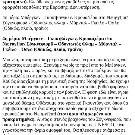
κρατημένα).
Ελεύθερος χρόνος για βόλτες σε μία από τις
ομορφότερες πόλεις της Ευρώπης. Διανυκτέρευση.
4η μέρα: Μπέργκεν - Γκουτβάνγκεν, Κρουαζιέρα στο Nærøyfjor/
Σόγκνεφιορδ - Οδοντωτός Φλαμ - Μύρνταλ - Γκέιλο - Όσλο
(Οδικώς, πλοίο, τραίνο)
4η μέρα: Μπέργκεν – Γκουτβάνγκεν, Κρουαζιέρα στο
Nærøyfjor/ Σόγκνεφιορδ – Οδοντωτός Φλαμ – Μύρνταλ –
Γκέιλο – Όσλο (Οδικώς, πλοίο, τραίνο)
Μια νέα, συναρπαστική μέρα ξημερώνει, γεμάτη υποσχέσεις για
αξέχαστες εμπειρίες. Ξεκινάμε νωρίς το πρωί από το Μπέργκεν,
την «πύλη των φιόρδ», και επιβιβαζόμαστε στο πούλμαν που θα
μας ταξιδέψει σε μια από τις πιο διάσημες διαδρομές του κόσμου.
Καθώς διασχίζουμε τη μαγευτική φύση της Νορβηγίας, θα έχουμε
την ευκαιρία να θαυμάσουμε καταπράσινα τοπία, βαθιά φαράγγια
και τις επιβλητικές κορυφές των βουνών. Η φύση εδώ είναι άγρια
και ταυτόχρονα μαγευτική, με τις αντιθέσεις να δημιουργούν ένα
μοναδικό θέαμα. Φθάνουμε στο γραφικό Γκουντβάγκεν, όπου θα
επιβιβαστούμε σε ένα σύγχρονο πλοίο για μια αξέχαστη δίωρη
κρουαζιέρα στο Nærøyfjord
(εισιτήρια πληρωμένα και
προκρατημένα).
Αυτός ο στενός βραχίονας του Σόγκνεφιορδ, που
αποτελεί μνημείο παγκόσμιας κληρονομιάς της UNESCO, είναι
γνωστός για την άγρια ομορφιά του. Θα πλεύσουμε ανάμεσα σε