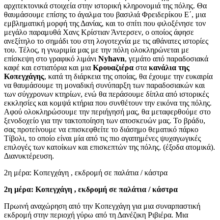
αρχιτεκτονικά στοιχεία στην ιστορική κληρονομιά της πόλης. Θα
θαυμάσουμε επίσης το άγαλμα του βασιλιά Φρειδερίκου Ε΄, μια
εμβληματική μορφή της Δανίας, και το σπίτι που φιλοξένησε τον
μεγάλο παραμυθά Χανς Κρίστιαν Άντερσεν, ο οποίος άφησε
ανεξίτηλο το σημάδι του στη λογοτεχνία με τις αθάνατες ιστορίες
του. Τέλος, η γνωριμία μας με την πόλη ολοκληρώνεται με
επίσκεψη στο γραφικό λιμάνι
Nyhavn
, γεμάτο από παραδοσιακά
καφέ και εστιατόρια και μια
Κρουαζιέρα
στα
κανάλια της
Κοπεγχάγης
, κατά τη διάρκεια της οποίας, θα έχουμε την ευκαιρία
να θαυμάσουμε τη μοναδική συνύπαρξη των παραδοσιακών και
των σύγχρονων κτηρίων, ενώ θα περάσουμε δίπλα από ιστορικές
εκκλησίες και κομψά κτήρια που συνθέτουν την εικόνα της πόλης.
Αφού ολοκληρώσουμε την περιήγησή μας, θα μεταφερθούμε στο
ξενοδοχείο για την τακτοποίηση των αποσκευών μας. Το βράδυ,
σας προτείνουμε να επισκεφθείτε το διάσημο θεματικό πάρκο
Τίβολι, το οποίο είναι μία από τις πιο αγαπημένες ψυχαγωγικές
επιλογές των κατοίκων και επισκεπτών της πόλης. (έξοδα ατομικά).
Διανυκτέρευση.
2η μέρα: Κοπεγχάγη , εκδρομή σε παλάτια / κάστρα
2η μέρα: Κοπεγχάγη , εκδρομή
σε παλάτια / κάστρα
Πρωινή αναχώρηση από την Κοπεγχάγη για μια συναρπαστική
εκδρομή στην περιοχή γύρω από τη Δανέζικη Ριβιέρα. Μια