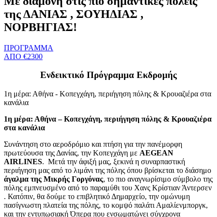
Με διαμονή στις πιο σημαντικές πόλεις
της ΔΑΝΙΑΣ , ΣΟΥΗΔΙΑΣ ,
ΝΟΡΒΗΓΙΑΣ!
ΠΡΟΓΡΑΜΜΑ
ΑΠΟ €2300
Ενδεικτικό Πρόγραμμα Εκδρομής
1η μέρα: Αθήνα - Κοπεγχάγη, περιήγηση πόλης & Κρουαζιέρα στα
κανάλια
1η μέρα: Αθήνα – Κοπεγχάγη, περιήγηση πόλης & Κρουαζιέρα
στα κανάλια
Συνάντηση στο αεροδρόμιο και πτήση για την πανέμορφη
πρωτεύουσα της Δανίας, την Κοπεγχάγη με
AEGEAN
AIRLINES
. Μετά την άφιξή μας, ξεκινά η συναρπαστική
περιήγηση μας από το λιμάνι της πόλης όπου βρίσκεται το διάσημο
άγαλμα της Μικρής Γοργόνας
, το πιο αναγνωρίσιμο σύμβολο της
πόλης εμπνευσμένο από το παραμύθι του Χανς Κρίστιαν Άντερσεν
. Κατόπιν, θα δούμε το επιβλητικό Δημαρχείο, την ομώνυμη
πασίγνωστη πλατεία της πόλης, το κομψό παλάτι Αμαλίενμποργκ,
και την εντυπωσιακή Όπερα που ενσωματώνει σύγχρονα