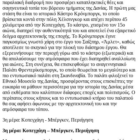
παραλιακή διαδρομή που προσφέρει καταπληκτικές θέες και
σαγηνευτικά τοπία του βόρειου τμήματος της Δανίας. Η πρώτη μας
στάση θα είναι το ιστορικό Κάστρο Κρόνμποργκ, το οποίο
βρίσκεται κοντά στην πόλη Χέλσινγκορ και απέχει περίπου 45
χιλιόμετρα από την Κοπεγχάγη. Το κάστρο, χτισμένο τον 15ο
αιώνα, διατηρεί την αυθεντικότητά του και αποτελεί ένα εξαιρετικό
δείγμα αρχιτεκτονικής της εποχής. Το Κρόνμποργκ έγινε
παγκοσμίως γνωστό χάρη στο έργο του Σαίξπηρ, «Άμλετ», καθώς
αποτέλεσε το σκηνικό για την πλοκή του διάσημου έργου. Θα
εξερευνήσουμε την περιοχή γύρω από το κάστρο (εξωτερικά) και
θα απολαύσουμε την ατμόσφαιρα που έχει διατηρηθεί αναλλοίωτη
για αιώνες. Στη συνέχεια, θα επισκεφθούμε το αναγεννησιακό
Παλάτι Φρεντερίκσμποργκ, το οποίο θεωρείται το μεγαλύτερο και
πιο εντυπωσιακό παλάτι στη Σκανδιναβία. Το παλάτι φιλοξενεί το
Εθνικό Μουσείο της Δανίας, προσφέροντας στους επισκέπτες την
ευκαιρία να μάθουν περισσότερα για την ιστορία της Δανίας μέσα
από εκθέματα που καλύπτουν διάφορες εποχές και πολιτισμούς. Ο
περίπατος στους κήπους και το εντυπωσιακό κτήριο του παλατιού
θα σας αφήσει άφωνους με την αρχιτεκτονική του και την
ατμόσφαιρα του τόπου.
3η μέρα: Κοπεγχάγη - Μπέργκεν, Περιήγηση
3η μέρα: Κοπεγχάγη – Μπέργκεν, Περιήγηση