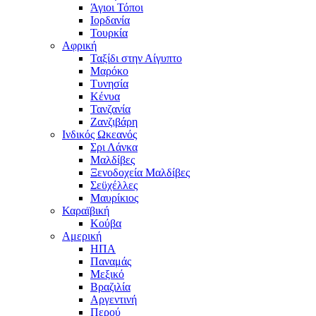
Άγιοι Τόποι
Ιορδανία
Τουρκία
Αφρική
Ταξίδι στην Αίγυπτο
Μαρόκο
Τυνησία
Κένυα
Τανζανία
Ζανζιβάρη
Ινδικός Ωκεανός
Σρι Λάνκα
Μαλδίβες
Ξενοδοχεία Μαλδίβες
Σεϋχέλλες
Μαυρίκιος
Καραϊβική
Κούβα
Αμερική
ΗΠΑ
Παναμάς
Μεξικό
Βραζιλία
Αργεντινή
Περού