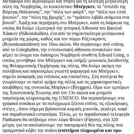
Μεταφορά στο αεροδρόμιο και πτήση για τη δεύτερη μεγαλύτερη
πόλη της Νορβηγίας, το κουκλίστικο
Μπέργκεν
, το “στολίδι της
Βόρειας Θάλασσας”, την “πύλη των φιόρδ”, την “πόλη των επτά
βουνών”, την “πόλη της βροχής”, το “πράσινο λιβάδι ανάμεσα στα
βουνά”. Άφιξη και περιήγηση στο Μπέργκεν, κατά τη διάρκεια της
οποίας θα δούμε εξωτερικά την ιστορική Αίθουσα του βασιλιά
Χάακον (Håkonshallen), ένα από τα σημαντικότερα μεσαιωνικά
μνημεία της χώρας, καθώς και τον πύργο Ρόζενκραντς
(Rosenkrantztårnet) του 16ου αιώνα. Θα περάσουμε από επίσης
από το Grieghallen, την εντυπωσιακή αίθουσα συναυλιών που
φέρει το όνομα του διάσημου Νορβηγού συνθέτη Edvard Grieg, ο
οποίος γεννήθηκε στο Μπέργκεν και υπήρξε μουσικός διευθυντής
της Φιλαρμονικής Ορχήστρας της πόλης. Θα δούμε ακόμη την
πολύβουη και παγκοσμίως γνωστή ψαραγορά του Μπέργκεν,
σημείο αναφοράς για ντόπιους και επισκέπτες. Στη συνέχεια θα
γνωρίσουμε το παλιό τμήμα της πόλης και τις χαρακτηριστικές
αποβάθρες της συνοικίας Μπρίγκεν (Bryggen), έδρα των εμπόρων
της Χανσεατικής Ένωσης από τον 13ο αιώνα και μνημείο
παγκόσμιας κληρονομιάς της UNESCO. Θα περπατήσουμε στα
γραφικά σοκάκια με τα πολύχρωμα ξύλινα σπίτια, τις οξυκόρυφες
στέγες , όπου σήμερα βρίσκονται κομψές μπουτίκ, γκαλερί, καφέ
και παραδοσιακά εστιατόρια. Τέλος, με το παραδοσιακό τελεφερίκ
Fløibanen θα ανέβουμε στον λόφο Φλόιεν (Fløyen), στα 320
μέτρα, για να απολαύσουμε την πανοραμική θέα της πόλης που
πραγματικά κόβει την ανάσα
(εισιτήρια πληρωμένα και προ-