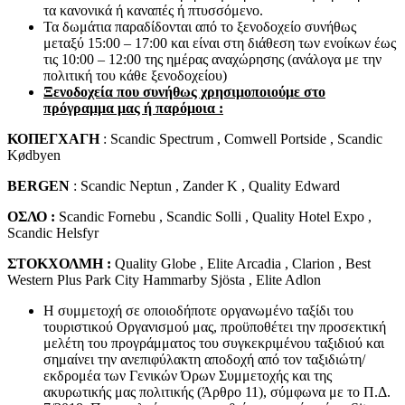
τα κανονικά ή καναπές ή πτυσσόμενο.
Τα δωμάτια παραδίδονται από το ξενοδοχείο συνήθως
μεταξύ 15:00 – 17:00 και είναι στη διάθεση των ενοίκων έως
τις 10:00 – 12:00 της ημέρας αναχώρησης (ανάλογα με την
πολιτική του κάθε ξενοδοχείου)
Ξενοδοχεία που συνήθως χρησιμοποιούμε στο
πρόγραμμα μας ή παρόμοια :
ΚΟΠΕΓΧΑΓΗ
: Scandic Spectrum , Comwell Portside , Scandic
Kødbyen
BERGEN
: Scandic Neptun , Zander K , Quality Edward
ΟΣΛΟ
:
Scandic Fornebu , Scandic Solli , Quality Hotel Expo ,
Scandic Helsfyr
ΣΤΟΚΧΟΛΜΗ
:
Quality Globe , Elite Arcadia , Clarion , Best
Western Plus Park City Hammarby Sjösta , Elite Adlon
Η συμμετοχή σε οποιοδήποτε οργανωμένο ταξίδι του
τουριστικού Οργανισμού μας, προϋποθέτει την προσεκτική
μελέτη του προγράμματος του συγκεκριμένου ταξιδιού και
σημαίνει την ανεπιφύλακτη αποδοχή από τον ταξιδιώτη/
εκδρομέα των Γενικών Όρων Συμμετοχής και της
ακυρωτικής μας πολιτικής (Άρθρο 11), σύμφωνα με το Π.Δ.