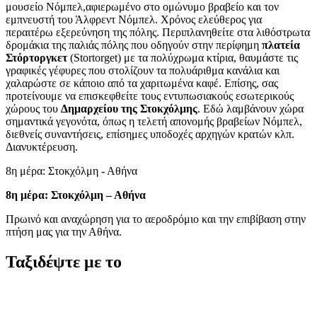
μουσείο Νόμπελ,αφιερωμένο στο ομώνυμο βραβείο και τον
εμπνευστή του Άλφρεντ Νόμπελ. Χρόνος ελεύθερος για
περαιτέρω εξερεύνηση της πόλης. Περιπλανηθείτε στα λιθόστρωτα
δρομάκια της παλιάς πόλης που οδηγούν στην περίφημη
πλατεία
Στόρτοργκετ
(Stortorget) με τα πολύχρωμα κτίρια, θαυμάστε τις
γραφικές γέφυρες που στολίζουν τα πολυάριθμα κανάλια και
χαλαρώστε σε κάποιο από τα χαριτωμένα καφέ. Επίσης, σας
προτείνουμε να επισκεφθείτε τους εντυπωσιακούς εσωτερικούς
χώρους του
Δημαρχείου της Στοκχόλμης
. Εδώ λαμβάνουν χώρα
σημαντικά γεγονότα, όπως η τελετή απονομής βραβείων Νόμπελ,
διεθνείς συναντήσεις, επίσημες υποδοχές αρχηγών κρατών κλπ.
Διανυκτέρευση.
8η μέρα: Στοκχόλμη - Αθήνα
8η μέρα: Στοκχόλμη – Αθήνα
Πρωινό και αναχώρηση για το αεροδρόμιο και την επιβίβαση στην
πτήση μας για την Αθήνα.
Ταξιδέψτε με το