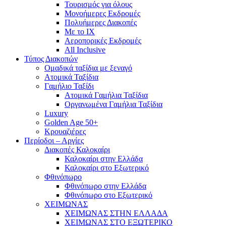
Τουρισμός για όλους
Mονοήμερες Εκδρομές
Πολυήμερες Διακοπές
Με το ΙΧ
Αεροπορικές Εκδρομές
All Inclusive
Τύπος Διακοπών
Ομαδικά ταξίδια με ξεναγό
Ατομικά Ταξίδια
Γαμήλιο Ταξίδι
Ατομικά Γαμήλια Ταξίδια
Οργανωμένα Γαμήλια Ταξίδια
Luxury
Golden Age 50+
Κρουαζιέρες
Περίοδοι – Αργίες
Διακοπές Καλοκαίρι
Καλοκαίρι στην Ελλάδα
Καλοκαίρι στο Εξωτερικό
Φθινόπωρο
Φθινόπωρο στην Ελλάδα
Φθινόπωρο στο Εξωτερικό
ΧΕΙΜΩΝΑΣ
ΧΕΙΜΩΝΑΣ ΣΤΗΝ ΕΛΛΑΔΑ
ΧΕΙΜΩΝΑΣ ΣΤΟ ΕΞΩΤΕΡΙΚΟ