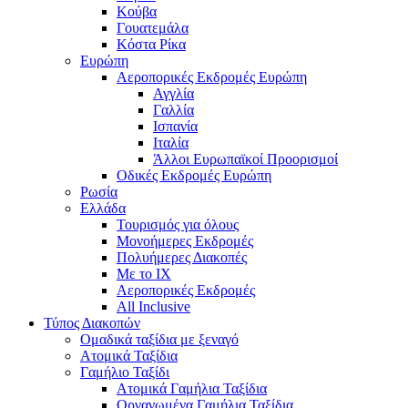
Κούβα
Γουατεμάλα
Κόστα Ρίκα
Ευρώπη
Αεροπορικές Εκδρομές Ευρώπη
Αγγλία
Γαλλία
Ισπανία
Ιταλία
Άλλοι Ευρωπαϊκοί Προορισμοί
Οδικές Εκδρομές Ευρώπη
Ρωσία
Ελλάδα
Τουρισμός για όλους
Mονοήμερες Εκδρομές
Πολυήμερες Διακοπές
Με το ΙΧ
Αεροπορικές Εκδρομές
All Inclusive
Τύπος Διακοπών
Ομαδικά ταξίδια με ξεναγό
Ατομικά Ταξίδια
Γαμήλιο Ταξίδι
Ατομικά Γαμήλια Ταξίδια
Οργανωμένα Γαμήλια Ταξίδια