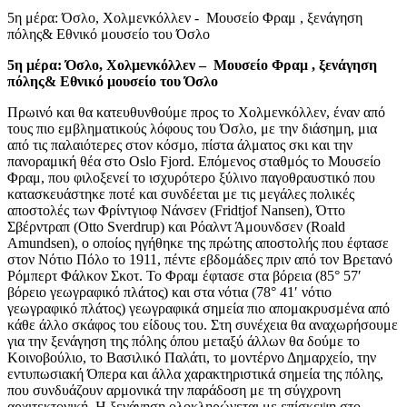
5η μέρα: Όσλο, Χολμενκόλλεν - Μουσείο Φραμ , ξενάγηση
πόλης& Εθνικό μουσείο του Όσλο
5η μέρα: Όσλο,
Χολμενκόλλεν – Μουσείο Φραμ , ξενάγηση
πόλης& Εθνικό μουσείο του Όσλο
Πρωινό και θα κατευθυνθούμε προς το Χολμενκόλλεν, έναν από
τους πιο εμβληματικούς λόφους του Όσλο, με την διάσημη, μια
από τις παλαιότερες στον κόσμο, πίστα άλματος σκι και την
πανοραμική θέα στο Oslo Fjord. Επόμενος σταθμός το Μουσείο
Φραμ, που φιλοξενεί το ισχυρότερο ξύλινο παγοθραυστικό που
κατασκευάστηκε ποτέ και συνδέεται με τις μεγάλες πολικές
αποστολές των Φρίντγιοφ Νάνσεν (Fridtjof Nansen), Όττο
Σβέρντραπ (Otto Sverdrup) και Ρόαλντ Άμουνδσεν (Roald
Amundsen), ο οποίος ηγήθηκε της πρώτης αποστολής που έφτασε
στον Νότιο Πόλο το 1911, πέντε εβδομάδες πριν από τον Βρετανό
Ρόμπερτ Φάλκον Σκοτ. Το Φραμ έφτασε στα βόρεια (85° 57′
βόρειο γεωγραφικό πλάτος) και στα νότια (78° 41′ νότιο
γεωγραφικό πλάτος) γεωγραφικά σημεία πιο απομακρυσμένα από
κάθε άλλο σκάφος του είδους του. Στη συνέχεια θα αναχωρήσουμε
για την ξενάγηση της πόλης όπου μεταξύ άλλων θα δούμε το
Κοινοβούλιο, το Βασιλικό Παλάτι, το μοντέρνο Δημαρχείο, την
εντυπωσιακή Όπερα και άλλα χαρακτηριστικά σημεία της πόλης,
που συνδυάζουν αρμονικά την παράδοση με τη σύγχρονη
αρχιτεκτονική. Η ξενάγηση ολοκληρώνεται με επίσκεψη στο