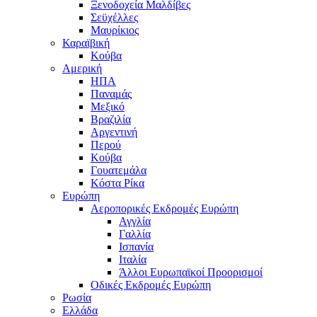
Ξενοδοχεία Μαλδίβες
Σεϋχέλλες
Μαυρίκιος
Καραϊβική
Κούβα
Αμερική
ΗΠΑ
Παναμάς
Μεξικό
Βραζιλία
Αργεντινή
Περού
Κούβα
Γουατεμάλα
Κόστα Ρίκα
Ευρώπη
Αεροπορικές Εκδρομές Ευρώπη
Αγγλία
Γαλλία
Ισπανία
Ιταλία
Άλλοι Ευρωπαϊκοί Προορισμοί
Οδικές Εκδρομές Ευρώπη
Ρωσία
Ελλάδα