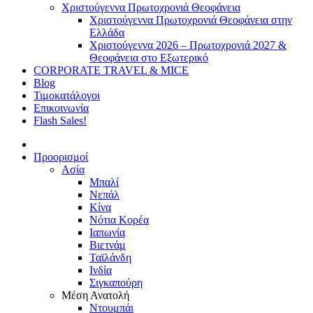
Χριστούγεννα Πρωτοχρονιά Θεοφάνεια
Χριστούγεννα Πρωτοχρονιά Θεοφάνεια στην
Ελλάδα
Χριστούγεννα 2026 – Πρωτοχρονιά 2027 &
Θεοφάνεια στο Εξωτερικό
CORPORATE TRAVEL & MICE
Blog
Τιμοκατάλογοι
Επικοινωνία
Flash Sales!
Προορισμοί
Ασία
Μπαλί
Νεπάλ
Κίνα
Νότια Κορέα
Ιαπωνία
Βιετνάμ
Ταϊλάνδη
Ινδία
Σιγκαπούρη
Μέση Ανατολή
Ντουμπάι