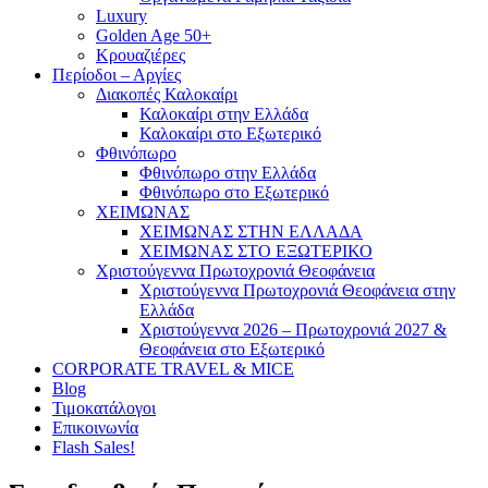
Luxury
Golden Age 50+
Κρουαζιέρες
Περίοδοι – Αργίες
Διακοπές Καλοκαίρι
Καλοκαίρι στην Ελλάδα
Καλοκαίρι στο Εξωτερικό
Φθινόπωρο
Φθινόπωρο στην Ελλάδα
Φθινόπωρο στο Εξωτερικό
ΧΕΙΜΩΝΑΣ
ΧΕΙΜΩΝΑΣ ΣΤΗΝ ΕΛΛΑΔΑ
ΧΕΙΜΩΝΑΣ ΣΤΟ ΕΞΩΤΕΡΙΚΟ
Χριστούγεννα Πρωτοχρονιά Θεοφάνεια
Χριστούγεννα Πρωτοχρονιά Θεοφάνεια στην
Ελλάδα
Χριστούγεννα 2026 – Πρωτοχρονιά 2027 &
Θεοφάνεια στο Εξωτερικό
CORPORATE TRAVEL & MICE
Blog
Τιμοκατάλογοι
Επικοινωνία
Flash Sales!