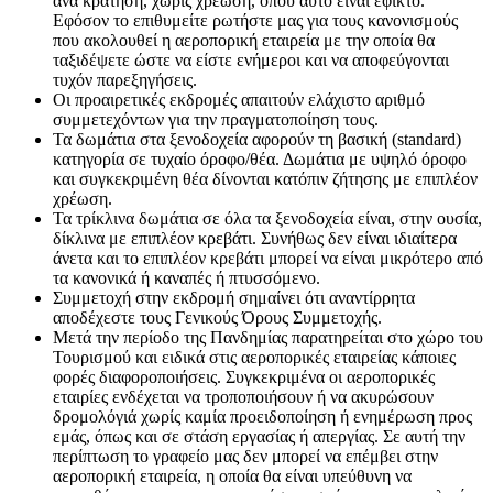
ανά κράτηση, χωρίς χρέωση, όπου αυτό είναι εφικτό.
Εφόσον το επιθυμείτε ρωτήστε μας για τους κανονισμούς
που ακολουθεί η αεροπορική εταιρεία με την οποία θα
ταξιδέψετε ώστε να είστε ενήμεροι και να αποφεύγονται
τυχόν παρεξηγήσεις.
Οι προαιρετικές εκδρομές απαιτούν ελάχιστο αριθμό
συμμετεχόντων για την πραγματοποίηση τους.
Τα δωμάτια στα ξενοδοχεία αφορούν τη βασική (standard)
κατηγορία σε τυχαίο όροφο/θέα. Δωμάτια με υψηλό όροφο
και συγκεκριμένη θέα δίνονται κατόπιν ζήτησης με επιπλέον
χρέωση.
Τα τρίκλινα δωμάτια σε όλα τα ξενοδοχεία είναι, στην ουσία,
δίκλινα με επιπλέον κρεβάτι. Συνήθως δεν είναι ιδιαίτερα
άνετα και το επιπλέον κρεβάτι μπορεί να είναι μικρότερο από
τα κανονικά ή καναπές ή πτυσσόμενο.
Συμμετοχή στην εκδρομή σημαίνει ότι αναντίρρητα
αποδέχεστε τους Γενικούς Όρους Συμμετοχής.
Μετά την περίοδο της Πανδημίας παρατηρείται στο χώρο του
Τουρισμού και ειδικά στις αεροπορικές εταιρείας κάποιες
φορές διαφοροποιήσεις. Συγκεκριμένα οι αεροπορικές
εταιρίες ενδέχεται να τροποποιήσουν ή να ακυρώσουν
δρομολόγιά χωρίς καμία προειδοποίηση ή ενημέρωση προς
εμάς, όπως και σε στάση εργασίας ή απεργίας. Σε αυτή την
περίπτωση το γραφείο μας δεν μπορεί να επέμβει στην
αεροπορική εταιρεία, η οποία θα είναι υπεύθυνη να