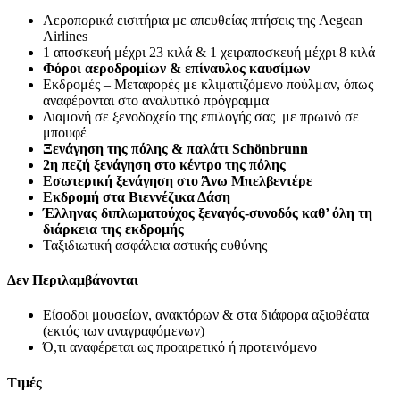
Αεροπορικά εισιτήρια με απευθείας πτήσεις της Aegean
Airlines
1 αποσκευή μέχρι 23 κιλά & 1 χειραποσκευή μέχρι 8 κιλά
Φόροι αεροδρομίων & επίναυλος καυσίμων
Εκδρομές – Μεταφορές με κλιματιζόμενο πούλμαν, όπως
αναφέρονται στο αναλυτικό πρόγραμμα
Διαμονή σε ξενοδοχείο της επιλογής σας με πρωινό σε
μπουφέ
Ξενάγηση της πόλης & παλάτι
Schö
nbrunn
2η πεζή ξενάγηση στο κέντρο της πόλης
Εσωτερική ξενάγηση στο Άνω Μπελβεντέρε
Εκδρομή στα Βιεννέζικα Δάση
Έλληνας διπλωματούχος ξεναγός-συνοδός καθ’ όλη τη
διάρκεια της εκδρομής
Ταξιδιωτική ασφάλεια αστικής ευθύνης
Δεν Περιλαμβάνονται
Είσοδοι μουσείων, ανακτόρων & στα διάφορα αξιοθέατα
(εκτός των αναγραφόμενων)
Ό,τι αναφέρεται ως προαιρετικό ή προτεινόμενο
Τιμές