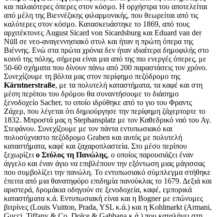
και παλαιότερες όπερες στον κόσμο. Η ορχήστρα του αποτελείται
από μέλη της Βιεννέζικης φιλαρμονικής, που θεωρείται από τις
καλύτερες στον κόσμο. Κατασκευάστηκε το 1869, από τους
αρχιτέκτονες August Sicard von Sicardsburg και Eduard van der
Nüll σε νεο-αναγεννησιακό στυλ και ήταν η πρώτη όπερα της
Βιέννης. Ενώ στα πρώτα χρόνια δεν ήταν ιδιαίτερα δημοφιλής στο
κοινό της πόλης, σήμερα είναι μια από της πιο ενεργές όπερες, με
50-60 σχήματα που δίνουν πάνω από 200 παραστάσεις τον χρόνο.
Συνεχίζουμε τη βόλτα μας στον περίφημο πεζόδρομο της
Kärntnerstraße
, με τα πολυτελή καταστήματα, τα καφέ και στη
μέση περίπου του δρόμου θα συναντήσουμε το διάσημο
ξενοδοχείο Sacher, το οποίο ιδρύθηκε από το γιο του Φραντς
Ζάχερ, που λέγεται ότι δημιούργησε την περίφημη ζάχερτορτε το
1832. Μπροστά μας η Stephansplatz με τον Καθεδρικό ναό του Αγ.
Στεφάνου. Συνεχίζουμε με τον πάντα εντυπωσιακό και
πολυσύχναστο πεζόδρομο Graben και αυτός με πολυτελή
καταστήματα, καφέ και ζαχαροπλαστεία. Στο μέσο περίπου
ξεχωρίζει
ο Στύλος τη Πανώλης
, ο οποίος παρουσιάζει έναν
άγγελο και έναν άγιο να επιβλέπουν την εξόντωση μιας μάγισσας
που συμβολίζει την πανώλη. Το εντυπωσιακό σύμπλεγμα στήθηκε
έπειτα από μια θανατηφόρο επιδημία πανούκλας το 1679. Δεξιά και
αριστερά, δρομάκια οδηγούν σε ξενοδοχεία, καφέ, εμπορικά
καταστήματα κ.ά. Εντυπωσιακή είναι και η Bogner με επώνυμες
βιτρίνες (Louis Vuitton, Prada, YSL κ.ά.) και η Kohlmarkt (Armani,
Gucci, Tiffany & Co, Dolce & Gabbana κ.ά.) που καταλήγει στη