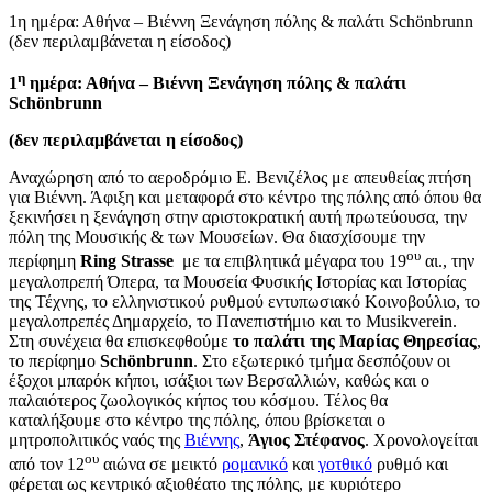
1η ημέρα: Αθήνα – Βιέννη Ξενάγηση πόλης & παλάτι Schönbrunn
(δεν περιλαμβάνεται η είσοδος)
η
1
ημέρα: Αθήνα – Βιέννη Ξενάγηση πόλης & παλάτι
Schö
nbrunn
(δεν περιλαμβάνεται η είσοδος)
Αναχώρηση από το αεροδρόμιο Ε. Βενιζέλος με απευθείας πτήση
για Βιέννη. Άφιξη και μεταφορά στο κέντρο της πόλης από όπου θα
ξεκινήσει η ξενάγηση στην αριστοκρατική αυτή πρωτεύουσα, την
πόλη της Μουσικής & των Μουσείων. Θα διασχίσουμε την
ου
περίφημη
Ring
Strasse
με τα επιβλητικά μέγαρα του 19
αι., την
μεγαλοπρεπή Όπερα, τα Μουσεία Φυσικής Ιστορίας και Ιστορίας
της Τέχνης, το ελληνιστικού ρυθμού εντυπωσιακό Κοινοβούλιο, το
μεγαλοπρεπές Δημαρχείο, το Πανεπιστήμιο και το Musikverein.
Στη συνέχεια θα επισκεφθούμε
το παλάτι της Μαρίας Θηρεσίας
,
το περίφημο
Schö
nbrunn
. Στο εξωτερικό τμήμα δεσπόζουν οι
έξοχοι μπαρόκ κήποι, ισάξιοι των Βερσαλλιών, καθώς και ο
παλαιότερος ζωολογικός κήπος του κόσμου. Τέλος θα
καταλήξουμε στο κέντρο της πόλης, όπου βρίσκεται ο
μητροπολιτικός ναός της
Βιέννης
,
Άγιος Στέφανος
. Χρονολογείται
ου
από τον 12
αιώνα σε μεικτό
ρομανικό
και
γοτθικό
ρυθμό και
φέρεται ως κεντρικό αξιοθέατο της πόλης, με κυριότερο