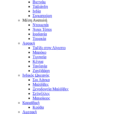
Βιετνάμ
Ταϊλάνδη
Ινδία
Σιγκαπούρη
Μέση Ανατολή
Ντουμπάι
Άγιοι Τόποι
Ιορδανία
Τουρκία
Αφρική
Ταξίδι στην Αίγυπτο
Μαρόκο
Τυνησία
Κένυα
Τανζανία
Ζανζιβάρη
Ινδικός Ωκεανός
Σρι Λάνκα
Μαλδίβες
Ξενοδοχεία Μαλδίβες
Σεϋχέλλες
Μαυρίκιος
Καραϊβική
Κούβα
Αμερική