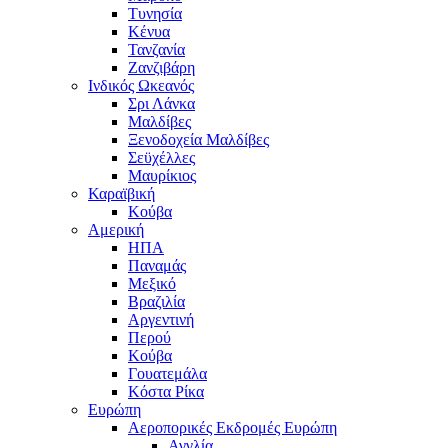
Τυνησία
Κένυα
Τανζανία
Ζανζιβάρη
Ινδικός Ωκεανός
Σρι Λάνκα
Μαλδίβες
Ξενοδοχεία Μαλδίβες
Σεϋχέλλες
Μαυρίκιος
Καραϊβική
Κούβα
Αμερική
ΗΠΑ
Παναμάς
Μεξικό
Βραζιλία
Αργεντινή
Περού
Κούβα
Γουατεμάλα
Κόστα Ρίκα
Ευρώπη
Αεροπορικές Εκδρομές Ευρώπη
Αγγλία