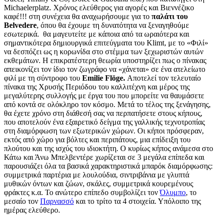
Michaelerplatz. Χρόνος ελεύθερος για αγορές και Βιεννέζικο
καφέ!!! στη συνέχεια θα αναχωρήσουμε για το
παλάτι του
Belvedere
, όπου θα έχουμε τη δυνατότητα να ξεναγηθούμε
εσωτερικά. θα μαγευτείτε με κάποια από τα ωραιότερα και
σημαντικότερα δημιουργικά επιτεύγματα του Klimt, με το «Φιλί»
να δεσπόζει ως η κορωνίδα στο στέμμα των ξεχωριστών αυτών
εκθεμάτων. Η επικρατέστερη θεωρία υποστηρίζει πως ο πίνακας
απεικονίζει τον ίδιο τον ζωγράφο να «χάνεται» σε ένα ατελείωτο
φιλί με τη σύντροφο του
Emilie Flöge.
Αποτελεί τον τελευταίο
πίνακα της Χρυσής Περιόδου του καλλιτέχνη και μέρος της
μεγαλύτερης συλλογής με έργα του που μπορείτε να θαυμάσετε
από κοντά σε ολόκληρο τον κόσμο. Μετά το τέλος της ξενάγησης,
θα έχετε χρόνο στη διάθεσή σας να περπατήσετε στους κήπους,
που αποτελούν ένα εξαιρετικό δείγμα της γαλλικής τεχνοτροπίας
στη διαμόρφωση των εξωτερικών χώρων. Οι κήποι πρόσφεραν,
εκτός από χώρο για βόλτες και περιπάτους, μια επίδειξη του
πλούτου και της ισχύς του ιδιοκτήτη. Ο κυρίως κήπος ανάμεσα στο
Κάτω και Άνω Μπελβεντέρε χωρίζεται σε 3 μεγάλα επίπεδα και
παρουσιάζει όλα τα βασικά χαρακτηριστικά μπαρόκ διαμόρφωσης:
συμμετρικά παρτέρια με λουλούδια, σιντριβάνια με γλυπτά
μυθικών όντων και ζώων, σκάλες, συμμετρικά κουρεμένους
φράκτες κ.α. Το ανώτερο επίπεδο συμβολίζει τον
Όλυμπο
, το
μεσαίο τον
Παρνασσό
και το τρίτο τα 4 στοιχεία. Υπόλοιπο της
ημέρας ελεύθερο.