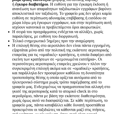
ή
έγκυρο διαβατήριο
. Η ευθύνη για την έγκαιρη έκδοση ή
ανανέωση των απαραίτητων ταξιδιωτικών εγγράφων βαρύνει
αποκλειστικά τον ταξιδιώτη. Το γραφείο μας δεν φέρει καμία
ευθύνη σε περίπτωση αδυναμίας επιβίβασης ή εισόδου σε
χώρα λόγω μη έγκυρων εγγράφων, και στην περίπτωση αυτή
ισχύουν κανονικά οι προβλεπόμενοι όροι ακυρωτικών.
Η σειρά του προγράμματος ενδέχεται να αλλάξει, χωρίς
παραλείψεις, με ευθύνη του διοργανωτή.
Τελικό ενημερωτικό 5ημέρες πριν την αναχώρηση
Η επιλογή θέσης στο αεροπλάνο δεν είναι πάντα εγγυημένη,
εξαρτάται μόνο από την πολιτική της εκάστοτε αεροπορικής
εταιρείας για τις «ομαδικές» κρατήσεις, η οποία διαφέρει από
εκείνη των κρατήσεων σε «μεμονωμένα εισιτήρια». Οι
περισσότερες αεροπορικές εταιρείες χρεώνου ν πλέον την
συγκεκριμένη επιλογή ακόμα και σε «ομαδικές» κρατήσεις,
και παράλληλα δεν προσφέρουν καθόλου τη δυνατότητα
τροποποίησης θέσης η οποία ορίζεται αυτόματα από το
ηλεκτρονικό σύστημα χωρίς τρόπο παρέμβασης από το
γραφείο μας. Ενδεχομένως να πραγματοποιείται αλλαγή στο
γκισέ της αεροπορικής κατά το ατομικό check in στο
αεροδρόμιο, πάντα με βάση την εκάστοτε διαθεσιμότητα,
χωρίς όμως αυτό να διασφαλίζεται. Σε κάθε περίπτωση, το
γραφείο μας, πάντα καταβάλλει κάθε δυνατή προσπάθεια
προκειμένου οι ταξιδιώτες να κάθονται μαζί στις πτήσεις,