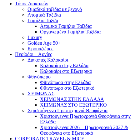
Τύπος Διακοπών
Ομαδικά ταξίδια με ξεναγό
Ατομικά Ταξίδια
Γαμήλιο Ταξίδι
Ατομικά Γαμήλια Ταξίδια
Οργανωμένα Γαμήλια Ταξίδια
Luxury
Golden Age 50+
Κρουαζιέρες
Περίοδοι – Αργίες
Διακοπές Καλοκαίρι
Καλοκαίρι στην Ελλάδα
Καλοκαίρι στο Εξωτερικό
Φθινόπωρο
Φθινόπωρο στην Ελλάδα
Φθινόπωρο στο Εξωτερικό
ΧΕΙΜΩΝΑΣ
ΧΕΙΜΩΝΑΣ ΣΤΗΝ ΕΛΛΑΔΑ
ΧΕΙΜΩΝΑΣ ΣΤΟ ΕΞΩΤΕΡΙΚΟ
Χριστούγεννα Πρωτοχρονιά Θεοφάνεια
Χριστούγεννα Πρωτοχρονιά Θεοφάνεια στην
Ελλάδα
Χριστούγεννα 2026 – Πρωτοχρονιά 2027 &
Θεοφάνεια στο Εξωτερικό
CORPORATE TRAVEL & MICE