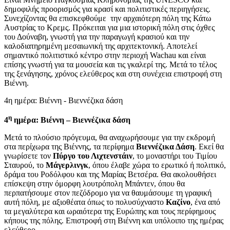
δημοφιλής προορισμός για κρασί και πολιτιστικές περιηγήσεις.
Συνεχίζοντας θα επισκεφθούμε την αρχαιότερη πόλη της Κάτω
Αυστρίας το Κρεμς. Πρόκειται για μια ιστορική πόλη στις όχθες
του Δούναβη, γνωστή για την παραγωγή κρασιού και την
καλοδιατηρημένη μεσαιωνική της αρχιτεκτονική. Αποτελεί
σημαντικό πολιτιστικό κέντρο στην περιοχή Wachau και είναι
επίσης γνωστή για τα μουσεία και τις γκαλερί της. Μετά το τέλος
της ξενάγησης, χρόνος ελεύθερος και στη συνέχεια επιστροφή στη
Βιέννη.
4η ημέρα: Βιέννη - Βιεννέζικα δάση
η
4
ημέρα: Βιέννη – Βιεννέζικα δάση
Μετά το πλούσιο πρόγευμα, θα αναχωρήσουμε για την εκδρομή
στα περίχωρα της Βιέννης, τα περίφημα
Βιεννέζικα Δάση
. Εκεί θα
γνωρίσετε τον
Πύργο του Λιχτενστάιν
, το μοναστήρι του Τιμίου
Σταυρού, το
Μάγερλινγκ
, όπου έλαβε χώρα το ερωτικό ή πολιτικό,
δράμα του Ροδόλφου και της Μαρίας Βετσέρα. Θα ακολουθήσει
επίσκεψη στην όμορφη λουτρόπολη Μπάντεν, όπου θα
περπατήσουμε στον πεζόδρομο για να θαυμάσουμε τη γραφική
αυτή πόλη, με αξιοθέατα όπως το πολυσύχναστο
Καζίνο
, ένα από
τα μεγαλύτερα και ωραιότερα της Ευρώπης και τους περίφημους
κήπους της πόλης. Επιστροφή στη Βιέννη και υπόλοιπο της ημέρας
ελεύθερο.