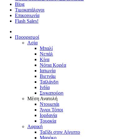
Blog
Τιμοκατάλογοι
Επικοινωνία
Flash Sales!
Προορισμοί
Ασία
Μπαλί
Νεπάλ
Κίνα
Νότια Κορέα
Ιαπωνία
Βιετνάμ
Ταϊλάνδη
Ινδία
Σιγκαπούρη
Μέση Ανατολή
Ντουμπάι
Άγιοι Τόποι
Ιορδανία
Τουρκία
Αφρική
Ταξίδι στην Αίγυπτο
Μαρόκο