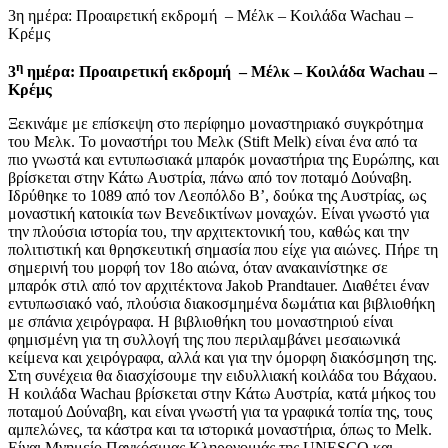
3η ημέρα: Προαιρετική εκδρομή – Μέλκ – Κοιλάδα Wachau –
Κρέμς
η
3
ημέρα: Προαιρετική εκδρομή – Μέλκ – Κοιλάδα
Wachau
–
Κρέμς
Ξεκινάμε με επίσκεψη στο περίφημο μοναστηριακό συγκρότημα
του Μελκ. Το μοναστήρι του Μελκ (Stift Melk) είναι ένα από τα
πιο γνωστά και εντυπωσιακά μπαρόκ μοναστήρια της Ευρώπης, και
βρίσκεται στην Κάτω Αυστρία, πάνω από τον ποταμό Δούναβη.
Ιδρύθηκε το 1089 από τον Λεοπόλδο Β’, δούκα της Αυστρίας, ως
μοναστική κατοικία των Βενεδικτίνων μοναχών. Είναι γνωστό για
την πλούσια ιστορία του, την αρχιτεκτονική του, καθώς και την
πολιτιστική και θρησκευτική σημασία που είχε για αιώνες. Πήρε τη
σημερινή του μορφή τον 18ο αιώνα, όταν ανακαινίστηκε σε
μπαρόκ στιλ από τον αρχιτέκτονα Jakob Prandtauer. Διαθέτει έναν
εντυπωσιακό ναό, πλούσια διακοσμημένα δωμάτια και βιβλιοθήκη
με σπάνια χειρόγραφα. Η βιβλιοθήκη του μοναστηριού είναι
φημισμένη για τη συλλογή της που περιλαμβάνει μεσαιωνικά
κείμενα και χειρόγραφα, αλλά και για την όμορφη διακόσμηση της.
Στη συνέχεια θα διασχίσουμε την ειδυλλιακή κοιλάδα του Βάχαου.
Η κοιλάδα Wachau βρίσκεται στην Κάτω Αυστρία, κατά μήκος του
ποταμού Δούναβη, και είναι γνωστή για τα γραφικά τοπία της, τους
αμπελώνες, τα κάστρα και τα ιστορικά μοναστήρια, όπως το Melk.
Είναι Μνημείο Παγκόσμιας Κληρονομιάς της UNESCO και