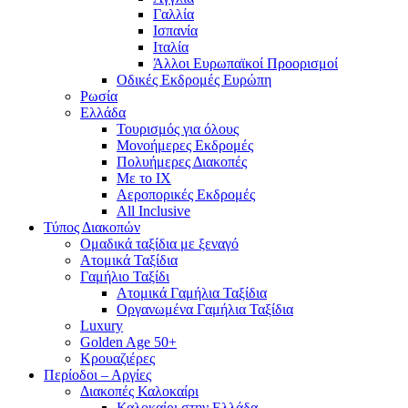
Γαλλία
Ισπανία
Ιταλία
Άλλοι Ευρωπαϊκοί Προορισμοί
Οδικές Εκδρομές Ευρώπη
Ρωσία
Ελλάδα
Τουρισμός για όλους
Mονοήμερες Εκδρομές
Πολυήμερες Διακοπές
Με το ΙΧ
Αεροπορικές Εκδρομές
All Inclusive
Τύπος Διακοπών
Ομαδικά ταξίδια με ξεναγό
Ατομικά Ταξίδια
Γαμήλιο Ταξίδι
Ατομικά Γαμήλια Ταξίδια
Οργανωμένα Γαμήλια Ταξίδια
Luxury
Golden Age 50+
Κρουαζιέρες
Περίοδοι – Αργίες
Διακοπές Καλοκαίρι
Καλοκαίρι στην Ελλάδα