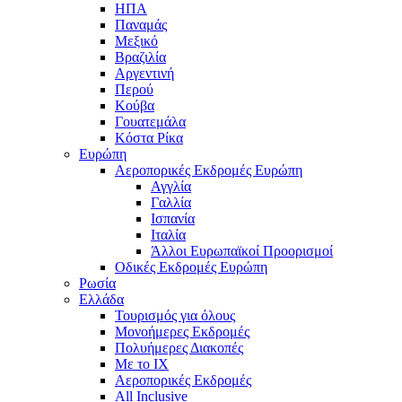
ΗΠΑ
Παναμάς
Μεξικό
Βραζιλία
Αργεντινή
Περού
Κούβα
Γουατεμάλα
Κόστα Ρίκα
Ευρώπη
Αεροπορικές Εκδρομές Ευρώπη
Αγγλία
Γαλλία
Ισπανία
Ιταλία
Άλλοι Ευρωπαϊκοί Προορισμοί
Οδικές Εκδρομές Ευρώπη
Ρωσία
Ελλάδα
Τουρισμός για όλους
Mονοήμερες Εκδρομές
Πολυήμερες Διακοπές
Με το ΙΧ
Αεροπορικές Εκδρομές
All Inclusive