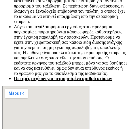
κατευθύνει και να προγραμματίσει εισιτήριο για τον τελικό
προορισμό του ταξιδιώτη. Σε περίπτωση διανυκτέρευσης, η
διαμονή σε ξενοδοχείο επιβαρύνει τον πελάτη, ο οποίος έχει
το δικαίωμα να αιτηθεί αποζημίωση από την αεροπορική
εταιρεία.
Λόγω του μεγάλου φόρτου εργασίας στα αεροδρόμια
παγκοσμίως, παρατηρούνται κάποιες φορές καθυστερήσεις
στην έγκαιρη παραλαβή των αποσκευών. Προτείνουμε να
έχετε στην χειραποσκευή σας κάποια είδη άμεσης ανάγκης
για την περίπτωση μη έγκαιρης παραλαβής της αποσκευής
σας. Η ευθύνη είναι αποκλειστικά της αεροπορικής εταιρείας
και οφείλει να σας αποστείλει την αποσκευή σας. Ο
εκάστοτε αρχηγός του ταξιδιού μπορεί μόνο να σας βοηθήσει
και να σας κατευθύνει, όμως δεν είναι υπεύθυνος εκείνος ή
το γραφείο μας για το αποτέλεσμα της διαδικασίας.
Οι τιμές ισχύουν για περιορισμένο αριθμό ατόμων