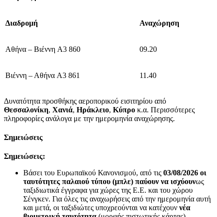
Διαδρομή
Αναχώρηση
Αθήνα – Βιέννη A3 860
09.20
Βιέννη – Αθήνα A3 861
11.40
Δυνατότητα προσθήκης αεροπορικού εισιτηρίου από
Θεσσαλονίκη
,
Χανιά
,
Ηράκλειο
,
Κύπρο
κ.α. Περισσότερες
πληροφορίες ανάλογα με την ημερομηνία αναχώρησης.
Σημειώσεις
Σημειώσεις
:
Βάσει του Ευρωπαϊκού Κανονισμού, από τις
03/08/2026 οι
ταυτότητες παλαιού τύπου (μπλε) παύουν να ισχύουν
ως
ταξιδιωτικά έγγραφα για χώρες της Ε.Ε. και του χώρου
Σένγκεν. Για όλες τις αναχωρήσεις από την ημερομηνία αυτή
και μετά, οι ταξιδιώτες υποχρεούνται να κατέχουν
νέα
βιομετρική ταυτότητα
(μορφής πιστωτικής κάρτας)