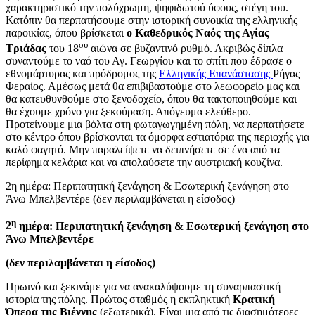
χαρακτηριστικό την πολύχρωμη, ψηφιδωτού ύφους, στέγη του.
Κατόπιν θα περπατήσουμε στην ιστορική συνοικία της ελληνικής
παροικίας, όπου βρίσκεται
ο Καθεδρικός Ναός της Αγίας
ου
Τριάδας
του 18
αιώνα σε βυζαντινό ρυθμό. Ακριβώς δίπλα
συναντούμε το ναό του Αγ. Γεωργίου και το σπίτι που έδρασε ο
εθνομάρτυρας και πρόδρομος της
Ελληνικής Επανάστασης
Ρήγας
Φεραίος. Αμέσως μετά θα επιβιβαστούμε στο λεωφορείο μας και
θα κατευθυνθούμε στο ξενοδοχείο, όπου θα τακτοποιηθούμε και
θα έχουμε χρόνο για ξεκούραση. Απόγευμα ελεύθερο.
Προτείνουμε μια βόλτα στη φωταγωγημένη πόλη, να περπατήσετε
στο κέντρο όπου βρίσκονται τα όμορφα εστιατόρια της περιοχής για
καλό φαγητό. Μην παραλείψετε να δειπνήσετε σε ένα από τα
περίφημα κελάρια και να απολαύσετε την αυστριακή κουζίνα.
2η ημέρα: Περιπατητική ξενάγηση & Εσωτερική ξενάγηση στο
Άνω Μπελβεντέρε (δεν περιλαμβάνεται η είσοδος)
η
2
ημέρα: Περιπατητική ξενάγηση & Εσωτερική ξενάγηση στο
Άνω Μπελβεντέρε
(δεν περιλαμβάνεται η είσοδος)
Πρωινό και ξεκινάμε για να ανακαλύψουμε τη συναρπαστική
ιστορία της πόλης. Πρώτος σταθμός η εκπληκτική
Κρατική
Όπερα της Βιέννης
(εξωτερικά). Είναι μια από τις διασημότερες