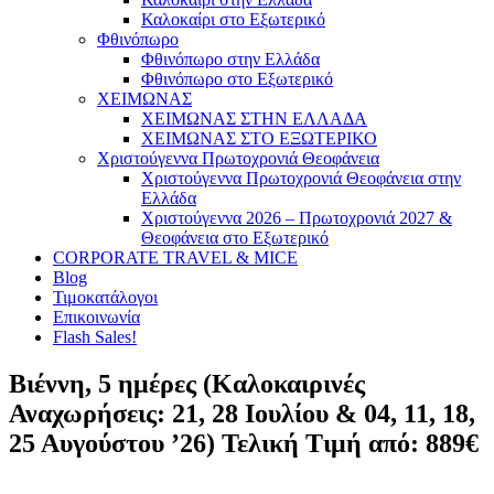
Καλοκαίρι στο Εξωτερικό
Φθινόπωρο
Φθινόπωρο στην Ελλάδα
Φθινόπωρο στο Εξωτερικό
ΧΕΙΜΩΝΑΣ
ΧΕΙΜΩΝΑΣ ΣΤΗΝ ΕΛΛΑΔΑ
ΧΕΙΜΩΝΑΣ ΣΤΟ ΕΞΩΤΕΡΙΚΟ
Χριστούγεννα Πρωτοχρονιά Θεοφάνεια
Χριστούγεννα Πρωτοχρονιά Θεοφάνεια στην
Ελλάδα
Χριστούγεννα 2026 – Πρωτοχρονιά 2027 &
Θεοφάνεια στο Εξωτερικό
CORPORATE TRAVEL & MICE
Blog
Τιμοκατάλογοι
Επικοινωνία
Flash Sales!
Βιέννη, 5 ημέρες (Καλοκαιρινές
Αναχωρήσεις: 21, 28 Ιουλίου & 04, 11, 18,
25 Αυγούστου ’26) Τελική Τιμή από: 889€