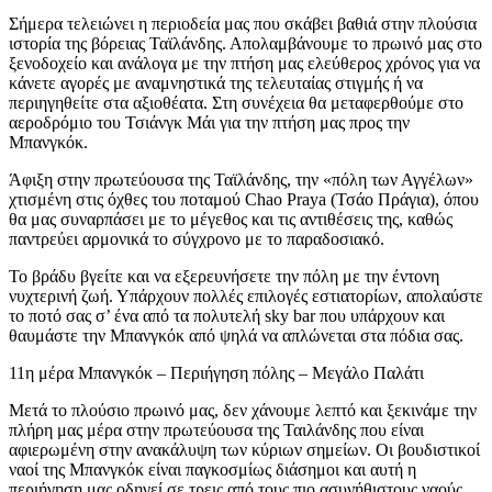
Σήμερα τελειώνει η περιοδεία μας που σκάβει βαθιά στην πλούσια
ιστορία της βόρειας Ταϊλάνδης. Απολαμβάνουμε το πρωινό μας στο
ξενοδοχείο και ανάλογα με την πτήση μας ελεύθερος χρόνος για να
κάνετε αγορές με αναμνηστικά της τελευταίας στιγμής ή να
περιηγηθείτε στα αξιοθέατα. Στη συνέχεια θα μεταφερθούμε στο
αεροδρόμιο του Τσιάνγκ Μάι για την πτήση μας προς την
Μπανγκόκ.
Άφιξη στην πρωτεύουσα της Ταϊλάνδης, την «πόλη των Αγγέλων»
χτισμένη στις όχθες του ποταμού Chao Praya (Τσάο Πράγια), όπου
θα μας συναρπάσει με το μέγεθος και τις αντιθέσεις της, καθώς
παντρεύει αρμονικά το σύγχρονο με το παραδοσιακό.
Το βράδυ βγείτε και να εξερευνήσετε την πόλη με την έντονη
νυχτερινή ζωή. Υπάρχουν πολλές επιλογές εστιατορίων, απολαύστε
το ποτό σας σ’ ένα από τα πολυτελή sky bar που υπάρχουν και
θαυμάστε την Μπανγκόκ από ψηλά να απλώνεται στα πόδια σας.
11η μέρα Μπανγκόκ – Περιήγηση πόλης – Μεγάλο Παλάτι
Μετά το πλούσιο πρωινό μας, δεν χάνουμε λεπτό και ξεκινάμε την
πλήρη μας μέρα στην πρωτεύουσα της Ταιλάνδης που είναι
αφιερωμένη στην ανακάλυψη των κύριων σημείων. Οι βουδιστικοί
ναοί της Μπανγκόκ είναι παγκοσμίως διάσημοι και αυτή η
περιήγηση μας οδηγεί σε τρεις από τους πιο ασυνήθιστους ναούς