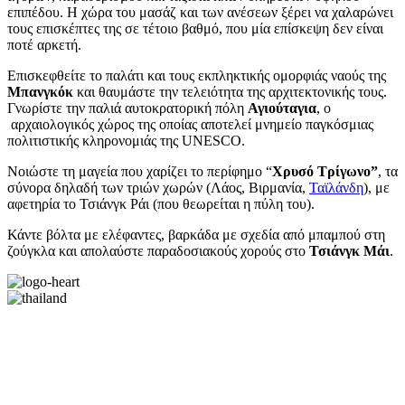
επιπέδου. Η χώρα του μασάζ και των ανέσεων ξέρει να χαλαρώνει
τους επισκέπτες της σε τέτοιο βαθμό, που μία επίσκεψη δεν είναι
ποτέ αρκετή.
Επισκεφθείτε το παλάτι και τους εκπληκτικής ομορφιάς ναούς της
Μπανγκόκ
και θαυμάστε την τελειότητα της αρχιτεκτονικής τους.
Γνωρίστε την παλιά αυτοκρατορική πόλη
Αγιούταγια
, ο
αρχαιολογικός χώρος της οποίας αποτελεί μνημείο παγκόσμιας
πολιτιστικής κληρονομιάς της UNESCO.
Νοιώστε τη μαγεία που χαρίζει το περίφημο “
Χρυσό Τρίγωνο”
, τα
σύνορα δηλαδή των τριών χωρών (Λάος, Βιρμανία,
Ταϊλάνδη
), με
αφετηρία το Τσιάνγκ Ράι (που θεωρείται η πύλη του).
Κάντε βόλτα με ελέφαντες, βαρκάδα με σχεδία από μπαμπού στη
ζούγκλα και απολαύστε παραδοσιακούς χορούς στο
Τσιάνγκ Μάι
.