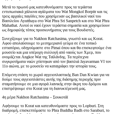
Μετά το πρωινό μας κατευθυνόμαστε προς τα τεράστια
εντυπωσιακά χάλκινα αγάλματα του Wat Mongkol Borpitr και τις
τρεις αρχαίες παγόδες που χρησίμευαν ως βασιλικοί ναοί του
Βασιλείου Ayutthaya στο Wat Phra Sri Sanpetch και στο Wat Phra
Mahathat. Αυτοί οι ναοί έχουν τεράστια σημασία και χρησιμεύουν
ως δημοφιλής τόπος προσκυνήματος για τους Βουδιστές.
Συνεχίζουμε για το Nakhon Ratchasima, γνωστό και ως Korat.
Αφού απολαύσουμε το μεσημεριανό γεύμα σε ένα τοπικό
εστιατόριο, οδηγούμαστε στο Pimai όπου και θα επισκεφτούμε ένα
μουσείο και μια υπέροχη συλλογή από ναούς των Χμερ, που
ονομάζεται Angkor Wat της Ταϊλάνδης. Τα περίτεχνα
συγκροτήματα ναών χτίστηκαν από τον βασιλιά Jayavarman VI τον
11ο αιώνα, με το μουσείο να καταγράφει την ιστορία τους.
Επόμενη στάση το χωριό αγγειοπλαστικής Ban Dan Kwian για να
δούμε τους αγγειοπλάστες αυτής της διάσημης περιοχής πριν
σταματήσουμε σε μια αγορά λιανικής στην άκρη του δρόμου και
επιστρέψουμε στο Korat για τη διανυκτέρευσή μας.
4η μέρα Nakhon Ratchasima – Σουκοτάϊ
Αφήνουμε το Korat και κατευθυνόμαστε προς το Lopburi. Στη
διαδρομή, επισκεπτόμαστε το Phra Buddha Badh στο Saraburi, το