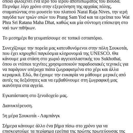
οποίο φιλοξενεί ένα ιερό του ιερού αποτυπώματος του Βούδα.
Περνάμε λίγο χρόνο στην εξερεύνηση της αρχαίας πόλης,
σταματώντας στο μουσείο του πλατιού Narai Raja Nives, την ιερή
παγόδα των τριών οπών του Prang Sam Yod και τα ερείπια του Wat
Phra Sri Ratana Maha Dhat, καθώς και μία σύντομη επίσκεψη στο
ναό των πιθήκων.
Το μεσημέρι θα γευματίσουμε σε τοπικό εστιατόριο.
Συνεχίζουμε την πορεία μας κατευθυνόμενοι στην πόλη Σουκοτάι,
που έχει κηρυχθεί παγκόσμια κληρονομιά της UNESCO. Θα
κάνουμε μια στάση στο χωριό αγγειοπλαστικής του Sukhothai,
όπου οι ντόπιοι τεχνίτες χρησιμοποιούν παραδοσιακές τεχνικές για
να παράγουν υπέροχα πιάτα ζωγραφισμένα στο χέρι και άλλα
κεραμικά. Εδώ, θα έχουμε την ευκαιρία να μάθουμε μερικές από
αυτές τις δεξιότητες και να εμβαθύνουμε στη ζωγραφική μας
ικανότητα στα αγγεία.
Εγκατάσταση στο ξενοδοχείο μας.
Διανυκτέρευση.
5η μέρα Σουκοτάι - Λαμπάνγκ
Σήμερα κάνουμε άλλο ένα βήμα πίσω στο χρόνο για να
επισκεφτούμε τα περίφημα ερείπια της πρώτης πρωτεύουσας της