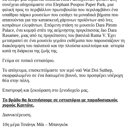
συνέχεια οδηγούμαστε στο Elephant Poopoo Paper Park, μια
φιλική προς το περιβάλλον πρωτοβουλία που περιλαμβάνει ένα
υπαίθριο πάρκο μουσείων που εισάγει τα μοναδικά βήματα που
απαιτούνται για την κατασκευή χάρτινων προϊόντων από ίνες
κοπράνων ελεφάντων. Επόμενη στάση το μουσείο Dara Pirom
Palace, ένα κομψό σπίτι της αείμνηστης πριγκίπισσας Jao Dara
Rasamee, μιας από τις πριγκίπισσες του βασιλιά Rama V. Έχει
μετατραπεί σε ένα μουσείο γεμάτο εκθέματα που παρουσιάζουν τη
διακόσμηση του παλατιού και την πλούσια κουλτούρα και ιστορία
κατά τη διάρκεια της ζωής της.
Γεύμα σε τοπικό εστιατόριο.
Το απόγευμα, επισκεπτόμαστε τον ιερό ναό Wat Doi Suthep,
σκαρφαλωμένο σε ένα δασωμένο βουνό, που προσφέρει υπέροχη
θέα στην πόλη.
Επιστροφή και ξεκούραση στο ξενοδοχείο μας.
Το βράδυ θα δειπνήσουμε σε εστιατόριο με παραδοσιακούς
χορούς Καντόνε.
Διανυκτέρευση.
10η μέρα Τσιάνγκ Μάι – Μπανγκόκ