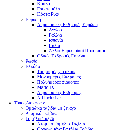
Κούβα
Γουατεμάλα
Κόστα Ρίκα
Ευρώπη
Αεροπορικές Εκδρομές Ευρώπη
Αγγλία
Γαλλία
Ισπανία
Ιταλία
Άλλοι Ευρωπαϊκοί Προορισμοί
Οδικές Εκδρομές Ευρώπη
Ρωσία
Ελλάδα
Τουρισμός για όλους
Mονοήμερες Εκδρομές
Πολυήμερες Διακοπές
Με το ΙΧ
Αεροπορικές Εκδρομές
All Inclusive
Τύπος Διακοπών
Ομαδικά ταξίδια με ξεναγό
Ατομικά Ταξίδια
Γαμήλιο Ταξίδι
Ατομικά Γαμήλια Ταξίδια
Οργανωμένα Γαμήλια Ταξίδια