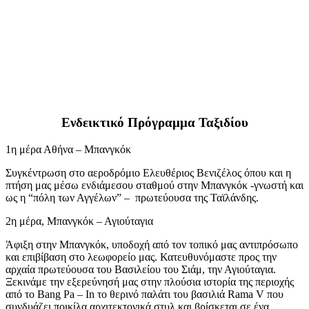
Ενδεικτικό Πρόγραμμα Ταξιδίου
1η μέρα Αθήνα – Μπανγκόκ
Συγκέντρωση στο αεροδρόμιο Ελευθέριος Βενιζέλος όπου και η
πτήση μας μέσω ενδιάμεσου σταθμού στην Μπανγκόκ -γνωστή και
ως η “πόλη των Αγγέλων” – πρωτεύουσα της Ταϊλάνδης.
2η μέρα, Μπανγκόκ – Αγιούταγια
Άφιξη στην Μπανγκόκ, υποδοχή από τον τοπικό μας αντιπρόσωπο
και επιβίβαση στο λεωφορείο μας. Κατευθυνόμαστε προς την
αρχαία πρωτεύουσα του Βασιλείου του Σιάμ, την Αγιούταγια.
Ξεκινάμε την εξερεύνησή μας στην πλούσια ιστορία της περιοχής
από το Bang Pa – In το θερινό παλάτι του βασιλιά Rama V που
συνδυάζει ποικίλα αρχιτεκτονικά στυλ και βρίσκεται σε ένα