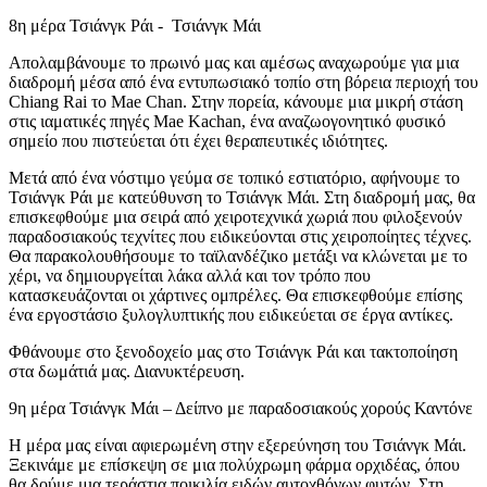
8η μέρα Τσιάνγκ Ράι - Τσιάνγκ Μάι
Απολαμβάνουμε το πρωινό μας και αμέσως αναχωρούμε για μια
διαδρομή μέσα από ένα εντυπωσιακό τοπίο στη βόρεια περιοχή του
Chiang Rai το Mae Chan. Στην πορεία, κάνουμε μια μικρή στάση
στις ιαματικές πηγές Mae Kachan, ένα αναζωογονητικό φυσικό
σημείο που πιστεύεται ότι έχει θεραπευτικές ιδιότητες.
Μετά από ένα νόστιμο γεύμα σε τοπικό εστιατόριο, αφήνουμε το
Τσιάνγκ Ράι με κατεύθυνση το Τσιάνγκ Μάι. Στη διαδρομή μας, θα
επισκεφθούμε μια σειρά από χειροτεχνικά χωριά που φιλοξενούν
παραδοσιακούς τεχνίτες που ειδικεύονται στις χειροποίητες τέχνες.
Θα παρακολουθήσουμε το ταϊλανδέζικο μετάξι να κλώνεται με το
χέρι, να δημιουργείται λάκα αλλά και τον τρόπο που
κατασκευάζονται οι χάρτινες ομπρέλες. Θα επισκεφθούμε επίσης
ένα εργοστάσιο ξυλογλυπτικής που ειδικεύεται σε έργα αντίκες.
Φθάνουμε στο ξενοδοχείο μας στο Τσιάνγκ Ράι και τακτοποίηση
στα δωμάτιά μας. Διανυκτέρευση.
9η μέρα Τσιάνγκ Μάι – Δείπνο με παραδοσιακούς χορούς Καντόνε
Η μέρα μας είναι αφιερωμένη στην εξερεύνηση του Τσιάνγκ Μάι.
Ξεκινάμε με επίσκεψη σε μια πολύχρωμη φάρμα ορχιδέας, όπου
θα δούμε μια τεράστια ποικιλία ειδών αυτοχθόνων φυτών. Στη