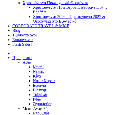
Χριστούγεννα Πρωτοχρονιά Θεοφάνεια
Χριστούγεννα Πρωτοχρονιά Θεοφάνεια στην
Ελλάδα
Χριστούγεννα 2026 – Πρωτοχρονιά 2027 &
Θεοφάνεια στο Εξωτερικό
CORPORATE TRAVEL & MICE
Blog
Τιμοκατάλογοι
Επικοινωνία
Flash Sales!
Προορισμοί
Ασία
Μπαλί
Νεπάλ
Κίνα
Νότια Κορέα
Ιαπωνία
Βιετνάμ
Ταϊλάνδη
Ινδία
Σιγκαπούρη
Μέση Ανατολή
Ντουμπάι