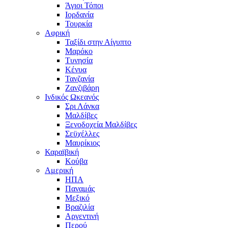
Άγιοι Τόποι
Ιορδανία
Τουρκία
Αφρική
Ταξίδι στην Αίγυπτο
Μαρόκο
Τυνησία
Κένυα
Τανζανία
Ζανζιβάρη
Ινδικός Ωκεανός
Σρι Λάνκα
Μαλδίβες
Ξενοδοχεία Μαλδίβες
Σεϋχέλλες
Μαυρίκιος
Καραϊβική
Κούβα
Αμερική
ΗΠΑ
Παναμάς
Μεξικό
Βραζιλία
Αργεντινή
Περού