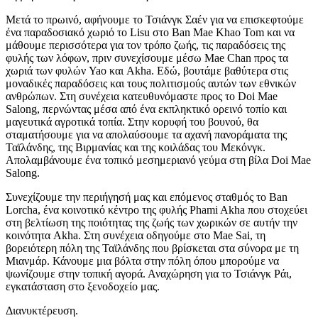
Μετά το πρωινό, αφήνουμε το Τσιάνγκ Σαέν για να επισκεφτούμε
ένα παραδοσιακό χωριό το Lisu στο Ban Mae Khao Tom και να
μάθουμε περισσότερα για τον τρόπο ζωής, τις παραδόσεις της
φυλής των λόφων, πριν συνεχίσουμε μέσω Mae Chan προς τα
χωριά των φυλών Yao και Akha. Εδώ, βουτάμε βαθύτερα στις
μοναδικές παραδόσεις και τους πολιτισμούς αυτών των εθνικών
ανθρώπων. Στη συνέχεια κατευθυνόμαστε προς το Doi Mae
Salong, περνώντας μέσα από ένα εκπληκτικό ορεινό τοπίο και
μαγευτικά αγροτικά τοπία. Στην κορυφή του βουνού, θα
σταματήσουμε για να απολαύσουμε τα αχανή πανοράματα της
Ταϊλάνδης, της Βιρμανίας και της κοιλάδας του Μεκόνγκ.
Απολαμβάνουμε ένα τοπικό μεσημεριανό γεύμα στη βίλα Doi Mae
Salong.
Συνεχίζουμε την περιήγησή μας και επόμενος σταθμός το Ban
Lorcha, ένα κοινοτικό κέντρο της φυλής Phami Akha που στοχεύει
στη βελτίωση της ποιότητας της ζωής των χωρικών σε αυτήν την
κοινότητα Akha. Στη συνέχεια οδηγούμε στο Mae Sai, τη
βορειότερη πόλη της Ταϊλάνδης που βρίσκεται στα σύνορα με τη
Μιανμάρ. Κάνουμε μια βόλτα στην πόλη όπου μπορούμε να
ψωνίζουμε στην τοπική αγορά. Αναχώρηση για το Τσιάνγκ Ράι,
εγκατάσταση στο ξενοδοχείο μας.
Διανυκτέρευση.