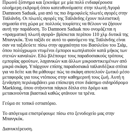
Πρωινό ξύπνημα και ξεκινάμε με μία πολύ ενδιαφέρουσα
ολοήμερη εκδρομή όπου κατευθυνόμαστε στην πλωτή Αγορά
Damnoen Saduak, μια από τις πιο δημοφιλείς πλωτές αγορές στην
Ταϊλάνδη. Οι πλωτές αγορές της Ταϊλάνδης έχουν πολιτιστική
σημασία στη χώρα με πολλούς τουρίστες να θέλουν να ζήσουν
αυτή την παράδοση. Το Damnoen Saduak που ονομάζεται η
«πραγματική πλωτή αγορά» βρίσκεται περίπου 110 χλμ δυτικά της
Μπανγκόκ. Ένα ταξίδι σε αυτό το φαινόμενο της Ταϊλάνδης είναι
σαν να ταξιδεύετε πίσω στην αρχαιότητα του Βασιλείου του Σιάμ,
όπου πολύχρωμοι ντυμένοι έμποροι κωπηλατούν κατά μήκος των
στενών καναλιών. Εδώ βλέπουμε τους παραδοσιακούς τρόπους
εμπορίας φρούτων, λαχανικών και άλλων μικροαντικειμένων από
μικρά σκάφη. Υπάρχουν επίσης παραδοσιακά ταϊλανδέζικα σπίτια
για να δείτε και θα μάθουμε πώς τα σκάφη αποτελούν ζωτικό μέσο
μεταφοράς για τους ντόπιους στην καθημερινή τους ζωή. Αυτή η
ξενάγηση περιλαμβάνει μια επίσκεψη στον διάσημο σιδηρόδρομο
Maeklong, όπου στήνονται πάγκοι δίπλα στο δρόμο και
μετακινούνται βιαστικά καθώς φτάνουν τα τρένα.
Γεύμα σε τοπικό εστιατόριο.
Το απόγευμα επιστρέφουμε πίσω στο ξενοδοχείο μας στην
Μπανγκόκ.
Διανυκτέρευση.