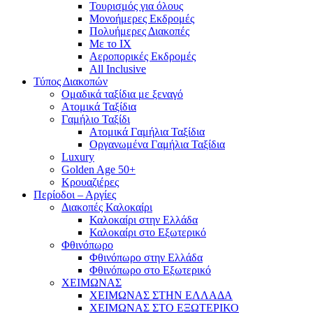
Τουρισμός για όλους
Mονοήμερες Εκδρομές
Πολυήμερες Διακοπές
Με το ΙΧ
Αεροπορικές Εκδρομές
All Inclusive
Τύπος Διακοπών
Ομαδικά ταξίδια με ξεναγό
Ατομικά Ταξίδια
Γαμήλιο Ταξίδι
Ατομικά Γαμήλια Ταξίδια
Οργανωμένα Γαμήλια Ταξίδια
Luxury
Golden Age 50+
Κρουαζιέρες
Περίοδοι – Αργίες
Διακοπές Καλοκαίρι
Καλοκαίρι στην Ελλάδα
Καλοκαίρι στο Εξωτερικό
Φθινόπωρο
Φθινόπωρο στην Ελλάδα
Φθινόπωρο στο Εξωτερικό
ΧΕΙΜΩΝΑΣ
ΧΕΙΜΩΝΑΣ ΣΤΗΝ ΕΛΛΑΔΑ
ΧΕΙΜΩΝΑΣ ΣΤΟ ΕΞΩΤΕΡΙΚΟ