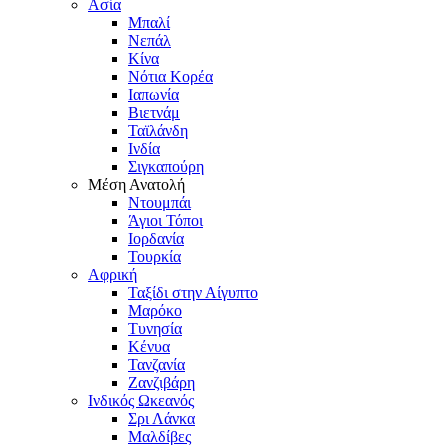
Ασία
Μπαλί
Νεπάλ
Κίνα
Νότια Κορέα
Ιαπωνία
Βιετνάμ
Ταϊλάνδη
Ινδία
Σιγκαπούρη
Μέση Ανατολή
Ντουμπάι
Άγιοι Τόποι
Ιορδανία
Τουρκία
Αφρική
Ταξίδι στην Αίγυπτο
Μαρόκο
Τυνησία
Κένυα
Τανζανία
Ζανζιβάρη
Ινδικός Ωκεανός
Σρι Λάνκα
Μαλδίβες