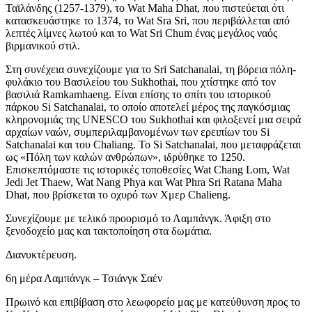
Ταϊλάνδης (1257-1379), το Wat Maha Dhat, που πιστεύεται ότι
κατασκευάστηκε το 1374, το Wat Sra Sri, που περιβάλλεται από
λεπτές λίμνες λωτού και το Wat Sri Chum ένας μεγάλος ναός
βιρμανικού στιλ.
Στη συνέχεια συνεχίζουμε για το Sri Satchanalai, τη βόρεια πόλη-
φυλάκιο του Βασιλείου του Sukhothai, που χτίστηκε από τον
βασιλιά Ramkamhaeng. Είναι επίσης το σπίτι του ιστορικού
πάρκου Si Satchanalai, το οποίο αποτελεί μέρος της παγκόσμιας
κληρονομιάς της UNESCO του Sukhothai και φιλοξενεί μια σειρά
αρχαίων ναών, συμπεριλαμβανομένων των ερειπίων του Si
Satchanalai και του Chaliang. Το Si Satchanalai, που μεταφράζεται
ως «Πόλη των καλών ανθρώπων», ιδρύθηκε το 1250.
Επισκεπτόμαστε τις ιστορικές τοποθεσίες Wat Chang Lom, Wat
Jedi Jet Thaew, Wat Nang Phya και Wat Phra Sri Ratana Maha
Dhat, που βρίσκεται το οχυρό των Χμερ Chalieng.
Συνεχίζουμε με τελικό προορισμό το Λαμπάνγκ. Άφιξη στο
ξενοδοχείο μας και τακτοποίηση στα δωμάτια.
Διανυκτέρευση.
6η μέρα Λαμπάνγκ – Τσιάνγκ Σαέν
Πρωινό και επιβίβαση στο λεωφορείο μας με κατεύθυνση προς το