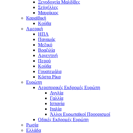
Ξενοδοχεία Μαλδίβες
Σεϋχέλλες
Μαυρίκιος
Καραϊβική
Κούβα
Αμερική
ΗΠΑ
Παναμάς
Μεξικό
Βραζιλία
Αργεντινή
Περού
Κούβα
Γουατεμάλα
Κόστα Ρίκα
Ευρώπη
Αεροπορικές Εκδρομές Ευρώπη
Αγγλία
Γαλλία
Ισπανία
Ιταλία
Άλλοι Ευρωπαϊκοί Προορισμοί
Οδικές Εκδρομές Ευρώπη
Ρωσία
Ελλάδα