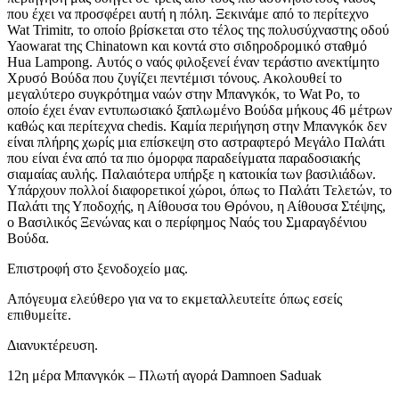
που έχει να προσφέρει αυτή η πόλη. Ξεκινάμε από το περίτεχνο
Wat Trimitr, το οποίο βρίσκεται στο τέλος της πολυσύχναστης οδού
Yaowarat της Chinatown και κοντά στο σιδηροδρομικό σταθμό
Hua Lampong. Αυτός ο ναός φιλοξενεί έναν τεράστιο ανεκτίμητο
Χρυσό Βούδα που ζυγίζει πεντέμισι τόνους. Ακολουθεί το
μεγαλύτερο συγκρότημα ναών στην Μπανγκόκ, το Wat Po, το
οποίο έχει έναν εντυπωσιακό ξαπλωμένο Βούδα μήκους 46 μέτρων
καθώς και περίτεχνα chedis. Καμία περιήγηση στην Μπανγκόκ δεν
είναι πλήρης χωρίς μια επίσκεψη στο αστραφτερό Μεγάλο Παλάτι
που είναι ένα από τα πιο όμορφα παραδείγματα παραδοσιακής
σιαμαίας αυλής. Παλαιότερα υπήρξε η κατοικία των βασιλιάδων.
Υπάρχουν πολλοί διαφορετικοί χώροι, όπως το Παλάτι Τελετών, το
Παλάτι της Υποδοχής, η Αίθουσα του Θρόνου, η Αίθουσα Στέψης,
ο Βασιλικός Ξενώνας και ο περίφημος Ναός του Σμαραγδένιου
Βούδα.
Επιστροφή στο ξενοδοχείο μας.
Απόγευμα ελεύθερο για να το εκμεταλλευτείτε όπως εσείς
επιθυμείτε.
Διανυκτέρευση.
12η μέρα Μπανγκόκ – Πλωτή αγορά Damnoen Saduak