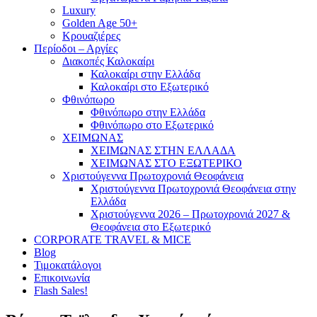
Luxury
Golden Age 50+
Κρουαζιέρες
Περίοδοι – Αργίες
Διακοπές Καλοκαίρι
Καλοκαίρι στην Ελλάδα
Καλοκαίρι στο Εξωτερικό
Φθινόπωρο
Φθινόπωρο στην Ελλάδα
Φθινόπωρο στο Εξωτερικό
ΧΕΙΜΩΝΑΣ
ΧΕΙΜΩΝΑΣ ΣΤΗΝ ΕΛΛΑΔΑ
ΧΕΙΜΩΝΑΣ ΣΤΟ ΕΞΩΤΕΡΙΚΟ
Χριστούγεννα Πρωτοχρονιά Θεοφάνεια
Χριστούγεννα Πρωτοχρονιά Θεοφάνεια στην
Ελλάδα
Χριστούγεννα 2026 – Πρωτοχρονιά 2027 &
Θεοφάνεια στο Εξωτερικό
CORPORATE TRAVEL & MICE
Blog
Τιμοκατάλογοι
Επικοινωνία
Flash Sales!