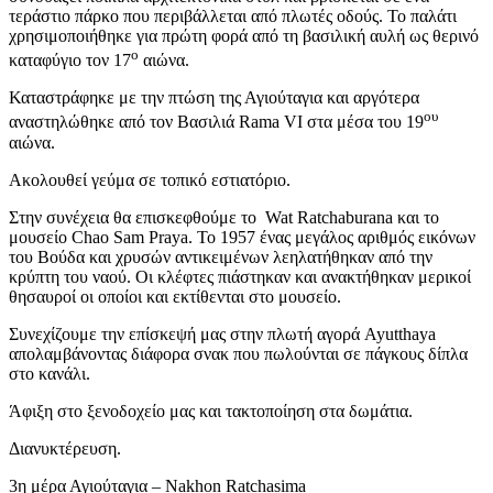
τεράστιο πάρκο που περιβάλλεται από πλωτές οδούς. Το παλάτι
χρησιμοποιήθηκε για πρώτη φορά από τη βασιλική αυλή ως θερινό
ο
καταφύγιο τον 17
αιώνα.
Καταστράφηκε με την πτώση της Αγιούταγια και αργότερα
ου
αναστηλώθηκε από τον Βασιλιά Rama VI στα μέσα του 19
αιώνα.
Ακολουθεί γεύμα σε τοπικό εστιατόριο.
Στην συνέχεια θα επισκεφθούμε το Wat Ratchaburana και το
μουσείο Chao Sam Praya. Το 1957 ένας μεγάλος αριθμός εικόνων
του Βούδα και χρυσών αντικειμένων λεηλατήθηκαν από την
κρύπτη του ναού. Οι κλέφτες πιάστηκαν και ανακτήθηκαν μερικοί
θησαυροί οι οποίοι και εκτίθενται στο μουσείο.
Συνεχίζουμε την επίσκεψή μας στην πλωτή αγορά Ayutthaya
απολαμβάνοντας διάφορα σνακ που πωλούνται σε πάγκους δίπλα
στο κανάλι.
Άφιξη στο ξενοδοχείο μας και τακτοποίηση στα δωμάτια.
Διανυκτέρευση.
3η μέρα Αγιούταγια – Nakhon Ratchasima