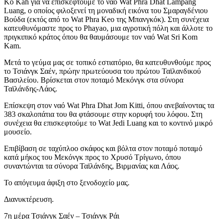
Ko Kah για να επισκεφτούμε το ναό Wat Phra Dhat Lampang
Luang, ο οποίος φιλοξενεί τη μοναδική εικόνα του Σμαραγδένιου
Βούδα (εκτός από το Wat Phra Keo της Μπανγκόκ). Στη συνέχεια
κατευθυνόμαστε προς το Phayao, μια αγροτική πόλη και άλλοτε το
πριγκιπικό κράτος όπου θα θαυμάσουμε τον ναό Wat Sri Kom
Kam.
Μετά το γεύμα μας σε τοπικό εστιατόριο, θα κατευθυνθούμε προς
το Τσιάνγκ Σαέν, πρώην πρωτεύουσα του πρώτου Ταϊλανδικού
Βασιλείου. Βρίσκεται στον ποταμό Μεκόνγκ στα σύνορα
Ταϊλάνδης-Λάος.
Επίσκεψη στον ναό Wat Phra Dhat Jom Kitti, όπου ανεβαίνοντας τα
383 σκαλοπάτια του θα φτάσουμε στην κορυφή του λόφου. Στη
συνέχεια θα επισκεφτούμε το Wat Jedi Luang και το κοντινό μικρό
μουσείο.
Επιβίβαση σε ταχύπλοο σκάφος και βόλτα στον ποταμό ποταμό
κατά μήκος του Μεκόνγκ προς το Χρυσό Τρίγωνο, όπου
συναντώνται τα σύνορα Ταϊλάνδης, Βιρμανίας και Λάος.
Το απόγευμα άφιξη στο ξενοδοχείο μας.
Διανυκτέρευση.
7η μέρα Τσιάνγκ Σαέν – Τσιάνγκ Ράι