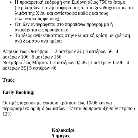
Η προαιρετική εκδρομή στη Σμύρνη αξίας 75€ το άτομο
(περιλαμβάνει την μεταφορά μας από το ξενοδοχείο προς το
λιμάνι της Χίου και αντίστροφα καθώς και τους
τελωνειακούς φόρους)
Ότι δεν αναγράφεται στο παραπάνω πρόγραμμα ή
αναφέρεται ως προαιρετικό
Το τέλος ανθεκτικότητας στην κλιματική κρίση με χρέωση
ανά δωμάτιο ανά ημέρα
Απρίλιο έως Οκτώβριο: 1-2 αστέρων 2€ | 3 αστέρων 5€ | 4
αστέρων 10€ | 5 αστέρων 15€
Νοέμβριο έως Μάρτιο: 1-2 αστέρων 0,50€ | 3 αστέρων 1,50€ | 4
αστέρων 3€ | 5 αστέρων 4€
Τιμές
Early
Booking
:
Οι τιμές ισχύουν με έγκαιρη κράτηση έως 10/06 και για
περιορισμένο αριθμό δωματίων. Έπειτα θα προσαυξηθούν περίπου
12%
Καλοκαίρι
5 ημέρες