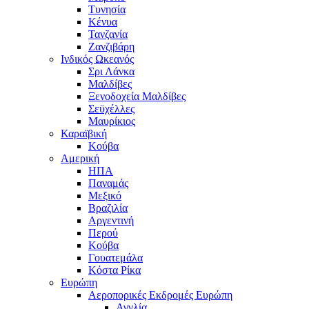
Τυνησία
Κένυα
Τανζανία
Ζανζιβάρη
Ινδικός Ωκεανός
Σρι Λάνκα
Μαλδίβες
Ξενοδοχεία Μαλδίβες
Σεϋχέλλες
Μαυρίκιος
Καραϊβική
Κούβα
Αμερική
ΗΠΑ
Παναμάς
Μεξικό
Βραζιλία
Αργεντινή
Περού
Κούβα
Γουατεμάλα
Κόστα Ρίκα
Ευρώπη
Αεροπορικές Εκδρομές Ευρώπη
Αγγλία