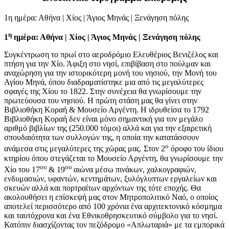
1η ημέρα: Αθήνα | Χίος | Άγιος Μηνάς | Ξενάγηση πόλης
η
1
ημέρα: Αθήνα | Χίος | Άγιος Μηνάς | Ξενάγηση πόλης
Συγκέντρωση το πρωί στο αεροδρόμιο Ελευθέριος Βενιζέλος και
πτήση για την Χίο. Άφιξη στο νησί, επιβίβαση στο πούλμαν και
αναχώρηση για την ιστορικότερη μονή του νησιού, την Μονή του
Αγίου Μηνά, όπου διαδραματίστηκε μια από τις μεγαλύτερες
σφαγές της Χίου το 1822. Στην συνέχεια θα γνωρίσουμε την
πρωτεύουσα του νησιού. Η πρώτη στάση μας θα γίνει στην
Βιβλιοθήκη Κοραή & Μουσείο Αργέντη. Η ιδρυθείσα το 1792
Βιβλιοθήκη Κοραή δεν είναι μόνο σημαντική για τον μεγάλο
αριθμό βιβλίων της (250.000 τόμοι) αλλά και για την εξαιρετική
σπουδαιότητα των συλλογών της, η οποία την κατατάσσουν
ο
ανάμεσα στις μεγαλύτερες της χώρας μας. Στον 2
όροφο του ίδιου
κτηρίου όπου στεγάζεται το Μουσείο Αργέντη, θα γνωρίσουμε την
ου
ου
Χίο του 17
& 19
αιώνα μέσω πινάκων, χαλκογραφιών,
ενδυμασιών, υφαντών, κεντημάτων, ξυλόγλυπτων εργαλείων και
σκευών αλλά και πορτραίτων αρχόντων της τότε εποχής. Θα
ακολουθήσει η επίσκεψή μας στον Μητροπολιτικό Ναό, ο οποίος
αποτελεί περισσότερο από 100 χρόνια ένα αρχιτεκτονικό κόσμημα
και ταυτόχρονα και ένα Εθνικοθρησκευτικό σύμβολο για το νησί.
Κατόπιν διασχίζοντας τον πεζόδρομο «Απλωταριά» με τα εμπορικά