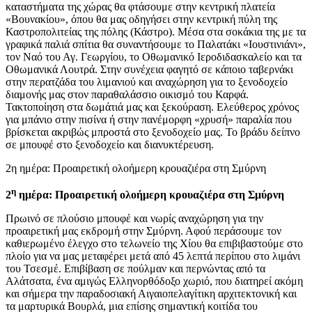
καταστήματα της χώρας θα φτάσουμε στην κεντρική πλατεία
«Βουνακίου», όπου θα μας οδηγήσει στην κεντρική πύλη της
Καστροπολιτείας της πόλης (Κάστρο). Μέσα στα σοκάκια της με τα
γραφικά παλιά σπίτια θα συναντήσουμε το Παλατάκι «Ιουστινιάνι»,
τον Ναό του Αγ. Γεωργίου, το Οθωμανικό Ιεροδιδασκαλείο και τα
Οθωμανικά Λουτρά. Στην συνέχεια φαγητό σε κάποιο ταβερνάκι
στην περατζάδα του λιμανιού και αναχώρηση για το ξενοδοχείο
διαμονής μας στον παραθαλάσσιο οικισμό του Καρφά.
Τακτοποίηση στα δωμάτιά μας και ξεκούραση. Ελεύθερος χρόνος
για μπάνιο στην πισίνα ή στην πανέμορφη «χρυσή» παραλία που
βρίσκεται ακριβώς μπροστά στο ξενοδοχείο μας. Το βράδυ δείπνο
σε μπουφέ στο ξενοδοχείο και διανυκτέρευση.
2η ημέρα: Προαιρετική ολοήμερη κρουαζιέρα στη Σμύρνη
η
2
ημέρα: Προαιρετική ολοήμερη κρουαζιέρα στη Σμύρνη
Πρωινό σε πλούσιο μπουφέ και νωρίς αναχώρηση για την
προαιρετική μας εκδρομή στην Σμύρνη. Αφού περάσουμε τον
καθιερωμένο έλεγχο στο τελωνείο της Χίου θα επιβιβαστούμε στο
πλοίο για να μας μεταφέρει μετά από 45 λεπτά περίπου στο λιμάνι
του Τσεσμέ. Επιβίβαση σε πούλμαν και περνώντας από τα
Αλάτσατα, ένα αμιγώς Ελληνορθόδοξο χωριό, που διατηρεί ακόμη
και σήμερα την παραδοσιακή Αιγαιοπελαγίτικη αρχιτεκτονική και
τα μαρτυρικά Βουρλά, μια επίσης σημαντική κοιτίδα του