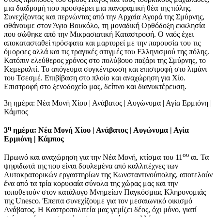
μια διαδρομή που προσφέρει μια πανοραμική θέα της πόλης.
Συνεχίζοντας και περνώντας από την Αρχαία Αγορά της Σμύρνης,
φθάνουμε στον Άγιο Βουκόλο, τη μοναδική Ορθόδοξη εκκλησία
που σώθηκε από την Μικρασιατική Καταστροφή. Ο ναός έχει
αποκατασταθεί πρόσφατα και μαρτυρεί με την παρουσία του τις
όμορφες αλλά και τις τραγικές στιγμές του Ελληνισμού της πόλης.
Κατόπιν ελεύθερος χρόνος στο πολύβουο παζάρι της Σμύρνης, το
Κεμεραλτί. Το απόγευμα συγκέντρωση και επιστροφή στο λιμάνι
του Τσεσμέ. Επιβίβαση στο πλοίο και αναχώρηση για Χίο.
Επιστροφή στο ξενοδοχείο μας, δείπνο και διανυκτέρευση.
3η ημέρα: Νέα Μονή Χίου | Ανάβατος | Αυγώνυμα | Αγία Ερμιόνη |
Κάμπος
η
3
ημέρα: Νέα Μονή Χίου | Ανάβατος | Αυγώνυμα | Αγία
Ερμιόνη | Κάμπος
ου
Πρωινό και αναχώρηση για την Νέα Μονή, κτίσμα του 11
αι. Τα
ψηφιδωτά της που είναι δουλεμένα από καλλιτέχνες των
Αυτοκρατορικών εργαστηρίων της Κωνσταντινούπολης, αποτελούν
ένα από τα τρία κορυφαία σύνολα της χώρας μας και την
τοποθετούν στον κατάλογο Μνημείων Παγκόσμιας Κληρονομιάς
της Unesco. Έπειτα συνεχίζουμε για τον μεσαιωνικό οικισμό
Ανάβατος. Η Καστροπολιτεία μας γεμίζει δέος, όχι μόνο, γιατί