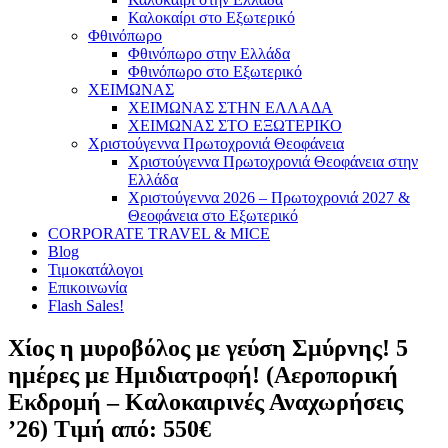
Καλοκαίρι στο Εξωτερικό
Φθινόπωρο
Φθινόπωρο στην Ελλάδα
Φθινόπωρο στο Εξωτερικό
ΧΕΙΜΩΝΑΣ
ΧΕΙΜΩΝΑΣ ΣΤΗΝ ΕΛΛΑΔΑ
ΧΕΙΜΩΝΑΣ ΣΤΟ ΕΞΩΤΕΡΙΚΟ
Χριστούγεννα Πρωτοχρονιά Θεοφάνεια
Χριστούγεννα Πρωτοχρονιά Θεοφάνεια στην
Ελλάδα
Χριστούγεννα 2026 – Πρωτοχρονιά 2027 &
Θεοφάνεια στο Εξωτερικό
CORPORATE TRAVEL & MICE
Blog
Τιμοκατάλογοι
Επικοινωνία
Flash Sales!
Χίος η μυροβόλος με γεύση Σμύρνης! 5
ημέρες με Ημιδιατροφή! (Αεροπορική
Εκδρομή – Καλοκαιρινές Αναχωρήσεις
’26) Τιμή από: 550€