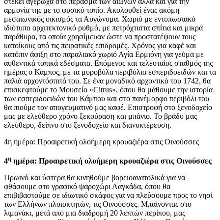
στέκει αγέρωχα στο πέρασμα των αιώνων αλλά και για την
αρμονία της με το φυσικό τοπίο. Ακολουθεί ένας ακόμη
μεσαιωνικός οικισμός τα Αυγώνυμα. Χωριό με εντυπωσιακό
ιδιότυπο αρχιτεκτονικό ρυθμό, με πετρόχτιστα σπίτια και μικρά
παράθυρα, τα οποία χρησίμευαν ώστε να προστατέψουν τους
κατοίκους από τις πειρατικές επιδρομές. Χρόνος για καφέ και
κατόπιν άφιξη στο παραλιακό χωριό Αγία Ερμιόνη για γεύμα με
αυθεντικά τοπικά εδέσματα. Επόμενος και τελευταίος σταθμός της
ημέρας ο Κάμπος, με τα μυροβόλα περιβόλια εσπεριδοειδών και τα
παλιά αρχοντόσπιτά του. Σε ένα μοναδικό αρχοντικό του 1742, θα
επισκεφτούμε το Μουσείο «Citrus», όπου θα μάθουμε την ιστορία
των εσπεριδοειδών του Κάμπου και στο πανέμορφο περιβόλι του
θα πιούμε τον απογευματινό μας καφέ. Επιστροφή στο ξενοδοχείο
μας με ελεύθερο χρόνο ξεκούραση και μπάνιο. Το βράδυ μας
ελεύθερο, δείπνο στο ξενοδοχείο και διανυκτέρευση.
4η ημέρα: Προαιρετική ολοήμερη κρουαζιέρα στις Οινούσσες
η
4
ημέρα: Προαιρετική ολοήμερη κρουαζιέρα στις Οινούσσες
Πρωινό και ύστερα θα κινηθούμε βορειοανατολικά για να
φθάσουμε στο γραφικό ψαροχώρι Λαγκάδα, όπου θα
επιβιβαστούμε σε ιδιωτικό σκάφος για να πλεύσουμε προς το νησί
των Ελλήνων πλοιοκτητών, τις Οινούσσες. Μπαίνοντας στο
λιμανάκι, μετά από μια διαδρομή 20 λεπτών περίπου, μας