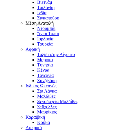
Βιετνάμ
Ταϊλάνδη
Ινδία
Σιγκαπούρη
Μέση Ανατολή
Ντουμπάι
Άγιοι Τόποι
Ιορδανία
Τουρκία
Αφρική
Ταξίδι στην Αίγυπτο
Μαρόκο
Τυνησία
Κένυα
Τανζανία
Ζανζιβάρη
Ινδικός Ωκεανός
Σρι Λάνκα
Μαλδίβες
Ξενοδοχεία Μαλδίβες
Σεϋχέλλες
Μαυρίκιος
Καραϊβική
Κούβα
Αμερική