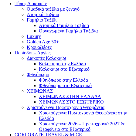
Τύπος Διακοπών
Ομαδικά ταξίδια με ξεναγό
Ατομικά Ταξίδια
Γαμήλιο Ταξίδι
Ατομικά Γαμήλια Ταξίδια
Οργανωμένα Γαμήλια Ταξίδια
Luxury
Golden Age 50+
Κρουαζιέρες
Περίοδοι – Αργίες
Διακοπές Καλοκαίρι
Καλοκαίρι στην Ελλάδα
Καλοκαίρι στο Εξωτερικό
Φθινόπωρο
Φθινόπωρο στην Ελλάδα
Φθινόπωρο στο Εξωτερικό
ΧΕΙΜΩΝΑΣ
ΧΕΙΜΩΝΑΣ ΣΤΗΝ ΕΛΛΑΔΑ
ΧΕΙΜΩΝΑΣ ΣΤΟ ΕΞΩΤΕΡΙΚΟ
Χριστούγεννα Πρωτοχρονιά Θεοφάνεια
Χριστούγεννα Πρωτοχρονιά Θεοφάνεια στην
Ελλάδα
Χριστούγεννα 2026 – Πρωτοχρονιά 2027 &
Θεοφάνεια στο Εξωτερικό
CORPORATE TRAVEL & MICE