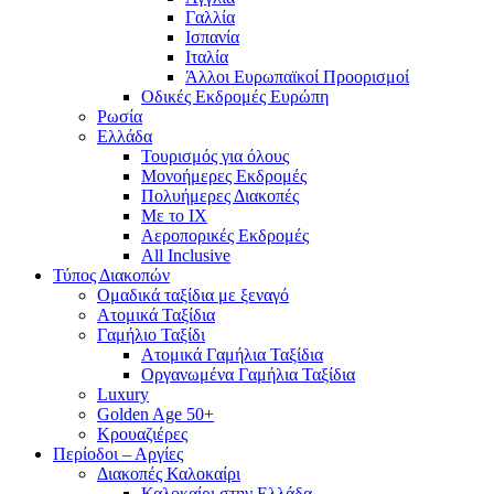
Γαλλία
Ισπανία
Ιταλία
Άλλοι Ευρωπαϊκοί Προορισμοί
Οδικές Εκδρομές Ευρώπη
Ρωσία
Ελλάδα
Τουρισμός για όλους
Mονοήμερες Εκδρομές
Πολυήμερες Διακοπές
Με το ΙΧ
Αεροπορικές Εκδρομές
All Inclusive
Τύπος Διακοπών
Ομαδικά ταξίδια με ξεναγό
Ατομικά Ταξίδια
Γαμήλιο Ταξίδι
Ατομικά Γαμήλια Ταξίδια
Οργανωμένα Γαμήλια Ταξίδια
Luxury
Golden Age 50+
Κρουαζιέρες
Περίοδοι – Αργίες
Διακοπές Καλοκαίρι
Καλοκαίρι στην Ελλάδα