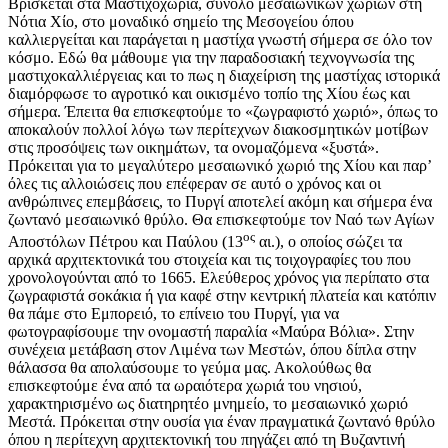
Βρίσκεται στα Μαστιχοχώρια, σύνολο μεσαιωνικών χωριών στη
Νότια Χίο, στο μοναδικό σημείο της Μεσογείου όπου
καλλιεργείται και παράγεται η μαστίχα γνωστή σήμερα σε όλο τον
κόσμο. Εδώ θα μάθουμε για την παραδοσιακή τεχνογνωσία της
μαστιχοκαλλιέργειας και το πως η διαχείριση της μαστίχας ιστορικά
διαμόρφωσε το αγροτικό και οικισμένο τοπίο της Χίου έως και
σήμερα. Έπειτα θα επισκεφτούμε το «ζωγραφιστό χωριό», όπως το
αποκαλούν πολλοί λόγω των περίτεχνων διακοσμητικών μοτίβων
στις προσόψεις των οικημάτων, τα ονομαζόμενα «ξυστά».
Πρόκειται για το μεγαλύτερο μεσαιωνικό χωριό της Χίου και παρ’
όλες τις αλλοιώσεις που επέφεραν σε αυτό ο χρόνος και οι
ανθρώπινες επεμβάσεις, το Πυργί αποτελεί ακόμη και σήμερα ένα
ζωντανό μεσαιωνικό θρύλο. Θα επισκεφτούμε τον Ναό των Αγίων
ος
Αποστόλων Πέτρου και Παύλου (13
αι.), ο οποίος σώζει τα
αρχικά αρχιτεκτονικά του στοιχεία και τις τοιχογραφίες του που
χρονολογούνται από το 1665. Ελεύθερος χρόνος για περίπατο στα
ζωγραφιστά σοκάκια ή για καφέ στην κεντρική πλατεία και κατόπιν
θα πάμε στο Εμπορειό, το επίνειο του Πυργί, για να
φωτογραφίσουμε την ονομαστή παραλία «Μαύρα Βόλια». Στην
συνέχεια μετάβαση στον Λιμένα των Μεστών, όπου δίπλα στην
θάλασσα θα απολαύσουμε το γεύμα μας. Ακολούθως θα
επισκεφτούμε ένα από τα ωραιότερα χωριά του νησιού,
χαρακτηρισμένο ως διατηρητέο μνημείο, το μεσαιωνικό χωριό
Μεστά. Πρόκειται στην ουσία για έναν πραγματικά ζωντανό θρύλο
όπου η περίτεχνη αρχιτεκτονική του πηγάζει από τη Βυζαντινή