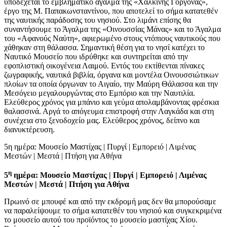
υποδέχεται το εμβληματικό άγαλμα της «Χάλκινης Γοργόνας»,
έργο της Μ. Παπακωνσταντίνου, που αποτελεί το σήμα κατατεθέν
της ναυτικής παράδοσης του νησιού. Στο λιμάνι επίσης θα
συναντήσουμε το Άγαλμα της «Οινουσσίας Μάνας» και το Άγαλμα
του «Αφανούς Ναύτη», αφιερωμένο στους ντόπιους ναυτικούς που
χάθηκαν στη θάλασσα. Σημαντική θέση για το νησί κατέχει το
Ναυτικό Μουσείο που ιδρύθηκε και συντηρείται από την
εφοπλιστική οικογένεια Λαιμού. Εντός του εκτίθενται πίνακες
ζωγραφικής, ναυτικά βιβλία, όργανα και μοντέλα Οινουσσιώτικων
πλοίων τα οποία όργωναν το Αιγαίο, την Μαύρη Θάλασσα και την
Μεσόγειο μεγαλουργώντας στο Εμπόριο και την Ναυτιλία.
Ελεύθερος χρόνος για μπάνιο και γεύμα απολαμβάνοντας φρέσκια
θαλασσινά. Αργά το απόγευμα επιστροφή στην Λαγκάδα και στη
συνέχεια στο ξενοδοχείο μας. Ελεύθερος χρόνος, δείπνο και
διανυκτέρευση.
5η ημέρα: Μουσείο Μαστίχας | Πυργί | Εμπορειό | Λιμένας
Μεστών | Μεστά | Πτήση για Αθήνα
η
5
ημέρα: Μουσείο Μαστίχας | Πυργί | Εμπορειό | Λιμένας
Μεστών | Μεστά | Πτήση για Αθήνα
Πρωινό σε μπουφέ και από την εκδρομή μας δεν θα μπορούσαμε
να παραλείψουμε το σήμα κατατεθέν του νησιού και συγκεκριμένα
το μουσείο αυτού του προϊόντος το μουσείο μαστίχας Χίου.