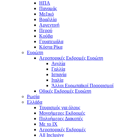
ΗΠΑ
Παναμάς
Μεξικό
Βραζιλία
Αργεντινή
Περού
Κούβα
Γουατεμάλα
Κόστα Ρίκα
Ευρώπη
Αεροπορικές Εκδρομές Ευρώπη
Αγγλία
Γαλλία
Ισπανία
Ιταλία
Άλλοι Ευρωπαϊκοί Προορισμοί
Οδικές Εκδρομές Ευρώπη
Ρωσία
Ελλάδα
Τουρισμός για όλους
Mονοήμερες Εκδρομές
Πολυήμερες Διακοπές
Με το ΙΧ
Αεροπορικές Εκδρομές
All Inclusive