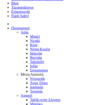
Blog
Τιμοκατάλογοι
Επικοινωνία
Flash Sales!
Προορισμοί
Ασία
Μπαλί
Νεπάλ
Κίνα
Νότια Κορέα
Ιαπωνία
Βιετνάμ
Ταϊλάνδη
Ινδία
Σιγκαπούρη
Μέση Ανατολή
Ντουμπάι
Άγιοι Τόποι
Ιορδανία
Τουρκία
Αφρική
Ταξίδι στην Αίγυπτο
Μαρόκο