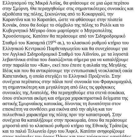
Ελληνισμού της Μικρά Ασίας, θα φτάσουμε σε μια ώρα περίπου
στην Σμύρνη. Θα περιηγηθούμε στις σημαντικότερες συνοικίες και
αξιοθέατα της πόλης, ξεκινώντας από το Κοκαργιαλί, την
Καραντίνα και το Καρατάσι, ώστε να φθάσουμε στην πλατεία
Κονιάκ, όπου θα δούμε το σύμβολο της πόλης το Ρολόι και το
Κυβερνητικό Μέγαρο όπου μαρτύρησε ο Μητροπολίτης
Χρυσόστομος. Κατόπιν θα περάσουμε από τον Σιδηροδρομικό
ος
Σταθμό του Κασαμπά (19
αι.), το κλασικού ρυθμού κτήριο του
Ελληνικού Κεντρικού Παρθεναγωγείου και θα συνεχίσουμε για
τον Αγγλικό Σιδηροδρομικό Σταθμό του Αϊδινίου, με τα λιγοστά
λεβαντίνικα σπίτια που διασώζονται σήμερα για να καταλήξουμε
στην παραλία του «Και», εκεί που έπεσε η αυλαία της Μεγάλης
Ιδέας και που θα αντικρίσουμε την εντυπωσιακή νεοκλασική οικία
Καπετανάκη, η οποία στεγάζει το Ελληνικό Προξενείο. Στην
συνέχεια περίπατος στην πάλαι ποτέ συνοικία του Φραγκομαχαλά,
τη σημαντικότερη και μεγαλύτερη από όλες τις φράγκικες
συνοικίες της Ανατολής. Θα περιηγηθούμε στα στενά σοκάκια,
όπου στέκονται ακόμη και σήμερα χαρακτηριστικά δείγματα της
αστικής Σμυρναίικης κατοικίας, δίνοντας τη δυνατότητα στον
επισκέπτη να συνθέσει μια εικόνα από την αίγλη και τον
πολυεθνικό χαρακτήρα της πόλης πριν την καταστροφή. Στην
συνέχεια θα καταλήξουμε στην προκυμαία, όπου θα περάσουμε
μπροστά από το κλασικού ρυθμού κτήριο της Εθνικής Τράπεζας
και το παλιό Τελωνείο έργο του Άιφελ. Κατόπιν ανηφορίζουμε
στους πρόποδες του όρους Πάγος και τους τούρκικους μαχαλάδες,