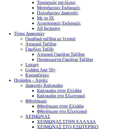
Τουρισμός για όλους
Mονοήμερες Εκδρομές
Πολυήμερες Διακοπές
Με το ΙΧ
Αεροπορικές Εκδρομές
All Inclusive
Τύπος Διακοπών
Ομαδικά ταξίδια με ξεναγό
Ατομικά Ταξίδια
Γαμήλιο Ταξίδι
Ατομικά Γαμήλια Ταξίδια
Οργανωμένα Γαμήλια Ταξίδια
Luxury
Golden Age 50+
Κρουαζιέρες
Περίοδοι – Αργίες
Διακοπές Καλοκαίρι
Καλοκαίρι στην Ελλάδα
Καλοκαίρι στο Εξωτερικό
Φθινόπωρο
Φθινόπωρο στην Ελλάδα
Φθινόπωρο στο Εξωτερικό
ΧΕΙΜΩΝΑΣ
ΧΕΙΜΩΝΑΣ ΣΤΗΝ ΕΛΛΑΔΑ
ΧΕΙΜΩΝΑΣ ΣΤΟ ΕΞΩΤΕΡΙΚΟ