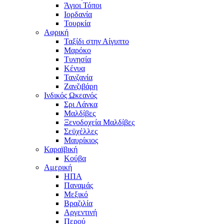
Άγιοι Τόποι
Ιορδανία
Τουρκία
Αφρική
Ταξίδι στην Αίγυπτο
Μαρόκο
Τυνησία
Κένυα
Τανζανία
Ζανζιβάρη
Ινδικός Ωκεανός
Σρι Λάνκα
Μαλδίβες
Ξενοδοχεία Μαλδίβες
Σεϋχέλλες
Μαυρίκιος
Καραϊβική
Κούβα
Αμερική
ΗΠΑ
Παναμάς
Μεξικό
Βραζιλία
Αργεντινή
Περού