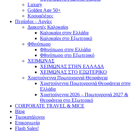
Luxury
Golden Age 50+
Κρουαζιέρες
Περίοδοι – Αργίες
Διακοπές Καλοκαίρι
Καλοκαίρι στην Ελλάδα
Καλοκαίρι στο Εξωτερικό
Φθινόπωρο
Φθινόπωρο στην Ελλάδα
Φθινόπωρο στο Εξωτερικό
ΧΕΙΜΩΝΑΣ
ΧΕΙΜΩΝΑΣ ΣΤΗΝ ΕΛΛΑΔΑ
ΧΕΙΜΩΝΑΣ ΣΤΟ ΕΞΩΤΕΡΙΚΟ
Χριστούγεννα Πρωτοχρονιά Θεοφάνεια
Χριστούγεννα Πρωτοχρονιά Θεοφάνεια στην
Ελλάδα
Χριστούγεννα 2026 – Πρωτοχρονιά 2027 &
Θεοφάνεια στο Εξωτερικό
CORPORATE TRAVEL & MICE
Blog
Τιμοκατάλογοι
Επικοινωνία
Flash Sales!