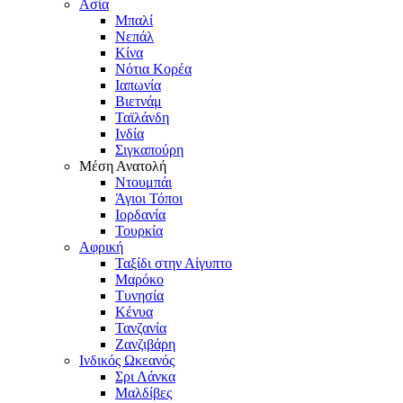
Ασία
Μπαλί
Νεπάλ
Κίνα
Νότια Κορέα
Ιαπωνία
Βιετνάμ
Ταϊλάνδη
Ινδία
Σιγκαπούρη
Μέση Ανατολή
Ντουμπάι
Άγιοι Τόποι
Ιορδανία
Τουρκία
Αφρική
Ταξίδι στην Αίγυπτο
Μαρόκο
Τυνησία
Κένυα
Τανζανία
Ζανζιβάρη
Ινδικός Ωκεανός
Σρι Λάνκα
Μαλδίβες