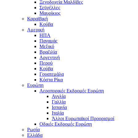
Ξενοδοχεία Μαλδίβες
Σεϋχέλλες
Μαυρίκιος
Καραϊβική
Κούβα
Αμερική
ΗΠΑ
Παναμάς
Μεξικό
Βραζιλία
Αργεντινή
Περού
Κούβα
Γουατεμάλα
Κόστα Ρίκα
Ευρώπη
Αεροπορικές Εκδρομές Ευρώπη
Αγγλία
Γαλλία
Ισπανία
Ιταλία
Άλλοι Ευρωπαϊκοί Προορισμοί
Οδικές Εκδρομές Ευρώπη
Ρωσία
Ελλάδα