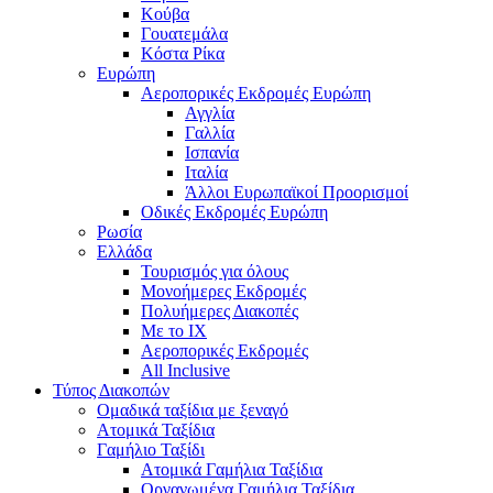
Κούβα
Γουατεμάλα
Κόστα Ρίκα
Ευρώπη
Αεροπορικές Εκδρομές Ευρώπη
Αγγλία
Γαλλία
Ισπανία
Ιταλία
Άλλοι Ευρωπαϊκοί Προορισμοί
Οδικές Εκδρομές Ευρώπη
Ρωσία
Ελλάδα
Τουρισμός για όλους
Mονοήμερες Εκδρομές
Πολυήμερες Διακοπές
Με το ΙΧ
Αεροπορικές Εκδρομές
All Inclusive
Τύπος Διακοπών
Ομαδικά ταξίδια με ξεναγό
Ατομικά Ταξίδια
Γαμήλιο Ταξίδι
Ατομικά Γαμήλια Ταξίδια
Οργανωμένα Γαμήλια Ταξίδια