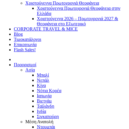
Χριστούγεννα Πρωτοχρονιά Θεοφάνεια
Χριστούγεννα Πρωτοχρονιά Θεοφάνεια στην
Ελλάδα
Χριστούγεννα 2026 – Πρωτοχρονιά 2027 &
Θεοφάνεια στο Εξωτερικό
CORPORATE TRAVEL & MICE
Blog
Τιμοκατάλογοι
Επικοινωνία
Flash Sales!
Προορισμοί
Ασία
Μπαλί
Νεπάλ
Κίνα
Νότια Κορέα
Ιαπωνία
Βιετνάμ
Ταϊλάνδη
Ινδία
Σιγκαπούρη
Μέση Ανατολή
Ντουμπάι