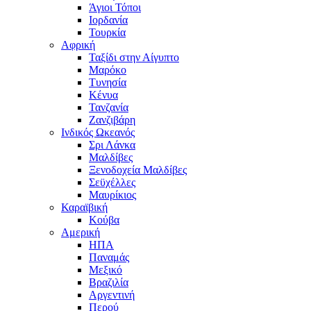
Άγιοι Τόποι
Ιορδανία
Τουρκία
Αφρική
Ταξίδι στην Αίγυπτο
Μαρόκο
Τυνησία
Κένυα
Τανζανία
Ζανζιβάρη
Ινδικός Ωκεανός
Σρι Λάνκα
Μαλδίβες
Ξενοδοχεία Μαλδίβες
Σεϋχέλλες
Μαυρίκιος
Καραϊβική
Κούβα
Αμερική
ΗΠΑ
Παναμάς
Μεξικό
Βραζιλία
Αργεντινή
Περού