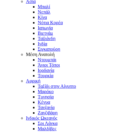
Ασία
Μπαλί
Νεπάλ
Κίνα
Νότια Κορέα
Ιαπωνία
Βιετνάμ
Ταϊλάνδη
Ινδία
Σιγκαπούρη
Μέση Ανατολή
Ντουμπάι
Άγιοι Τόποι
Ιορδανία
Τουρκία
Αφρική
Ταξίδι στην Αίγυπτο
Μαρόκο
Τυνησία
Κένυα
Τανζανία
Ζανζιβάρη
Ινδικός Ωκεανός
Σρι Λάνκα
Μαλδίβες