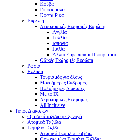
Κούβα
Γουατεμάλα
Κόστα Ρίκα
Ευρώπη
Αεροπορικές Εκδρομές Ευρώπη
Αγγλία
Γαλλία
Ισπανία
Ιταλία
Άλλοι Ευρωπαϊκοί Προορισμοί
Οδικές Εκδρομές Ευρώπη
Ρωσία
Ελλάδα
Τουρισμός για όλους
Mονοήμερες Εκδρομές
Πολυήμερες Διακοπές
Με το ΙΧ
Αεροπορικές Εκδρομές
All Inclusive
Τύπος Διακοπών
Ομαδικά ταξίδια με ξεναγό
Ατομικά Ταξίδια
Γαμήλιο Ταξίδι
Ατομικά Γαμήλια Ταξίδια
Οργανωμένα Γαμήλια Ταξίδια