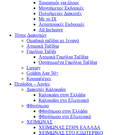
Τουρισμός για όλους
Mονοήμερες Εκδρομές
Πολυήμερες Διακοπές
Με το ΙΧ
Αεροπορικές Εκδρομές
All Inclusive
Τύπος Διακοπών
Ομαδικά ταξίδια με ξεναγό
Ατομικά Ταξίδια
Γαμήλιο Ταξίδι
Ατομικά Γαμήλια Ταξίδια
Οργανωμένα Γαμήλια Ταξίδια
Luxury
Golden Age 50+
Κρουαζιέρες
Περίοδοι – Αργίες
Διακοπές Καλοκαίρι
Καλοκαίρι στην Ελλάδα
Καλοκαίρι στο Εξωτερικό
Φθινόπωρο
Φθινόπωρο στην Ελλάδα
Φθινόπωρο στο Εξωτερικό
ΧΕΙΜΩΝΑΣ
ΧΕΙΜΩΝΑΣ ΣΤΗΝ ΕΛΛΑΔΑ
ΧΕΙΜΩΝΑΣ ΣΤΟ ΕΞΩΤΕΡΙΚΟ