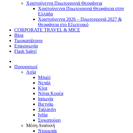
Χριστούγεννα Πρωτοχρονιά Θεοφάνεια
Χριστούγεννα Πρωτοχρονιά Θεοφάνεια στην
Ελλάδα
Χριστούγεννα 2026 – Πρωτοχρονιά 2027 &
Θεοφάνεια στο Εξωτερικό
CORPORATE TRAVEL & MICE
Blog
Τιμοκατάλογοι
Επικοινωνία
Flash Sales!
Προορισμοί
Ασία
Μπαλί
Νεπάλ
Κίνα
Νότια Κορέα
Ιαπωνία
Βιετνάμ
Ταϊλάνδη
Ινδία
Σιγκαπούρη
Μέση Ανατολή
Ντουμπάι