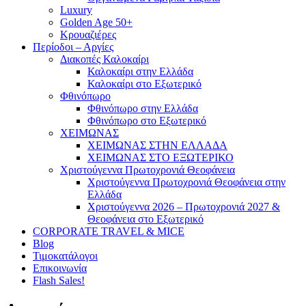
Luxury
Golden Age 50+
Κρουαζιέρες
Περίοδοι – Αργίες
Διακοπές Καλοκαίρι
Καλοκαίρι στην Ελλάδα
Καλοκαίρι στο Εξωτερικό
Φθινόπωρο
Φθινόπωρο στην Ελλάδα
Φθινόπωρο στο Εξωτερικό
ΧΕΙΜΩΝΑΣ
ΧΕΙΜΩΝΑΣ ΣΤΗΝ ΕΛΛΑΔΑ
ΧΕΙΜΩΝΑΣ ΣΤΟ ΕΞΩΤΕΡΙΚΟ
Χριστούγεννα Πρωτοχρονιά Θεοφάνεια
Χριστούγεννα Πρωτοχρονιά Θεοφάνεια στην
Ελλάδα
Χριστούγεννα 2026 – Πρωτοχρονιά 2027 &
Θεοφάνεια στο Εξωτερικό
CORPORATE TRAVEL & MICE
Blog
Τιμοκατάλογοι
Επικοινωνία
Flash Sales!