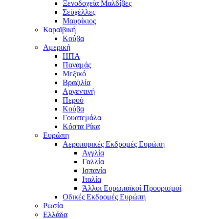
Ξενοδοχεία Μαλδίβες
Σεϋχέλλες
Μαυρίκιος
Καραϊβική
Κούβα
Αμερική
ΗΠΑ
Παναμάς
Μεξικό
Βραζιλία
Αργεντινή
Περού
Κούβα
Γουατεμάλα
Κόστα Ρίκα
Ευρώπη
Αεροπορικές Εκδρομές Ευρώπη
Αγγλία
Γαλλία
Ισπανία
Ιταλία
Άλλοι Ευρωπαϊκοί Προορισμοί
Οδικές Εκδρομές Ευρώπη
Ρωσία
Ελλάδα