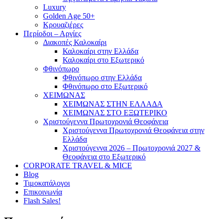
Luxury
Golden Age 50+
Κρουαζιέρες
Περίοδοι – Αργίες
Διακοπές Καλοκαίρι
Καλοκαίρι στην Ελλάδα
Καλοκαίρι στο Εξωτερικό
Φθινόπωρο
Φθινόπωρο στην Ελλάδα
Φθινόπωρο στο Εξωτερικό
ΧΕΙΜΩΝΑΣ
ΧΕΙΜΩΝΑΣ ΣΤΗΝ ΕΛΛΑΔΑ
ΧΕΙΜΩΝΑΣ ΣΤΟ ΕΞΩΤΕΡΙΚΟ
Χριστούγεννα Πρωτοχρονιά Θεοφάνεια
Χριστούγεννα Πρωτοχρονιά Θεοφάνεια στην
Ελλάδα
Χριστούγεννα 2026 – Πρωτοχρονιά 2027 &
Θεοφάνεια στο Εξωτερικό
CORPORATE TRAVEL & MICE
Blog
Τιμοκατάλογοι
Επικοινωνία
Flash Sales!