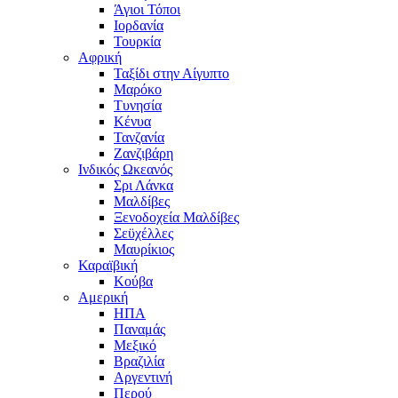
Άγιοι Τόποι
Ιορδανία
Τουρκία
Αφρική
Ταξίδι στην Αίγυπτο
Μαρόκο
Τυνησία
Κένυα
Τανζανία
Ζανζιβάρη
Ινδικός Ωκεανός
Σρι Λάνκα
Μαλδίβες
Ξενοδοχεία Μαλδίβες
Σεϋχέλλες
Μαυρίκιος
Καραϊβική
Κούβα
Αμερική
ΗΠΑ
Παναμάς
Μεξικό
Βραζιλία
Αργεντινή
Περού