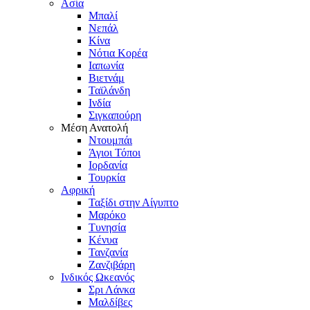
Ασία
Μπαλί
Νεπάλ
Κίνα
Νότια Κορέα
Ιαπωνία
Βιετνάμ
Ταϊλάνδη
Ινδία
Σιγκαπούρη
Μέση Ανατολή
Ντουμπάι
Άγιοι Τόποι
Ιορδανία
Τουρκία
Αφρική
Ταξίδι στην Αίγυπτο
Μαρόκο
Τυνησία
Κένυα
Τανζανία
Ζανζιβάρη
Ινδικός Ωκεανός
Σρι Λάνκα
Μαλδίβες