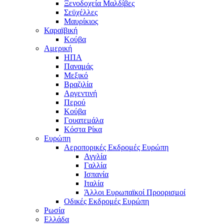
Ξενοδοχεία Μαλδίβες
Σεϋχέλλες
Μαυρίκιος
Καραϊβική
Κούβα
Αμερική
ΗΠΑ
Παναμάς
Μεξικό
Βραζιλία
Αργεντινή
Περού
Κούβα
Γουατεμάλα
Κόστα Ρίκα
Ευρώπη
Αεροπορικές Εκδρομές Ευρώπη
Αγγλία
Γαλλία
Ισπανία
Ιταλία
Άλλοι Ευρωπαϊκοί Προορισμοί
Οδικές Εκδρομές Ευρώπη
Ρωσία
Ελλάδα