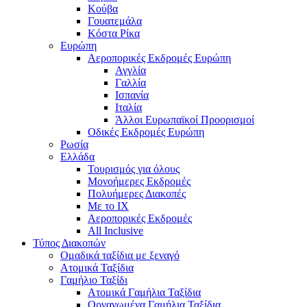
Κούβα
Γουατεμάλα
Κόστα Ρίκα
Ευρώπη
Αεροπορικές Εκδρομές Ευρώπη
Αγγλία
Γαλλία
Ισπανία
Ιταλία
Άλλοι Ευρωπαϊκοί Προορισμοί
Οδικές Εκδρομές Ευρώπη
Ρωσία
Ελλάδα
Τουρισμός για όλους
Mονοήμερες Εκδρομές
Πολυήμερες Διακοπές
Με το ΙΧ
Αεροπορικές Εκδρομές
All Inclusive
Τύπος Διακοπών
Ομαδικά ταξίδια με ξεναγό
Ατομικά Ταξίδια
Γαμήλιο Ταξίδι
Ατομικά Γαμήλια Ταξίδια
Οργανωμένα Γαμήλια Ταξίδια