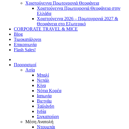
Χριστούγεννα Πρωτοχρονιά Θεοφάνεια
Χριστούγεννα Πρωτοχρονιά Θεοφάνεια στην
Ελλάδα
Χριστούγεννα 2026 – Πρωτοχρονιά 2027 &
Θεοφάνεια στο Εξωτερικό
CORPORATE TRAVEL & MICE
Blog
Τιμοκατάλογοι
Επικοινωνία
Flash Sales!
Προορισμοί
Ασία
Μπαλί
Νεπάλ
Κίνα
Νότια Κορέα
Ιαπωνία
Βιετνάμ
Ταϊλάνδη
Ινδία
Σιγκαπούρη
Μέση Ανατολή
Ντουμπάι