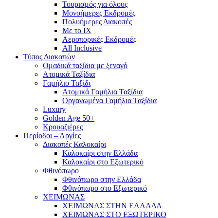
Τουρισμός για όλους
Mονοήμερες Εκδρομές
Πολυήμερες Διακοπές
Με το ΙΧ
Αεροπορικές Εκδρομές
All Inclusive
Τύπος Διακοπών
Ομαδικά ταξίδια με ξεναγό
Ατομικά Ταξίδια
Γαμήλιο Ταξίδι
Ατομικά Γαμήλια Ταξίδια
Οργανωμένα Γαμήλια Ταξίδια
Luxury
Golden Age 50+
Κρουαζιέρες
Περίοδοι – Αργίες
Διακοπές Καλοκαίρι
Καλοκαίρι στην Ελλάδα
Καλοκαίρι στο Εξωτερικό
Φθινόπωρο
Φθινόπωρο στην Ελλάδα
Φθινόπωρο στο Εξωτερικό
ΧΕΙΜΩΝΑΣ
ΧΕΙΜΩΝΑΣ ΣΤΗΝ ΕΛΛΑΔΑ
ΧΕΙΜΩΝΑΣ ΣΤΟ ΕΞΩΤΕΡΙΚΟ